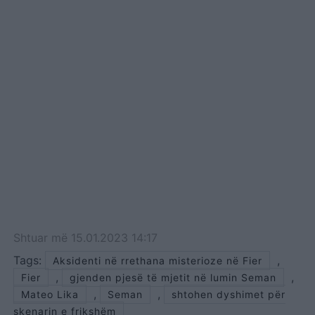
Shtuar
më
15.01.2023 14:17
Tags:
,
Aksidenti në rrethana misterioze në Fier
,
,
Fier
gjenden pjesë të mjetit në lumin Seman
,
,
Mateo Lika
Seman
shtohen dyshimet për
skenarin e frikshëm