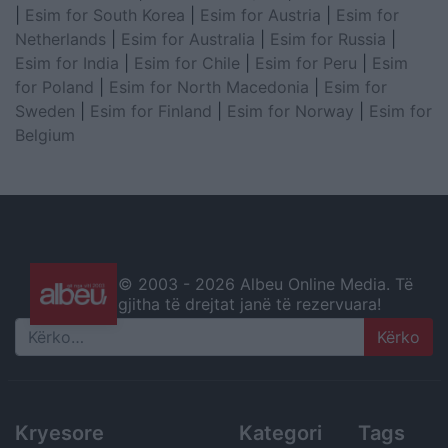
|
Esim for South Korea
|
Esim for Austria
|
Esim for
Netherlands
|
Esim for Australia
|
Esim for Russia
|
Esim for India
|
Esim for Chile
|
Esim for Peru
|
Esim
for Poland
|
Esim for North Macedonia
|
Esim for
Sweden
|
Esim for Finland
|
Esim for Norway
|
Esim for
Belgium
© 2003 -
2026 Albeu Online Media. Të
gjitha të drejtat janë të rezervuara!
Search
Kryesore
Kategori
Tags