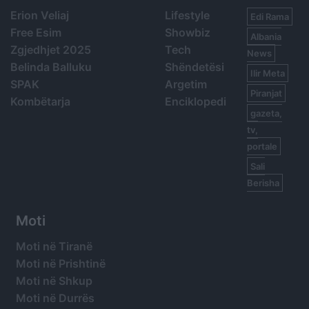
Erion Veliaj
Lifestyle
Edi Rama
Free Esim
Showbiz
Albania
Zgjedhjet 2025
Tech
News
Belinda Balluku
Shëndetësi
Ilir Meta
SPAK
Argetim
Piranjat
Kombëtarja
Enciklopedi
gazeta,
tv,
portale
Sali
Berisha
Moti
Moti në Tiranë
Moti në Prishtinë
Moti në Shkup
Moti në Durrës