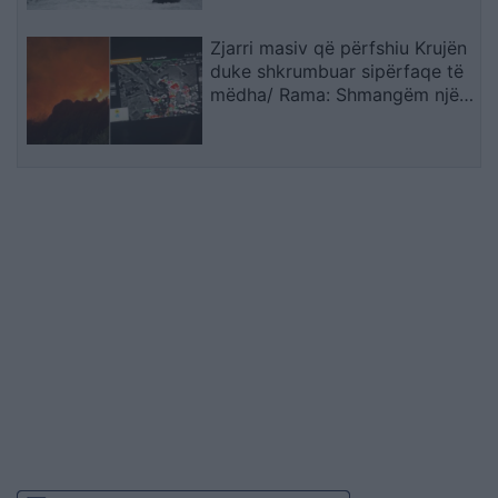
Zjarri masiv që përfshiu Krujën
duke shkrumbuar sipërfaqe të
mëdha/ Rama: Shmangëm një
bilanc tragjik