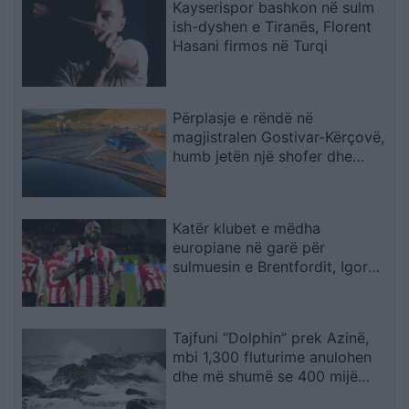
Kayserispor bashkon në sulm
ish-dyshen e Tiranës, Florent
Hasani firmos në Turqi
Përplasje e rëndë në
magjistralen Gostivar-Kërçovë,
humb jetën një shofer dhe
plagoset rëndë një tjetër
Katër klubet e mëdha
europiane në garë për
sulmuesin e Brentfordit, Igor
Thiago
Tajfuni “Dolphin” prek Azinë,
mbi 1,300 fluturime anulohen
dhe më shumë se 400 mijë
banorë evakuohen