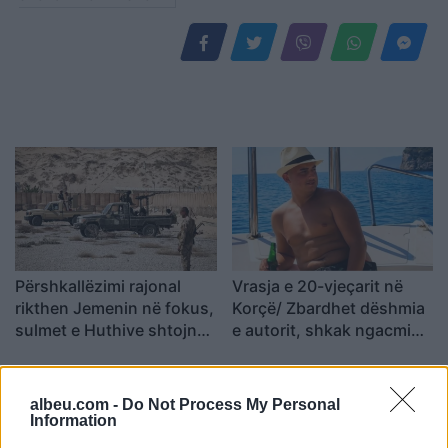
Përshkallëzimi rajonal
Vrasja e 20-vjeçarit në
rikthen Jemenin në fokus,
Korçë/ Zbardhet dëshmia
sulmet e Huthive shtojnë
e autorit, shkak ngacmimi
rrezikun e zgjerimit të
i të dashurës nga viktima
luftës
albeu.com -
Do Not Process My Personal
Information