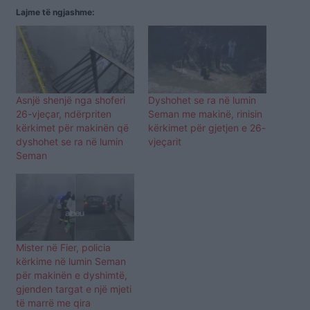
Lajme të ngjashme:
Asnjë shenjë nga shoferi
Dyshohet se ra në lumin
26-vjeçar, ndërpriten
Seman me makinë, rinisin
kërkimet për makinën që
kërkimet për gjetjen e 26-
dyshohet se ra në lumin
vjeçarit
Seman
Mister në Fier, policia
kërkime në lumin Seman
për makinën e dyshimtë,
gjenden targat e një mjeti
të marrë me qira