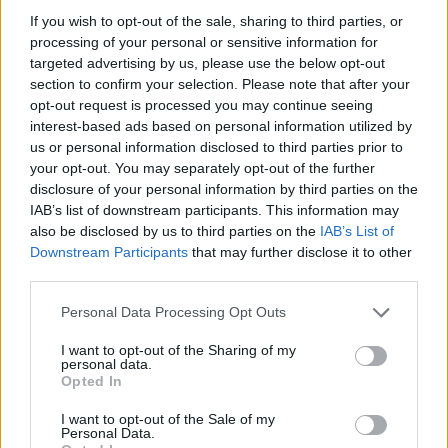
If you wish to opt-out of the sale, sharing to third parties, or
processing of your personal or sensitive information for
targeted advertising by us, please use the below opt-out
Tajfuni “Dolphin” prek
Zjarri masiv që përfshiu
section to confirm your selection. Please note that after your
Azinë, mbi 1,300 fluturime
Krujën duke shkrumbuar
opt-out request is processed you may continue seeing
anulohen dhe më shumë
sipërfaqe të mëdha/
interest-based ads based on personal information utilized by
se 400 mijë banorë
Rama: Shmangëm një
us or personal information disclosed to third parties prior to
evakuohen
bilanc tragjik
your opt-out. You may separately opt-out of the further
disclosure of your personal information by third parties on the
IAB’s list of downstream participants. This information may
also be disclosed by us to third parties on the
IAB’s List of
Downstream Participants
that may further disclose it to other
third parties.
Turqia vendos kufizime
Aksident në Peru/
Personal Data Processing Opt Outs
për disa anije drejt Detit të
Trembëdhjetë të vdekur
Zi, shtohen paqartësitë
dhe katër të plagosur në
I want to opt-out of the Sharing of my
për tregtinë detare
përplasjen midis furgonit
personal data.
Opted In
dhe kamionit
I want to opt-out of the Sale of my
Personal Data.