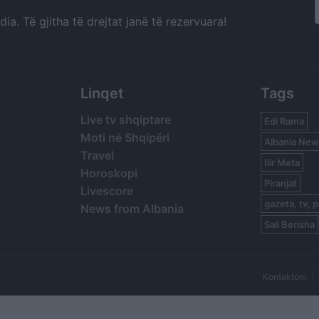
a. Të gjitha të drejtat janë të rezervuara!
Linqet
Tags
Live tv shqiptare
Edi Rama
Moti në Shqipëri
Albania New
Travel
Ilir Meta
Horoskopi
Piranjat
Livescore
gazeta, tv, p
News from Albania
Sali Berisha
Kontaktoni