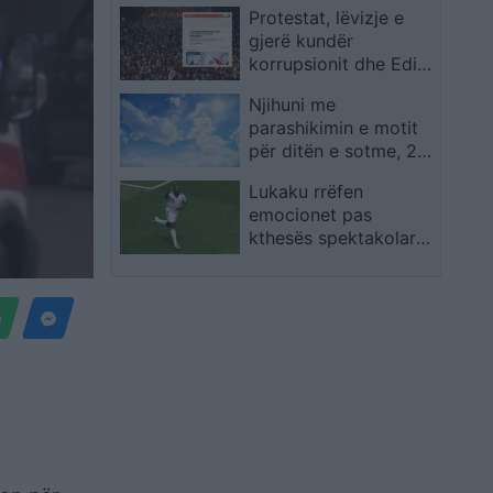
Ramës
Protestat, lëvizje e
me monedhat e tjera
gjerë kundër
korrupsionit dhe Edi
Ramës/ Gazeta
Njihuni me
gjermane “Der
parashikimin e motit
Spiegel”: Zemërimi jo
për ditën e sotme, 2
kundër Trump apo
Korrik 2026
Kushner, por kundër
Lukaku rrëfen
klasës politike
emocionet pas
kthesës spektakolare,
flet për të atin dhe
penalltinë vendimtare