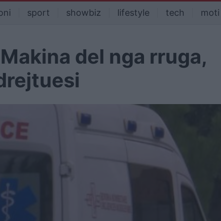
oni
sport
showbiz
lifestyle
tech
moti
Makina del nga rruga,
drejtuesi