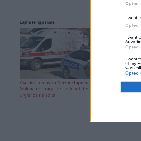
Opted 
I want t
Lajme të ngjashme:
Opted 
I want 
Advertis
Opted 
I want t
of my P
was col
Opted 
Aksident në aksin “Levan-Tepelenë”/
Aksident i r
Makina del rruga, të lënduarit dërgohen me
Tiranë, 1 e 
urgjencë në spital