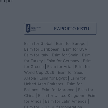
non për
Esim for Global
|
Esim for Europe
|
Esim for Caribbean
|
Esim for USA
|
Esim for Italy
|
Esim for Spain
|
Esim
for Turkey
|
Esim for Germany
|
Esim
for Greece
|
Esim for Asia
|
Esim for
World Cup 2026
|
Esim for Saudi
Arabia
|
Esim for Egypt
|
Esim for
United Arab Emirates
|
Esim for
Balkans
|
Esim for Morocco
|
Esim for
China
|
Esim for United Kingdom
|
Esim
for Africa
|
Esim for Latin America
|
Esim for GCC Gulf Cooperation