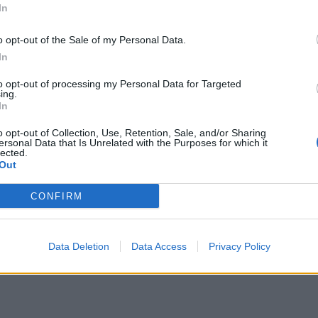
In
o opt-out of the Sale of my Personal Data.
In
to opt-out of processing my Personal Data for Targeted
ing.
In
o opt-out of Collection, Use, Retention, Sale, and/or Sharing
ersonal Data that Is Unrelated with the Purposes for which it
lected.
Out
ëndë në aksin Fushë Krujë-
Aksident në Fier/ Makina humb kon
CONFIRM
vdekur dhe 3 të plagosur
dhe del nga rruga përmbyset, rap
për të lënduar
Data Deletion
Data Access
Privacy Policy