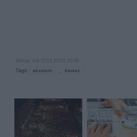
Shtuar
më
17.03.2025 10:15
Tags:
,
aksident
Kamez