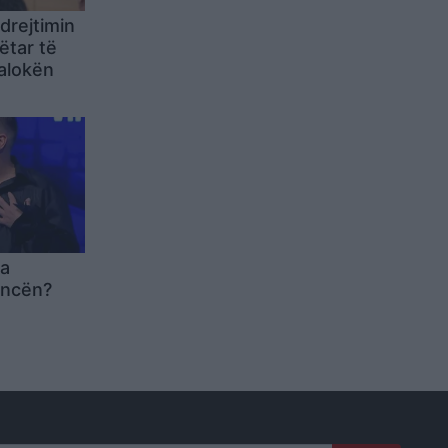
 drejtimin
ëtar të
alokën
ja
ancën?