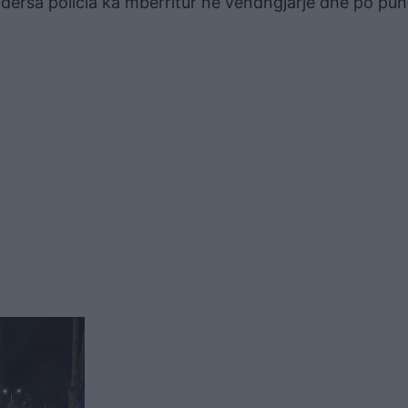
dërsa policia ka mbërritur në vendngjarje dhe po pu