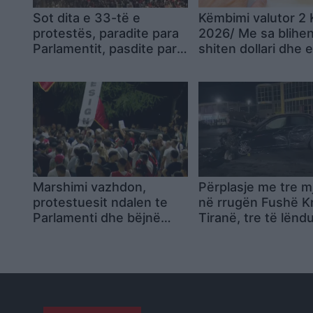
Sot dita e 33-të e
Këmbimi valutor 2 
protestës, paradite para
2026/ Me sa blihen
Parlamentit, pasdite para
shiten dollari dhe 
Kryeministrisë!
çfarë ndodh me
Dorëheqje e
monedhat e tjera
panegociueshme e
Ramës
Marshimi vazhdon,
Përplasje me tre m
protestuesit ndalen te
në rrugën Fushë K
Parlamenti dhe bëjnë
Tiranë, tre të lënd
thirrje për nesër në orën
dërgohen te Trau
10:00