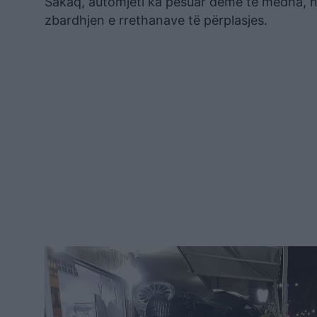
Sakaq, automjeti ka pësuar dëme të mëdha, n
zbardhjen e rrethanave të përplasjes.