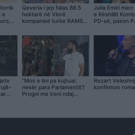
Korrik
Qeveria i jep falas 88.5
Julia Emiri merr
 e
hektarë në Vlorë
e Këshillit Komb
euro,
kompanisë turke RAMS
PD-së, pason P
Albania
jete
“Mos e lini pa kujtuar,
Rezart Veleshn
rujë-
nesër para Parlamentit”/
konfirmon rom
uar
Progni me ironi ndaj
ma
deputetit: Ne nuk
qëllojmë me grushte, por
me vezë. Kini kujdes të
mos shkelni Braçen!