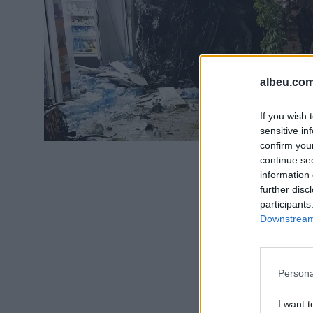
albeu.com
If you wish 
sensitive in
confirm you
continue se
information 
further disc
participants
Downstream 
Persona
I want t