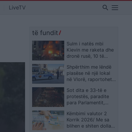
search
LiveTV
të fundit
Sulm i natës mbi
Kievin me raketa dhe
dronë rusë, 10 të
vrarë dhe dhjetëra të
Shpërthim me lëndë
lënduar
plasëse në një lokal
në Vlorë, raportohet
për dëme të mëdha
Sot dita e 33-të e
materiale
protestës, paradite
para Parlamentit,
pasdite para
Këmbimi valutor 2
Kryeministrisë!
Korrik 2026/ Me sa
Dorëheqje e
blihen e shiten dollari
panegociueshme e
dhe euro, çfarë ndodh