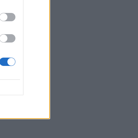
Belgium
trollin
ortohet