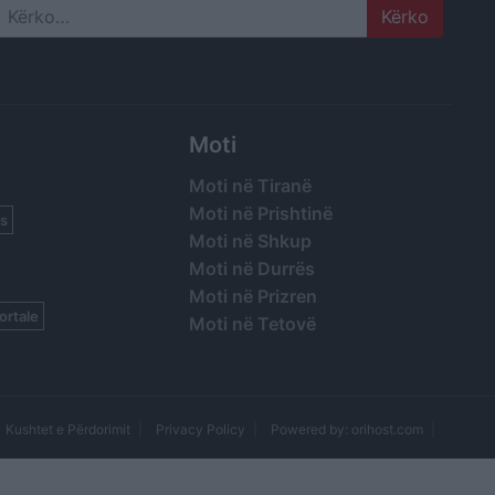
Search
Moti
Moti në Tiranë
Moti në Prishtinë
s
Moti në Shkup
Moti në Durrës
Moti në Prizren
ortale
Moti në Tetovë
Kushtet e Përdorimit
Privacy Policy
Powered by: orihost.com