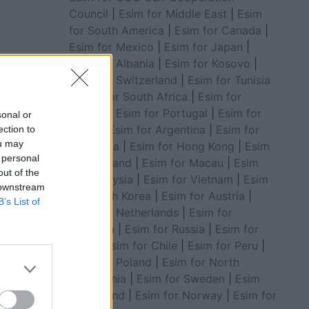
Council
|
Esim for Middle East
|
Esim
for South America
|
Esim for Canada
|
Esim for Mexico
|
Esim for Japan
|
Esim for Albania
|
Esim for Kosovo
|
Esim for Switzerland
|
Esim for Tunisia
|
Esim for South Africa
|
Esim for
Algeria
|
Esim for Portugal
|
Esim for
sonal or
Brazil
|
Esim for Argentina
|
Esim for
ection to
ou may
Colombia
|
Esim for Hong Kong
|
Esim
 personal
for Thailand
|
Esim for Macau
|
Esim
out of the
for Malaysia
|
Esim for Vietnam
|
Esim
 downstream
for South Korea
|
Esim for Austria
|
B’s List of
Esim for Netherlands
|
Esim for
Australia
|
Esim for Russia
|
Esim for
India
|
Esim for Chile
|
Esim for Peru
|
Esim for Poland
|
Esim for North
Macedonia
|
Esim for Sweden
|
Esim
for Finland
|
Esim for Norway
|
Esim for