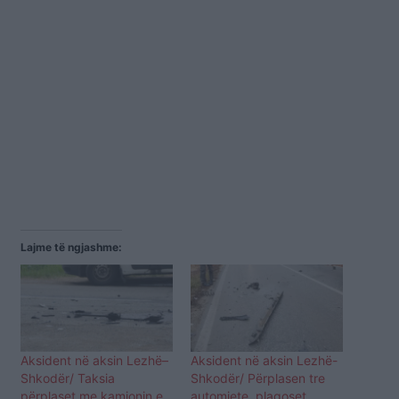
Lajme të ngjashme:
Aksident në aksin Lezhë–
Aksident në aksin Lezhë-
Shkodër/ Taksia
Shkodër/ Përplasen tre
përplaset me kamionin e
automjete, plagoset