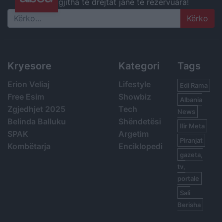
gjitha të drejtat janë të rezervuara!
Search
Kryesore
Kategori
Tags
Erion Veliaj
Lifestyle
Edi Rama
Free Esim
Showbiz
Albania
Zgjedhjet 2025
Tech
News
Belinda Balluku
Shëndetësi
Ilir Meta
SPAK
Argetim
Piranjat
Kombëtarja
Enciklopedi
gazeta,
tv,
portale
Sali
Berisha