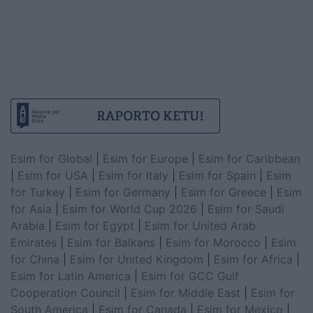
Esim for Global
|
Esim for Europe
|
Esim for Caribbean
|
Esim for USA
|
Esim for Italy
|
Esim for Spain
|
Esim
for Turkey
|
Esim for Germany
|
Esim for Greece
|
Esim
for Asia
|
Esim for World Cup 2026
|
Esim for Saudi
Arabia
|
Esim for Egypt
|
Esim for United Arab
Emirates
|
Esim for Balkans
|
Esim for Morocco
|
Esim
for China
|
Esim for United Kingdom
|
Esim for Africa
|
Esim for Latin America
|
Esim for GCC Gulf
Cooperation Council
|
Esim for Middle East
|
Esim for
South America
|
Esim for Canada
|
Esim for Mexico
|