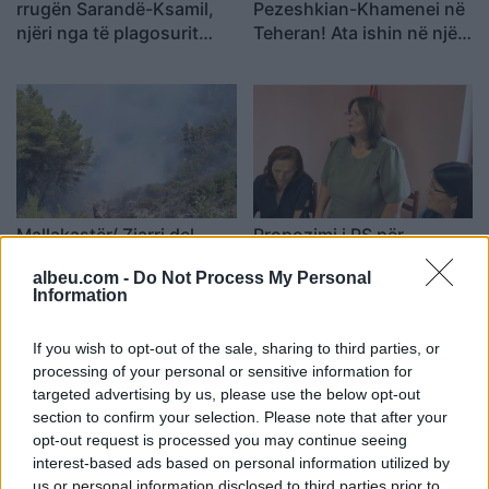
rrugën Sarandë-Ksamil,
Pezeshkian-Khamenei në
njëri nga të plagosurit
Teheran! Ata ishin në një
dërgohet në spitalin e
makinë me xhama të errët,
Traumës në Tiranë
duke e dëgjuar njëri-
tjetrin, por pa e parë
Mallakastër/ Zjarri del
Propozimi i PS për
jashtë kontrollit në
shkrirjen e Bashkisë Klos/
albeu.com -
Do Not Process My Personal
masivin pyjor të Drenijës!
Flet kryebashkiakja
Information
Pas Ngrëçanit, pritet
socialiste Valbona Kola:
ndërhyrja nga ajri (VIDEO)
Jam shërbëtore e popullit,
If you wish to opt-out of the sale, sharing to third parties, or
karrigia është e
processing of your personal or sensitive information for
përkohshme, nëse
targeted advertising by us, please use the below opt-out
qytetarët janë kundër, unë
section to confirm your selection. Please note that after your
jam me ta (VIDEO)
opt-out request is processed you may continue seeing
interest-based ads based on personal information utilized by
PD kërkon të anulohet
Konstituimi i Kuvendit të
us or personal information disclosed to third parties prior to