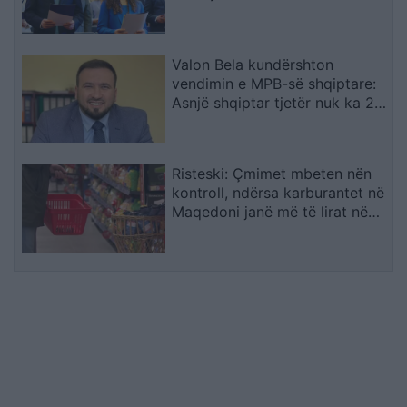
Valon Bela kundërshton
vendimin e MPB-së shqiptare:
Asnjë shqiptar tjetër nuk ka 22
mirënjohje nga NATO
Risteski: Çmimet mbeten nën
kontroll, ndërsa karburantet në
Maqedoni janë më të lirat në
rajon