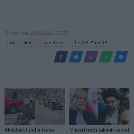
Shtuar
më
26.01.2025 09:53
Tags:
,
,
aksi
aksident
Lezhë-Shkodër
Aksident i trefishtë në
Misteri rreth takimit sekret