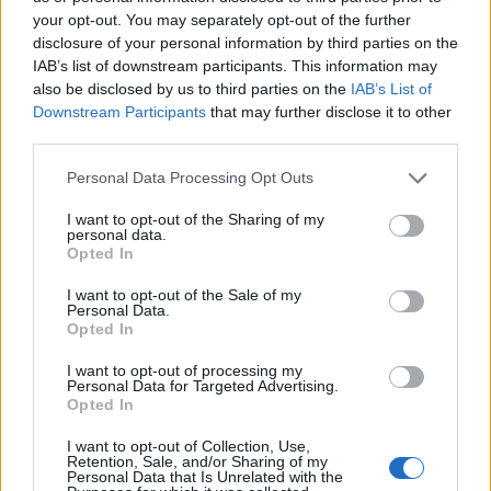
tenderi 15 milionë euro
Kosovës, pritet zgjedhje e
your opt-out. You may separately opt-out of the further
disclosure of your personal information by third parties on the
për avionët zjarrfikës,
kryetarit të Parlamentit!
IAB’s list of downstream participants. This information may
Vangjeli: Fituesja e lidhur
Afat 60 ditë për
also be disclosed by us to third parties on the
IAB’s List of
me skandale në Spanjë, të
Presidentin e ri
Downstream Participants
that may further disclose it to other
nisë hetimi i SPAK
third parties.
Personal Data Processing Opt Outs
I want to opt-out of the Sharing of my
personal data.
Detaje nga grabitja e
FOTOT+VIDEO/
Opted In
argjendarisë në
Sekuestrohen më shumë
Paskuqan, autorët morën
I want to opt-out of the Sale of my
se 21 ton kokainë,
Personal Data.
florinj me vlerë 1.5 mln
organizata me tre degë
Opted In
lekë dhe shmangën akset
vepronte në Spanjë dhe
të fundit
kryesore
Ekuador! Njëra e lidhur me
I want to opt-out of processing my
Personal Data for Targeted Advertising.
shqiptarët në Dubai
Vala e të nxehtit ekstrem,
Opted In
Hungaria fik ndriçimin
dekorativ të monumenteve
I want to opt-out of Collection, Use,
Retention, Sale, and/or Sharing of my
kryesore në Budapest për të
Personal Data that Is Unrelated with the
kursyer energji