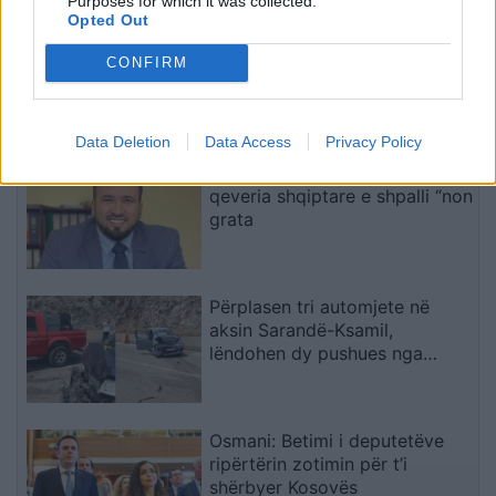
Purposes for which it was collected.
Opted Out
Itali, alarm i kuq në 27 qytete
për shkak të vapës ekstreme;
CONFIRM
zgjatet orari i vizitave në
monumente
Data Deletion
Data Access
Privacy Policy
Valon Bela reagon ashpër pasi
qeveria shqiptare e shpalli “non
grata
Përplasen tri automjete në
aksin Sarandë-Ksamil,
lëndohen dy pushues nga
Spanja
Osmani: Betimi i deputetëve
ripërtërin zotimin për t’i
shërbyer Kosovës