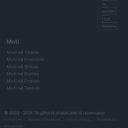
tv,
portale
Sali
Berisha
Moti
Moti në Tiranë
Moti në Prishtinë
Moti në Shkup
Moti në Durrës
Moti në Prizren
Moti në Tetovë
© 2003 -
2026 Të gjitha të drejtat janë të rezervuara!
Kontaktoni
Kushtet e Përdorimit
Privacy Policy
Powered by:
orihost.com