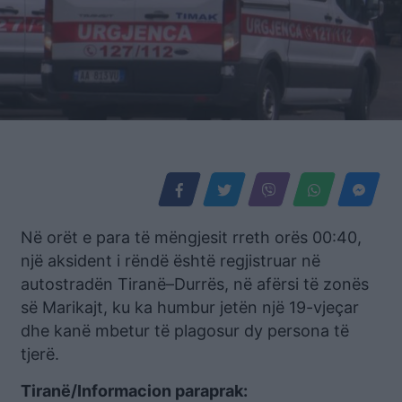
Në orët e para të mëngjesit rreth orës 00:40,
një aksident i rëndë është regjistruar në
autostradën Tiranë–Durrës, në afërsi të zonës
së Marikajt, ku ka humbur jetën një 19-vjeçar
dhe kanë mbetur të plagosur dy persona të
tjerë.
Tiranë/Informacion paraprak: