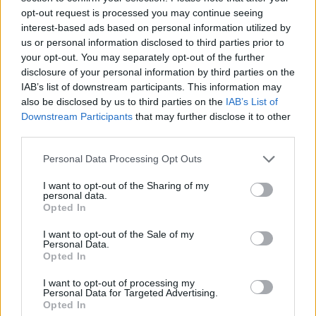
opt-out request is processed you may continue seeing
interest-based ads based on personal information utilized by
us or personal information disclosed to third parties prior to
your opt-out. You may separately opt-out of the further
disclosure of your personal information by third parties on the
Hetimet për dosjen
FOTOLAJM/ Deklaratat e
IAB’s list of downstream participants. This information may
“Balluku”/ SPAK ushtron
Zelenskyt për Kosovën,
also be disclosed by us to third parties on the
IAB’s List of
kontrolle në kompaninë
Prishtina heq banderolën
Downstream Participants
that may further disclose it to other
“Atelier 4”, sekuestrohet
gjigande me mbishkrimin
third parties.
projekti i arredimit të vilës
‘Free Ukraine’
luksoze
Personal Data Processing Opt Outs
I want to opt-out of the Sharing of my
personal data.
Opted In
I want to opt-out of the Sale of my
Misteri “Armando Broja”
Ngjarje tragjike në Ksamil/
Personal Data.
në Angli, çfarë po ndodh
Babai godet
Opted In
me sulmuesin e
aksidentalisht vajzën 4-
I want to opt-out of processing my
Kombëtares?
vjeçare me makinë, fëmija
Personal Data for Targeted Advertising.
humb jetën
Opted In