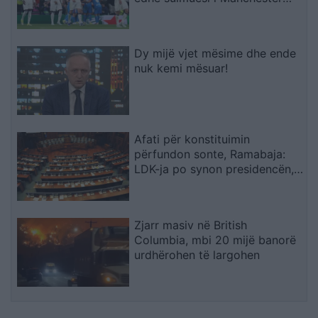
Cityt
Dy mijë vjet mësime dhe ende
nuk kemi mësuar!
Afati për konstituimin
përfundon sonte, Ramabaja:
LDK-ja po synon presidencën,
ndërsa opozita po bllokon
institucionet
Zjarr masiv në British
Columbia, mbi 20 mijë banorë
urdhërohen të largohen