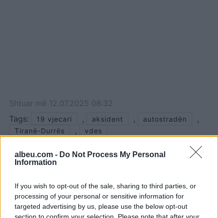
Shtuar
më
12.07.2025 08:32
Tags:
,
,
,
19 vjecari
aksident
autostradën
,
Tiranë-Durrës
vdes
albeu.com -
Do Not Process My Personal
Information
If you wish to opt-out of the sale, sharing to third parties, or
processing of your personal or sensitive information for
targeted advertising by us, please use the below opt-out
section to confirm your selection. Please note that after your