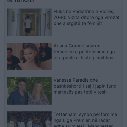
zjarrfikësja fiku vetëm
vatrat e vogla (VIDEO)
Fluks në Pediatrinë e Vlorës,
70-80 vizita ditore nga virozat
dhe alergjitë te fëmijët
Ariana Grande sqaron
tërheqjen e përkohshme nga
jeta publike: Ishte planifikuar
prej kohësh, jo një vendim
impulsiv
Vanessa Paradis dhe
bashkëshorti i saj i japin fund
martesës pas tetë vitesh
Tottenhami synon përforcime
nga Liga Premier, në radar
edhe sulmuesi i Manchester