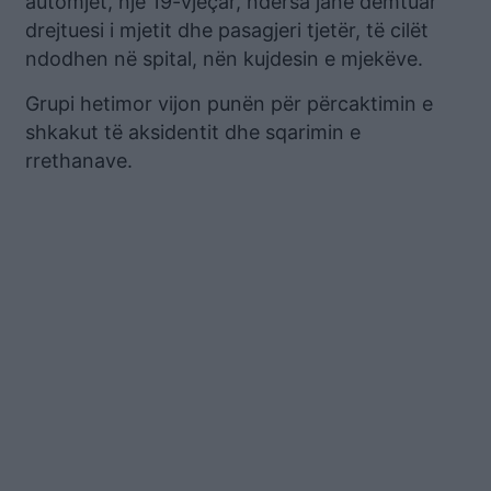
automjet, një 19-vjeçar, ndërsa janë dëmtuar
drejtuesi i mjetit dhe pasagjeri tjetër, të cilët
ndodhen në spital, nën kujdesin e mjekëve.
Grupi hetimor vijon punën për përcaktimin e
shkakut të aksidentit dhe sqarimin e
rrethanave.