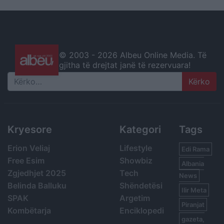
© 2003 -
2026 Albeu Online Media. Të
gjitha të drejtat janë të rezervuara!
Search
Kryesore
Kategori
Tags
Erion Veliaj
Lifestyle
Edi Rama
Free Esim
Showbiz
Albania
Zgjedhjet 2025
Tech
News
Belinda Balluku
Shëndetësi
Ilir Meta
SPAK
Argetim
Piranjat
Kombëtarja
Enciklopedi
gazeta,