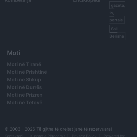
Kombëtarja
Enciklopedi
gazeta,
tv,
portale
Sali
Berisha
Moti
Moti në Tiranë
Moti në Prishtinë
Moti në Shkup
Moti në Durrës
Moti në Prizren
Moti në Tetovë
© 2003 -
2026 Të gjitha të drejtat janë të rezervuara!
Kontaktoni
Kushtet e Përdorimit
Privacy Policy
Powered by: