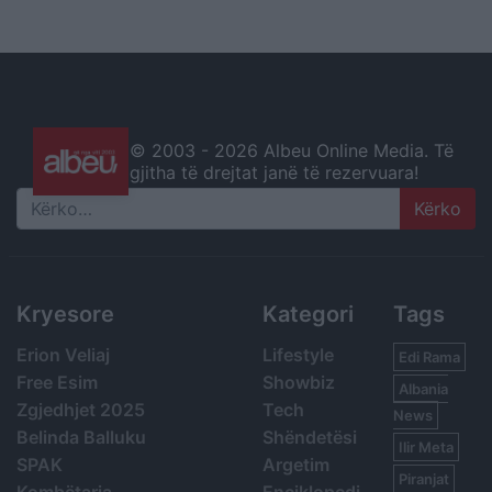
© 2003 -
2026 Albeu Online Media. Të
gjitha të drejtat janë të rezervuara!
Search
Kryesore
Kategori
Tags
Erion Veliaj
Lifestyle
Edi Rama
Free Esim
Showbiz
Albania
Zgjedhjet 2025
Tech
News
Belinda Balluku
Shëndetësi
Ilir Meta
SPAK
Argetim
Piranjat