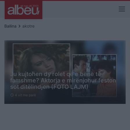
keyboard_arrow_right
Ballina
akotre
Ju kujtohen dy rolet që e bënë të
famshme? Aktorja e mirënjohur feston
sot ditëlindjen (FOTO LAJM)
4 vit me parë
schedule