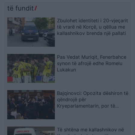
të fundit
Zbulohet identiteti i 20-vjeçarit
të vrarë në Korçë, u qëllua me
kallashnikov brenda një pallati
Pas Vedat Muriqit, Fenerbahce
synon të afrojë edhe Romelu
Lukakun
Bajqinovci: Opozita dëshiron të
qëndrojë për
Kryeparlamentarin, por të
largohet për Presidentin
Të shtëna me kallashnikov në