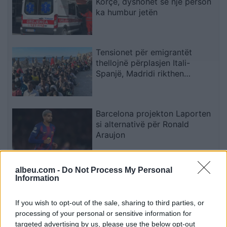
Korçë, dyshohet se një person
ka humbur jetën
Tensionet për emigrantët
thellojnë përplasjen Itali-
Spanjë, Madridi rikthen
kontrollet në kufi
Barcelona projekton Laporten
si alternativë për Ronald
Araujon
albeu.com -
Do Not Process My Personal
Zjarr në Gjirokastër/ Izolohet
Information
flaka në mal, shkrumbohen 3
hektarë me shkurre e barishte
If you wish to opt-out of the sale, sharing to third parties, or
në kufirin mes Golemit dhe
processing of your personal or sensitive information for
Progonatit
targeted advertising by us, please use the below opt-out