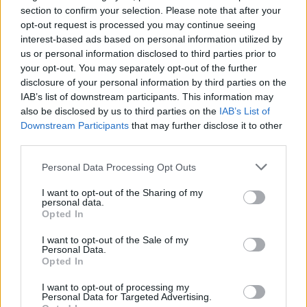
section to confirm your selection. Please note that after your
opt-out request is processed you may continue seeing
interest-based ads based on personal information utilized by
us or personal information disclosed to third parties prior to
your opt-out. You may separately opt-out of the further
disclosure of your personal information by third parties on the
IAB’s list of downstream participants. This information may
also be disclosed by us to third parties on the
IAB’s List of
Downstream Participants
that may further disclose it to other
third parties.
Personal Data Processing Opt Outs
I want to opt-out of the Sharing of my
personal data.
Opted In
I want to opt-out of the Sale of my
Personal Data.
Esim for Global
|
Esim for Europe
|
Esim for Caribbean
Opted In
|
Esim for USA
|
Esim for Italy
|
Esim for Spain
|
Esim
I want to opt-out of processing my
for Turkey
|
Esim for Germany
|
Esim for Greece
|
Esim
Personal Data for Targeted Advertising.