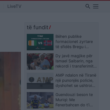
search
LiveTV
të fundit
Bëhen publike
formacionet zyrtare
të sfidës Bregu i
Fildishtë – Norvegjia,
Dy javë magjike për
titullarë nga minuta e
Ismael Saibarin, nga
parë emrat kryesorë
rekordi i transferimit
te Bayern Munich te
AMP ndalon në Tiranë
protagonisti i Marokut
një punonjës policie,
dyshohet se ushtroi
dhunë ndaj vajzës së
Guendouzi beson te
mitur
Muriqi: Me
Fenerbahcen do t’i
kalojë 20 golat