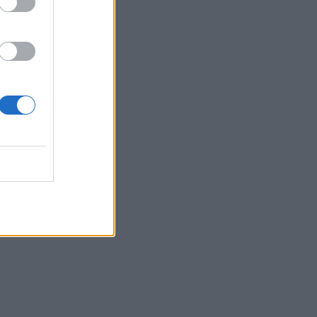
Belgium
uar
 fsheh