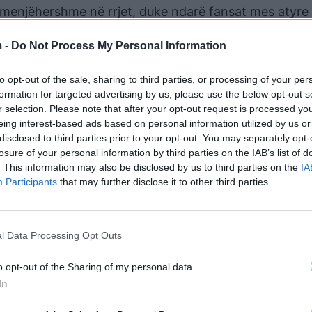
ë menjëhershme në rrjet, duke ndarë fansat mes atyre
si një përpjekje për vëmendje.
 -
Do Not Process My Personal Information
do të rezultojnë të vërteta në javët në vijim të “Ferm
to opt-out of the sale, sharing to third parties, or processing of your per
formation for targeted advertising by us, please use the below opt-out s
r selection. Please note that after your opt-out request is processed y
eing interest-based ads based on personal information utilized by us or
disclosed to third parties prior to your opt-out. You may separately opt-
losure of your personal information by third parties on the IAB’s list of
. This information may also be disclosed by us to third parties on the
IA
Participants
that may further disclose it to other third parties.
l Data Processing Opt Outs
o opt-out of the Sharing of my personal data.
In