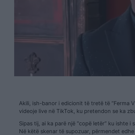
Akili, ish-banor i edicionit të tretë të “Ferma 
videoje live në TikTok, ku pretendon se ka zb
Sipas tij, ai ka parë një “copë letër” ku ishte i
Në këtë skenar të supozuar, përmendet edhe f