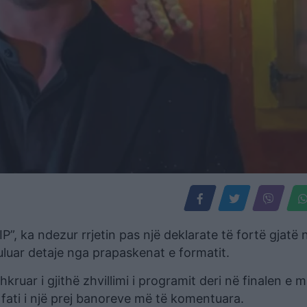
VIP”, ka ndezur rrjetin pas një deklarate të fortë gjatë 
uluar detaje nga prapaskenat e formatit.
 shkruar i gjithë zhvillimi i programit deri në finalen e 
ati i një prej banoreve më të komentuara.