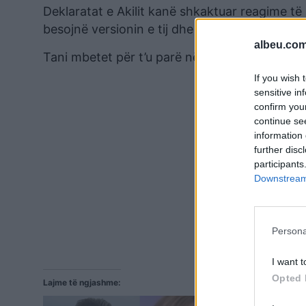
Deklaratat e Akilit kanë shkaktuar reagime t
besojnë versionin e tij dhe atyre që e shohin 
albeu.com
Tani mbetet për t’u parë nëse këto pretendime 
If you wish 
sensitive in
confirm you
continue se
information 
further disc
participants
Downstream 
Persona
I want t
Opted 
Lajme të ngjashme: