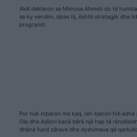
Akili deklaron se Mimosa Ahmeti do të humbasë
se ky vendim, sipas tij, është strategjik dhe
programit.
Por nuk mbaron me kaq. Ish-banori foli edhe 
Ola dhe Adioni kanë bërë një hap të rëndësishëm
dhënë fund zërave dhe dyshimeve që qarkullon