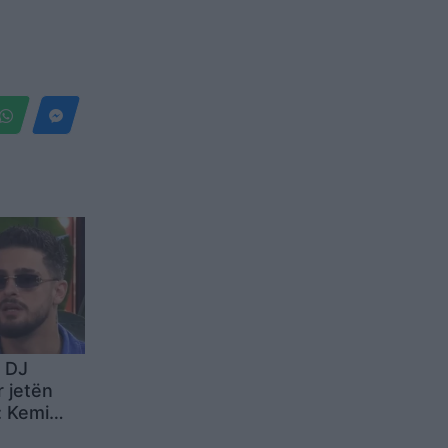
e DJ
r jetën
: Kemi