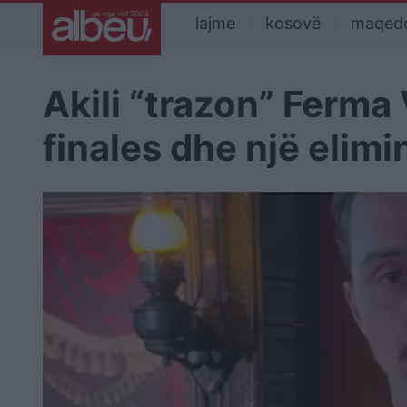
lajme
kosovë
maqed
Akili “trazon” Ferma
finales dhe një elim