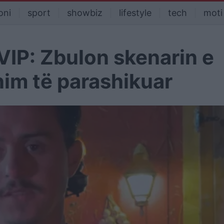
oni
sport
showbiz
lifestyle
tech
moti
 VIP: Zbulon skenarin e
inim të parashikuar