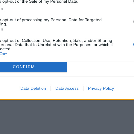
o opt-out of the Sale of my Personal Data.
In
to opt-out of processing my Personal Data for Targeted
ing.
In
o opt-out of Collection, Use, Retention, Sale, and/or Sharing
ersonal Data that Is Unrelated with the Purposes for which it
 pas eliminimit nga “Ferma VIP
Rrjeti po zien/ Akili nuk është larg
lected.
e ka kuptuar padrejtësinë
“ende” nga Ferma VIP 3? Çfarë po
Out
produksioni
CONFIRM
Data Deletion
Data Access
Privacy Policy