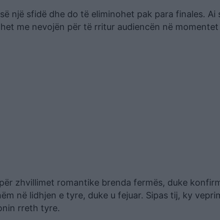
 një sfidë dhe do të eliminohet pak para finales. Ai
 lidhet me nevojën për të rritur audiencën në momentet
për zhvillimet romantike brenda fermës, duke konfir
 në lidhjen e tyre, duke u fejuar. Sipas tij, ky vepri
in rreth tyre.