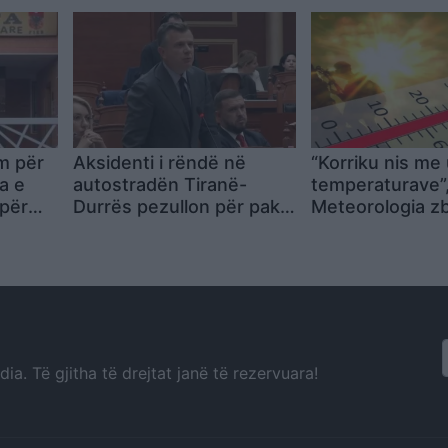
e të
m për
Aksidenti i rëndë në
“Korriku nis me 
a e
autostradën Tiranë-
temperaturave”
 për
Durrës pezullon për pak
Meteorologia z
 në
minuta seancën në
kur vjen vala tje
Kuvend, Balla kërkon
nxehtit
ndërprerje
a. Të gjitha të drejtat janë të rezervuara!