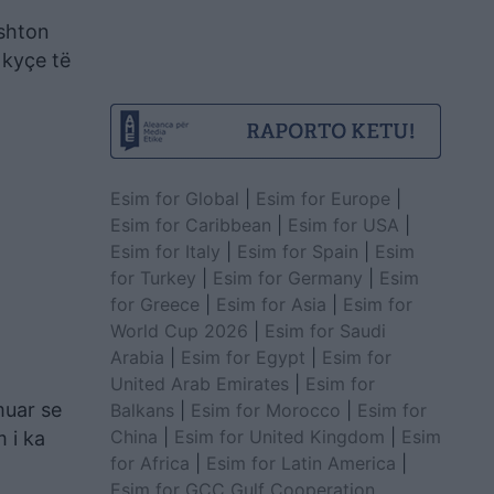
 shton
 kyçe të
Esim for Global
|
Esim for Europe
|
Esim for Caribbean
|
Esim for USA
|
Esim for Italy
|
Esim for Spain
|
Esim
for Turkey
|
Esim for Germany
|
Esim
for Greece
|
Esim for Asia
|
Esim for
World Cup 2026
|
Esim for Saudi
Arabia
|
Esim for Egypt
|
Esim for
United Arab Emirates
|
Esim for
muar se
Balkans
|
Esim for Morocco
|
Esim for
China
|
Esim for United Kingdom
|
Esim
m i ka
for Africa
|
Esim for Latin America
|
Esim for GCC Gulf Cooperation