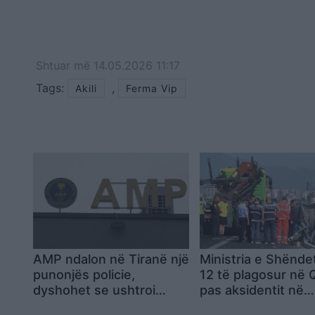
Shtuar
më
14.05.2026 11:17
Tags:
,
Akili
Ferma Vip
AMP ndalon në Tiranë një
Ministria e Shënde
punonjës policie,
12 të plagosur në
dyshohet se ushtroi
pas aksidentit në
dhunë ndaj vajzës së
autostradën Tiran