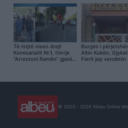
mitur
Durrës, 7 në gjendj
rëndë
Të rinjtë nisen drejt
Burgim i përjetshë
Komisariatit Nr.1, thirrje
Altin Kukën, Gjykat
“Arrestoni Ramën” gjatë
Fierit jep vendimin
marshimit nga Drejtoria e
vrasjen e dyfishtë
Policisë Tiranë
Kurjan
© 2003 -
2026 Albeu Online Medi