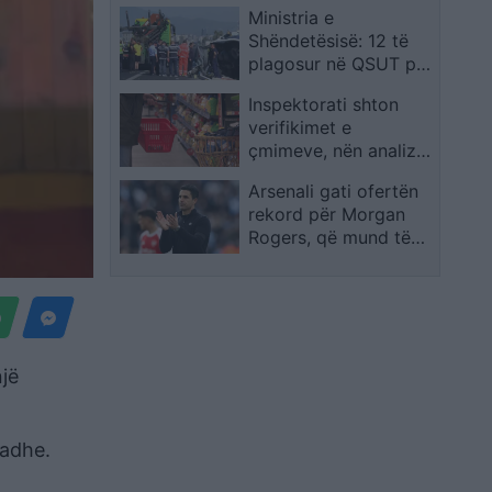
Ministria e
Shëndetësisë: 12 të
plagosur në QSUT pas
aksidentit në
Inspektorati shton
autostradën Tiranë-
verifikimet e
Durrës, 7 në gjendje
çmimeve, nën analizë
të rëndë
600 deri në 700
Arsenali gati ofertën
artikuj të shportës së
rekord për Morgan
konsumit
Rogers, që mund të
hyjë në historinë e
Ligës Premier
një
madhe.