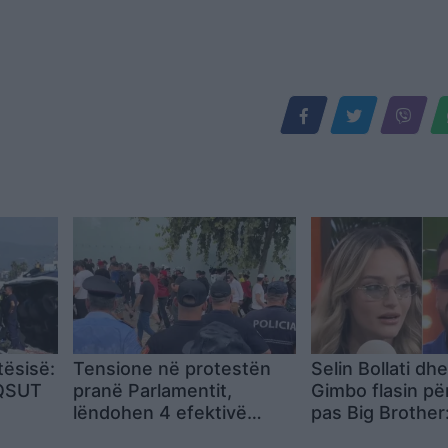
tësisë:
Tensione në protestën
Selin Bollati dh
 QSUT
pranë Parlamentit,
Gimbo flasin pë
lëndohen 4 efektivë
pas Big Brother
ë-
policie
projekte të reja