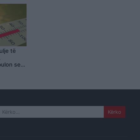
ulje të
,
bulon se
tër e të
Search