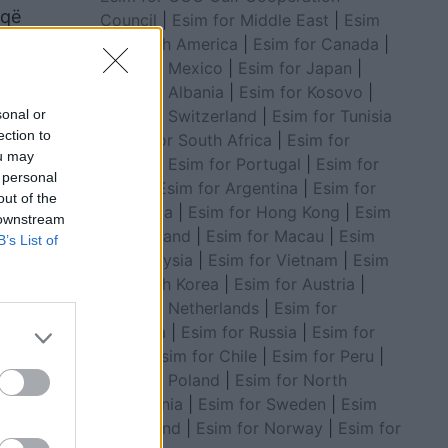
 që
Council
|
Esim for Middle East
|
Esim
for South America
|
Esim for Canada
|
Esim for Mexico
|
Esim for Japan
|
a VIP”.
Esim for Albania
|
Esim for Kosovo
|
sonal or
Esim for Switzerland
|
Esim for Tunisia
ection to
|
Esim for South Africa
|
Esim for
ou may
Algeria
|
Esim for Portugal
|
Esim for
 personal
Brazil
|
Esim for Argentina
|
Esim for
out of the
Colombia
|
Esim for Hong Kong
|
Esim
 downstream
for Thailand
|
Esim for Macau
|
Esim
B’s List of
for Malaysia
|
Esim for Vietnam
|
Esim
for South Korea
|
Esim for Austria
|
Esim for Netherlands
|
Esim for
Australia
|
Esim for Russia
|
Esim for
India
|
Esim for Chile
|
Esim for Peru
|
Esim for Poland
|
Esim for North
Macedonia
|
Esim for Sweden
|
Esim
for Finland
|
Esim for Norway
|
Esim for