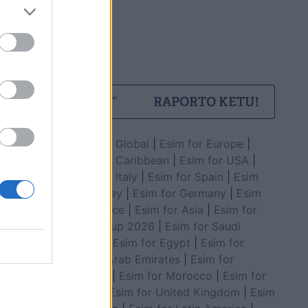
Esim for Global
|
Esim for Europe
|
Esim for Caribbean
|
Esim for USA
|
Esim for Italy
|
Esim for Spain
|
Esim
for Turkey
|
Esim for Germany
|
Esim
for Greece
|
Esim for Asia
|
Esim for
World Cup 2026
|
Esim for Saudi
Arabia
|
Esim for Egypt
|
Esim for
United Arab Emirates
|
Esim for
Balkans
|
Esim for Morocco
|
Esim for
China
|
Esim for United Kingdom
|
Esim