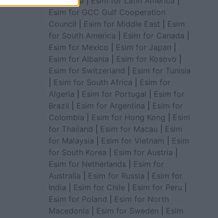
for Africa
|
Esim for Latin America
|
Esim for GCC Gulf Cooperation
Council
|
Esim for Middle East
|
Esim
for South America
|
Esim for Canada
|
Esim for Mexico
|
Esim for Japan
|
Esim for Albania
|
Esim for Kosovo
|
Esim for Switzerland
|
Esim for Tunisia
|
Esim for South Africa
|
Esim for
Algeria
|
Esim for Portugal
|
Esim for
Brazil
|
Esim for Argentina
|
Esim for
Colombia
|
Esim for Hong Kong
|
Esim
for Thailand
|
Esim for Macau
|
Esim
for Malaysia
|
Esim for Vietnam
|
Esim
for South Korea
|
Esim for Austria
|
Esim for Netherlands
|
Esim for
Australia
|
Esim for Russia
|
Esim for
India
|
Esim for Chile
|
Esim for Peru
|
Esim for Poland
|
Esim for North
Macedonia
|
Esim for Sweden
|
Esim