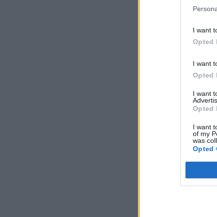
Persona
I want t
Opted 
I want t
Opted 
I want 
Advertis
Opted 
I want t
of my P
was col
Opted 