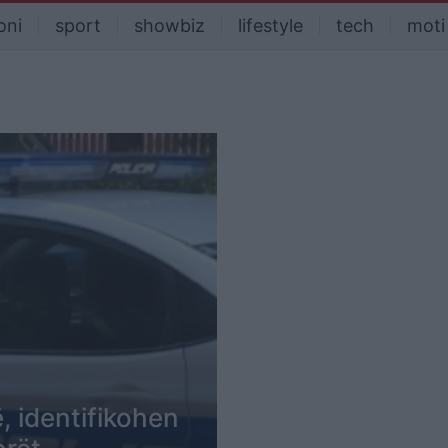
oni
sport
showbiz
lifestyle
tech
moti
, identifikohen