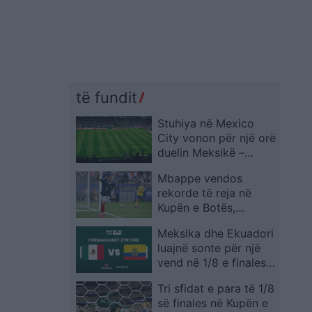
të fundit
Stuhiya në Mexico
City vonon për një orë
duelin Meksikë –
Ekuador në “Azteca”
Mbappe vendos
rekorde të reja në
Kupën e Botës,
francezi lë pas edhe
Meksika dhe Ekuadori
emra legjendarë
luajnë sonte për një
vend në 1/8 e finales,
publikohen
Tri sfidat e para të 1/8
formacionet zyrtare
së finales në Kupën e