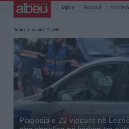
lajme
kosovë
maqed
keyboard_arrow_right
Ballina
Agustin Shahini
Plagosja e 22 vjeçarit në Lezhë