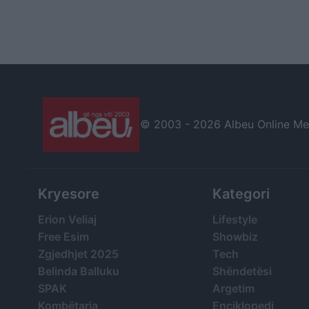
© 2003 -
2026 Albeu Online Medi
Kryesore
Kategori
Erion Veliaj
Lifestyle
Free Esim
Showbiz
Zgjedhjet 2025
Tech
Belinda Balluku
Shëndetësi
SPAK
Argetim
Kombëtarja
Enciklopedi