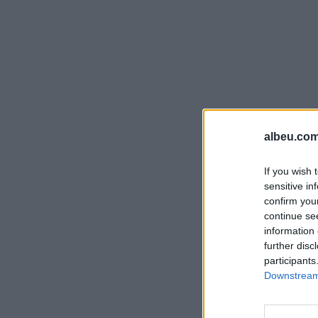
albeu.com
If you wish 
sensitive in
confirm you
continue se
information 
further disc
participants
Downstream 