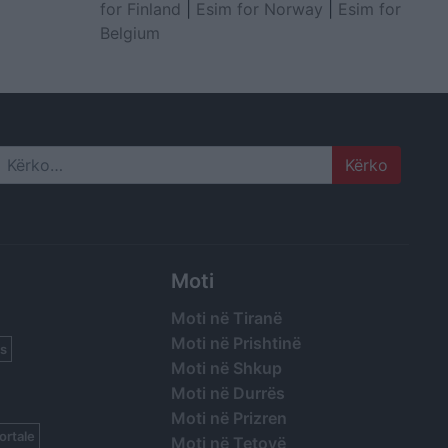
for Finland
|
Esim for Norway
|
Esim for
Belgium
Search
Moti
Moti në Tiranë
Moti në Prishtinë
s
Moti në Shkup
Moti në Durrës
Moti në Prizren
ortale
Moti në Tetovë