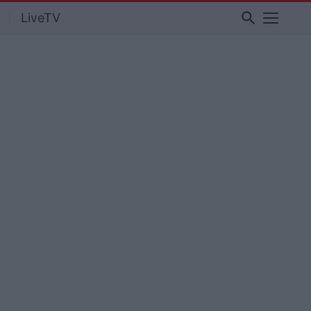
search
LiveTV