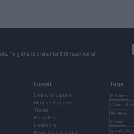
a. Të gjitha të drejtat janë të rezervuara!
Linqet
Tags
Live tv shqiptare
Edi Rama
Moti në Shqipëri
Albania New
Travel
Ilir Meta
Horoskopi
Piranjat
Livescore
gazeta, tv, p
News from Albania