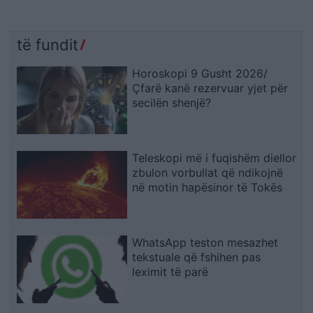
të fundit
Horoskopi 9 Gusht 2026/
Çfarë kanë rezervuar yjet për
secilën shenjë?
Teleskopi më i fuqishëm diellor
zbulon vorbullat që ndikojnë
në motin hapësinor të Tokës
WhatsApp teston mesazhet
tekstuale që fshihen pas
leximit të parë