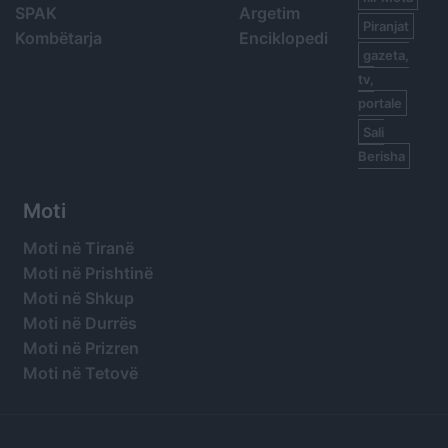
SPAK
Argetim
Piranjat
Kombëtarja
Enciklopedi
gazeta,
tv,
portale
Sali
Berisha
Moti
Moti në Tiranë
Moti në Prishtinë
Moti në Shkup
Moti në Durrës
Moti në Prizren
Moti në Tetovë