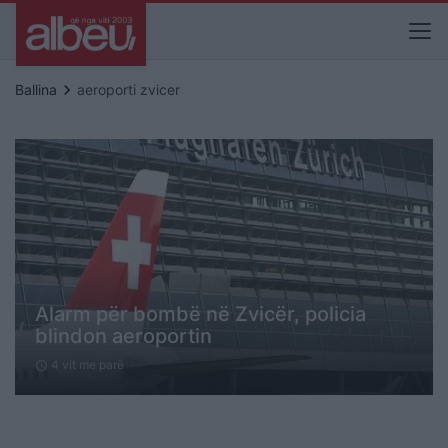
keyboard_arrow_right
Ballina
aeroporti zvicer
Alarm për bombë në Zvicër, policia
blindon aeroportin
4 vit me parë
schedule