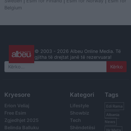
Sweden
|
Esim for Finland
|
Esim for Norway
|
Esim for
Belgium
© 2003 -
2026 Albeu Online Media. Të
gjitha të drejtat janë të rezervuara!
Search
Kryesore
Kategori
Tags
Erion Veliaj
Lifestyle
Edi Rama
Free Esim
Showbiz
Albania
Zgjedhjet 2025
Tech
News
Belinda Balluku
Shëndetësi
Ilir Meta