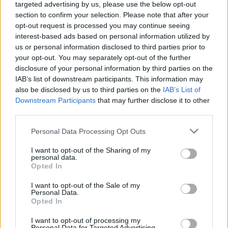
targeted advertising by us, please use the below opt-out
section to confirm your selection. Please note that after your
opt-out request is processed you may continue seeing
interest-based ads based on personal information utilized by
us or personal information disclosed to third parties prior to
your opt-out. You may separately opt-out of the further
disclosure of your personal information by third parties on the
IAB’s list of downstream participants. This information may
also be disclosed by us to third parties on the
IAB’s List of
Downstream Participants
that may further disclose it to other
third parties.
Personal Data Processing Opt Outs
I want to opt-out of the Sharing of my
personal data.
Opted In
I want to opt-out of the Sale of my
Personal Data.
Opted In
Esim for Global
|
Esim for Europe
|
Esim for Caribbean
I want to opt-out of processing my
|
Esim for USA
|
Esim for Italy
|
Esim for Spain
|
Esim
Personal Data for Targeted Advertising.