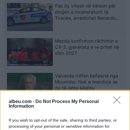
Pas dy vitesh në kërkim për
dosjen e inceneratorit të
Tiranës, arrestohet Renardo
Nallbani në Palasë
Mazda konfirmon rikthimin e
CX-3, gjenerata e re pritet në
vitin 2027
Valverde rrëfen befasinë nga
Mourinho: Nuk e mendoja se
do të ishte kështu
albeu.com -
Do Not Process My Personal
Information
Arrestohet 73-vjeçari në Krujë,
ndezi zjarr për të djegur barin
If you wish to opt-out of the sale, sharing to third parties, or
dhe flakët u përhapën drejt
processing of your personal or sensitive information for
malit