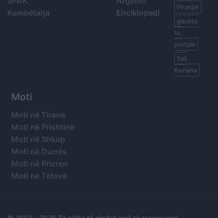
SPAK
Argetim
Piranjat
Kombëtarja
Enciklopedi
gazeta,
tv,
portale
Sali
Berisha
Moti
Moti në Tiranë
Moti në Prishtinë
Moti në Shkup
Moti në Durrës
Moti në Prizren
Moti në Tetovë
© 2003 -
2026 Të gjitha të drejtat janë të rezervuara!