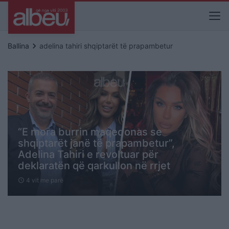
keyboard_arrow_right
Ballina
adelina tahiri shqiptarët të prapambetur
“E mora burrin maqedonas se
shqiptarët janë të prapambetur”,
Adelina Tahiri e revoltuar për
deklaratën që qarkullon në rrjet
4 vit me parë
schedule