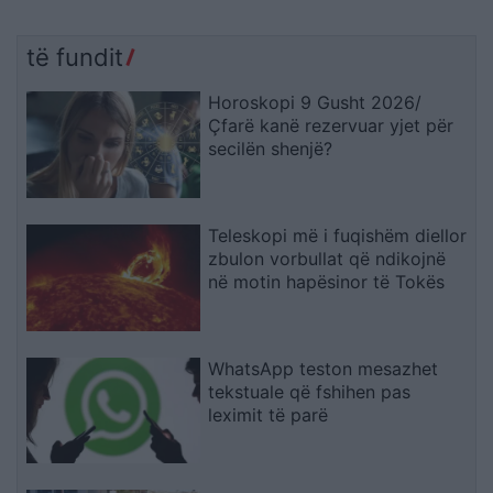
të fundit
Horoskopi 9 Gusht 2026/
Çfarë kanë rezervuar yjet për
secilën shenjë?
Teleskopi më i fuqishëm diellor
zbulon vorbullat që ndikojnë
në motin hapësinor të Tokës
WhatsApp teston mesazhet
tekstuale që fshihen pas
leximit të parë