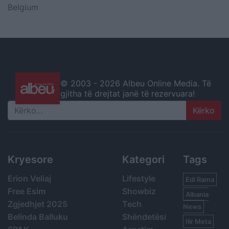
Belgium
© 2003 -
2026 Albeu Online Media. Të
gjitha të drejtat janë të rezervuara!
Search
Kryesore
Kategori
Tags
Erion Veliaj
Lifestyle
Edi Rama
Free Esim
Showbiz
Albania
Zgjedhjet 2025
Tech
News
Belinda Balluku
Shëndetësi
Ilir Meta