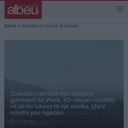
keyboard_arrow_right
Ballina
Abdullah bin Zayed Al Nahyan
Zbardhen detajet nga vdekja e
gjermanit në Vlorë, 42-vjeçari ndodhej
në jahtin luksoz të një sheiku, çfarë
ndodhi pas ngjarjes
3 vit me parë
schedule