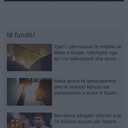
të fundit
Zjarri i përmasave të mëdha në
Malin e Krujës, ndërhyjnë nga
ajri tre helikopterë dhe droni
Bayraktar
Masa ajrore të qëndrueshme
dhe të nxehta/ Njihuni me
parashikimin e motit 9 Gusht
2026, ja qytetet ku termometri
do të shënojë 41 gradë
Barcelona përgatit ofertën prej
70 milionë eurosh për Rodrin