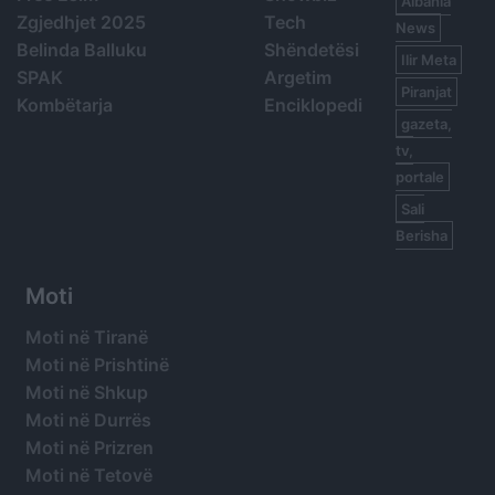
Albania
Zgjedhjet 2025
Tech
News
Belinda Balluku
Shëndetësi
Ilir Meta
SPAK
Argetim
Piranjat
Kombëtarja
Enciklopedi
gazeta,
tv,
portale
Sali
Berisha
Moti
Moti në Tiranë
Moti në Prishtinë
Moti në Shkup
Moti në Durrës
Moti në Prizren
Moti në Tetovë