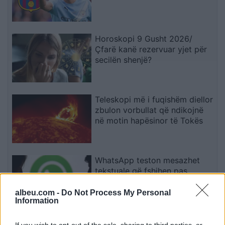
Horoskopi 9 Gusht 2026/
Çfarë kanë rezervuar yjet për
secilën shenjë?
Teleskopi më i fuqishëm diellor
zbulon vorbullat që ndikojnë
në motin hapësinor të Tokës
WhatsApp teston mesazhet
tekstuale që fshihen pas
leximit të parë
albeu.com -
Do Not Process My Personal
Information
Pas dy vitesh në kërkim për
If you wish to opt-out of the sale, sharing to third parties, or