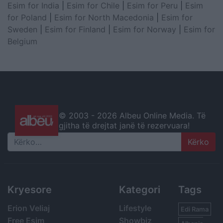
Esim for India
|
Esim for Chile
|
Esim for Peru
|
Esim
for Poland
|
Esim for North Macedonia
|
Esim for
Sweden
|
Esim for Finland
|
Esim for Norway
|
Esim for
Belgium
© 2003 -
2026 Albeu Online Media. Të
gjitha të drejtat janë të rezervuara!
Search
Kryesore
Kategori
Tags
Erion Veliaj
Lifestyle
Edi Rama
Free Esim
Showbiz