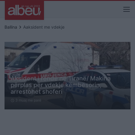
keyboard_arrow_right
Ballina
Aaksident me vdekje
Aksident i rëndë në Tiranë/ Makina
përplas për vdekje këmbësorin,
arrestohet shoferi
3 muaj me parë
schedule