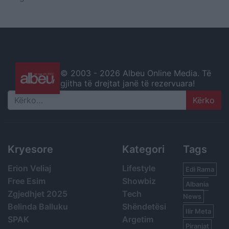
© 2003 -
2026 Albeu Online Media. Të
gjitha të drejtat janë të rezervuara!
Search
Kryesore
Kategori
Tags
Erion Veliaj
Lifestyle
Edi Rama
Free Esim
Showbiz
Albania
Zgjedhjet 2025
Tech
News
Belinda Balluku
Shëndetësi
Ilir Meta
SPAK
Argetim
Piranjat