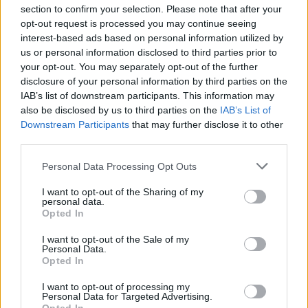
section to confirm your selection. Please note that after your
opt-out request is processed you may continue seeing
interest-based ads based on personal information utilized by
us or personal information disclosed to third parties prior to
your opt-out. You may separately opt-out of the further
disclosure of your personal information by third parties on the
IAB’s list of downstream participants. This information may
also be disclosed by us to third parties on the
IAB’s List of
Downstream Participants
that may further disclose it to other
third parties.
Personal Data Processing Opt Outs
I want to opt-out of the Sharing of my
personal data.
Opted In
I want to opt-out of the Sale of my
Personal Data.
Opted In
Esim for Global
|
Esim for Europe
|
Esim for Caribbean
|
Esim for USA
|
Esim for Italy
|
Esim for Spain
|
Esim
I want to opt-out of processing my
Personal Data for Targeted Advertising.
for Turkey
|
Esim for Germany
|
Esim for Greece
|
Esim