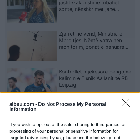
jashtëzakonshme mbahet
sonte, nënshkrimet janë
siguruar
Zjarret në vend, Ministria e
Mbrojtjes: Nëntë vatra nën
monitorim, zonat e banuara
jashtë rrezikut
Kontrollet mjekësore pengojnë
kalimin e Fisnik Asllanit te RB
Leipzig
albeu.com -
Do Not Process My Personal
Afrimi i Rodrit ngushton
Information
hapësirat, Barcelona mund të
humbasë një tjetër xhevahir të
If you wish to opt-out of the sale, sharing to third parties, or
akademisë
processing of your personal or sensitive information for
targeted advertising by us, please use the below opt-out