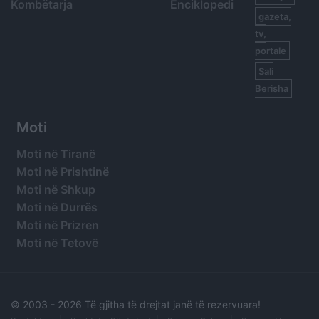
Kombëtarja
Enciklopedi
gazeta,
tv,
portale
Sali
Berisha
Moti
Moti në Tiranë
Moti në Prishtinë
Moti në Shkup
Moti në Durrës
Moti në Prizren
Moti në Tetovë
© 2003 -
2026 Të gjitha të drejtat janë të rezervuara!