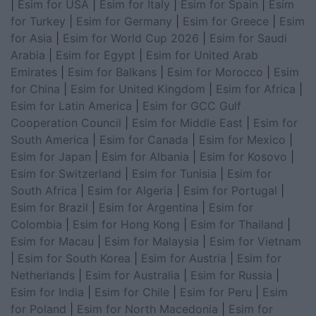
|
Esim for USA
|
Esim for Italy
|
Esim for Spain
|
Esim
for Turkey
|
Esim for Germany
|
Esim for Greece
|
Esim
for Asia
|
Esim for World Cup 2026
|
Esim for Saudi
Arabia
|
Esim for Egypt
|
Esim for United Arab
Emirates
|
Esim for Balkans
|
Esim for Morocco
|
Esim
for China
|
Esim for United Kingdom
|
Esim for Africa
|
Esim for Latin America
|
Esim for GCC Gulf
Cooperation Council
|
Esim for Middle East
|
Esim for
South America
|
Esim for Canada
|
Esim for Mexico
|
Esim for Japan
|
Esim for Albania
|
Esim for Kosovo
|
Esim for Switzerland
|
Esim for Tunisia
|
Esim for
South Africa
|
Esim for Algeria
|
Esim for Portugal
|
Esim for Brazil
|
Esim for Argentina
|
Esim for
Colombia
|
Esim for Hong Kong
|
Esim for Thailand
|
Esim for Macau
|
Esim for Malaysia
|
Esim for Vietnam
|
Esim for South Korea
|
Esim for Austria
|
Esim for
Netherlands
|
Esim for Australia
|
Esim for Russia
|
Esim for India
|
Esim for Chile
|
Esim for Peru
|
Esim
for Poland
|
Esim for North Macedonia
|
Esim for