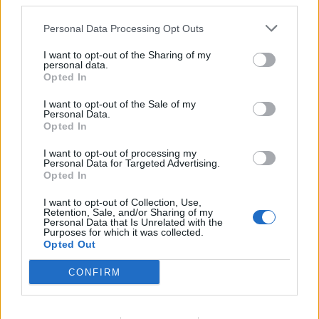
third parties.
e 72,000 emigrantëve në
akuzave për plagjiaturë
dy ditë ndez përplasjet
dhe pasaktësi akademike
Personal Data Processing Opt Outs
politike në Spanjë
I want to opt-out of the Sharing of my
personal data.
Opted In
I want to opt-out of the Sale of my
Personal Data.
Opted In
Sllovakia përballet me
Dy tramvaje përplasen në
I want to opt-out of processing my
vapë ekstreme,
Gjermani, rreth 25 të
Personal Data for Targeted Advertising.
termometri arrin 42.2
plagosur, tre në gjendje
Opted In
gradë Celsius
kritike
I want to opt-out of Collection, Use,
Retention, Sale, and/or Sharing of my
Personal Data that Is Unrelated with the
Purposes for which it was collected.
Opted Out
CONFIRM
Trump favorizon JD
Të paktën 38 të vrarë dhe