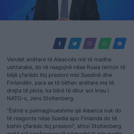
Vendet anëtare të Aleancës më të madhe
ushtarake, do të reagojnë nëse Rusia tenton të
bëjë çfarëdo lloj presioni mbi Suedinë dhe
Finlandën, para se të bëhen anëtare me të
drejta të plota, ka bërë të ditur sot kreu i
NATO-s, Jens Stoltenberg.
“Është e paimagjinueshme që Aleanca nuk do
të reagonte nëse Suedia apo Finlanda do të
kishin çfarëdo lloj presioni”, shtoi Stoltenberg
gjatë një konference të përbashkët për media