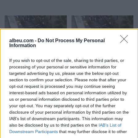
albeu.com -
Do Not Process My Personal
Information
Video/ Shpërthimi në një
Video/ Dy të vrarë dhe 13
If you wish to opt-out of the sale, sharing to third parties, or
minibus në periferi të
të plagosur nga
processing of your personal or sensitive information for
Damaskut lë 2 të vdekur
shpërthimi i një minibusi
targeted advertising by us, please use the below opt-out
dhe 13 të plagosur
pranë Damaskut
section to confirm your selection. Please note that after your
opt-out request is processed you may continue seeing
interest-based ads based on personal information utilized by
us or personal information disclosed to third parties prior to
your opt-out. You may separately opt-out of the further
disclosure of your personal information by third parties on the
IAB’s list of downstream participants. This information may
also be disclosed by us to third parties on the
IAB’s List of
Ceuta përballet me krizë
Profesori i Kembrixhit
Downstream Participants
that may further disclose it to other
të rëndë humanitare, hyrja
largohet nga detyra pas