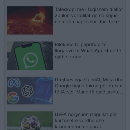
Teleskopi më i fuqishëm diellor
zbulon vorbullat që ndikojnë
në motin hapësinor dhe Tokë
Bllokime të papritura të
llogarive të WhatsApp-it në të
gjithë botën
Drejtues nga OpenAI, Meta dhe
Google bëjnë thirrje për frenim
të IA-së: “Mund të dalë jashtë
kontrollit
UEFA ndryshon rregullat për
kartonët e verdhë dhe
kronometrin në garat