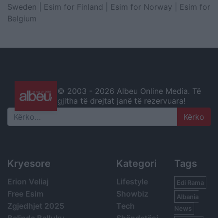
Sweden
|
Esim for Finland
|
Esim for Norway
|
Esim for
Belgium
© 2003 -
2026 Albeu Online Media. Të
gjitha të drejtat janë të rezervuara!
Search
Kryesore
Kategori
Tags
Erion Veliaj
Lifestyle
Edi Rama
Free Esim
Showbiz
Albania
Zgjedhjet 2025
Tech
News