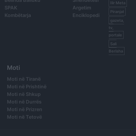
Belinda Balluku
Shëndetësi
Ilir Meta
SPAK
Argetim
Piranjat
Kombëtarja
Enciklopedi
gazeta,
tv,
portale
Sali
Berisha
Moti
Moti në Tiranë
Moti në Prishtinë
Moti në Shkup
Moti në Durrës
Moti në Prizren
Moti në Tetovë