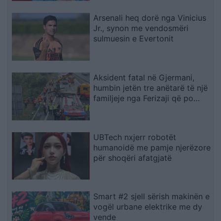
Arsenali heq dorë nga Vinicius
Jr., synon me vendosmëri
sulmuesin e Evertonit
Aksident fatal në Gjermani,
humbin jetën tre anëtarë të një
familjeje nga Ferizaji që po
ktheheshin nga Kosova
UBTech nxjerr robotët
humanoidë me pamje njerëzore
për shoqëri afatgjatë
Smart #2 sjell sërish makinën e
vogël urbane elektrike me dy
vende