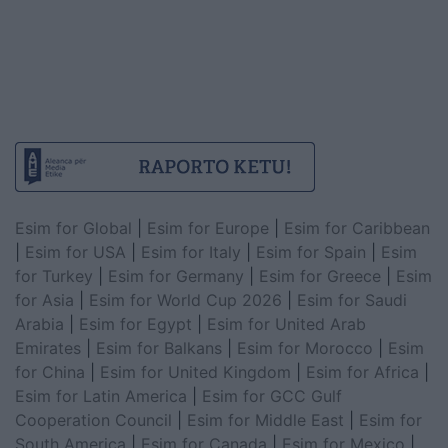
Esim for Global
|
Esim for Europe
|
Esim for Caribbean
|
Esim for USA
|
Esim for Italy
|
Esim for Spain
|
Esim
for Turkey
|
Esim for Germany
|
Esim for Greece
|
Esim
for Asia
|
Esim for World Cup 2026
|
Esim for Saudi
Arabia
|
Esim for Egypt
|
Esim for United Arab
Emirates
|
Esim for Balkans
|
Esim for Morocco
|
Esim
for China
|
Esim for United Kingdom
|
Esim for Africa
|
Esim for Latin America
|
Esim for GCC Gulf
Cooperation Council
|
Esim for Middle East
|
Esim for
South America
|
Esim for Canada
|
Esim for Mexico
|