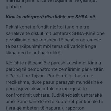
marrëzia janë forca të fuqishme në çështjet
globale.
Kina ka ndërprerë disa lidhje me SHBA-në.
Pekini kohët e fundit njoftoi fundin e tre
kanaleve të diskutimit ushtarak SHBA-Kinë dhe
pezullimin e përkohshëm të pesë programeve
të bashkëpunimit mbi tema që variojnë nga
klima deri te antinarkotikët.
Kjo ishte një pasojë e parashikueshme: Kina u
përpoq të demonstronte zemërimin për vizitën
e Pelosit në Tajvan. Por është gjithashtu e
rrezikshme, duke pasur parasysh mundësinë e
përplasjeve aksidentale në mungesë të
konfrontimit ushtara. (Udhëheqësit ushtarakë
amerikanë kanë lënë të kuptohet për kanale të
tjera që mbeten të hapura.), raporton