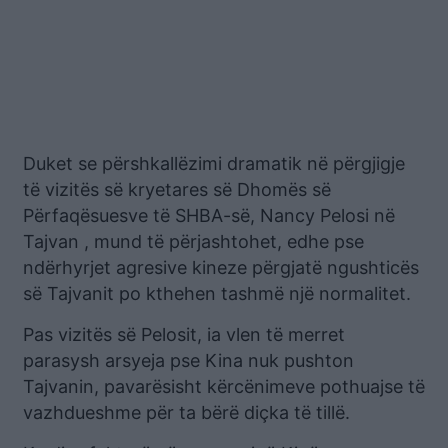
Duket se përshkallëzimi dramatik në përgjigje
të vizitës së kryetares së Dhomës së
Përfaqësuesve të SHBA-së, Nancy Pelosi në
Tajvan , mund të përjashtohet, edhe pse
ndërhyrjet agresive kineze përgjatë ngushticës
së Tajvanit po kthehen tashmë një normalitet.
Pas vizitës së Pelosit, ia vlen të merret
parasysh arsyeja pse Kina nuk pushton
Tajvanin, pavarësisht kërcënimeve pothuajse të
vazhdueshme për ta bërë diçka të tillë.