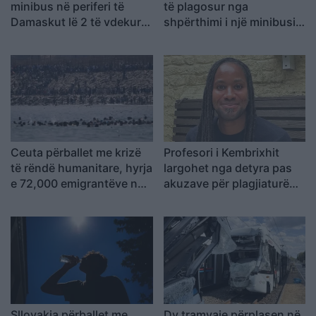
minibus në periferi të
të plagosur nga
Damaskut lë 2 të vdekur
shpërthimi i një minibusi
dhe 13 të plagosur
pranë Damaskut
Ceuta përballet me krizë
Profesori i Kembrixhit
të rëndë humanitare, hyrja
largohet nga detyra pas
e 72,000 emigrantëve në
akuzave për plagjiaturë
dy ditë ndez përplasjet
dhe pasaktësi akademike
politike në Spanjë
Sllovakia përballet me
Dy tramvaje përplasen në