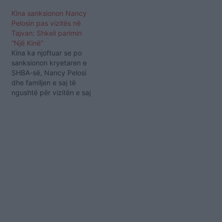
Kina sanksionon Nancy
Pelosin pas vizitës në
Tajvan: Shkeli parimin
“Një Kinë”
Kina ka njoftuar se po
sanksionon kryetaren e
SHBA-së, Nancy Pelosi
dhe familjen e saj të
ngushtë për vizitën e saj
në Tajvan. Ministri i
Jashtëm Wang Yi tha se
Pelosi kishte "ndërhyrë
seriozisht në punët e
brendshme të Kinës,
kishte dëmtuar seriozisht
sovranitetin dhe
integritetin territorial të
Kinës, shkeli…