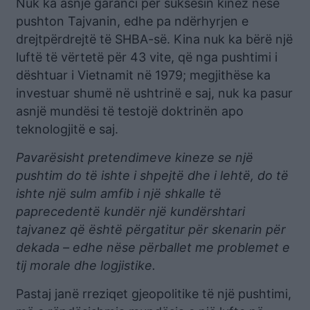
Nuk ka asnjë garanci për suksesin kinez nëse
pushton Tajvanin, edhe pa ndërhyrjen e
drejtpërdrejtë të SHBA-së. Kina nuk ka bërë një
luftë të vërtetë për 43 vite, që nga pushtimi i
dështuar i Vietnamit në 1979; megjithëse ka
investuar shumë në ushtrinë e saj, nuk ka pasur
asnjë mundësi të testojë doktrinën apo
teknologjitë e saj.
Pavarësisht pretendimeve kineze se një
pushtim do të ishte i shpejtë dhe i lehtë, do të
ishte një sulm amfib i një shkalle të
paprecedentë kundër një kundërshtari
tajvanez që është përgatitur për skenarin për
dekada – edhe nëse përballet me problemet e
tij morale dhe logjistike.
Pastaj janë rreziqet gjeopolitike të një pushtimi,