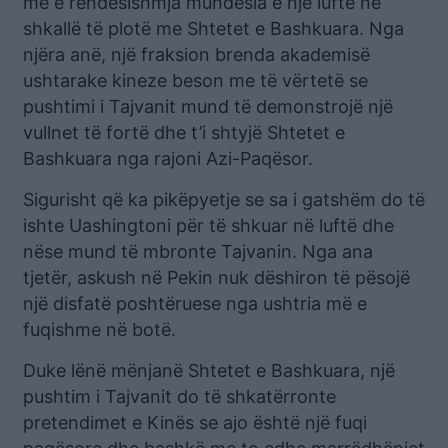
më e rëndësishmja mundësia e një lufte në
shkallë të plotë me Shtetet e Bashkuara. Nga
njëra anë, një fraksion brenda akademisë
ushtarake kineze beson me të vërtetë se
pushtimi i Tajvanit mund të demonstrojë një
vullnet të fortë dhe t’i shtyjë Shtetet e
Bashkuara nga rajoni Azi-Paqësor.
Sigurisht që ka pikëpyetje se sa i gatshëm do të
ishte Uashingtoni për të shkuar në luftë dhe
nëse mund të mbronte Tajvanin. Nga ana
tjetër, askush në Pekin nuk dëshiron të pësojë
një disfatë poshtëruese nga ushtria më e
fuqishme në botë.
Duke lënë mënjanë Shtetet e Bashkuara, një
pushtim i Tajvanit do të shkatërronte
pretendimet e Kinës se ajo është një fuqi