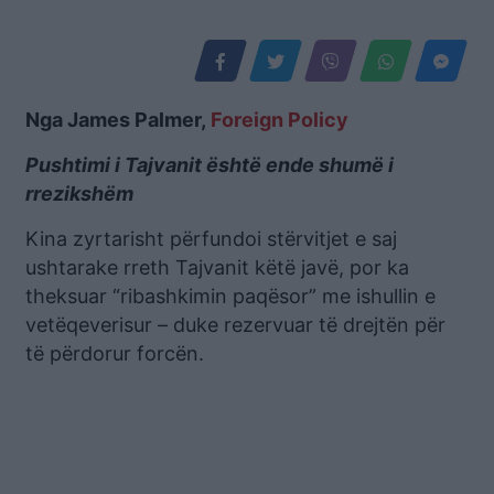
Nga James Palmer,
Foreign Policy
Pushtimi i Tajvanit është ende shumë i
rrezikshëm
Kina zyrtarisht përfundoi stërvitjet e saj
ushtarake rreth Tajvanit këtë javë, por ka
theksuar “ribashkimin paqësor” me ishullin e
vetëqeverisur – duke rezervuar të drejtën për
të përdorur forcën.