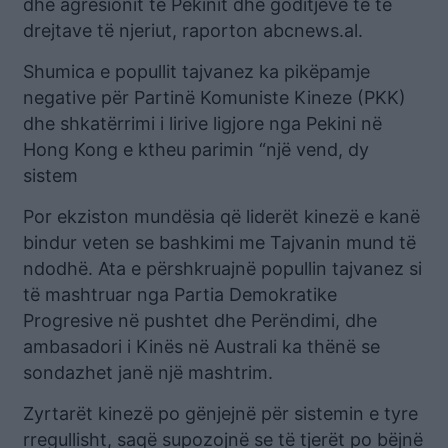
dhe agresionit të Pekinit dhe goditjeve të të
drejtave të njeriut, raporton abcnews.al.
Shumica e popullit tajvanez ka pikëpamje
negative për Partinë Komuniste Kineze (PKK)
dhe shkatërrimi i lirive ligjore nga Pekini në
Hong Kong e ktheu parimin “një vend, dy
sistem
Por ekziston mundësia që liderët kinezë e kanë
bindur veten se bashkimi me Tajvanin mund të
ndodhë. Ata e përshkruajnë popullin tajvanez si
të mashtruar nga Partia Demokratike
Progresive në pushtet dhe Perëndimi, dhe
ambasadori i Kinës në Australi ka thënë se
sondazhet janë një mashtrim.
Zyrtarët kinezë po gënjejnë për sistemin e tyre
rregullisht, saqë supozojnë se të tjerët po bëjnë