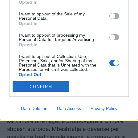
Opted In
Bashkuara.
I want to opt-out of the Sale of my
Teknika dhe Biznesi
Personal Data.
Opted In
Qeveria kineze ka pezulluar llogaritë e mediave
I want to opt-out of processing my
sociale të DXY, një nga burimet e pakta të
Personal Data for Targeted Advertising.
besueshme për informacionin shëndetësor në
Opted In
Kinë. Kompania me sa duket përballet me
I want to opt-out of Collection, Use,
veprimet e qeverisë për të vënë në pikëpyetje
Retention, Sale, and/or Sharing of my
Personal Data that Is Unrelated with the
promovimin e mjekësisë tradicionale kineze
Purposes for which it was collected.
Opted Out
nga Pekini – një pseudoshkencë e rrezikshme
siç praktikohet në kontinent – për të luftuar
CONFIRM
COVID-19.
Ekspertët e industrisë janë akuzuar për
Data Deletion
Data Access
Privacy Policy
plagjiaturë ose për falsifikim të dokumenteve
kërkimore dhe ilaçet e promovuara si bimore
shpesh steroide. Mbështetja e qeverisë për
mjekësinë tradicionale kineze, e promovuar si