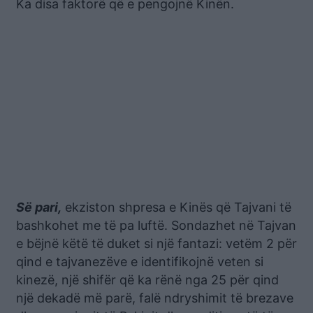
Ka disa faktorë që e pengojnë Kinën.
Së pari,
ekziston shpresa e Kinës që Tajvani të
bashkohet me të pa luftë. Sondazhet në Tajvan
e bëjnë këtë të duket si një fantazi: vetëm 2 për
qind e tajvanezëve e identifikojnë veten si
kinezë, një shifër që ka rënë nga 25 për qind
një dekadë më parë, falë ndryshimit të brezave