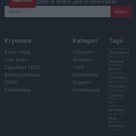
gjitha të drejtat janë të rezervuara!
Search
Kryesore
Kategori
Tags
Erion Veliaj
Lifestyle
Edi Rama
Free Esim
Showbiz
Albania
Zgjedhjet 2025
Tech
News
Belinda Balluku
Shëndetësi
Ilir Meta
SPAK
Argetim
Piranjat
Kombëtarja
Enciklopedi
gazeta,
tv,
portale
Sali
Berisha