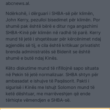
abcnews.al.
Ndërkohë, i dërguari i SHBA-së për klimën,
John Kerry, pezulloi bisedimet për klimën. Por
shumë pak është bërë e ditur nga angazhimi
SHBA-Kinë për klimën në radhë të parë. Kerry
mund të jetë i shqetësuar për kërcënimet ndaj
agjendës së tij, e cila është kritikuar privatisht
brenda administratës së Bidenit se është
shumë e butë ndaj Kinës.
Këto diskutime mund të rifillojnë sapo situata
në Pekin të jetë normalizuar. SHBA shtyn për
ambasadat e ishujve të Paqësorit. Pakti i
sigurisë i Kinës me Ishujt Solomon mund të
ketë dështuar, me marrëveshjen që ende
tërhiqte vëmendjen e SHBA-së.