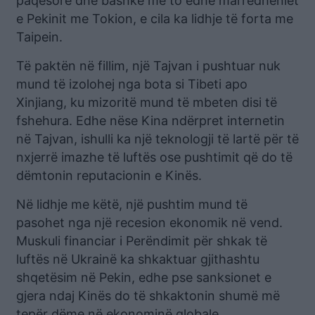
paqësore dhe bashkë me to edhe marrëdhëniet
e Pekinit me Tokion, e cila ka lidhje të forta me
Taipein.
Të paktën në fillim, një Tajvan i pushtuar nuk
mund të izolohej nga bota si Tibeti apo
Xinjiang, ku mizoritë mund të mbeten disi të
fshehura. Edhe nëse Kina ndërpret internetin
në Tajvan, ishulli ka një teknologji të lartë për të
nxjerrë imazhe të luftës ose pushtimit që do të
dëmtonin reputacionin e Kinës.
Në lidhje me këtë, një pushtim mund të
pasohet nga një recesion ekonomik në vend.
Muskuli financiar i Perëndimit për shkak të
luftës në Ukrainë ka shkaktuar gjithashtu
shqetësim në Pekin, edhe pse sanksionet e
gjera ndaj Kinës do të shkaktonin shumë më
tepër dëme në ekonominë globale.