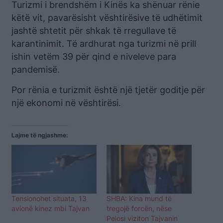
Turizmi i brendshëm i Kinës ka shënuar rënie
këtë vit, pavarësisht vështirësive të udhëtimit
jashtë shtetit për shkak të rregullave të
karantinimit. Të ardhurat nga turizmi në prill
ishin vetëm 39 për qind e niveleve para
pandemisë.
Por rënia e turizmit është një tjetër goditje për
një ekonomi në vështirësi.
Lajme të ngjashme:
Tensionohet situata, 13
SHBA: Kina mund të
avionë kinez mbi Tajvan
tregojë forcën, nëse
Pelosi viziton Tajvanin