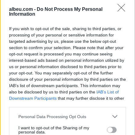
Shenja e fundit: Akti i Ambasadave të Ishujve të
Paqësorit, i prezantuar me mbështetje
albeu.com -
Do Not Process My Personal
Information
dypartiake si në Dhomën e Përfaqësuesve
ashtu edhe në Senat dhe ka të ngjarë të
If you wish to opt-out of the sale, sharing to third parties, or
miratohet më vonë këtë vit. Projektligji do të
processing of your personal or sensitive information for
hapë ambasadat e SHBA-së në tre vende
targeted advertising by us, please use the below opt-out
ishullore-Vanuatu, Kiribati dhe Tonga.
section to confirm your selection. Please note that after your
opt-out request is processed you may continue seeing
Duke vazhduar trendin, presidenti i SHBA-së
interest-based ads based on personal information utilized by
us or personal information disclosed to third parties prior to
Joe Biden planifikon të mbajë një samit të
your opt-out. You may separately opt-out of the further
liderëve të ishujve të Paqësorit në Shtëpinë e
disclosure of your personal information by third parties on the
Bardhë në shtator. Këto lëvizje janë të
IAB’s list of downstream participants. This information may
arsyeshme, por ato pasqyrojnë gjithashtu se sa
also be disclosed by us to third parties on the
IAB’s List of
të pafinancuara janë përpjekjet diplomatike të
Downstream Participants
that may further disclose it to other
third parties.
Uashingtonit në raport me praninë e tij
ushtarake globale. Marrëdhëniet me vendet më
Personal Data Processing Opt Outs
të vogla mbeten një zonë ku Kina ka një
I want to opt-out of the Sharing of my
avantazh të dukshëm ndaj Shteteve të
personal data.