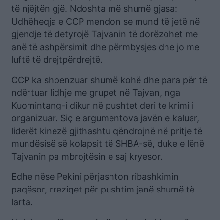
të njëjtën gjë. Ndoshta më shumë gjasa:
Udhëheqja e CCP mendon se mund të jetë në
gjendje të detyrojë Tajvanin të dorëzohet me
anë të ashpërsimit dhe përmbysjes dhe jo me
luftë të drejtpërdrejtë.
CCP ka shpenzuar shumë kohë dhe para për të
ndërtuar lidhje me grupet në Tajvan, nga
Kuomintang-i dikur në pushtet deri te krimi i
organizuar. Siç e argumentova javën e kaluar,
liderët kinezë gjithashtu qëndrojnë në pritje të
mundësisë së kolapsit të SHBA-së, duke e lënë
Tajvanin pa mbrojtësin e saj kryesor.
Edhe nëse Pekini përjashton ribashkimin
paqësor, rreziqet për pushtim janë shumë të
larta.