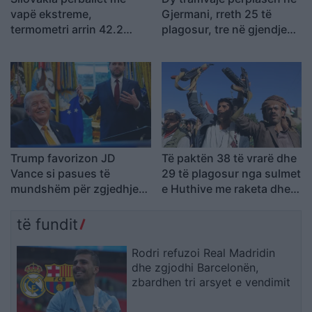
vapë ekstreme,
Gjermani, rreth 25 të
termometri arrin 42.2
plagosur, tre në gjendje
gradë Celsius
kritike
Trump favorizon JD
Të paktën 38 të vrarë dhe
Vance si pasues të
29 të plagosur nga sulmet
mundshëm për zgjedhjet
e Huthive me raketa dhe
presidenciale të vitit
dronë kundër ushtrisë së
2028, sipas “The
Jemenit
të fundit
Washington Post
Rodri refuzoi Real Madridin
dhe zgjodhi Barcelonën,
zbardhen tri arsyet e vendimit