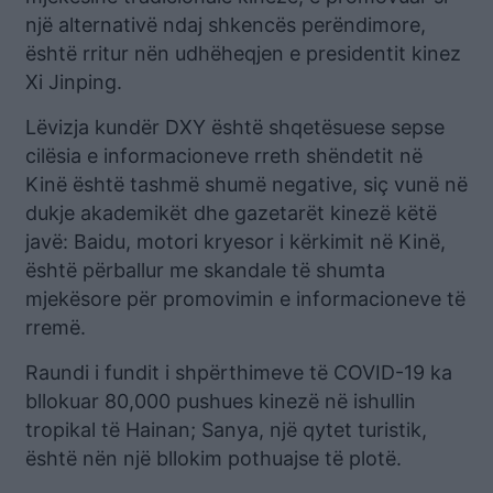
një alternativë ndaj shkencës perëndimore,
është rritur nën udhëheqjen e presidentit kinez
Xi Jinping.
Lëvizja kundër DXY është shqetësuese sepse
cilësia e informacioneve rreth shëndetit në
Kinë është tashmë shumë negative, siç vunë në
dukje akademikët dhe gazetarët kinezë këtë
javë: Baidu, motori kryesor i kërkimit në Kinë,
është përballur me skandale të shumta
mjekësore për promovimin e informacioneve të
rremë.
Raundi i fundit i shpërthimeve të COVID-19 ka
bllokuar 80,000 pushues kinezë në ishullin
tropikal të Hainan; Sanya, një qytet turistik,
është nën një bllokim pothuajse të plotë.