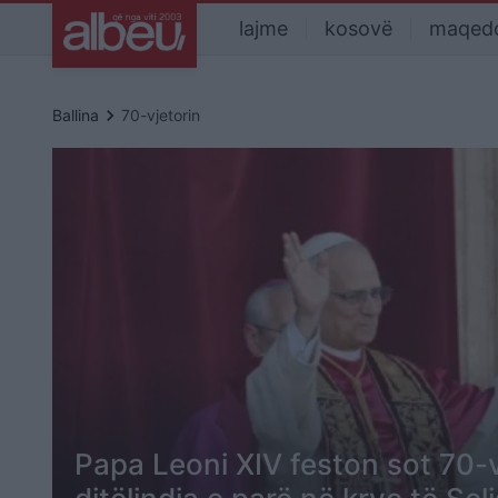
lajme
kosovë
maqed
keyboard_arrow_right
Ballina
70-vjetorin
Papa Leoni XIV feston sot 70-v