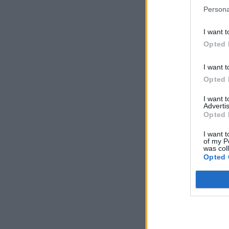
Persona
I want t
Opted 
I want t
Opted 
I want 
Advertis
Opted 
I want t
of my P
was col
Opted 