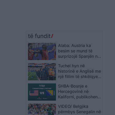
të fundit
Alaba: Austria ka
besim se mund të
surprizojë Spanjën në
Kupën e Botës
Tuchel hyn në
historinë e Anglisë me
një fillim të shkëlqyer
si përzgjedhës
SHBA-Bosnje e
Hercegovinë në
Kaliforni, publikohen
formacionet zyrtare
VIDEO/ Belgjika
përmbys Senegalin në