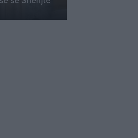
isë së Shenjtë