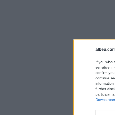
albeu.com
If you wish 
sensitive in
confirm you
continue se
information 
further disc
participants
Downstream 