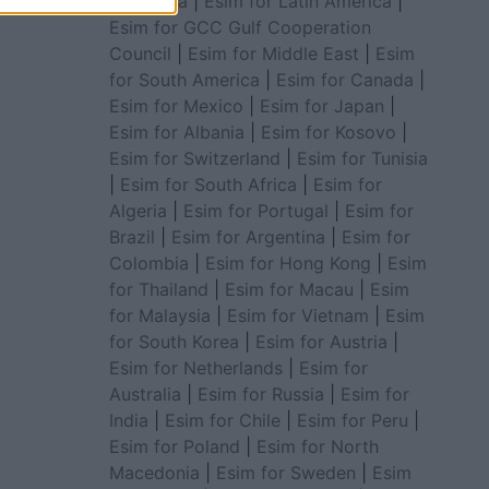
for Africa
|
Esim for Latin America
|
Esim for GCC Gulf Cooperation
Council
|
Esim for Middle East
|
Esim
for South America
|
Esim for Canada
|
Esim for Mexico
|
Esim for Japan
|
Esim for Albania
|
Esim for Kosovo
|
Esim for Switzerland
|
Esim for Tunisia
|
Esim for South Africa
|
Esim for
Algeria
|
Esim for Portugal
|
Esim for
Brazil
|
Esim for Argentina
|
Esim for
Colombia
|
Esim for Hong Kong
|
Esim
for Thailand
|
Esim for Macau
|
Esim
for Malaysia
|
Esim for Vietnam
|
Esim
for South Korea
|
Esim for Austria
|
Esim for Netherlands
|
Esim for
Australia
|
Esim for Russia
|
Esim for
India
|
Esim for Chile
|
Esim for Peru
|
Esim for Poland
|
Esim for North
Macedonia
|
Esim for Sweden
|
Esim