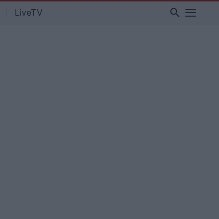
search
LiveTV