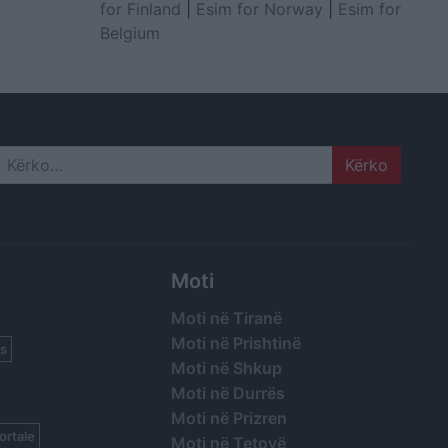
for Finland
|
Esim for Norway
|
Esim for
Belgium
Search
Moti
Moti në Tiranë
Moti në Prishtinë
s
Moti në Shkup
Moti në Durrës
Moti në Prizren
ortale
Moti në Tetovë