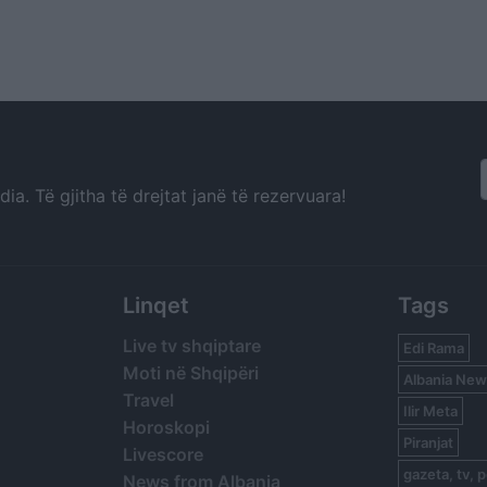
a. Të gjitha të drejtat janë të rezervuara!
Linqet
Tags
Live tv shqiptare
Edi Rama
Moti në Shqipëri
Albania New
Travel
Ilir Meta
Horoskopi
Piranjat
Livescore
gazeta, tv, p
News from Albania