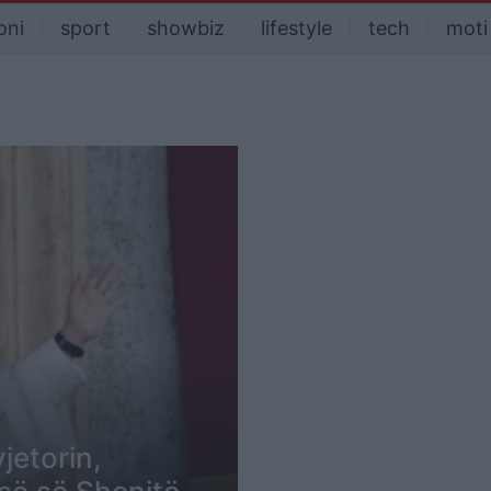
oni
sport
showbiz
lifestyle
tech
moti
jetorin,