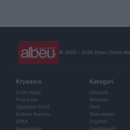
© 2003 -
2026 Albeu Online Medi
Kryesore
Kategori
Erion Veliaj
Lifestyle
Free Esim
Showbiz
Zgjedhjet 2025
Tech
Belinda Balluku
Shëndetësi
SPAK
Argetim
Kombëtarja
Enciklopedi