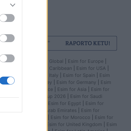
Esim for Global
|
Esim for Europe
|
Esim for Caribbean
|
Esim for USA
|
Esim for Italy
|
Esim for Spain
|
Esim
for Turkey
|
Esim for Germany
|
Esim
for Greece
|
Esim for Asia
|
Esim for
World Cup 2026
|
Esim for Saudi
Arabia
|
Esim for Egypt
|
Esim for
United Arab Emirates
|
Esim for
Balkans
|
Esim for Morocco
|
Esim for
China
|
Esim for United Kingdom
|
Esim