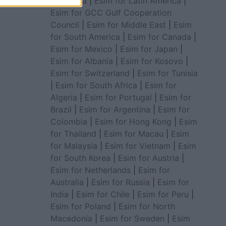
for Africa
|
Esim for Latin America
|
Esim for GCC Gulf Cooperation
Council
|
Esim for Middle East
|
Esim
for South America
|
Esim for Canada
|
Esim for Mexico
|
Esim for Japan
|
Esim for Albania
|
Esim for Kosovo
|
Esim for Switzerland
|
Esim for Tunisia
|
Esim for South Africa
|
Esim for
Algeria
|
Esim for Portugal
|
Esim for
Brazil
|
Esim for Argentina
|
Esim for
Colombia
|
Esim for Hong Kong
|
Esim
for Thailand
|
Esim for Macau
|
Esim
for Malaysia
|
Esim for Vietnam
|
Esim
for South Korea
|
Esim for Austria
|
Esim for Netherlands
|
Esim for
Australia
|
Esim for Russia
|
Esim for
India
|
Esim for Chile
|
Esim for Peru
|
Esim for Poland
|
Esim for North
Macedonia
|
Esim for Sweden
|
Esim