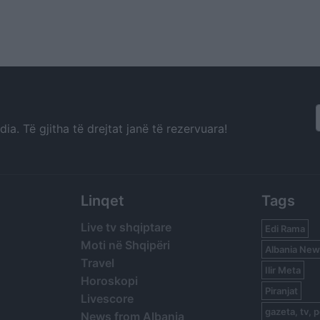
a. Të gjitha të drejtat janë të rezervuara!
Linqet
Tags
Live tv shqiptare
Edi Rama
Moti në Shqipëri
Albania New
Travel
Ilir Meta
Horoskopi
Piranjat
Livescore
gazeta, tv, p
News from Albania