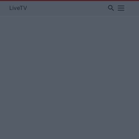
search
LiveTV