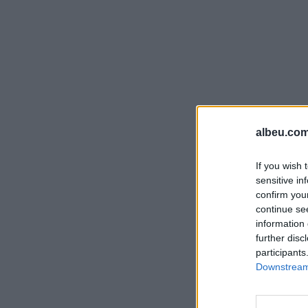
albeu.com
If you wish 
sensitive in
confirm you
continue se
information 
further disc
participants
Downstream 