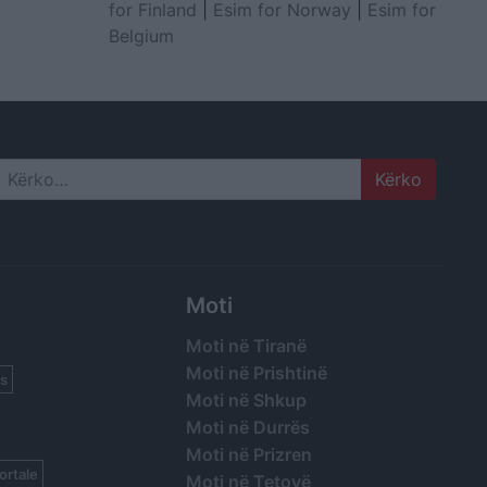
for Finland
|
Esim for Norway
|
Esim for
Belgium
Search
Moti
Moti në Tiranë
Moti në Prishtinë
s
Moti në Shkup
Moti në Durrës
Moti në Prizren
ortale
Moti në Tetovë