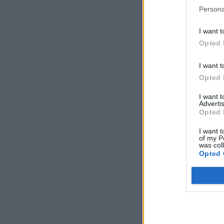
Persona
I want t
Opted 
I want t
Opted 
I want 
Advertis
Opted 
I want t
of my P
was col
Opted 