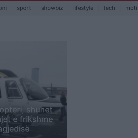
oni
sport
showbiz
lifestyle
tech
moti
opteri, shuhet
jet e frikshme
agjedisë