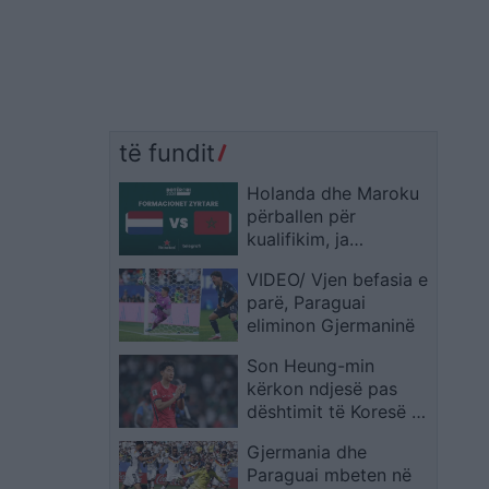
të fundit
Holanda dhe Maroku
përballen për
kualifikim, ja
formacionet zyrtare
VIDEO/ Vjen befasia e
parë, Paraguai
eliminon Gjermaninë
Son Heung-min
kërkon ndjesë pas
dështimit të Koresë së
Jugut: E pamundur të
Gjermania dhe
shpreh dhimbjen që
Paraguai mbeten në
ndiejmë