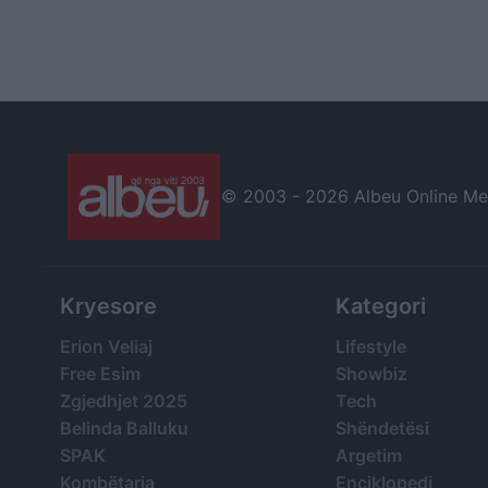
© 2003 -
2026 Albeu Online Medi
Kryesore
Kategori
Erion Veliaj
Lifestyle
Free Esim
Showbiz
Zgjedhjet 2025
Tech
Belinda Balluku
Shëndetësi
SPAK
Argetim
Kombëtarja
Enciklopedi