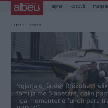
lajme
kosovë
maqed
keyboard_arrow_right
Ballina
5 anëtarë
Ngjarja e rëndë/ Rrëzohet helik
familja me 5 anëtarë, dalin pam
nga momentet e fundit para tr