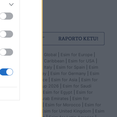
Esim for Global
|
Esim for Europe
|
Esim for Caribbean
|
Esim for USA
|
Esim for Italy
|
Esim for Spain
|
Esim
for Turkey
|
Esim for Germany
|
Esim
for Greece
|
Esim for Asia
|
Esim for
World Cup 2026
|
Esim for Saudi
Arabia
|
Esim for Egypt
|
Esim for
United Arab Emirates
|
Esim for
Balkans
|
Esim for Morocco
|
Esim for
China
|
Esim for United Kingdom
|
Esim