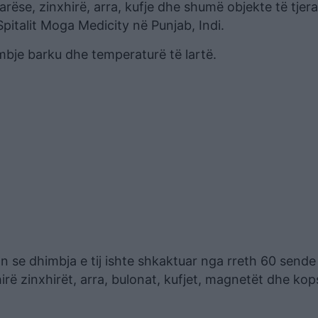
varëse, zinxhirë, arra, kufje dhe shumë objekte të tjer
Spitalit Moga Medicity në Punjab, Indi.
mbje barku dhe temperaturë të lartë.
n se dhimbja e tij ishte shkaktuar nga rreth 60 sende
rë zinxhirët, arra, bulonat, kufjet, magnetët dhe kop