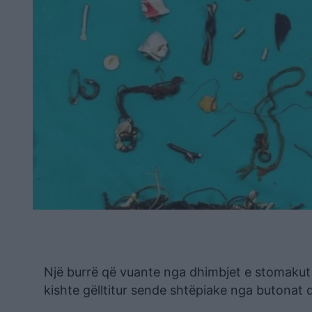
Një burrë që vuante nga dhimbjet e stomakut p
kishte gëlltitur sende shtëpiake nga butonat de