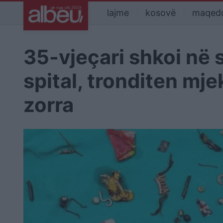
lajme
kosovë
maqed
35-vjeçari shkoi në 
spital, tronditen mj
zorra