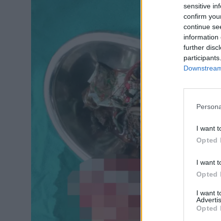
sensitive in
confirm you
continue se
information 
further disc
participants
Downstream 
Persona
I want t
Opted 
I want t
Opted 
I want 
Advertis
Opted 