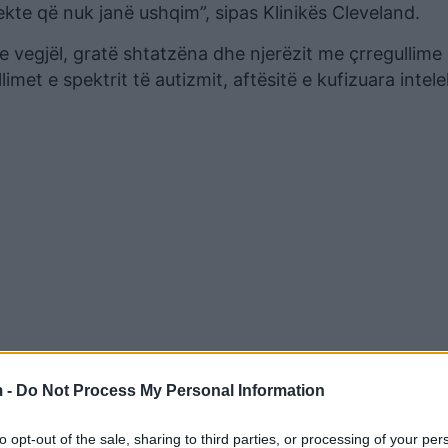
ekte që nuk janë ushqim”, sipas Klinikës Cleveland.
vegjël, gratë shtatzëna dhe njerëzit me çrregullime
imet e spektrit të autizmit, aftësitë e kufizuara intel
 -
Do Not Process My Personal Information
in në dijeni të problemit.
to opt-out of the sale, sharing to third parties, or processing of your per