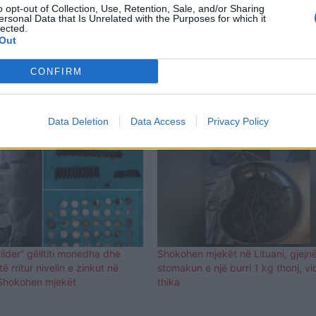
o opt-out of Collection, Use, Retention, Sale, and/or Sharing
ersonal Data that Is Unrelated with the Purposes for which it
 lëndime të rënda në stomak”, tha mjeku që e operoi.
lected.
Out
për të hequr objektet. Sipas mjekëve, 35-vjeçari mbet
beu.com
CONFIRM
Data Deletion
Data Access
Privacy Policy
lder” gëlltiti monedha dhe
Shokohen mjekët në Lituani, gjejn
ë rritur nivelin e zinkut në
stomakun e një burri 1 kg thonj, v
? Shokohen mjekët
thika