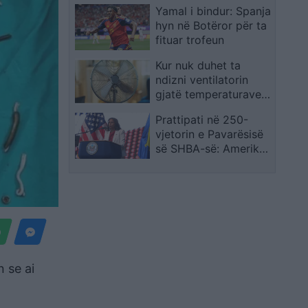
Yamal i bindur: Spanja
Gimbo Kemi filluar të
hyn në Botëror për ta
bashkëjetojmë
fituar trofeun
Kur nuk duhet ta
ndizni ventilatorin
gjatë temperaturave
të larta?
Prattipati në 250-
vjetorin e Pavarësisë
së SHBA-së: Amerika
mbështet Kosovën
 se ai