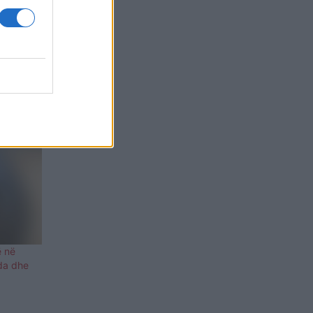
et i
ë në
ida dhe