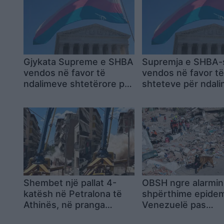
Gjykata Supreme e SHBA
Supremja e SHBA-
vendos në favor të
vendos në favor t
ndalimeve shtetërore për
shteteve për ndali
pjesëmarrjen e grave
grave transgjinore
transgjinore në sportet e
sportet e vajzave 
vajzave dhe grave
grave
Shembet një pallat 4-
OBSH ngre alarmin
katësh në Petralona të
shpërthime epidem
Athinës, në pranga
Venezuelë pas
pronari dhe kontraktorët
tërmeteve, mes sp