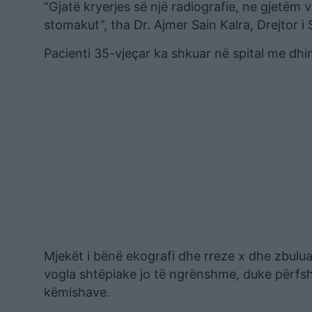
“Gjatë kryerjes së një radiografie, ne gjetëm 
stomakut”, tha Dr. Ajmer Sain Kalra, Drejtor i 
Pacienti 35-vjeçar ka shkuar në spital me dhi
Mjekët i bënë ekografi dhe rreze x dhe zbulua
vogla shtëpiake jo të ngrënshme, duke përfshi
këmishave.