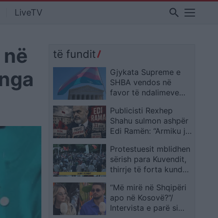
search
LiveTV
 në
të fundit
 nga
Gjykata Supreme e
SHBA vendos në
favor të ndalimeve
shtetërore për
Publicisti Rexhep
pjesëmarrjen e grave
Shahu sulmon ashpër
transgjinore në
Edi Ramën: “Armiku je
sportet e vajzave dhe
ti”
grave
Protestuesit mblidhen
sërish para Kuvendit,
thirrje të forta kundër
qeverisë dhe policisë
“Më mirë në Shqipëri
apo në Kosovë?”/
Intervista e parë si
çift, flasin Selin dhe