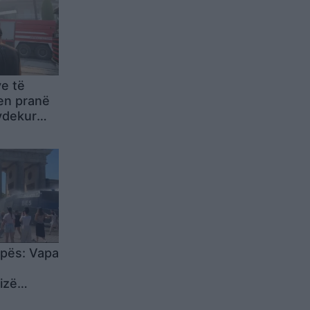
ve të
en pranë
 vdekur
sur
pës: Vapa
izë
o situatë