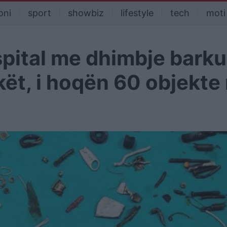
oni
sport
showbiz
lifestyle
tech
moti
spital me dhimbje barku
ekët, i hoqën 60 objekte