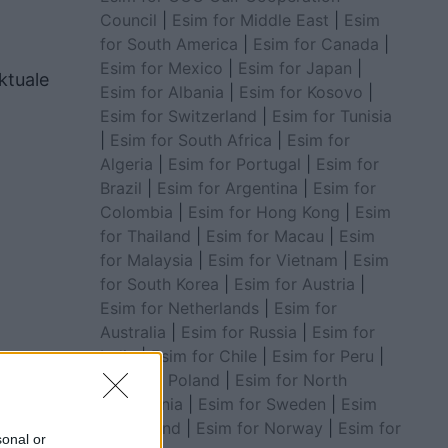
Council
|
Esim for Middle East
|
Esim
for South America
|
Esim for Canada
|
Esim for Mexico
|
Esim for Japan
|
ektuale
Esim for Albania
|
Esim for Kosovo
|
Esim for Switzerland
|
Esim for Tunisia
|
Esim for South Africa
|
Esim for
Algeria
|
Esim for Portugal
|
Esim for
Brazil
|
Esim for Argentina
|
Esim for
Colombia
|
Esim for Hong Kong
|
Esim
for Thailand
|
Esim for Macau
|
Esim
for Malaysia
|
Esim for Vietnam
|
Esim
for South Korea
|
Esim for Austria
|
Esim for Netherlands
|
Esim for
Australia
|
Esim for Russia
|
Esim for
India
|
Esim for Chile
|
Esim for Peru
|
Esim for Poland
|
Esim for North
Macedonia
|
Esim for Sweden
|
Esim
for Finland
|
Esim for Norway
|
Esim for
sonal or