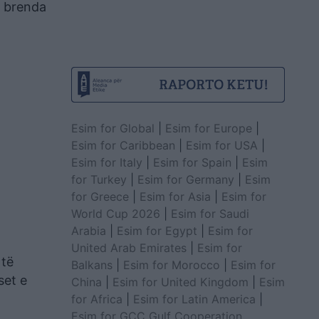
a brenda
Esim for Global
|
Esim for Europe
|
Esim for Caribbean
|
Esim for USA
|
Esim for Italy
|
Esim for Spain
|
Esim
for Turkey
|
Esim for Germany
|
Esim
for Greece
|
Esim for Asia
|
Esim for
World Cup 2026
|
Esim for Saudi
Arabia
|
Esim for Egypt
|
Esim for
United Arab Emirates
|
Esim for
 të
Balkans
|
Esim for Morocco
|
Esim for
set e
China
|
Esim for United Kingdom
|
Esim
for Africa
|
Esim for Latin America
|
Esim for GCC Gulf Cooperation