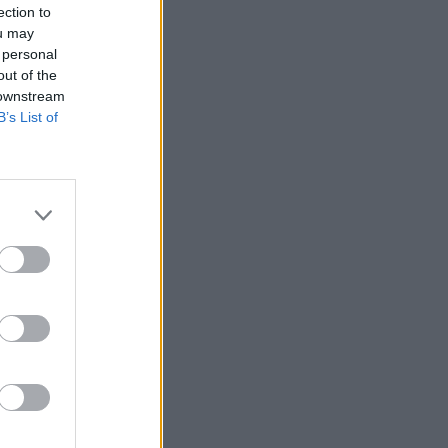
Belgium
ection to
ou may
 personal
out of the
 downstream
B’s List of