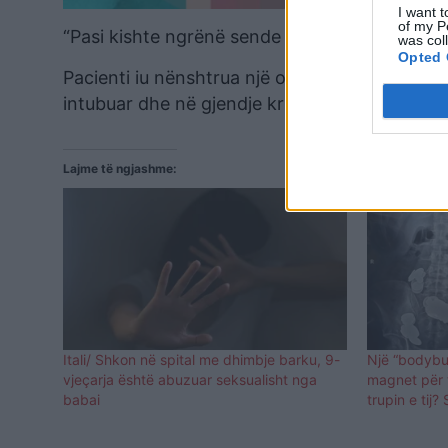
I want t
of my P
“Pasi kishte ngrënë sende të mprehta, kishte
was col
Opted 
Pacienti iu nënshtrua një operacioni treorësh 
intubuar dhe në gjendje kritike për jetën./Al
Lajme të ngjashme:
Itali/ Shkon në spital me dhimbje barku, 9-
Një “bodybui
vjeçarja është abuzuar seksualisht nga
magnet për t
babai
trupin e tij