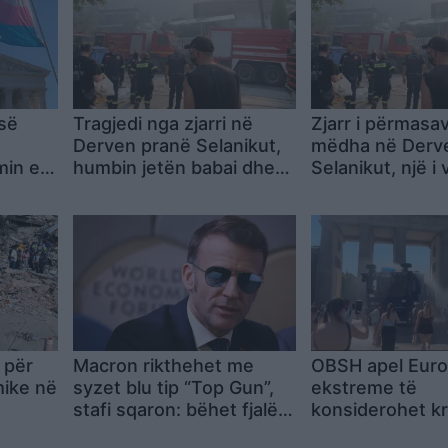
së
Tragjedi nga zjarri në
Zjarr i përmasa
ë
Derven pranë Selanikut,
mëdha në Derv
min e
humbin jetën babai dhe
Selanikut, një i
 në
djali, plagoset
dhe një e plago
dhe
bashkëshortja
 për
Macron rikthehet me
OBSH apel Euro
ike në
syzet blu tip “Top Gun”,
ekstreme të
stafi sqaron: bëhet fjalë
konsiderohet kr
italeve
për të njëjtin shqetësim
shëndetësore, j