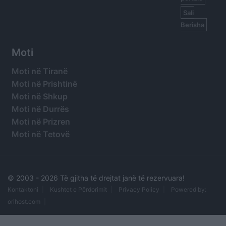
Sali
Berisha
Moti
Moti në Tiranë
Moti në Prishtinë
Moti në Shkup
Moti në Durrës
Moti në Prizren
Moti në Tetovë
© 2003 -
2026 Të gjitha të drejtat janë të rezervuara!
Kontaktoni
Kushtet e Përdorimit
Privacy Policy
Powered by:
orihost.com