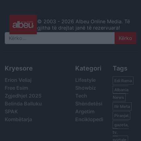
© 2003 -
2026 Albeu Online Media. Të
gjitha të drejtat janë të rezervuara!
Search
Kryesore
Kategori
Tags
Erion Veliaj
Lifestyle
Edi Rama
Free Esim
Showbiz
Albania
Zgjedhjet 2025
Tech
News
Belinda Balluku
Shëndetësi
Ilir Meta
SPAK
Argetim
Piranjat
Kombëtarja
Enciklopedi
gazeta,
tv,
portale