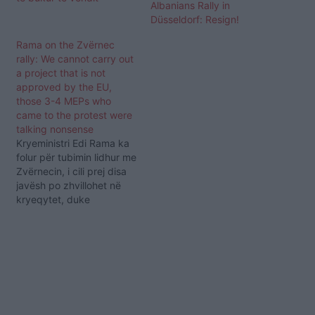
Albanians Rally in
Düsseldorf: Resign!
Rama on the Zvërnec
rally: We cannot carry out
a project that is not
approved by the EU,
those 3-4 MEPs who
came to the protest were
talking nonsense
Kryeministri Edi Rama ka
folur për tubimin lidhur me
Zvërnecin, i cili prej disa
javësh po zhvillohet në
kryeqytet, duke
komentuar edhe praninë
e eurodeputetëve në
Tiranë. Sipas Ramës, një
projekt që nuk merr
miratimin e Bashkimit
Europian nuk mund të
realizohet, dhe në të
kundërt, siç u shpreh ai,