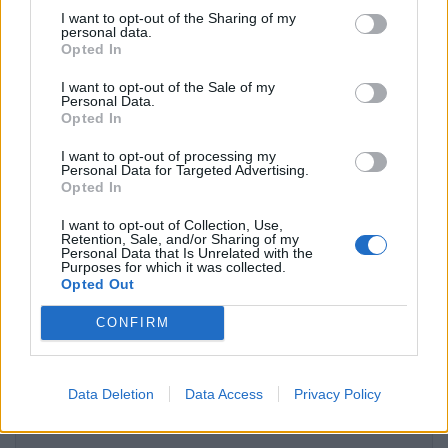
I want to opt-out of the Sharing of my
personal data.
Opted In
I want to opt-out of the Sale of my
Përfundon protesta e 69-
Flakët përfshijnë një
Personal Data.
të kundër kryeministrit,
banesë në Shkodër,
Opted In
thirrje për burgosjen e
zjarrfikësit vënë situatën
I want to opt-out of processing my
Ramës dhe Berishës:
nën kontroll
Personal Data for Targeted Advertising.
“Nesër do të jemi më
Opted In
shumë, nuk ndalemi”
I want to opt-out of Collection, Use,
Retention, Sale, and/or Sharing of my
Personal Data that Is Unrelated with the
Purposes for which it was collected.
Opted Out
Përplasje për emigrantët
Dita e 69-të e protestës,
CONFIRM
në Ceuta, Spanja rikthen
qytetarët marshojnë
kontrollet kufitare ndaj
nëpër Tiranë
udhëtarëve nga Italia
Data Deletion
Data Access
Privacy Policy
të fundit