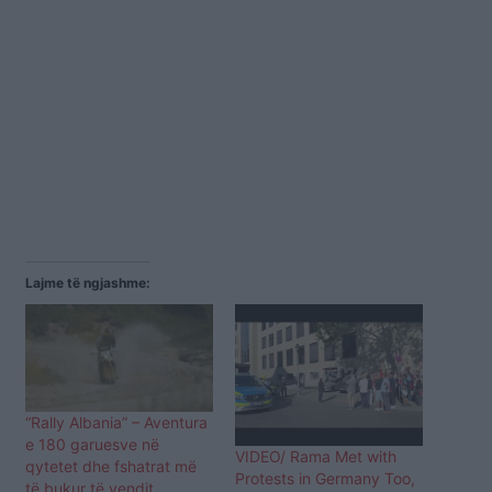
Lajme të ngjashme:
“Rally Albania” – Aventura
e 180 garuesve në
VIDEO/ Rama Met with
qytetet dhe fshatrat më
Protests in Germany Too,
të bukur të vendit