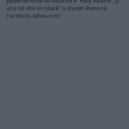
pjesëmarrësve në historinë e “Rally Albania”, ju
uroj një ditë të mbarë”, u shpreh Rama në
Facebook./albeu.com/