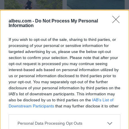
albeu.com -
Do Not Process My Personal
Gramsh, tre zjarre nën
Video/ Kamioni e përplas
Information
kontroll pas ndërhyrjes në
dhe e tërheq zvarrë 12-
terrene të vështira
vjeçarin që po kthehej nga
If you wish to opt-out of the sale, sharing to third parties, or
shkolla, i mituri shpëton
processing of your personal or sensitive information for
mrekullisht
targeted advertising by us, please use the below opt-out
section to confirm your selection. Please note that after your
opt-out request is processed you may continue seeing
interest-based ads based on personal information utilized by
us or personal information disclosed to third parties prior to
your opt-out. You may separately opt-out of the further
disclosure of your personal information by third parties on the
SHBA: Bisedimet Oman-
Dita e tetë e protestës në
IAB’s list of downstream participants. This information may
Iran po avancojnë,
Divjakë, banorët
also be disclosed by us to third parties on the
IAB’s List of
marrëveshja për lundrimin
refuzojnë bashkimin me
Downstream Participants
that may further disclose it to other
në Hormuz pritet së
Lushnjen
third parties.
shpejti
Personal Data Processing Opt Outs