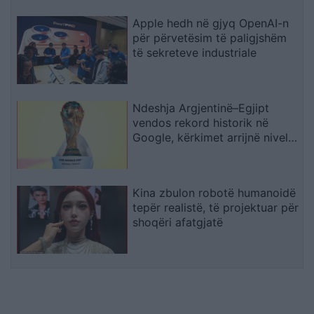
Apple hedh në gjyq OpenAI-n
për përvetësim të paligjshëm
të sekreteve industriale
Ndeshja Argjentinë–Egjipt
vendos rekord historik në
Google, kërkimet arrijnë nivele
të papara
Kina zbulon robotë humanoidë
tepër realistë, të projektuar për
shoqëri afatgjatë