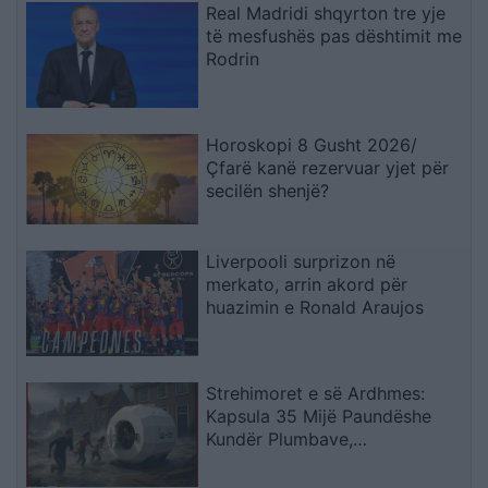
Real Madridi shqyrton tre yje
të mesfushës pas dështimit me
Rodrin
Horoskopi 8 Gusht 2026/
Çfarë kanë rezervuar yjet për
secilën shenjë?
Liverpooli surprizon në
merkato, arrin akord për
huazimin e Ronald Araujos
Strehimoret e së Ardhmes:
Kapsula 35 Mijë Paundëshe
Kundër Plumbave,
Shpërthimeve dhe Fatkeqësive
Natyrore