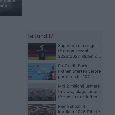
r spital
 nën
të fundit
Superiore me rregull
të ri nga sezoni
2026/2027, klubet do
të nisin ndeshjet me
ProCredit Bank
një lojtar të lindur në
rikthen ofertën verore
2008
për të rinjtë: 10%
cashback me paketën
Mbi 2 milionë ushtarë
ProYOUng
të vrarë, plagosur ose
të zhdukur në luftën
në Ukrainë, sipas CSIS
Rama shpall 4
korrikun 2026 Ditë të