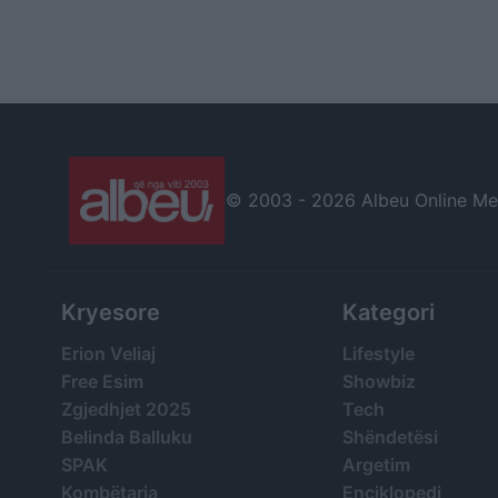
© 2003 -
2026 Albeu Online Medi
Kryesore
Kategori
Erion Veliaj
Lifestyle
Free Esim
Showbiz
Zgjedhjet 2025
Tech
Belinda Balluku
Shëndetësi
SPAK
Argetim
Kombëtarja
Enciklopedi