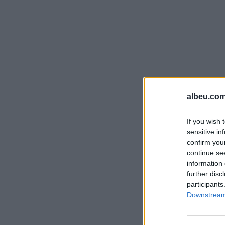
albeu.com
If you wish 
sensitive in
confirm you
continue se
information 
further disc
participants
Downstream 