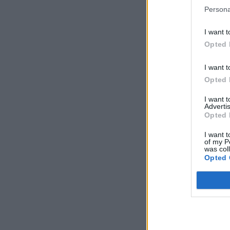
Persona
I want t
Opted 
I want t
Opted 
I want 
Advertis
Opted 
I want t
of my P
was col
Opted 