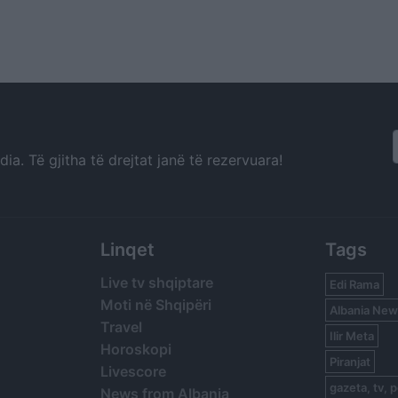
a. Të gjitha të drejtat janë të rezervuara!
Linqet
Tags
Live tv shqiptare
Edi Rama
Moti në Shqipëri
Albania New
Travel
Ilir Meta
Horoskopi
Piranjat
Livescore
gazeta, tv, p
News from Albania