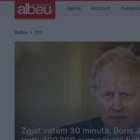
lajme
kosovë
maqed
keyboard_arrow_right
Ballina
300
Zgjat vetëm 30 minuta, Boris