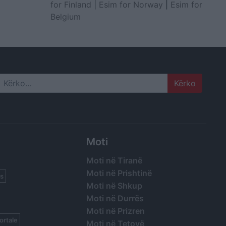
for Finland
|
Esim for Norway
|
Esim for
Belgium
Search
Moti
Moti në Tiranë
Moti në Prishtinë
s
Moti në Shkup
Moti në Durrës
Moti në Prizren
ortale
Moti në Tetovë