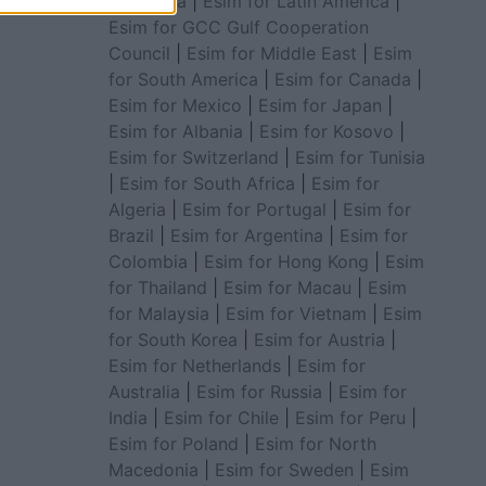
for Africa
|
Esim for Latin America
|
Esim for GCC Gulf Cooperation
Council
|
Esim for Middle East
|
Esim
for South America
|
Esim for Canada
|
Esim for Mexico
|
Esim for Japan
|
Esim for Albania
|
Esim for Kosovo
|
Esim for Switzerland
|
Esim for Tunisia
|
Esim for South Africa
|
Esim for
Algeria
|
Esim for Portugal
|
Esim for
Brazil
|
Esim for Argentina
|
Esim for
Colombia
|
Esim for Hong Kong
|
Esim
for Thailand
|
Esim for Macau
|
Esim
for Malaysia
|
Esim for Vietnam
|
Esim
for South Korea
|
Esim for Austria
|
Esim for Netherlands
|
Esim for
Australia
|
Esim for Russia
|
Esim for
India
|
Esim for Chile
|
Esim for Peru
|
Esim for Poland
|
Esim for North
Macedonia
|
Esim for Sweden
|
Esim