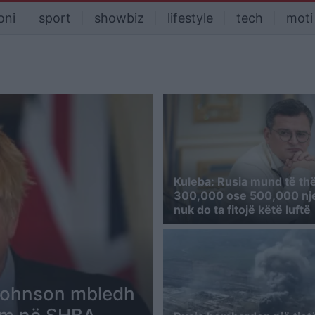
oni
sport
showbiz
lifestyle
tech
moti
Kuleba: Rusia mund të th
300,000 ose 500,000 nje
nuk do ta fitojë këtë luftë
 Johnson mbledh