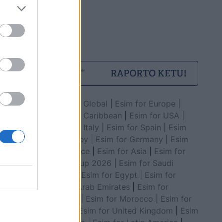
Esim for Global
|
Esim for Europe
|
Esim for Caribbean
|
Esim for USA
|
Esim for Italy
|
Esim for Spain
|
Esim
for Turkey
|
Esim for Germany
|
Esim
for Greece
|
Esim for Asia
|
Esim for
World Cup 2026
|
Esim for Saudi
Arabia
|
Esim for Egypt
|
Esim for
United Arab Emirates
|
Esim for
Balkans
|
Esim for Morocco
|
Esim for
China
|
Esim for United Kingdom
|
Esim