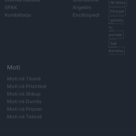
Ilir Meta
SPAK
Argetim
Piranjat
Kombëtarja
Enciklopedi
gazeta,
tv,
portale
Sali
Berisha
Moti
Moti në Tiranë
Moti në Prishtinë
Moti në Shkup
Moti në Durrës
Moti në Prizren
Moti në Tetovë