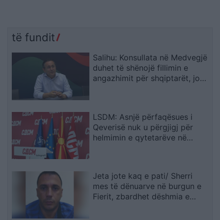
të fundit
Salihu: Konsullata në Medvegjë
duhet të shënojë fillimin e
angazhimit për shqiptarët, jo
fundin e tij
LSDM: Asnjë përfaqësues i
Qeverisë nuk u përgjigj për
helmimin e qytetarëve në
Gostivar
Jeta jote kaq e pati/ Sherri
mes të dënuarve në burgun e
Fierit, zbardhet dëshmia e
Denis Bajrit: Urdhrin për të më
sulmuar e dha Ibrahim Lici…