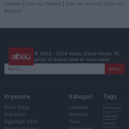
Sweden
|
Esim for Finland
|
Esim for Norway
|
Esim for
Belgium
© 2003 -
2026 Albeu Online Media. Të
gjitha të drejtat janë të rezervuara!
Search
Kryesore
Kategori
Tags
Erion Veliaj
Lifestyle
Edi Rama
Free Esim
Showbiz
Albania
Zgjedhjet 2025
Tech
News
Belinda Balluku
Shëndetësi