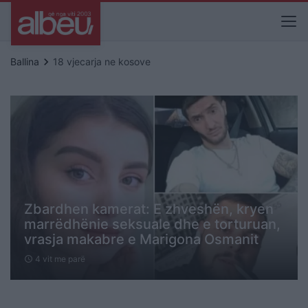
keyboard_arrow_right
Ballina
18 vjecarja ne kosove
Zbardhen kamerat: E zhveshën, kryen
marrëdhënie seksuale dhe e torturuan,
vrasja makabre e Marigona Osmanit
4 vit me parë
schedule