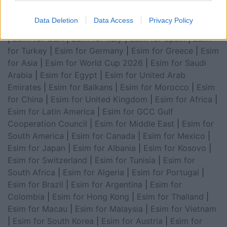
Data Deletion
Data Access
Privacy Policy
Esim for Global
|
Esim for Europe
|
Esim for Caribbean
|
Esim for USA
|
Esim for Italy
|
Esim for Spain
|
Esim
for Turkey
|
Esim for Germany
|
Esim for Greece
|
Esim
for Asia
|
Esim for World Cup 2026
|
Esim for Saudi
Arabia
|
Esim for Egypt
|
Esim for United Arab
Emirates
|
Esim for Balkans
|
Esim for Morocco
|
Esim
for China
|
Esim for United Kingdom
|
Esim for Africa
|
Esim for Latin America
|
Esim for GCC Gulf
Cooperation Council
|
Esim for Middle East
|
Esim for
South America
|
Esim for Canada
|
Esim for Mexico
|
Esim for Japan
|
Esim for Albania
|
Esim for Kosovo
|
Esim for Switzerland
|
Esim for Tunisia
|
Esim for
South Africa
|
Esim for Algeria
|
Esim for Portugal
|
Esim for Brazil
|
Esim for Argentina
|
Esim for
Colombia
|
Esim for Hong Kong
|
Esim for Thailand
|
Esim for Macau
|
Esim for Malaysia
|
Esim for Vietnam
|
Esim for South Korea
|
Esim for Austria
|
Esim for