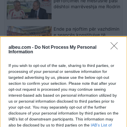
përforcimet në mesfushë pasi
dështoi marrëveshja me Rodrin
Ende pa njoftim për vazhdimin
e seancës konstituive të
Kuvendit
albeu.com -
Do Not Process My Personal
Information
Aksidenti tragjik në Bavari,
If you wish to opt-out of the sale, sharing to third parties, or
ambasadori Ajeti ngushëllon
processing of your personal or sensitive information for
familjarët e tre viktimave nga
targeted advertising by us, please use the below opt-out
Kosova
section to confirm your selection. Please note that after your
opt-out request is processed you may continue seeing
interest-based ads based on personal information utilized by
SPGPM kërkon që gazetarëve
us or personal information disclosed to third parties prior to
t’u garantohet qasja në
your opt-out. You may separately opt-out of the further
informacion
disclosure of your personal information by third parties on the
IAB’s list of downstream participants. This information may
also be disclosed by us to third parties on the
IAB’s List of