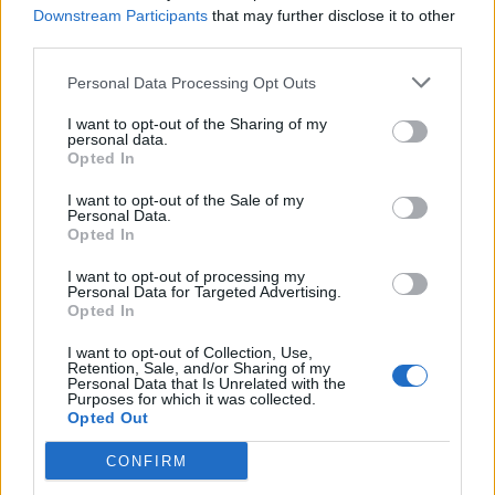
Downstream Participants
that may further disclose it to other
PSG rikthehet me ofertë më të
third parties.
lartë për yllin e Ajaxit
Personal Data Processing Opt Outs
I want to opt-out of the Sharing of my
personal data.
Opted In
I want to opt-out of the Sale of my
Personal Data.
Opted In
I want to opt-out of processing my
Personal Data for Targeted Advertising.
Opted In
I want to opt-out of Collection, Use,
Retention, Sale, and/or Sharing of my
Personal Data that Is Unrelated with the
Purposes for which it was collected.
Opted Out
CONFIRM