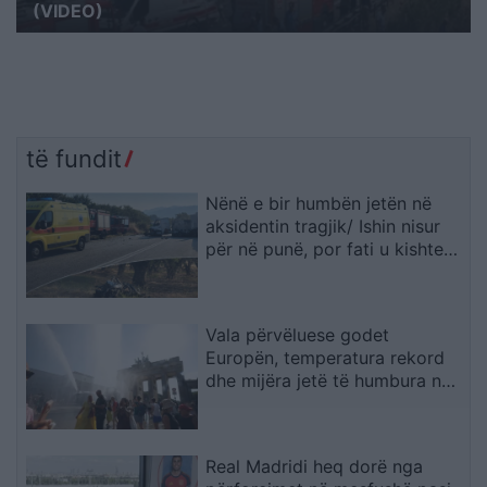
(VIDEO)
të fundit
Nënë e bir humbën jetën në
aksidentin tragjik/ Ishin nisur
për në punë, por fati u kishte
rezervuar udhëtimin e fundit
(FOTO)
Vala përvëluese godet
Europën, temperatura rekord
dhe mijëra jetë të humbura nga
nxehtësia
Real Madridi heq dorë nga