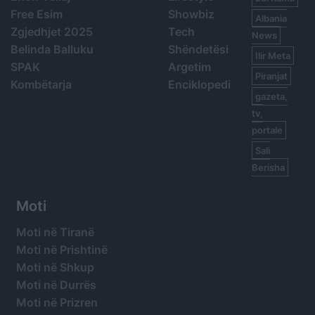
Free Esim
Showbiz
Albania
Zgjedhjet 2025
Tech
News
Belinda Balluku
Shëndetësi
Ilir Meta
SPAK
Argetim
Piranjat
Kombëtarja
Enciklopedi
gazeta,
tv,
portale
Sali
Berisha
Moti
Moti në Tiranë
Moti në Prishtinë
Moti në Shkup
Moti në Durrës
Moti në Prizren