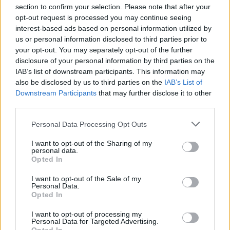
section to confirm your selection. Please note that after your
opt-out request is processed you may continue seeing
interest-based ads based on personal information utilized by
us or personal information disclosed to third parties prior to
your opt-out. You may separately opt-out of the further
disclosure of your personal information by third parties on the
IAB’s list of downstream participants. This information may
also be disclosed by us to third parties on the
IAB’s List of
Downstream Participants
that may further disclose it to other
third parties.
Personal Data Processing Opt Outs
I want to opt-out of the Sharing of my
personal data.
Opted In
I want to opt-out of the Sale of my
Personal Data.
Opted In
Esim for Global
|
Esim for Europe
|
Esim for Caribbean
|
Esim for USA
|
Esim for Italy
|
Esim for Spain
|
Esim
I want to opt-out of processing my
Personal Data for Targeted Advertising.
for Turkey
|
Esim for Germany
|
Esim for Greece
|
Esim