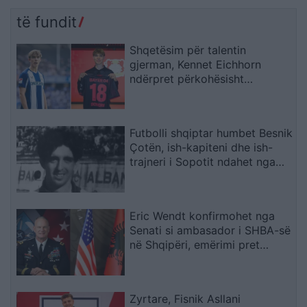
të fundit
Shqetësim për talentin
gjerman, Kennet Eichhorn
ndërpret përkohësisht
karrierën për arsye
shëndetësore
Futbolli shqiptar humbet Besnik
Çotën, ish-kapiteni dhe ish-
trajneri i Sopotit ndahet nga
jeta në moshën 56-vjeçare
Eric Wendt konfirmohet nga
Senati si ambasador i SHBA-së
në Shqipëri, emërimi pret
firmën e Trump
Zyrtare, Fisnik Asllani