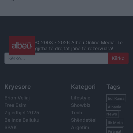
© 2003 -
2026 Albeu Online Media. Të
gjitha të drejtat janë të rezervuara!
Search
Kryesore
Kategori
Tags
Erion Veliaj
Lifestyle
Edi Rama
Free Esim
Showbiz
Albania
Zgjedhjet 2025
Tech
News
Belinda Balluku
Shëndetësi
Ilir Meta
SPAK
Argetim
Piranjat