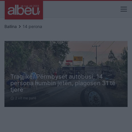
keyboard_arrow_right
Ballina
14 perona
Tragjike/ Përmbyset autobusi, 14
persona humbin jetën, plagosen 31 të
tjerë
2 vit me parë
schedule