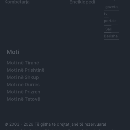
Kombëtarja
Enciklopedi
gazeta,
tv,
portale
Sali
Berisha
Moti
Moti në Tiranë
Moti në Prishtinë
Moti në Shkup
Moti në Durrës
Moti në Prizren
Moti në Tetovë
© 2003 -
2026 Të gjitha të drejtat janë të rezervuara!