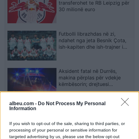
transferohet te RB Leipzig për
30 milionë euro
Futbolli librazhdas në zi,
ndahet nga jeta Besnik Çota,
ish-kapiten dhe ish-trajner i
Sopotit
Aksident fatal në Durrës,
makina përplas për vdekje
këmbësorin; drejtuesi
shoqërohet në polici
albeu.com -
Do Not Process My Personal
VIDEO/ Ndërhyrja “horror” e
Information
Enea Mihajt në MLS, mbrojtësi
ndëshkohet me të kuq dhe
If you wish to opt-out of the sale, sharing to third parties, or
gjobë
processing of your personal or sensitive information for
targeted advertising by us, please use the below opt-out