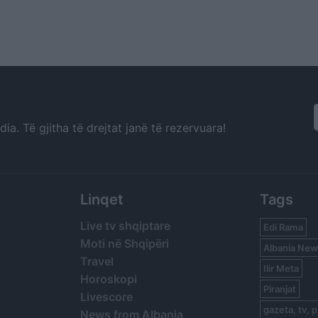
a. Të gjitha të drejtat janë të rezervuara!
Linqet
Tags
Live tv shqiptare
Edi Rama
Moti në Shqipëri
Albania New
Travel
Ilir Meta
Horoskopi
Piranjat
Livescore
gazeta, tv, p
News from Albania