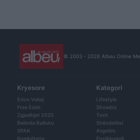
© 2003 -
2026 Albeu Online Medi
Kryesore
Kategori
Erion Veliaj
Lifestyle
Free Esim
Showbiz
Zgjedhjet 2025
Tech
Belinda Balluku
Shëndetësi
SPAK
Argetim
Kombëtarja
Enciklopedi