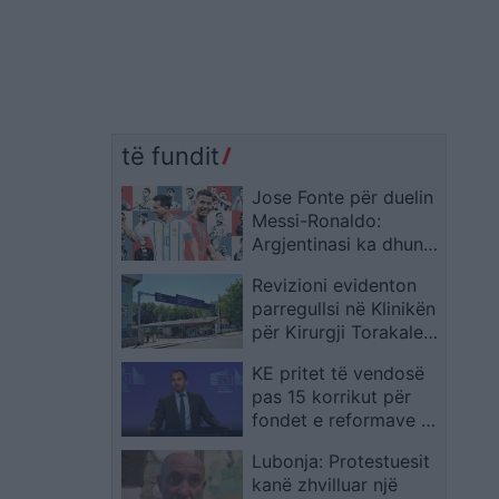
të fundit
Jose Fonte për duelin
Messi-Ronaldo:
Argjentinasi ka dhunti
hyjnore, por arritjet e
Revizioni evidenton
Cristiano Ronaldos
parregullsi në Klinikën
mbeten të
për Kirurgji Torakale,
pakrahasueshme
me dobësi në furnizim
KE pritet të vendosë
dhe administrimin e
pas 15 korrikut për
rezervave
fondet e reformave në
Ballkanin Perëndimor
Lubonja: Protestuesit
kanë zhvilluar një