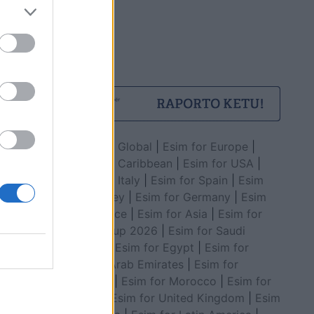
Esim for Global
|
Esim for Europe
|
Esim for Caribbean
|
Esim for USA
|
Esim for Italy
|
Esim for Spain
|
Esim
for Turkey
|
Esim for Germany
|
Esim
for Greece
|
Esim for Asia
|
Esim for
World Cup 2026
|
Esim for Saudi
Arabia
|
Esim for Egypt
|
Esim for
United Arab Emirates
|
Esim for
Balkans
|
Esim for Morocco
|
Esim for
China
|
Esim for United Kingdom
|
Esim