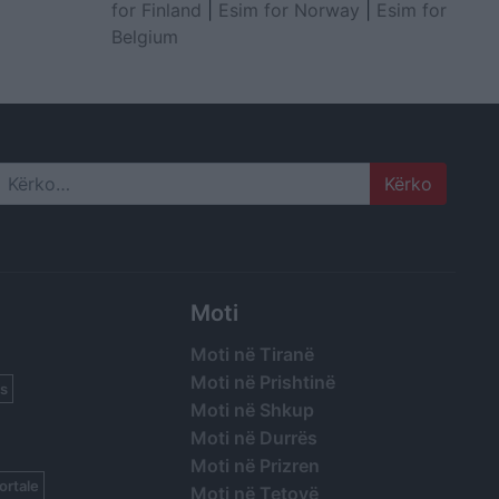
for Finland
|
Esim for Norway
|
Esim for
Belgium
Search
Moti
Moti në Tiranë
Moti në Prishtinë
s
Moti në Shkup
Moti në Durrës
Moti në Prizren
ortale
Moti në Tetovë