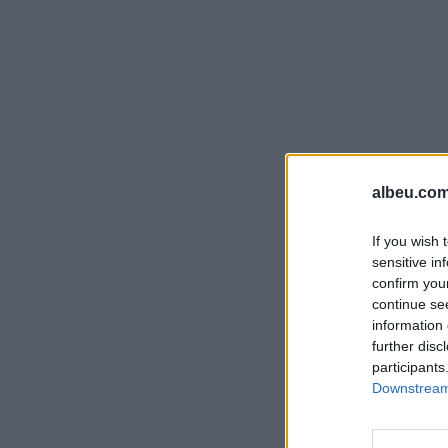
albeu.com
If you wish 
sensitive in
confirm you
continue se
information 
further disc
participants
Downstream 