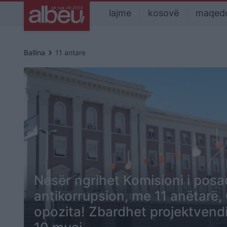
lajme
kosovë
maqed
keyboard_arrow_right
Ballina
11 antare
Nesër ngrihet Komisioni i pos
antikorrupsion, me 11 anëtarë,
opozita! Zbardhet projektvend