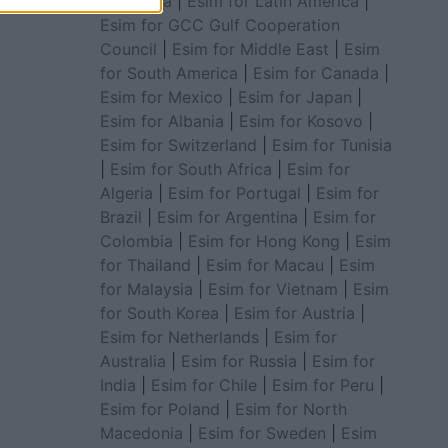
for Africa
|
Esim for Latin America
|
Esim for GCC Gulf Cooperation
Council
|
Esim for Middle East
|
Esim
for South America
|
Esim for Canada
|
Esim for Mexico
|
Esim for Japan
|
Esim for Albania
|
Esim for Kosovo
|
Esim for Switzerland
|
Esim for Tunisia
|
Esim for South Africa
|
Esim for
Algeria
|
Esim for Portugal
|
Esim for
Brazil
|
Esim for Argentina
|
Esim for
Colombia
|
Esim for Hong Kong
|
Esim
for Thailand
|
Esim for Macau
|
Esim
for Malaysia
|
Esim for Vietnam
|
Esim
for South Korea
|
Esim for Austria
|
Esim for Netherlands
|
Esim for
Australia
|
Esim for Russia
|
Esim for
India
|
Esim for Chile
|
Esim for Peru
|
Esim for Poland
|
Esim for North
Macedonia
|
Esim for Sweden
|
Esim