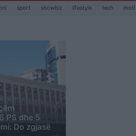
oni
sport
showbiz
lifestyle
tech
moti
açëm
 6 PS dhe 5
imi: Do zgjasë