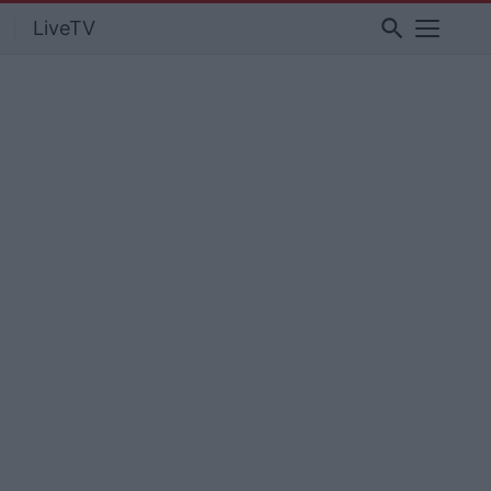
search
LiveTV