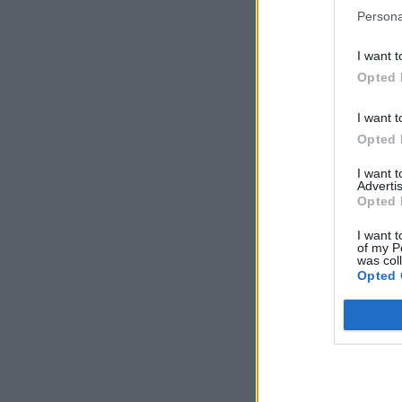
Persona
I want t
Opted 
I want t
Opted 
I want 
Advertis
Opted 
I want t
of my P
was col
Opted 