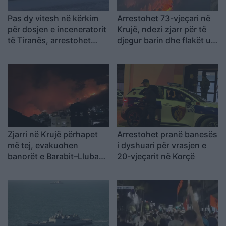
Pas dy vitesh në kërkim
Arrestohet 73-vjeçari në
për dosjen e inceneratorit
Krujë, ndezi zjarr për të
të Tiranës, arrestohet
djegur barin dhe flakët u
Renardo Nallbani në
përhapën drejt malit
Palasë
Zjarri në Krujë përhapet
Arrestohet pranë banesës
më tej, evakuohen
i dyshuari për vrasjen e
banorët e Barabit–Lluban,
20-vjeçarit në Korçë
raportohen shpërthime
armatimesh