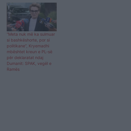
Ne letren e derguar
Charles Michel, presidenti
shqiptar Meta shkruan se
Shqiperia eshte shume
mirënjohëse për ndihmën
e menjëhershme që iu
“Meta nuk më ka sulmuar
dha pas tërmetit të
si bashkëshorte, por si
nëntorit të vitit të…
politikane”, Kryemadhi
mbështet kreun e PL-së
për deklaratat ndaj
Dumanit: SPAK, vegël e
Ramës