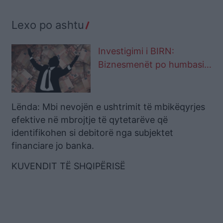
Lexo po ashtu
Investigimi i BIRN:
Biznesmenët po humbasin
pronat nëpër fajde, në lojë
edhe noterët! Gazetari:
Njëri nuk e di ku e ka
Lënda: Mbi nevojën e ushtrimit të mbikëqyrjes
fëmijën
efektive në mbrojtje të qytetarëve që
identifikohen si debitorë nga subjektet
financiare jo banka.
KUVENDIT TË SHQIPËRISË