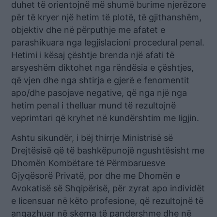
duhet të orientojnë më shumë burime njerëzore
për të kryer një hetim të plotë, të gjithanshëm,
objektiv dhe në përputhje me afatet e
parashikuara nga legjislacioni procedural penal.
Hetimi i kësaj çështje brenda një afati të
arsyeshëm diktohet nga rëndësia e çështjes,
që vjen dhe nga shtirja e gjerë e fenomentit
apo/dhe pasojave negative, që nga një nga
hetim penal i thelluar mund të rezultojnë
veprimtari që kryhet në kundërshtim me ligjin.
Ashtu sikundër, i bëj thirrje Ministrisë së
Drejtësisë që të bashkëpunojë ngushtësisht me
Dhomën Kombëtare të Përmbaruesve
Gjyqësorë Privatë, por dhe me Dhomën e
Avokatisë së Shqipërisë, për zyrat apo individët
e licensuar në këto profesione, që rezultojnë të
angazhuar në skema të pandershme dhe në