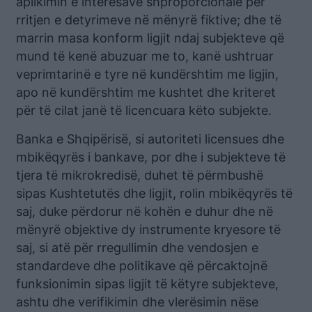
aplikimin e interesave shproporcionale për
rritjen e detyrimeve në mënyrë fiktive; dhe të
marrin masa konform ligjit ndaj subjekteve që
mund të kenë abuzuar me to, kanë ushtruar
veprimtarinë e tyre në kundërshtim me ligjin,
apo në kundërshtim me kushtet dhe kriteret
për të cilat janë të licencuara këto subjekte.
Banka e Shqipërisë, si autoriteti licensues dhe
mbikëqyrës i bankave, por dhe i subjekteve të
tjera të mikrokredisë, duhet të përmbushë
sipas Kushtetutës dhe ligjit, rolin mbikëqyrës të
saj, duke përdorur në kohën e duhur dhe në
mënyrë objektive dy instrumente kryesore të
saj, si atë për rregullimin dhe vendosjen e
standardeve dhe politikave që përcaktojnë
funksionimin sipas ligjit të këtyre subjekteve,
ashtu dhe verifikimin dhe vlerësimin nëse