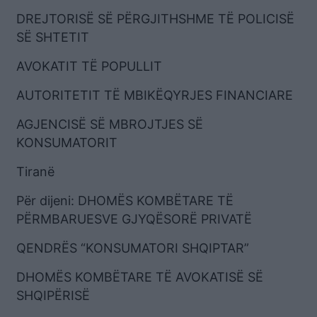
DREJTORISË SË PËRGJITHSHME TË POLICISË
SË SHTETIT
AVOKATIT TË POPULLIT
AUTORITETIT TË MBIKËQYRJES FINANCIARE
AGJENCISË SË MBROJTJES SË
KONSUMATORIT
Tiranë
Për dijeni: DHOMËS KOMBËTARE TË
PËRMBARUESVE GJYQËSORË PRIVATË
QENDRËS “KONSUMATORI SHQIPTAR”
DHOMËS KOMBËTARE TË AVOKATISË SË
SHQIPËRISË