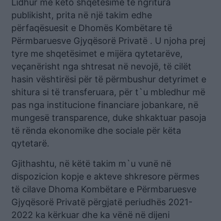
Lidhur me këto shqetësime të ngritura
publikisht, prita në një takim edhe
përfaqësuesit e Dhomës Kombëtare të
Përmbaruesve Gjyqësorë Privatë . U njoha prej
tyre me shqetësimet e mijëra qytetarëve,
veçanërisht nga shtresat në nevojë, të cilët
hasin vështirësi për të përmbushur detyrimet e
shitura si të transferuara, për t`u mbledhur më
pas nga institucione financiare jobankare, në
mungesë transparence, duke shkaktuar pasoja
të rënda ekonomike dhe sociale për këta
qytetarë.
Gjithashtu, në këtë takim m`u vunë në
dispozicion kopje e akteve shkresore përmes
të cilave Dhoma Kombëtare e Përmbaruesve
Gjyqësorë Privatë përgjatë periudhës 2021-
2022 ka kërkuar dhe ka vënë në dijeni