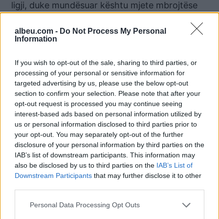
ligji, duke mundësuar kështu mjete mbrojtëse
procedurale për qytetarët; marrjen e masave të
menjëhershme për goditjen e çdo fenomeni që
albeu.com -
Do Not Process My Personal
Information
përbën shkelje të ligjit; apo dhe evidentimin e
mangësive apo boshllëqeve në kuadrin
If you wish to opt-out of the sale, sharing to third parties, or
rregullator, me qëllim që të arrihet pa vonesë,
processing of your personal or sensitive information for
në një zgjidhje të qëndrueshme, të arsyeshme,
targeted advertising by us, please use the below opt-out
ku më së pari të frenohet kjo situatë, të
section to confirm your selection. Please note that after your
opt-out request is processed you may continue seeing
evidentohen mangësitë dhe përgjegjësitë,
interest-based ads based on personal information utilized by
gjithmonë në interesin më të lartë të
us or personal information disclosed to third parties prior to
qytetarëve dhe në përputhje me ligjin.
your opt-out. You may separately opt-out of the further
disclosure of your personal information by third parties on the
Kjo situatë, kërkon vëmendje dhe përgjegjësi të
IAB’s list of downstream participants. This information may
lartë institucionale, nga secili prej
also be disclosed by us to third parties on the
IAB’s List of
Downstream Participants
that may further disclose it to other
institucioneve shtetërore që ka detyrë si
third parties.
licencimin dhe mbikëqyrjen e veprimtarisë së
subjekteve që ushtrojnë aktivitet në fushën e
Personal Data Processing Opt Outs
mikrokredisë, apo të shërbimit përmbarimor,