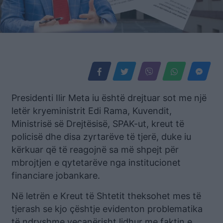
Presidenti Ilir Meta iu është drejtuar sot me një
letër kryeministrit Edi Rama, Kuvendit,
Ministrisë së Drejtësisë, SPAK-ut, kreut të
policisë dhe disa zyrtarëve të tjerë, duke iu
kërkuar që të reagojnë sa më shpejt për
mbrojtjen e qytetarëve nga institucionet
financiare jobankare.
Në letrën e Kreut të Shtetit theksohet mes të
tjerash se kjo çështje evidenton problematika
të ndryshme veçanërisht lidhur me faktin e