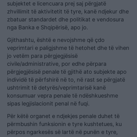
subjektet e licencuara prej saj përgjatë
zhvillimit të aktivitetit të tyre, kanë ndjekur dhe
zbatuar standardet dhe politikat e vendosura
nga Banka e Shqipërisë, apo jo.
Gjithashtu, është e nevojshme që çdo
veprimtari e paligjshme të hetohet dhe të vihen
jo vetëm para përgjegjësisë
civile/administrative, por edhe përpara
përgjegjësisë penale të gjithë ato subjekte apo
individë të përfshirë në to, në rast se përgjatë
ushtrimit të detyrës/veprimtarisë kanë
konsumuar vepra penale të ndëshkueshme
sipas legjislacionit penal në fuqi.
Për këtë organet e ndjekjes penale duhet të
përmbushin funksionin e tyre kushtetues, ku
përpos ngarkesës së lartë në punën e tyre,