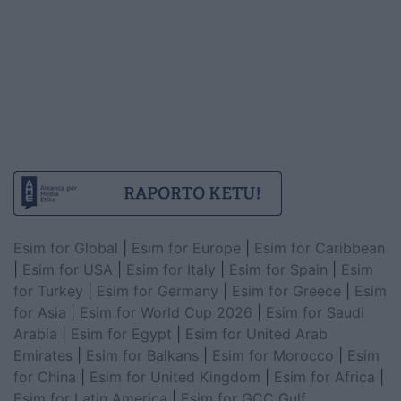
Esim for Global
|
Esim for Europe
|
Esim for Caribbean
|
Esim for USA
|
Esim for Italy
|
Esim for Spain
|
Esim
for Turkey
|
Esim for Germany
|
Esim for Greece
|
Esim
for Asia
|
Esim for World Cup 2026
|
Esim for Saudi
Arabia
|
Esim for Egypt
|
Esim for United Arab
Emirates
|
Esim for Balkans
|
Esim for Morocco
|
Esim
for China
|
Esim for United Kingdom
|
Esim for Africa
|
Esim for Latin America
|
Esim for GCC Gulf