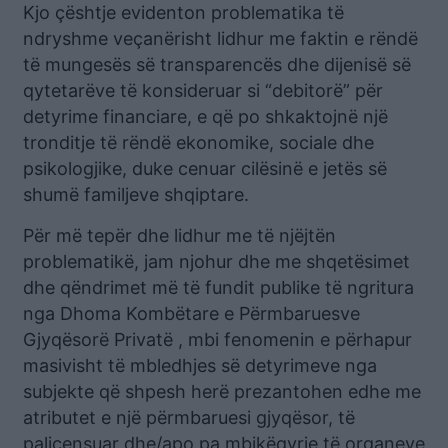
Kjo çështje evidenton problematika të
ndryshme veçanërisht lidhur me faktin e rëndë
të mungesës së transparencës dhe dijenisë së
qytetarëve të konsideruar si “debitorë” për
detyrime financiare, e që po shkaktojnë një
tronditje të rëndë ekonomike, sociale dhe
psikologjike, duke cenuar cilësinë e jetës së
shumë familjeve shqiptare.
Për më tepër dhe lidhur me të njëjtën
problematikë, jam njohur dhe me shqetësimet
dhe qëndrimet më të fundit publike të ngritura
nga Dhoma Kombëtare e Përmbaruesve
Gjyqësorë Privatë , mbi fenomenin e përhapur
masivisht të mbledhjes së detyrimeve nga
subjekte që shpesh herë prezantohen edhe me
atributet e një përmbaruesi gjyqësor, të
palicensuar dhe/apo pa mbikëqyrje të organeve