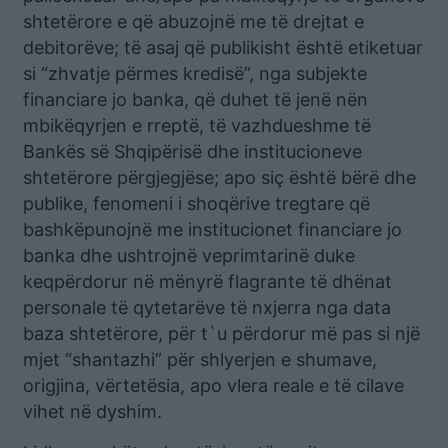
shtetërore e që abuzojnë me të drejtat e
debitorëve; të asaj që publikisht është etiketuar
si “zhvatje përmes kredisë”, nga subjekte
financiare jo banka, që duhet të jenë nën
mbikëqyrjen e rreptë, të vazhdueshme të
Bankës së Shqipërisë dhe institucioneve
shtetërore përgjegjëse; apo siç është bërë dhe
publike, fenomeni i shoqërive tregtare që
bashkëpunojnë me institucionet financiare jo
banka dhe ushtrojnë veprimtarinë duke
keqpërdorur në mënyrë flagrante të dhënat
personale të qytetarëve të nxjerra nga data
baza shtetërore, për t`u përdorur më pas si një
mjet “shantazhi” për shlyerjen e shumave,
origjina, vërtetësia, apo vlera reale e të cilave
vihet në dyshim.