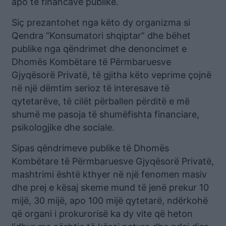
apo të financave publike.
Siç prezantohet nga këto dy organizma si
Qendra “Konsumatori shqiptar” dhe bëhet
publike nga qëndrimet dhe denoncimet e
Dhomës Kombëtare të Përmbaruesve
Gjyqësorë Privatë, të gjitha këto veprime çojnë
në një dëmtim serioz të interesave të
qytetarëve, të cilët përballen përditë e më
shumë me pasoja të shumëfishta financiare,
psikologjike dhe sociale.
Sipas qëndrimeve publike të Dhomës
Kombëtare të Përmbaruesve Gjyqësorë Privatë,
mashtrimi është kthyer në një fenomen masiv
dhe prej e kësaj skeme mund të jenë prekur 10
mijë, 30 mijë, apo 100 mijë qytetarë, ndërkohë
që organi i prokurorisë ka dy vite që heton