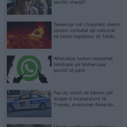
secilën shenjë?
Teleskopi më i fuqishëm diellor
zbulon vorbullat që ndikojnë
në motin hapësinor të Tokës
WhatsApp teston mesazhet
tekstuale që fshihen pas
leximit të parë
Pas dy vitesh në kërkim për
dosjen e inceneratorit të
Tiranës, arrestohet Renardo
Nallbani në Palasë