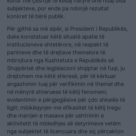
lidhur me çështje të kësaj natyre dhe ndaj disa
subjekteve, por ende pa ndonjë rezultat
konkret të bërë publik.
Për gjithë sa më sipër, si President i Republikës,
duke konstatuar këtë situatë apatie të
institucioneve shtetërore, në respekt të
parimeve dhe të drejtave themelore të
mbrojtura nga Kushtetuta e Republikës së
Shqipërisë dhe legjislacioni shqiptar në fuqi, ju
drejtohem me këtë shkresë, për të kërkuar
angazhimin tuaj për verifikimin në themel dhe
në mënyrë shteruese të këtij fenomeni;
evidentimin e përgjegjësive për çdo shkelës të
ligjit; mbikëqyrjen me efikasitet të këtij tregu
dhe marrjen e masave për ushtrimin e
aktivitetit të mbledhjes së detyrimeve vetëm
nga subjektet të licencuara dhe siç përcakton