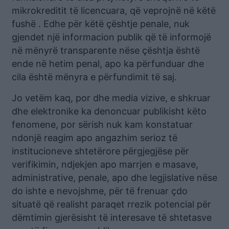
mikrokreditit të licencuara, që veprojnë në këtë
fushë . Edhe për këtë çështje penale, nuk
gjendet një informacion publik që të informojë
në mënyrë transparente nëse çështja është
ende në hetim penal, apo ka përfunduar dhe
cila është mënyra e përfundimit të saj.
Jo vetëm kaq, por dhe media vizive, e shkruar
dhe elektronike ka denoncuar publikisht këto
fenomene, por sërish nuk kam konstatuar
ndonjë reagim apo angazhim serioz të
institucioneve shtetërore përgjegjëse për
verifikimin, ndjekjen apo marrjen e masave,
administrative, penale, apo dhe legjislative nëse
do ishte e nevojshme, për të frenuar çdo
situatë që realisht paraqet rrezik potencial për
dëmtimin gjerësisht të interesave të shtetasve