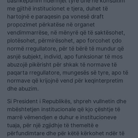
bashkëpunim ndërmjet tyre dhe në konsultim
me gjithë institucionet e tjera, duhet të
hartojnë e paraqesin pa vonesë draft
propozimet përkatëse në organet
vendimmarrëse, në mënyrë që të saktësohet,
plotësohet, përmirësohet, apo forcohet çdo
normë rregullatore, për të bërë të mundur që
asnjë subjekt, individ, apo funksionar të mos
abuzojë pikërisht për shkak të normave të
paqarta rregullatore, mungesës së tyre, apo të
normave që krijojnë vend për keqinterpretim
dhe abuzim.
Si President i Republikës, shpreh vullnetin dhe
mbështetjen institucionale që kjo çështje të
marrë vëmendjen e duhur e institucioneve
tuaja, për një zgjidhje të themeltë e
përfundimtare dhe për këtë kërkohet ndër të