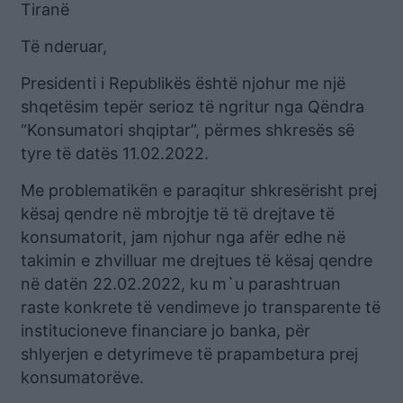
Tiranë
Të nderuar,
Presidenti i Republikës është njohur me një
shqetësim tepër serioz të ngritur nga Qëndra
“Konsumatori shqiptar”, përmes shkresës së
tyre të datës 11.02.2022.
Me problematikën e paraqitur shkresërisht prej
kësaj qendre në mbrojtje të të drejtave të
konsumatorit, jam njohur nga afër edhe në
takimin e zhvilluar me drejtues të kësaj qendre
në datën 22.02.2022, ku m`u parashtruan
raste konkrete të vendimeve jo transparente të
institucioneve financiare jo banka, për
shlyerjen e detyrimeve të prapambetura prej
konsumatorëve.