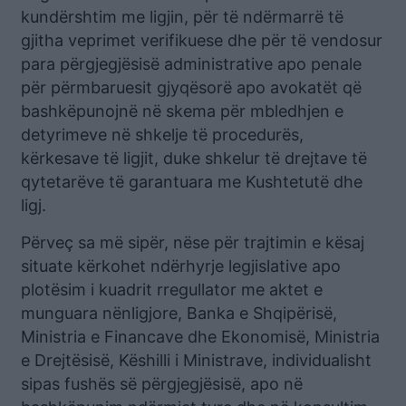
kundërshtim me ligjin, për të ndërmarrë të
gjitha veprimet verifikuese dhe për të vendosur
para përgjegjësisë administrative apo penale
për përmbaruesit gjyqësorë apo avokatët që
bashkëpunojnë në skema për mbledhjen e
detyrimeve në shkelje të procedurës,
kërkesave të ligjit, duke shkelur të drejtave të
qytetarëve të garantuara me Kushtetutë dhe
ligj.
Përveç sa më sipër, nëse për trajtimin e kësaj
situate kërkohet ndërhyrje legjislative apo
plotësim i kuadrit rregullator me aktet e
munguara nënligjore, Banka e Shqipërisë,
Ministria e Financave dhe Ekonomisë, Ministria
e Drejtësisë, Këshilli i Ministrave, individualisht
sipas fushës së përgjegjësisë, apo në