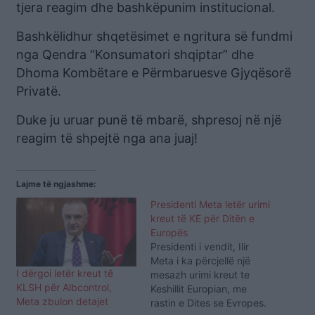
tjera reagim dhe bashkëpunim institucional.
Bashkëlidhur shqetësimet e ngritura së fundmi
nga Qendra “Konsumatori shqiptar” dhe
Dhoma Kombëtare e Përmbaruesve Gjyqësorë
Privatë.
Duke ju uruar punë të mbarë, shpresoj në një
reagim të shpejtë nga ana juaj!
Lajme të ngjashme:
Presidenti Meta letër urimi
kreut të KE për Ditën e
Europës
Presidenti i vendit, Ilir
Meta i ka përcjellë një
I dërgoi letër kreut të
mesazh urimi kreut te
KLSH për Albcontrol,
Keshillit Europian, me
Meta zbulon detajet
rastin e Dites se Evropes.