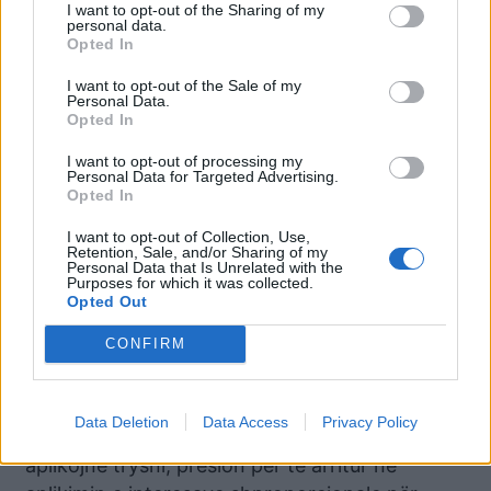
I want to opt-out of the Sharing of my
për të parandaluar përhapjen e mëtejshme të
personal data.
Opted In
këtij fenomeni që rrezikon apo mund të jetë
kthyer në plagë për atë pjesë të pamundur të
I want to opt-out of the Sale of my
Personal Data.
shoqërisë shqiptare, që detyrohet të marrë
Opted In
kredi për mbijetesë.
I want to opt-out of processing my
Personal Data for Targeted Advertising.
Banka e Shqipërisë por dhe Ministria e
Opted In
Financave dhe Ekonomisë, kanë autoritetin që
të verifikojnë sipas fushës së përgjegjësisë të
I want to opt-out of Collection, Use,
Retention, Sale, and/or Sharing of my
gjitha ankesat që lidhen me subjektet
Personal Data that Is Unrelated with the
Purposes for which it was collected.
financiare jo banka dhe të gjitha indiciet që
Opted Out
lidhen me veprimtari të paligjshme në dëm të
CONFIRM
interesit të qytetarëve, përmes aplikimit të
praktikave të ndaluara apo/dhe mashtruese, që
përdorin dhe ushtrojnë mjete apo procedura të
Data Deletion
Data Access
Privacy Policy
panjohura nga ligji material dhe procedural; që
aplikojnë trysni, presion për të arritur në