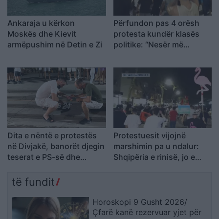
Ankaraja u kërkon
Përfundon pas 4 orësh
Moskës dhe Kievit
protesta kundër klasës
armëpushim në Detin e Zi
politike: “Nesër më
shumë!”
Dita e nëntë e protestës
Protestuesit vijojnë
në Divjakë, banorët djegin
marshimin pa u ndalur:
teserat e PS-së dhe
Shqipëria e rinisë, jo e
kundërshtojnë bashkimin
partisë!
me Lushnjën
të fundit
Horoskopi 9 Gusht 2026/
Çfarë kanë rezervuar yjet për