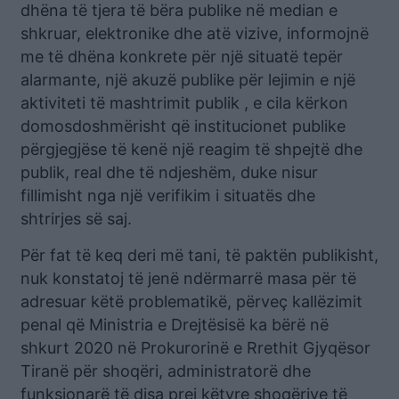
dhëna të tjera të bëra publike në median e
shkruar, elektronike dhe atë vizive, informojnë
me të dhëna konkrete për një situatë tepër
alarmante, një akuzë publike për lejimin e një
aktiviteti të mashtrimit publik , e cila kërkon
domosdoshmërisht që institucionet publike
përgjegjëse të kenë një reagim të shpejtë dhe
publik, real dhe të ndjeshëm, duke nisur
fillimisht nga një verifikim i situatës dhe
shtrirjes së saj.
Për fat të keq deri më tani, të paktën publikisht,
nuk konstatoj të jenë ndërmarrë masa për të
adresuar këtë problematikë, përveç kallëzimit
penal që Ministria e Drejtësisë ka bërë në
shkurt 2020 në Prokurorinë e Rrethit Gjyqësor
Tiranë për shoqëri, administratorë dhe
funksionarë të disa prej këtyre shoqërive të