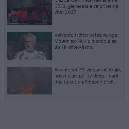
Mazda konfirmon rikthimin e
CX-3, gjenerata e re pritet në
vitin 2027
Valverde rrëfen befasinë nga
Mourinho: Nuk e mendoja se
do të ishte kështu
Arrestohet 73-vjeçari në Krujë,
ndezi zjarr për të djegur barin
dhe flakët u përhapën drejt
malit