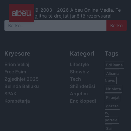
© 2003 -
2026 Albeu Online Media. Të
gjitha të drejtat janë të rezervuara!
Search
Kryesore
Kategori
Tags
Erion Veliaj
Lifestyle
Edi Rama
Free Esim
Showbiz
Albania
Zgjedhjet 2025
Tech
News
Belinda Balluku
Shëndetësi
Ilir Meta
SPAK
Argetim
Piranjat
Kombëtarja
Enciklopedi
gazeta,
tv,
portale
Sali