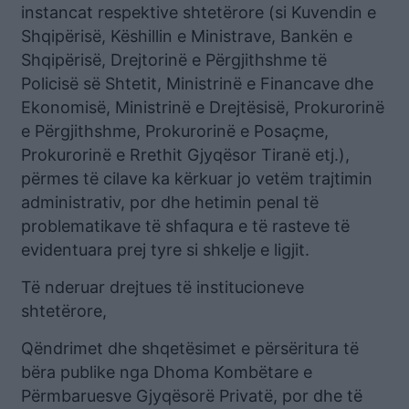
instancat respektive shtetërore (si Kuvendin e
Shqipërisë, Këshillin e Ministrave, Bankën e
Shqipërisë, Drejtorinë e Përgjithshme të
Policisë së Shtetit, Ministrinë e Financave dhe
Ekonomisë, Ministrinë e Drejtësisë, Prokurorinë
e Përgjithshme, Prokurorinë e Posaçme,
Prokurorinë e Rrethit Gjyqësor Tiranë etj.),
përmes të cilave ka kërkuar jo vetëm trajtimin
administrativ, por dhe hetimin penal të
problematikave të shfaqura e të rasteve të
evidentuara prej tyre si shkelje e ligjit.
Të nderuar drejtues të institucioneve
shtetërore,
Qëndrimet dhe shqetësimet e përsëritura të
bëra publike nga Dhoma Kombëtare e
Përmbaruesve Gjyqësorë Privatë, por dhe të