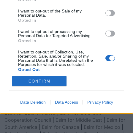
I want to opt-out of the Sale of my
Personal Data.
Opted In
I want to opt-out of processing my
Personal Data for Targeted Advertising.
Opted In
I want to opt-out of Collection, Use,
Retention, Sale, and/or Sharing of my
Personal Data that Is Unrelated with the
Esim for Global
|
Esim for Europe
|
Esim for Caribbean
Purposes for which it was collected.
Opted Out
|
Esim for USA
|
Esim for Italy
|
Esim for Spain
|
Esim
for Turkey
|
Esim for Germany
|
Esim for Greece
|
Esim
CONFIRM
for Asia
|
Esim for World Cup 2026
|
Esim for Saudi
Arabia
|
Esim for Egypt
|
Esim for United Arab
Emirates
|
Esim for Balkans
|
Esim for Morocco
|
Esim
Data Deletion
Data Access
Privacy Policy
for China
|
Esim for United Kingdom
|
Esim for Africa
|
Esim for Latin America
|
Esim for GCC Gulf
Cooperation Council
|
Esim for Middle East
|
Esim for
South America
|
Esim for Canada
|
Esim for Mexico
|