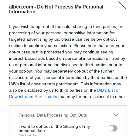
albeu.com -
Do Not Process My Personal
Information
Përshkallëzimi rajonal rikthen
Jemenin në fokus, sulmet e
If you wish to opt-out of the sale, sharing to third parties, or
Huthive shtojnë rrezikun e
processing of your personal or sensitive information for
zgjerimit të luftës
targeted advertising by us, please use the below opt-out
section to confirm your selection. Please note that after your
opt-out request is processed you may continue seeing
Vrasja e 20-vjeçarit në Korçë/
interest-based ads based on personal information utilized by
Zbardhet dëshmia e autorit,
us or personal information disclosed to third parties prior to
shkak ngacmimi i të dashurës
your opt-out. You may separately opt-out of the further
nga viktima
disclosure of your personal information by third parties on the
IAB’s list of downstream participants. This information may
also be disclosed by us to third parties on the
IAB’s List of
Downstream Participants
that may further disclose it to other
third parties.
Personal Data Processing Opt Outs
I want to opt-out of the Sharing of my
personal data.
Opted In