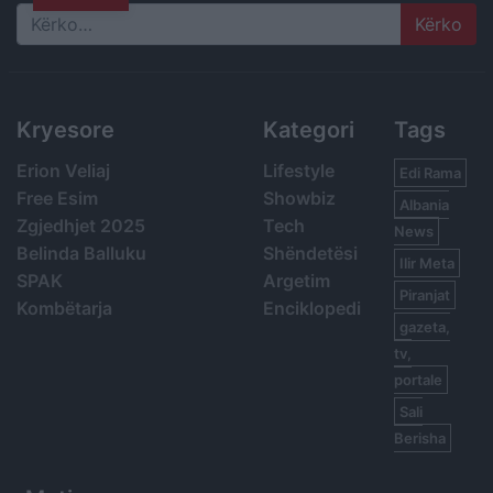
Search
Kryesore
Kategori
Tags
Erion Veliaj
Lifestyle
Edi Rama
Free Esim
Showbiz
Albania
Zgjedhjet 2025
Tech
News
Belinda Balluku
Shëndetësi
Ilir Meta
SPAK
Argetim
Piranjat
Kombëtarja
Enciklopedi
gazeta,
tv,
portale
Sali
Berisha