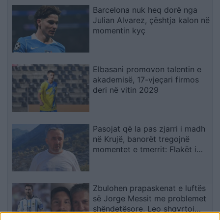
Barcelona nuk heq dorë nga
Julian Alvarez, çështja kalon në
momentin kyç
Elbasani promovon talentin e
akademisë, 17-vjeçari firmos
deri në vitin 2029
Pasojat që la pas zjarri i madh
në Krujë, banorët tregojnë
momentet e tmerrit: Flakët i
kemi mbajtur vetë nën kontroll,
zjarrfikësja fiku vetëm vatrat e
vogla (VIDEO)
Zbulohen prapaskenat e luftës
së Jorge Messit me problemet
shëndetësore, Leo shqyrtoi
largimin nga Botërori