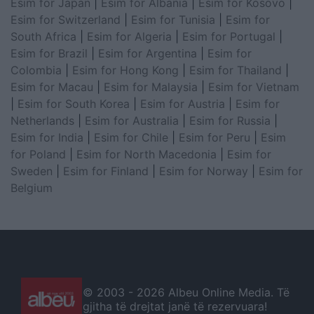
Esim for Japan
|
Esim for Albania
|
Esim for Kosovo
|
Esim for Switzerland
|
Esim for Tunisia
|
Esim for
South Africa
|
Esim for Algeria
|
Esim for Portugal
|
Esim for Brazil
|
Esim for Argentina
|
Esim for
Colombia
|
Esim for Hong Kong
|
Esim for Thailand
|
Esim for Macau
|
Esim for Malaysia
|
Esim for Vietnam
|
Esim for South Korea
|
Esim for Austria
|
Esim for
Netherlands
|
Esim for Australia
|
Esim for Russia
|
Esim for India
|
Esim for Chile
|
Esim for Peru
|
Esim
for Poland
|
Esim for North Macedonia
|
Esim for
Sweden
|
Esim for Finland
|
Esim for Norway
|
Esim for
Belgium
© 2003 -
2026 Albeu Online Media. Të
gjitha të drejtat janë të rezervuara!