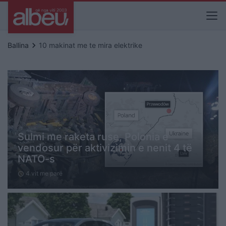
keyboard_arrow_right
Ballina
10 makinat me te mira elektrike
Sulmi me raketa ruse, Polonia e
vendosur për aktivizimin e nenit 4 të
NATO-s
4 vit me parë
schedule