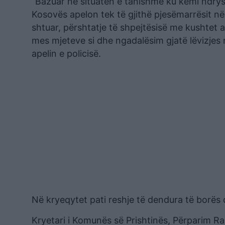
“Bazuar në situatën e tanishme ku kemi ndrys
Kosovës apelon tek të gjithë pjesëmarrësit në
shtuar, përshtatje të shpejtësisë me kushtet 
mes mjeteve si dhe ngadalësim gjatë lëvizjes
apelin e policisë.
Në kryeqytet pati reshje të dendura të borës d
Kryetari i Komunës së Prishtinës, Përparim Ram