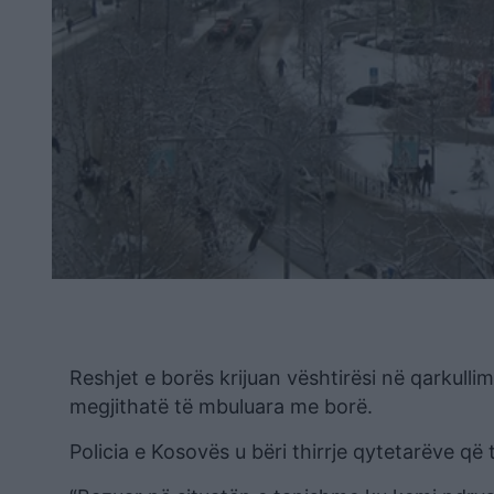
Reshjet e borës krijuan vështirësi në qarkull
megjithatë të mbuluara me borë.
Policia e Kosovës u bëri thirrje qytetarëve që