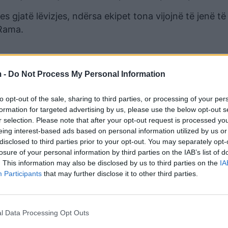
 gjatë lëvizjes, ndërsa ekipet tona vijojnë të jenë të
 Rama.
 -
Do Not Process My Personal Information
to opt-out of the sale, sharing to third parties, or processing of your per
formation for targeted advertising by us, please use the below opt-out s
r selection. Please note that after your opt-out request is processed y
eing interest-based ads based on personal information utilized by us or
disclosed to third parties prior to your opt-out. You may separately opt-
losure of your personal information by third parties on the IAB’s list of
. This information may also be disclosed by us to third parties on the
IA
Participants
that may further disclose it to other third parties.
ashtu të shtunën ishin të mbuluara nga bora,
ishi njoftoi se të gjitha rrugët janë të kalueshme.
reshjet e vazhdueshme. Ju bëjmë thirrje të gjithë
l Data Processing Opt Outs
me kujdes duke respektuar rregullat dhe duke ju për