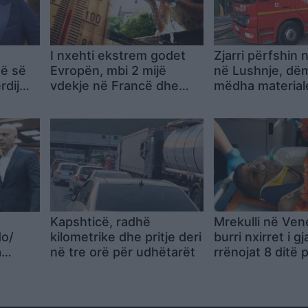
I nxehti ekstrem godet
Zjarri përfshin 
së së
Evropën, mbi 2 mijë
në Lushnje, dë
rdij
vdekje në Francë dhe
mëdha material
olicia
paralajmërime për
Zjarrfikësit ndë
ënën
temperatura rekord
të shuar flakët
sën
Kapshticë, radhë
Mrekulli në Ven
do/
kilometrike dhe pritje deri
burri nxirret i gj
a
në tre orë për udhëtarët
rrënojat 8 ditë 
atën
tërmetit