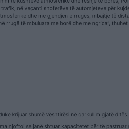
him të kushteve atmosferike dhe reshje të borës, Poli
 trafik, në veçanti shoferëve të automjeteve për kujd
atmosferike dhe me gjendjen e rrugës, mbajtje të dist
 në rrugë të mbuluara me borë dhe me ngrica”, thuhet
uke krijuar shumë vështirësi në qarkullim gjatë ditës.
a njoftoi se janë shtuar kapacitetet për të pastruar 