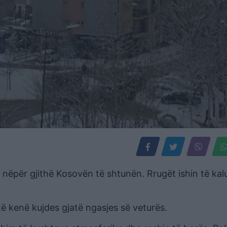
im nëpër gjithë Kosovën të shtunën. Rrugët ishin të ka
 të kenë kujdes gjatë ngasjes së veturës.