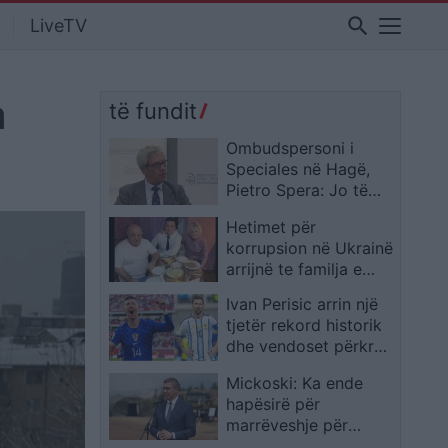
search
LiveTV
a
të fundit
Ombudspersoni i
Speciales në Hagë,
Pietro Spera: Jo të
gjithë të
Hetimet për
paraburgosurit kanë
korrupsion në Ukrainë
pranuar të më takojnë
arrijnë te familja e
Zelensky-t, prindërve
Ivan Perisic arrin një
u zbulohen 11 milionë
tjetër rekord historik
dollarë dhe i cilësojnë
dhe vendoset përkrah
“dhurata”
Messit në Kupën e
Mickoski: Ka ende
Botës
hapësirë për
marrëveshje për
mënyrën e votimit të