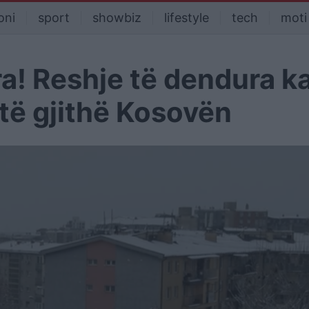
oni
sport
showbiz
lifestyle
tech
moti
a! Reshje të dendura k
 të gjithë Kosovën