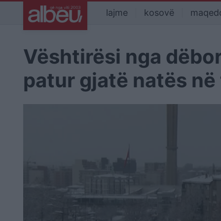
lajme
kosovë
maqed
Vështirësi nga dëbor
patur gjatë natës në