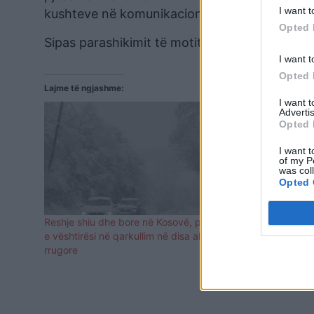
I want t
kushteve në komunikacion”, tha Durmishi.
Opted 
Sipas parashikimit të motit reshje të borës p
I want t
Opted 
Lajme të ngjashme:
I want 
Advertis
Opted 
I want t
of my P
was col
Opted 
Reshje shiu dhe bore në Kosovë, probleme
Përfshihet 
e vështirësi në qarkullim në disa akse
Kosova, autor
rrugore
drejtuesve 