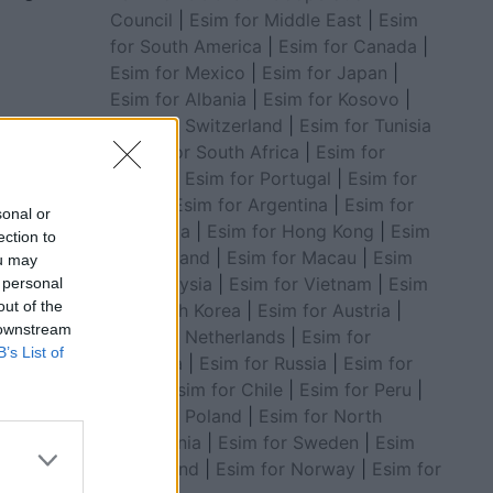
Council
|
Esim for Middle East
|
Esim
for South America
|
Esim for Canada
|
Esim for Mexico
|
Esim for Japan
|
Esim for Albania
|
Esim for Kosovo
|
Esim for Switzerland
|
Esim for Tunisia
|
Esim for South Africa
|
Esim for
Algeria
|
Esim for Portugal
|
Esim for
Brazil
|
Esim for Argentina
|
Esim for
sonal or
Colombia
|
Esim for Hong Kong
|
Esim
ection to
for Thailand
|
Esim for Macau
|
Esim
ou may
for Malaysia
|
Esim for Vietnam
|
Esim
 personal
out of the
for South Korea
|
Esim for Austria
|
 downstream
Esim for Netherlands
|
Esim for
B’s List of
Australia
|
Esim for Russia
|
Esim for
India
|
Esim for Chile
|
Esim for Peru
|
Esim for Poland
|
Esim for North
Macedonia
|
Esim for Sweden
|
Esim
for Finland
|
Esim for Norway
|
Esim for
shtatur