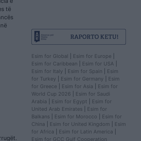
cia e
es të
ancës
 në
Esim for Global
|
Esim for Europe
|
Esim for Caribbean
|
Esim for USA
|
Esim for Italy
|
Esim for Spain
|
Esim
for Turkey
|
Esim for Germany
|
Esim
for Greece
|
Esim for Asia
|
Esim for
World Cup 2026
|
Esim for Saudi
Arabia
|
Esim for Egypt
|
Esim for
United Arab Emirates
|
Esim for
Balkans
|
Esim for Morocco
|
Esim for
China
|
Esim for United Kingdom
|
Esim
for Africa
|
Esim for Latin America
|
rrugët.
Esim for GCC Gulf Cooperation