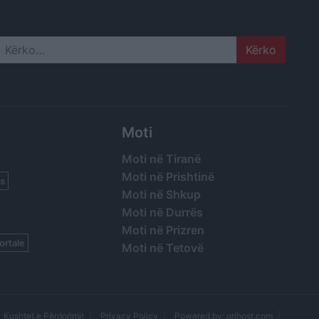
Search
Moti
Moti në Tiranë
Moti në Prishtinë
s
Moti në Shkup
Moti në Durrës
Moti në Prizren
ortale
Moti në Tetovë
Kushtet e Përdorimit
Privacy Policy
Powered by: orihost.com