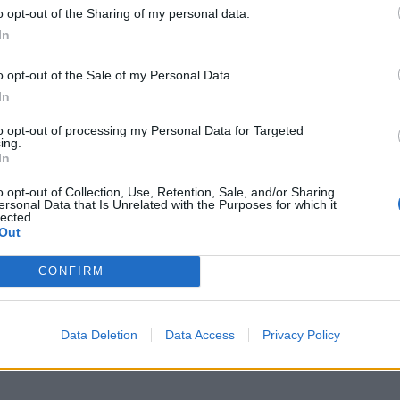
o opt-out of the Sharing of my personal data.
In
riten edhe ditëve në vazhdim.
o opt-out of the Sale of my Personal Data.
In
to opt-out of processing my Personal Data for Targeted
Kaos në rrugët e Kosovës, bllokoh
ing.
rrugët, ka dhe aksidente (VIDEO)
In
Pas reshjeve të shumta të borës, r
Kosovës janë pothuajse të bllokua
o opt-out of Collection, Use, Retention, Sale, and/or Sharing
ersonal Data that Is Unrelated with the Purposes for which it
raporton Indeksonline. Për shkak 
lected.
mospastrimit të rrugëve nga ana 
Out
Ministrisë së Infrastrukturës, kan
shumë aksidente. Kështu si pasojë
CONFIRM
shkaktuar kolona të gjata. Përv
nga reshjet e dëborës edhe
materiale edhe nuk dihet nëse ka 
itetet u bëjnë thirrje
lënduar.…
të mjeteve
Data Deletion
Data Access
Privacy Policy