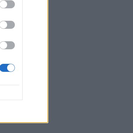
Belgium
en
rugët e
ra,
të
e
ë ndodhur
, janë
eç dëmeve
të