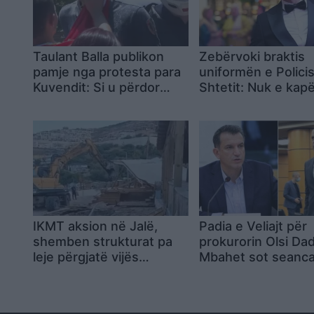
Taulant Balla publikon
Zebërvoki braktis
pamje nga protesta para
uniformën e Polici
Kuvendit: Si u përdor
Shtetit: Nuk e kapë
flamuri kuq e zi për t’i
dot këtë fushatë, p
fshirë fytyrën një polici?
që nuk duam, të h
unë dorëzoj kërke
për dorëheqje
IKMT aksion në Jalë,
Padia e Veliajt për
shemben strukturat pa
prokurorin Olsi Da
leje përgjatë vijës
Mbahet sot seanc
bregdetare
gjyqësore në Gjyk
Administrative