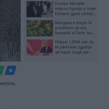
Donika Gërvalla
diasporës
nderon figurën e Ymer
Elshanit gjatë vizitës
në Shtëpinë Muze në
Mungesa e tregut lë
Poklek të Drenasit
prodhimin në ara,
fermerët e Fierit: Nuk
po shesim, duhet
Filipçe: LSDM nuk do
ndërhyrje urgjente
të përkrahë zgjidhje
që hapin rrugë për
manipulime zgjedhore
lueshme,