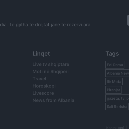
a. Të gjitha të drejtat janë të rezervuara!
Linqet
Tags
Live tv shqiptare
Edi Rama
Moti në Shqipëri
Albania New
Travel
Ilir Meta
Horoskopi
Piranjat
Livescore
gazeta, tv, p
News from Albania
Sali Berisha
Kontaktoni