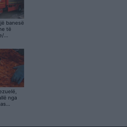
një banesë
me të
e/
rhyjnë për
ezuelë,
allë nga
pas