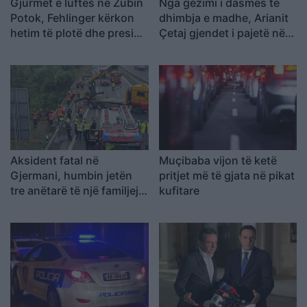
Gjurmët e luftës në Zubin
Nga gëzimi i dasmës te
Potok, Fehlinger kërkon
dhimbja e madhe, Arianit
hetim të plotë dhe presion
Çetaj gjendet i pajetë në
të BE-së ndaj Serbisë
Pejë
Aksident fatal në
Muçibaba vijon të ketë
Gjermani, humbin jetën
pritjet më të gjata në pikat
tre anëtarë të një familjeje
kufitare
nga Ferizaji që po
ktheheshin nga Kosova