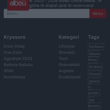
© 2003 -
2026 Albeu Online Media. Të
gjitha të drejtat janë të rezervuara!
Search
Kryesore
Kategori
Tags
Erion Veliaj
Lifestyle
Edi Rama
Free Esim
Showbiz
Albania
Zgjedhjet 2025
Tech
News
Belinda Balluku
Shëndetësi
Ilir Meta
SPAK
Argetim
Piranjat
Kombëtarja
Enciklopedi
gazeta,
tv,
portale
Sali
Berisha