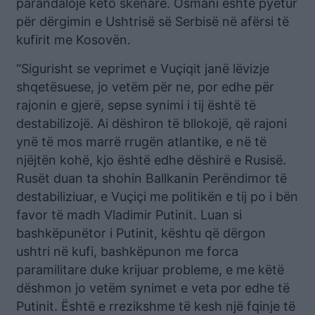
parandalojë këto skenarë. Osmani është pyetur
për dërgimin e Ushtrisë së Serbisë në afërsi të
kufirit me Kosovën.
“Sigurisht se veprimet e Vuçiqit janë lëvizje
shqetësuese, jo vetëm për ne, por edhe për
rajonin e gjerë, sepse synimi i tij është të
destabilizojë. Ai dëshiron të bllokojë, që rajoni
ynë të mos marrë rrugën atlantike, e në të
njëjtën kohë, kjo është edhe dëshirë e Rusisë.
Rusët duan ta shohin Ballkanin Perëndimor të
destabiliziuar, e Vuçiçi me politikën e tij po i bën
favor të madh Vladimir Putinit. Luan si
bashkëpunëtor i Putinit, kështu që dërgon
ushtri në kufi, bashkëpunon me forca
paramilitare duke krijuar probleme, e me këtë
dëshmon jo vetëm synimet e veta por edhe të
Putinit. Është e rrezikshme të kesh një fqinje të