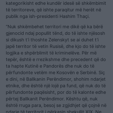
kategorikisht edhe kundër idesë së shkëmbimit
të territoreve, që ishte paraqitur më herët në
publik nga ish-presidenti Hashim Thaçi.
“Nuk shkëmbehet territori me dikë që ka bërë
gjenocid ndaj popullit tënd, do të ishte njësosh
si dikush t’i thoshte Zelenskyt se ai duhet t’i
japë territor të vetin Rusisë, dhe kjo do të ishte
logjika e shpërblimit të kriminelëve. Për më
tepër, është e rrezikshme dhe precedent që do
ta hapte Kutinë e Pandorës dhe nuk do të
përfundonte vetëm me Kosovën e Serbinë. Siç
e dini, në Ballkanin Perëndimor, shohim ndarjet
etnike, dhe është një lojë pa fund, që nuk do të
përfundonte paqësisht, por do të kalonte edhe
përtej Ballkanit Perëndimor. Kështu që, nuk
është rruga para, besoj se zgjidhjet që çojnë në
ndarje të territorit i përkasin shekullit XIX. Ne