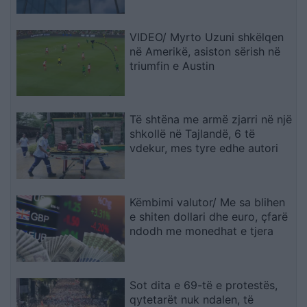
VIDEO/ Myrto Uzuni shkëlqen
në Amerikë, asiston sërish në
triumfin e Austin
Të shtëna me armë zjarri në një
shkollë në Tajlandë, 6 të
vdekur, mes tyre edhe autori
Këmbimi valutor/ Me sa blihen
e shiten dollari dhe euro, çfarë
ndodh me monedhat e tjera
Sot dita e 69-të e protestës,
qytetarët nuk ndalen, të