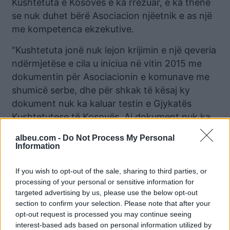
Kushtetuta e Kosovës e ka rrëzuar, e ka thënë
se nuk duhet bërë Asociacion njëetnik e as një
me kompetenca ekzekutive.
“Kushtetuta jonë nuk lejon krijimin e një qeveria
ndërmjetëse e cila u iniciua në vitin 2015 me
dokumentin për Asociacionin e komunave me
shumicë serbe, dhe për shkak të kësaj ky
dokument nuk ka kaluar testin e Gjykatës
Kushtetutese të Kosovës. Ai dokument nuk ka
hyrë në fuqi , pasi nuk e ka kaluar testin e
albeu.com -
Do Not Process My Personal
Gjykatës Kushtetutese, si e tillë nuk është
Information
dashur të zbatohet apo nënshkruhet në
Bruksel. Për më tepër, sistemi ynë kushtetuese,
If you wish to opt-out of the sale, sharing to third parties, or
processing of your personal or sensitive information for
plani i Ahtisaarit, ligji për pushtetin lokal si dhe
targeted advertising by us, please use the below opt-out
vendimi i Kushtetueses në Kosovë deklaruan
section to confirm your selection. Please note that after your
vijat e kuqe si dhe parimet të cilat mund të
opt-out request is processed you may continue seeing
përdoren nëse komunat dëshirojnë të
interest-based ads based on personal information utilized by