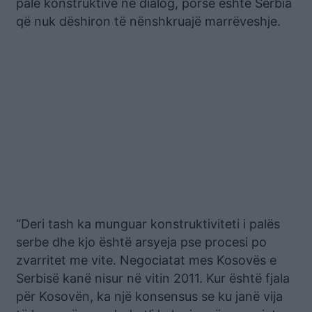
palë konstruktive në dialog, porse është Serbia
që nuk dëshiron të nënshkruajë marrëveshje.
“Deri tash ka munguar konstruktiviteti i palës
serbe dhe kjo është arsyeja pse procesi po
zvarritet me vite. Negociatat mes Kosovës e
Serbisë kanë nisur në vitin 2011. Kur është fjala
për Kosovën, ka një konsensus se ku janë vija