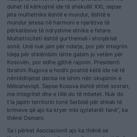
duhet të kërkojmë ide të shekullit XXI, sepse
jeta multietnike është e mundur, është e
mundur jetesa në harmoni e njerëzve të
përkatësive të ndryshme etnike e fetare.
Multietniciteti është gurthemeli i shoqërisë
sonë. Unë nuk jam për ndarje, por për integrim.
Ideja për shkëmbim ishte gabim jo vetëm për
Kosovën, por edhe gjithë rajonin. Presidenti
Ibrahim Rugova e hodhi poshtë këtë ide në të
nëntëdhjetat derisa ne ishim nën okupimin e
Millosheviqit. Sepse Kosova është shtet sovran,
me integritet dhe e tillë do të mbetet. Nuk do
t’ia japim territorin tonë Serbisë për shkak të
krimeve që ajo ka kryer mbi qytetarët tanë”, ka
thënë Osmani.
Sa i përket Asociacionit ajo ka thënë se