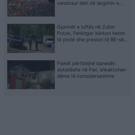
vendosur deri në largimin e
kryeministrit
Gjurmët e luftës në Zubin
Potok, Fehlinger kërkon hetim
të plotë dhe presion të BE-së
ndaj Serbisë
Flakët përfshijnë banesën
dykatëshe në Fier, shkaktohen
dëme të konsiderueshme