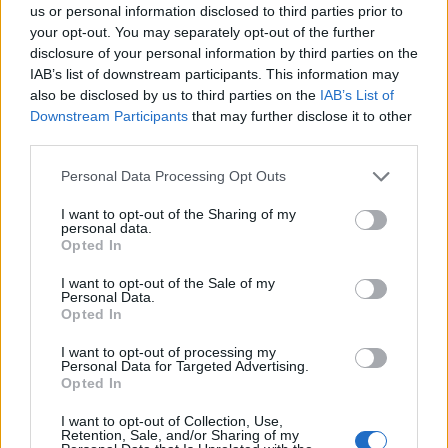
us or personal information disclosed to third parties prior to
bashkëpunojnë me njëra-tjetrën. Pozicioni im
your opt-out. You may separately opt-out of the further
është i qartë, jo vetëm tash si presidente, por
disclosure of your personal information by third parties on the
edhe që nga viti 2013, kur u iniciua kjo temë në
IAB’s list of downstream participants. This information may
Parlament, se askush nuk është kundër
also be disclosed by us to third parties on the
IAB’s List of
bashkëveprimeve mes komunave, por duhet
Downstream Participants
that may further disclose it to other
third parties.
shkuar sipas parimeve të Kushtetutës së
Kosovës, e cila ndër të tjera kërkon edhe
Personal Data Processing Opt Outs
multietnicitet. Dhe se ai Asociacion është e
I want to opt-out of the Sharing of my
nevojshme të mos ketë asnjë pushtet ekzekutiv
personal data.
Opted In
dhe se nuk mund të krijojë një forcë apo enitet
ndërmjetës mes administratës lokale dhe
I want to opt-out of the Sale of my
Personal Data.
qendrore. Kemi të bëjmë me fqinj si Serbia që
Opted In
do t’i keqpërdorë pakicat. Kjo është arsyeja pse
është e rëndësishme që të jemi të kujdesshëm
I want to opt-out of processing my
Personal Data for Targeted Advertising.
në atë që sugjerohet, sepse për ne, ajo nuk
Opted In
është thjeshtë copë letre, por ka të bëjë me të
I want to opt-out of Collection, Use,
ardhmen e jetëve tona. Ne duhet të jetojmë me
Retention, Sale, and/or Sharing of my