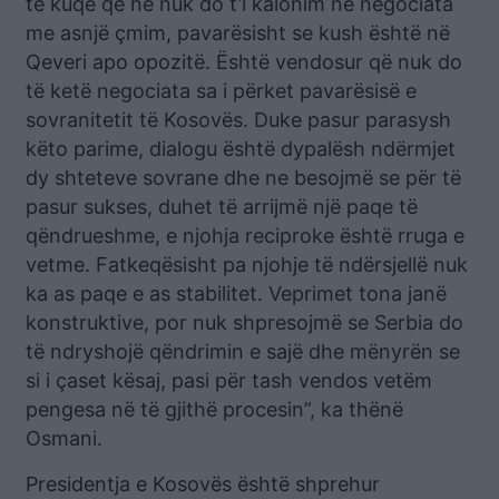
të kuqe që ne nuk do t’i kalonim në negociata
me asnjë çmim, pavarësisht se kush është në
Qeveri apo opozitë. Është vendosur që nuk do
të ketë negociata sa i përket pavarësisë e
sovranitetit të Kosovës. Duke pasur parasysh
këto parime, dialogu është dypalësh ndërmjet
dy shteteve sovrane dhe ne besojmë se për të
pasur sukses, duhet të arrijmë një paqe të
qëndrueshme, e njohja reciproke është rruga e
vetme. Fatkeqësisht pa njohje të ndërsjellë nuk
ka as paqe e as stabilitet. Veprimet tona janë
konstruktive, por nuk shpresojmë se Serbia do
të ndryshojë qëndrimin e sajë dhe mënyrën se
si i çaset kësaj, pasi për tash vendos vetëm
pengesa në të gjithë procesin”, ka thënë
Osmani.
Presidentja e Kosovës është shprehur