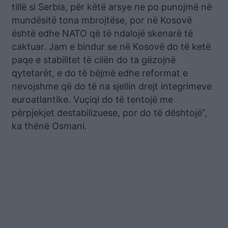
tillë si Serbia, për këtë arsye ne po punojmë në
mundësitë tona mbrojtëse, por në Kosovë
është edhe NATO që të ndalojë skenarë të
caktuar. Jam e bindur se në Kosovë do të ketë
paqe e stabilitet të cilën do ta gëzojnë
qytetarët, e do të bëjmë edhe reformat e
nevojshme që do të na sjellin drejt integrimeve
euroatlantike. Vuçiqi do të tentojë me
përpjekjet destabilizuese, por do të dështojë”,
ka thënë Osmani.