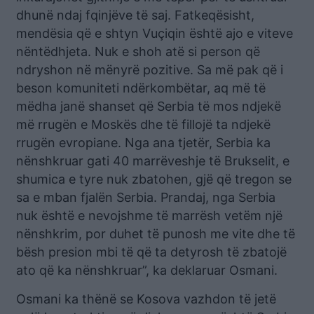
dhunë ndaj fqinjëve të saj. Fatkeqësisht,
mendësia që e shtyn Vuçiqin është ajo e viteve
nëntëdhjeta. Nuk e shoh atë si person që
ndryshon në mënyrë pozitive. Sa më pak që i
beson komuniteti ndërkombëtar, aq më të
mëdha janë shanset që Serbia të mos ndjekë
më rrugën e Moskës dhe të fillojë ta ndjekë
rrugën evropiane. Nga ana tjetër, Serbia ka
nënshkruar gati 40 marrëveshje të Brukselit, e
shumica e tyre nuk zbatohen, gjë që tregon se
sa e mban fjalën Serbia. Prandaj, nga Serbia
nuk është e nevojshme të marrësh vetëm një
nënshkrim, por duhet të punosh me vite dhe të
bësh presion mbi të që ta detyrosh të zbatojë
ato që ka nënshkruar”, ka deklaruar Osmani.
Osmani ka thënë se Kosova vazhdon të jetë