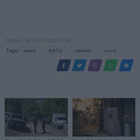
Shtuar
më
5.02.2023 13:49
Tags:
,
,
,
albeu
NATO
osmani
vucic