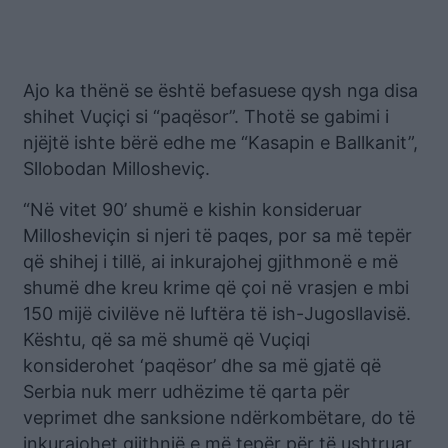
Ajo ka thënë se është befasuese qysh nga disa
shihet Vuçiçi si “paqësor”. Thotë se gabimi i
njëjtë ishte bërë edhe me “Kasapin e Ballkanit”,
Sllobodan Millosheviç.
“Në vitet 90’ shumë e kishin konsideruar
Millosheviçin si njeri të paqes, por sa më tepër
që shihej i tillë, ai inkurajohej gjithmonë e më
shumë dhe kreu krime që çoi në vrasjen e mbi
150 mijë civilëve në luftëra të ish-Jugosllavisë.
Kështu, që sa më shumë që Vuçiqi
konsiderohet ‘paqësor’ dhe sa më gjatë që
Serbia nuk merr udhëzime të qarta për
veprimet dhe sanksione ndërkombëtare, do të
inkurajohet gjithnjë e më tepër për të ushtruar