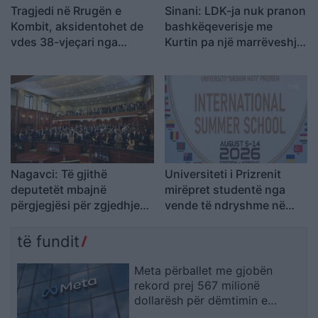
Tragjedi në Rrugën e
Sinani: LDK-ja nuk pranon
Kombit, aksidentohet de
bashkëqeverisje me
vdes 38-vjeçari nga
Kurtin pa një marrëveshje
Kosova
të balancuar
Nagavci: Të gjithë
Universiteti i Prizrenit
deputetët mbajnë
mirëpret studentë nga
përgjegjësi për zgjedhjen
vende të ndryshme në
e Presidentit
Shkollën Verore
Ndërkombëtare
të fundit
Meta përballet me gjobën
rekord prej 567 milionë
dollarësh për dëmtimin e
fëmijëve