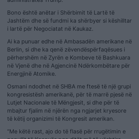
Bono është anëtar i Shërbimit të Lartë të
Jashtëm dhe së fundmi ka shërbyer si këshilltar
i lartë për Negociatat në Kaukaz.
Ai ka punuar edhe në Ambasadën amerikane në
Berlin, si dhe ka qenë zëvendëspërfaqësues i
përhershëm në Zyrën e Kombeve të Bashkuara
në Vjenë dhe në Agjencinë Ndërkombëtare për
Energjinë Atomike.
Osmani ndodhet në SHBA me ftesë të një grupi
kongresistësh amerikanë, për të marrë pjesë në
Lutjet Nacionale të Mëngjesit, si dhe për të
mbajtur fjalim në njërën nga ngjarjet kryesore
të këtij organizimi të Kongresit amerikan.
“Me këtë rast, ajo do të flasë për rrugëtimin e