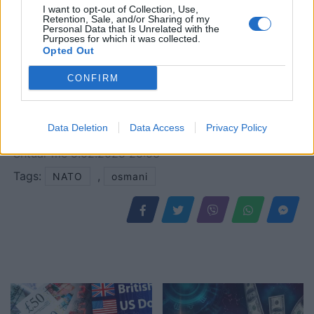
I want to opt-out of Collection, Use,
Retention, Sale, and/or Sharing of my
Personal Data that Is Unrelated with the
Purposes for which it was collected.
Opted Out
CONFIRM
Data Deletion
Data Access
Privacy Policy
Shtuar
më
5.02.2025 20:06
Tags:
,
NATO
osmani