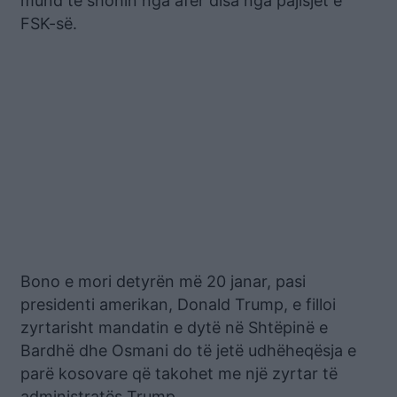
mund të shohin nga afër disa nga pajisjet e
FSK-së.
Bono e mori detyrën më 20 janar, pasi
presidenti amerikan, Donald Trump, e filloi
zyrtarisht mandatin e dytë në Shtëpinë e
Bardhë dhe Osmani do të jetë udhëheqësja e
parë kosovare që takohet me një zyrtar të
administratës Trump.