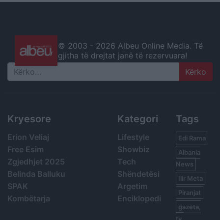
© 2003 -
2026 Albeu Online Media. Të
gjitha të drejtat janë të rezervuara!
Search
Kryesore
Kategori
Tags
Erion Veliaj
Lifestyle
Edi Rama
Free Esim
Showbiz
Albania
Zgjedhjet 2025
Tech
News
Belinda Balluku
Shëndetësi
Ilir Meta
SPAK
Argetim
Piranjat
Kombëtarja
Enciklopedi
gazeta,
tv,