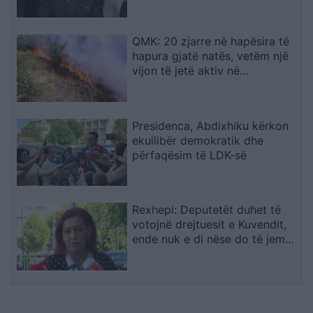
QMK: 20 zjarre në hapësira të
hapura gjatë natës, vetëm një
vijon të jetë aktiv në
Makedonski Brod
Presidenca, Abdixhiku kërkon
ekuilibër demokratik dhe
përfaqësim të LDK-së
Rexhepi: Deputetët duhet të
votojnë drejtuesit e Kuvendit,
ende nuk e di nëse do të jem
në qeverinë e re