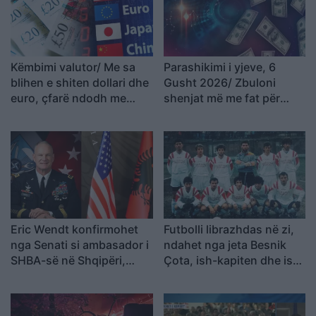
Këmbimi valutor/ Me sa
Parashikimi i yjeve, 6
blihen e shiten dollari dhe
Gusht 2026/ Zbuloni
euro, çfarë ndodh me
shenjat më me fat për
monedhat e tjera
ditën e sotme
Eric Wendt konfirmohet
Futbolli librazhdas në zi,
nga Senati si ambasador i
ndahet nga jeta Besnik
SHBA-së në Shqipëri,
Çota, ish-kapiten dhe ish-
emërimi pret firmën e
trajner i Sopotit
Trump