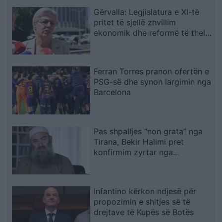
Gërvalla: Legjislatura e XI-të
pritet të sjellë zhvillim
ekonomik dhe reformë të thellë
në drejtësi
Ferran Torres pranon ofertën e
PSG-së dhe synon largimin nga
Barcelona
Pas shpalljes “non grata” nga
Tirana, Bekir Halimi pret
konfirmim zyrtar nga
ambasada e Maqedonisë së
Veriut
Infantino kërkon ndjesë për
propozimin e shitjes së të
drejtave të Kupës së Botës