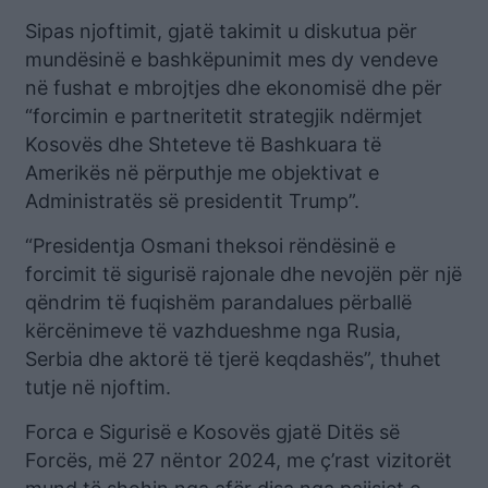
Sipas njoftimit, gjatë takimit u diskutua për
mundësinë e bashkëpunimit mes dy vendeve
në fushat e mbrojtjes dhe ekonomisë dhe për
“forcimin e partneritetit strategjik ndërmjet
Kosovës dhe Shteteve të Bashkuara të
Amerikës në përputhje me objektivat e
Administratës së presidentit Trump”.
“Presidentja Osmani theksoi rëndësinë e
forcimit të sigurisë rajonale dhe nevojën për një
qëndrim të fuqishëm parandalues përballë
kërcënimeve të vazhdueshme nga Rusia,
Serbia dhe aktorë të tjerë keqdashës”, thuhet
tutje në njoftim.
Forca e Sigurisë e Kosovës gjatë Ditës së
Forcës, më 27 nëntor 2024, me ç’rast vizitorët