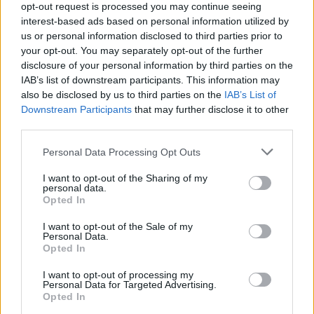
Osmani takim me
Osmani takohet me ish-
opt-out request is processed you may continue seeing
Kasanof, thekson
komandantin suprem të
interest-based ads based on personal information utilized by
rëndësinë e anëtarësimit
NATO-s për Evropën: Rol
us or personal information disclosed to third parties prior to
në NATO
të rëndësishëm për lirinë
your opt-out. You may separately opt-out of the further
e Kosovës
disclosure of your personal information by third parties on the
IAB’s list of downstream participants. This information may
also be disclosed by us to third parties on the
IAB’s List of
Downstream Participants
that may further disclose it to other
third parties.
Personal Data Processing Opt Outs
Osmani takohet me
komandantin e KFOR-it,
I want to opt-out of the Sharing of my
diskutojnë për
personal data.
koordinimin e aktiviteteve
Opted In
për vizitën e sekretarit të
NATO-s
I want to opt-out of the Sale of my
Personal Data.
Opted In
I want to opt-out of processing my
Personal Data for Targeted Advertising.
Opted In