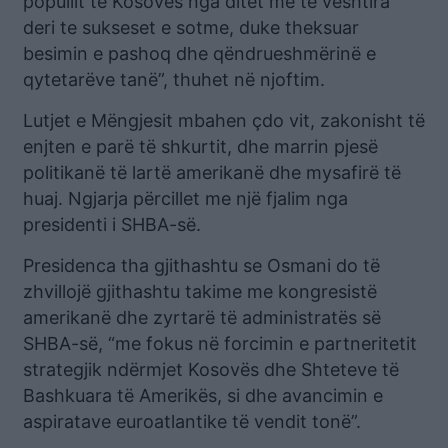
popullit të Kosovës nga ditët më të vështira
deri te sukseset e sotme, duke theksuar
besimin e pashoq dhe qëndrueshmërinë e
qytetarëve tanë”, thuhet në njoftim.
Lutjet e Mëngjesit mbahen çdo vit, zakonisht të
enjten e parë të shkurtit, dhe marrin pjesë
politikanë të lartë amerikanë dhe mysafirë të
huaj. Ngjarja përcillet me një fjalim nga
presidenti i SHBA-së.
Presidenca tha gjithashtu se Osmani do të
zhvillojë gjithashtu takime me kongresistë
amerikanë dhe zyrtarë të administratës së
SHBA-së, “me fokus në forcimin e partneritetit
strategjik ndërmjet Kosovës dhe Shteteve të
Bashkuara të Amerikës, si dhe avancimin e
aspiratave euroatlantike të vendit tonë”.