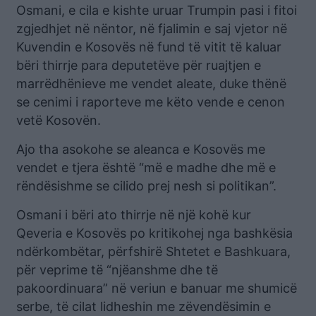
Osmani, e cila e kishte uruar Trumpin pasi i fitoi
zgjedhjet në nëntor, në fjalimin e saj vjetor në
Kuvendin e Kosovës në fund të vitit të kaluar
bëri thirrje para deputetëve për ruajtjen e
marrëdhënieve me vendet aleate, duke thënë
se cenimi i raporteve me këto vende e cenon
vetë Kosovën.
Ajo tha asokohe se aleanca e Kosovës me
vendet e tjera është “më e madhe dhe më e
rëndësishme se cilido prej nesh si politikan”.
Osmani i bëri ato thirrje në një kohë kur
Qeveria e Kosovës po kritikohej nga bashkësia
ndërkombëtar, përfshirë Shtetet e Bashkuara,
për veprime të “njëanshme dhe të
pakoordinuara” në veriun e banuar me shumicë
serbe, të cilat lidheshin me zëvendësimin e