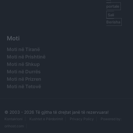
portale
Sali
Berisha
Moti
Moti në Tiranë
Moti në Prishtinë
Moti në Shkup
Moti në Durrës
Moti në Prizren
Moti në Tetovë
© 2003 -
2026 Të gjitha të drejtat janë të rezervuara!
Kontaktoni
Kushtet e Përdorimit
Privacy Policy
Powered by:
orihost.com