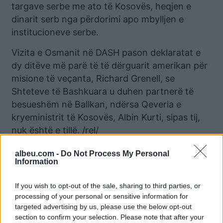
targave serbe me ato të Kosovës, heqjen e
dinarit serb nga përdorimi apo mbylljen e
institucioneve serbe.
Vizita e Osmanit në DASH pason deklaratat e
dy ditëve më parë të të dërguarit amerikan për
misione të veçanta, Richard Grenell, se
Shteteve të Bashkuara u duhen partnerë të
besueshëm në Ballkan, ndërsa Qeveria e
kryeministrit të Kosovës, Albin Kurti, sipas tij,
nuk është e tillë. /rel/
albeu.com -
Do Not Process My Personal
Information
Lajme të ngjashme:
If you wish to opt-out of the sale, sharing to third parties, or
processing of your personal or sensitive information for
targeted advertising by us, please use the below opt-out
section to confirm your selection. Please note that after your