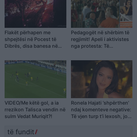
Flakët përhapen me
Pedagogët në shërbim të
shpejtësi në Pocest të
regjimit! Apeli i aktivistes
Dibrës, disa banesa në
nga protesta: Të
rrezik
bashkohemi për
Shqipërinë që meritojmë
VIDEO/Me këtë gol, a ia
Ronela Hajati ‘shpërthen’
rrezikon Talisca vendin në
ndaj komenteve negative:
sulm Vedat Muriqit?!
Të vjen turp t’i lexosh, jo
më t’i shkruash
të fundit