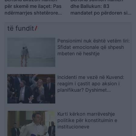
për skemë me ilaçet: Pas
dhe Ballukun: 83
ndërmarrjes shtetërore
mandatet po përdoren si
qëndron një tjetër “Yfet”,
mburojë për aferat
KAYO e përfshirë në trafik
kriminale
të fundit
armësh
Pensionimi nuk është vetëm liri:
Sfidat emocionale që shpesh
mbeten në heshtje
Incidenti me vezë në Kuvend:
reagim i çastit apo aksion i
planifikuar? Dyshimet
drejtohen te Ramush Haradinaj
Kurti kërkon marrëveshje
politike për konstituimin e
institucioneve