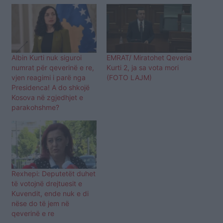
Albin Kurti nuk siguroi
EMRAT/ Miratohet Qeveria
numrat për qeverinë e re,
Kurti 2, ja sa vota mori
vjen reagimi i parë nga
(FOTO LAJM)
Presidenca! A do shkojë
Kosova në zgjedhjet e
parakohshme?
Rexhepi: Deputetët duhet
të votojnë drejtuesit e
Kuvendit, ende nuk e di
nëse do të jem në
qeverinë e re