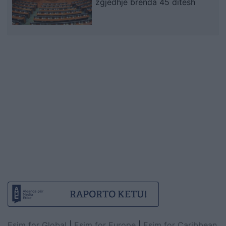
zgjedhje brenda 45 ditësh
Esim for Global
|
Esim for Europe
|
Esim for Caribbean