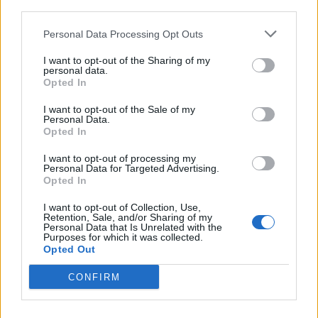
third parties.
Personal Data Processing Opt Outs
I want to opt-out of the Sharing of my
personal data.
Opted In
I want to opt-out of the Sale of my
Personal Data.
Opted In
Protesta hyn në ditën e
Shpërthim me tritol në
I want to opt-out of processing my
70-të, Steve Hanke:
banesën e 72-vjeçarit në
Personal Data for Targeted Advertising.
Shqiptarët vijojnë revoltën
Tufinë, në kërkim tre
Opted In
kundër korrupsionit,
vëllezër
Rama duhet të largohet
I want to opt-out of Collection, Use,
Retention, Sale, and/or Sharing of my
Personal Data that Is Unrelated with the
Purposes for which it was collected.
Opted Out
CONFIRM
Gazetarja zvicerane
Eksploziv i pashpërthyer