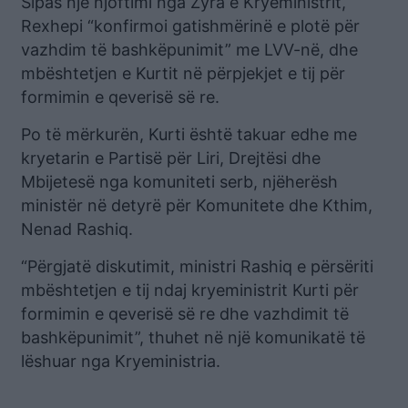
Sipas një njoftimi nga Zyra e Kryeministrit,
Rexhepi “konfirmoi gatishmërinë e plotë për
vazhdim të bashkëpunimit” me LVV-në, dhe
mbështetjen e Kurtit në përpjekjet e tij për
formimin e qeverisë së re.
Po të mërkurën, Kurti është takuar edhe me
kryetarin e Partisë për Liri, Drejtësi dhe
Mbijetesë nga komuniteti serb, njëherësh
ministër në detyrë për Komunitete dhe Kthim,
Nenad Rashiq.
“Përgjatë diskutimit, ministri Rashiq e përsëriti
mbështetjen e tij ndaj kryeministrit Kurti për
formimin e qeverisë së re dhe vazhdimit të
bashkëpunimit”, thuhet në një komunikatë të
lëshuar nga Kryeministria.