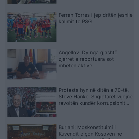
Ferran Torres i jep dritën jeshile
kalimit te PSG
Angellov: Dy nga gjashtë
zjarret e raportuara sot
mbeten aktive
Protesta hyn në ditën e 70-të,
Steve Hanke: Shqiptarët vijojnë
revoltën kundër korrupsionit,
Rama duhet të largohet
Burjani: Moskonstituimi i
Kuvendit e çon Kosovën në