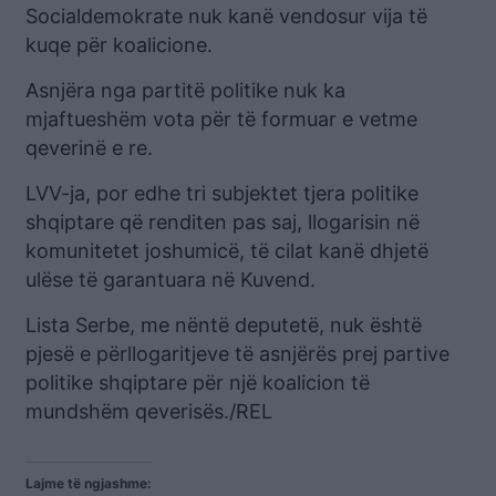
Socialdemokrate nuk kanë vendosur vija të
kuqe për koalicione.
Asnjëra nga partitë politike nuk ka
mjaftueshëm vota për të formuar e vetme
qeverinë e re.
LVV-ja, por edhe tri subjektet tjera politike
shqiptare që renditen pas saj, llogarisin në
komunitetet joshumicë, të cilat kanë dhjetë
ulëse të garantuara në Kuvend.
Lista Serbe, me nëntë deputetë, nuk është
pjesë e përllogaritjeve të asnjërës prej partive
politike shqiptare për një koalicion të
mundshëm qeverisës./REL
Lajme të ngjashme: