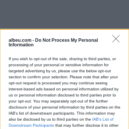
albeu.com -
Do Not Process My Personal
Information
If you wish to opt-out of the sale, sharing to third parties, or
processing of your personal or sensitive information for
targeted advertising by us, please use the below opt-out
section to confirm your selection. Please note that after your
opt-out request is processed you may continue seeing
interest-based ads based on personal information utilized by
Shtuar
më
2.04.2025 17:59
us or personal information disclosed to third parties prior to
your opt-out. You may separately opt-out of the further
Tags:
,
kosove
kurti
disclosure of your personal information by third parties on the
IAB’s list of downstream participants. This information may
also be disclosed by us to third parties on the
IAB’s List of
Downstream Participants
that may further disclose it to other