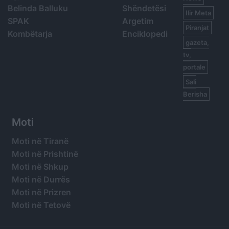
Belinda Balluku
Shëndetësi
Ilir Meta
SPAK
Argetim
Piranjat
Kombëtarja
Enciklopedi
gazeta,
tv,
portale
Sali
Berisha
Moti
Moti në Tiranë
Moti në Prishtinë
Moti në Shkup
Moti në Durrës
Moti në Prizren
Moti në Tetovë