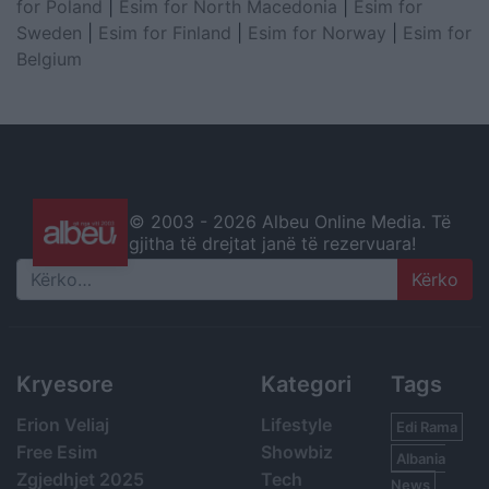
for Poland
|
Esim for North Macedonia
|
Esim for
Sweden
|
Esim for Finland
|
Esim for Norway
|
Esim for
Belgium
© 2003 -
2026 Albeu Online Media. Të
gjitha të drejtat janë të rezervuara!
Search
Kryesore
Kategori
Tags
Erion Veliaj
Lifestyle
Edi Rama
Free Esim
Showbiz
Albania
Zgjedhjet 2025
Tech
News