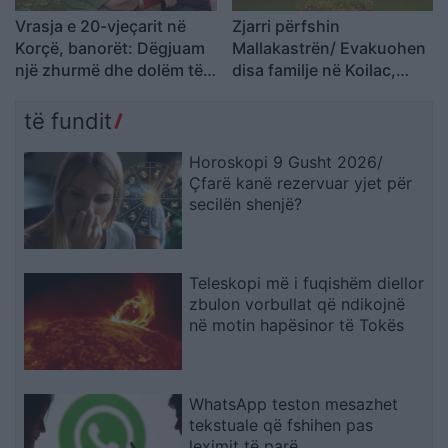
Vrasja e 20-vjeçarit në
Zjarri përfshin
Korçë, banorët: Dëgjuam
Mallakastrën/ Evakuohen
një zhurmë dhe dolëm të
disa familje në Koilac,
shihnim çfarë kishte
flakët afrohen pranë
ndodhur
banesave
të fundit
Horoskopi 9 Gusht 2026/
Çfarë kanë rezervuar yjet për
secilën shenjë?
Teleskopi më i fuqishëm diellor
zbulon vorbullat që ndikojnë
në motin hapësinor të Tokës
WhatsApp teston mesazhet
tekstuale që fshihen pas
leximit të parë