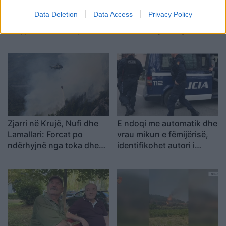
Protestuesit vijojnë
Ditëve shumë të nxehta
Data Deletion
Data Access
Privacy Policy
marshimin pa u ndalur:
po u vjen fundi?
Shqipëria e rinisë, jo e
Meteorologia tregon se
partisë!
kur nis rënia e
temperaturave
Zjarri në Krujë, Nufi dhe
E ndoqi me automatik dhe
Lamallari: Forcat po
vrau mikun e fëmijërisë,
ndërhyjnë nga toka dhe
identifikohet autori i
ajri
dyshuar që është në
kërkim