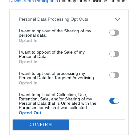
Downstream Participants
that may further disclose it to other
third parties.
Personal Data Processing Opt Outs
I want to opt-out of the Sharing of my
personal data.
Opted In
I want to opt-out of the Sale of my
Personal Data.
Opted In
Pas dy vitesh në kërkim
Përfundon pas 4 orësh
I want to opt-out of processing my
Personal Data for Targeted Advertising.
për dosjen e inceneratorit
protesta kundër klasës
Opted In
të Tiranës, arrestohet
politike: “Nesër më
Renardo Nallbani në
shumë!”
I want to opt-out of Collection, Use,
Palasë
Retention, Sale, and/or Sharing of my
Personal Data that Is Unrelated with the
Purposes for which it was collected.
Opted Out
CONFIRM