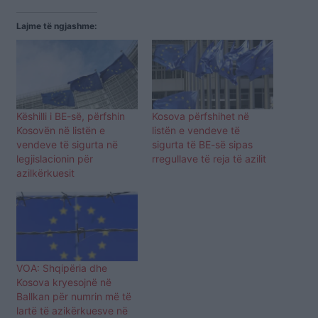
Lajme të ngjashme:
Këshilli i BE-së, përfshin
Kosova përfshihet në
Kosovën në listën e
listën e vendeve të
vendeve të sigurta në
sigurta të BE-së sipas
legjislacionin për
rregullave të reja të azilit
azilkërkuesit
VOA: Shqipëria dhe
Kosova kryesojnë në
Ballkan për numrin më të
lartë të azikërkuesve në