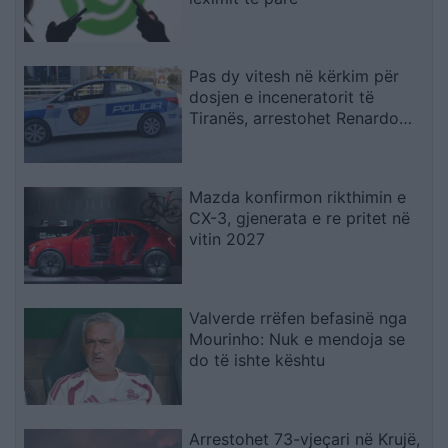
Pas dy vitesh në kërkim për
dosjen e inceneratorit të
Tiranës, arrestohet Renardo
Nallbani në Palasë
Mazda konfirmon rikthimin e
CX-3, gjenerata e re pritet në
vitin 2027
Valverde rrëfen befasinë nga
Mourinho: Nuk e mendoja se
do të ishte kështu
Arrestohet 73-vjeçari në Krujë,