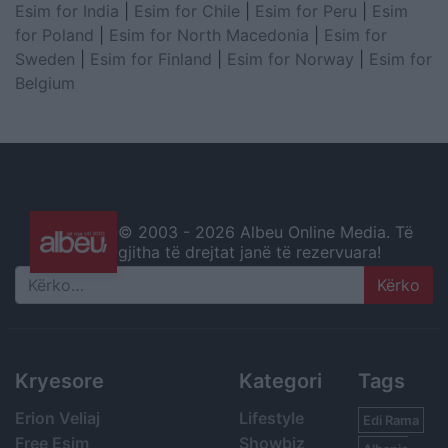
Esim for India
|
Esim for Chile
|
Esim for Peru
|
Esim
for Poland
|
Esim for North Macedonia
|
Esim for
Sweden
|
Esim for Finland
|
Esim for Norway
|
Esim for
Belgium
© 2003 -
2026 Albeu Online Media. Të
gjitha të drejtat janë të rezervuara!
Search
Kryesore
Kategori
Tags
Erion Veliaj
Lifestyle
Edi Rama
Free Esim
Showbiz