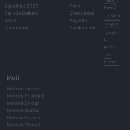
Albania
Zgjedhjet 2025
Tech
News
Belinda Balluku
Shëndetësi
Ilir Meta
SPAK
Argetim
Piranjat
Kombëtarja
Enciklopedi
gazeta,
tv,
portale
Sali
Berisha
Moti
Moti në Tiranë
Moti në Prishtinë
Moti në Shkup
Moti në Durrës
Moti në Prizren
Moti në Tetovë