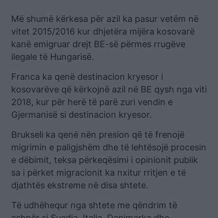
Më shumë kërkesa për azil ka pasur vetëm në
vitet 2015/2016 kur dhjetëra mijëra kosovarë
kanë emigruar drejt BE-së përmes rrugëve
ilegale të Hungarisë.
Franca ka qenë destinacion kryesor i
kosovarëve që kërkojnë azil në BE qysh nga viti
2018, kur për herë të parë zuri vendin e
Gjermanisë si destinacion kryesor.
Brukseli ka qenë nën presion që të frenojë
migrimin e paligjshëm dhe të lehtësojë procesin
e dëbimit, teksa përkeqësimi i opinionit publik
sa i përket migracionit ka nxitur rritjen e të
djathtës ekstreme në disa shtete.
Të udhëhequr nga shtete me qëndrim të
ashpër si Suedia, Italia, Danimarka dhe