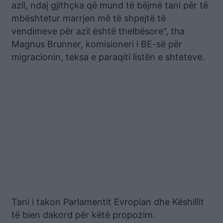
azil, ndaj gjithçka që mund të bëjmë tani për të
mbështetur marrjen më të shpejtë të
vendimeve për azil është thelbësore”, tha
Magnus Brunner, komisioneri i BE-së për
migracionin, teksa e paraqiti listën e shteteve.
Tani i takon Parlamentit Evropian dhe Këshillit
të bien dakord për këtë propozim.