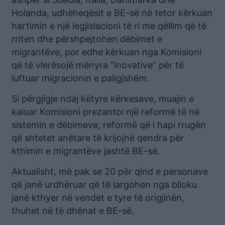
Holanda, udhëheqësit e BE-së në tetor kërkuan
hartimin e një legjislacioni të ri me qëllim që të
rriten dhe përshpejtohen dëbimet e
migrantëve, por edhe kërkuan nga Komisioni
që të vlerësojë mënyra “inovative” për të
luftuar migracionin e paligjshëm.
Si përgjigje ndaj këtyre kërkesave, muajin e
kaluar Komisioni prezantoi një reformë të në
sistemin e dëbimeve, reformë që i hapi rrugën
që shtetet anëtare të krijojnë qendra për
kthimin e migrantëve jashtë BE-së.
Aktualisht, më pak se 20 për qind e personave
që janë urdhëruar që të largohen nga blloku
janë kthyer në vendet e tyre të origjinën,
thuhet në të dhënat e BE-së.