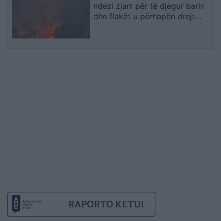
ndezi zjarr për të djegur barin
dhe flakët u përhapën drejt
malit