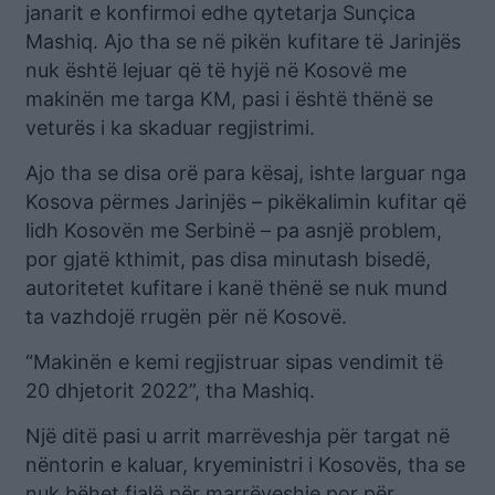
janarit e konfirmoi edhe qytetarja Sunçica
Mashiq. Ajo tha se në pikën kufitare të Jarinjës
nuk është lejuar që të hyjë në Kosovë me
makinën me targa KM, pasi i është thënë se
veturës i ka skaduar regjistrimi.
Ajo tha se disa orë para kësaj, ishte larguar nga
Kosova përmes Jarinjës – pikëkalimin kufitar që
lidh Kosovën me Serbinë – pa asnjë problem,
por gjatë kthimit, pas disa minutash bisedë,
autoritetet kufitare i kanë thënë se nuk mund
ta vazhdojë rrugën për në Kosovë.
“Makinën e kemi regjistruar sipas vendimit të
20 dhjetorit 2022”, tha Mashiq.
Një ditë pasi u arrit marrëveshja për targat në
nëntorin e kaluar, kryeministri i Kosovës, tha se
nuk bëhet fjalë për marrëveshje por për