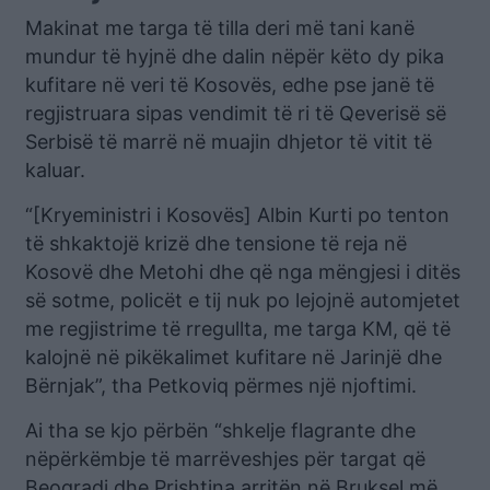
Makinat me targa të tilla deri më tani kanë
mundur të hyjnë dhe dalin nëpër këto dy pika
kufitare në veri të Kosovës, edhe pse janë të
regjistruara sipas vendimit të ri të Qeverisë së
Serbisë të marrë në muajin dhjetor të vitit të
kaluar.
“[Kryeministri i Kosovës] Albin Kurti po tenton
të shkaktojë krizë dhe tensione të reja në
Kosovë dhe Metohi dhe që nga mëngjesi i ditës
së sotme, policët e tij nuk po lejojnë automjetet
me regjistrime të rregullta, me targa KM, që të
kalojnë në pikëkalimet kufitare në Jarinjë dhe
Bërnjak”, tha Petkoviq përmes një njoftimi.
Ai tha se kjo përbën “shkelje flagrante dhe
nëpërkëmbje të marrëveshjes për targat që
Beogradi dhe Prishtina arritën në Bruksel më