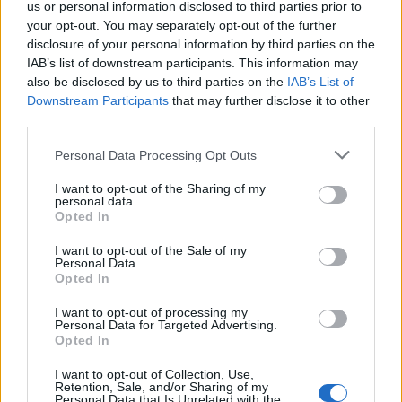
us or personal information disclosed to third parties prior to
ndërkombëtarë, në radhë të parë BE-së, pasi
your opt-out. You may separately opt-out of the further
siç thanë, është përgjegjëse për zbatimin e
disclosure of your personal information by third parties on the
marrëveshjes, që “urgjentisht të parandalojë që
IAB’s list of downstream participants. This information may
also be disclosed by us to third parties on the
IAB’s List of
Kurti të shkelë marrëveshjen për targat dhe në
Downstream Participants
that may further disclose it to other
këtë mënyrë të parandalohet përshkallëzimi i
third parties.
mëtejmë i situatës në terren”.
Personal Data Processing Opt Outs
“Populli serb nuk do të shikojë me qetësi
I want to opt-out of the Sharing of my
shkeljen e të drejtave elementare të njeriut dhe
personal data.
shkeljen e marrëveshjeve që garantojnë këto të
Opted In
drejta të popullit tonë”, tha Lista Serbe.
I want to opt-out of the Sale of my
Personal Data.
Pas krizës së shkaktuar në veri të Kosovës
Opted In
gjatë nëntorit të kaluar lidhur me riregjistrimin e
I want to opt-out of processing my
makinave me targa serbe në ato RKS
Personal Data for Targeted Advertising.
Opted In
(Republika e Kosovës), që serbët refuzuan ta
bëjnë, më 23 nëntor u arrit një marrëveshje në
I want to opt-out of Collection, Use,
Retention, Sale, and/or Sharing of my
Bruksel. Marrëveshja u arrit gjatë takimit të
Personal Data that Is Unrelated with the