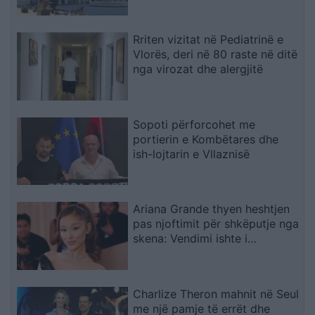
Rriten vizitat në Pediatrinë e
Vlorës, deri në 80 raste në ditë
nga virozat dhe alergjitë
Sopoti përforcohet me
portierin e Kombëtares dhe
ish-lojtarin e Vllaznisë
Ariana Grande thyen heshtjen
pas njoftimit për shkëputje nga
skena: Vendimi ishte i
paramenduar, jo i momentit
Charlize Theron mahnit në Seul
me një pamje të errët dhe