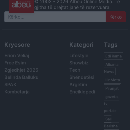
© 2003 -
2026 Albeu Online Media. Të
gjitha të drejtat janë të rezervuara!
Search
Kryesore
Kategori
Tags
Erion Veliaj
Lifestyle
Edi Rama
Free Esim
Showbiz
Albania
Zgjedhjet 2025
Tech
News
Belinda Balluku
Shëndetësi
Ilir Meta
SPAK
Argetim
Piranjat
Kombëtarja
Enciklopedi
gazeta,
tv,
portale
Sali
Berisha