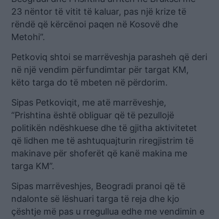
23 nëntor të vitit të kaluar, pas një krize të
rëndë që kërcënoi paqen në Kosovë dhe
Metohi”.
Petkoviq shtoi se marrëveshja parasheh që deri
në një vendim përfundimtar për targat KM,
këto targa do të mbeten në përdorim.
Sipas Petkoviqit, me atë marrëveshje,
“Prishtina është obliguar që të pezullojë
politikën ndëshkuese dhe të gjitha aktivitetet
që lidhen me të ashtuquajturin riregjistrim të
makinave për shoferët që kanë makina me
targa KM”.
Sipas marrëveshjes, Beogradi pranoi që të
ndalonte së lëshuari targa të reja dhe kjo
çështje më pas u rregullua edhe me vendimin e