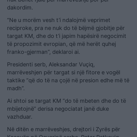
dakordim.
“Ne u morëm vesh t’i ndalojmë veprimet
reciproke, pra ne nuk do të bëjmë gjobitje për
targat KM, dhe do t’i japim hapësirë negocimit
të propozimit evropian, që më herët quhej
franko-gjerman”, deklaroi ai.
Presidenti serb, Aleksandar Vuçiq,
marrëveshjen për targat si një fitore e vogël
taktike “që do të na çojë në presion edhe më të
madh”.
Ai shtoi se targat KM “do të mbeten dhe do të
mbijetojnë” derisa negociatat janë duke
vazhduar.
Në ditën e marrëveshjes, drejtori i Zyrës për