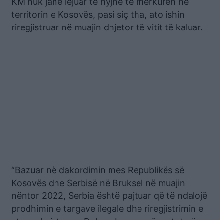
KM nuk janë lejuar të hyjnë të mërkurën në
territorin e Kosovës, pasi siç tha, ato ishin
riregjistruar në muajin dhjetor të vitit të kaluar.
“Bazuar në dakordimin mes Republikës së
Kosovës dhe Serbisë në Bruksel në muajin
nëntor 2022, Serbia është pajtuar që të ndalojë
prodhimin e targave ilegale dhe riregjistrimin e