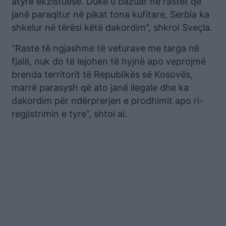
atyre ekzistuese. Duke u bazuar në rastet që
janë paraqitur në pikat tona kufitare, Serbia ka
shkelur në tërësi këtë dakordim”, shkroi Sveçla.
“Raste të ngjashme të veturave me targa në
fjalë, nuk do të lejohen të hyjnë apo veprojmë
brenda territorit të Republikës së Kosovës,
marrë parasysh që ato janë ilegale dhe ka
dakordim për ndërprerjen e prodhimit apo ri-
regjistrimin e tyre”, shtoi ai.