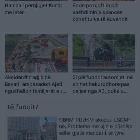
Hamza i përgjigjet Kurtit
Ende pa njoftim për
me letër
vazhdimin e seancës
konstituive të Kuvendit
Aksidenti tragjik në
Si përfundoi automjeti në
Bavari, ambasadori Ajeti
shinat hekurudhore pas
ngushëllon familjarët e tre
daljes nga A3, duke u
viktimave nga Kosova
marrë jetën tre
mërgimtarëve nga
të fundit
Kosova? Detajet dhe
pamjet nga Gjermania
OBRM-PDUKM akuzon LSDM-
në: Probleme me ujin e pijshëm
edhe gjatë mandatit të tyre