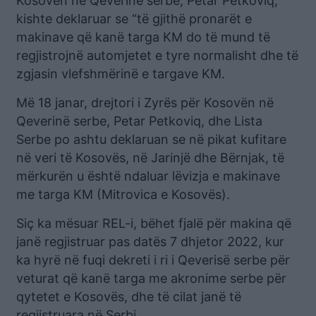
Kosovën në Qeverinë serbe, Petar Petkoviq,
kishte deklaruar se “të gjithë pronarët e
makinave që kanë targa KM do të mund të
regjistrojnë automjetet e tyre normalisht dhe të
zgjasin vlefshmërinë e targave KM.
Më 18 janar, drejtori i Zyrës për Kosovën në
Qeverinë serbe, Petar Petkoviq, dhe Lista
Serbe po ashtu deklaruan se në pikat kufitare
në veri të Kosovës, në Jarinjë dhe Bërnjak, të
mërkurën u është ndaluar lëvizja e makinave
me targa KM (Mitrovica e Kosovës).
Siç ka mësuar REL-i, bëhet fjalë për makina që
janë regjistruar pas datës 7 dhjetor 2022, kur
ka hyrë në fuqi dekreti i ri i Qeverisë serbe për
veturat që kanë targa me akronime serbe për
qytetet e Kosovës, dhe të cilat janë të
regjistruara në Serbi.