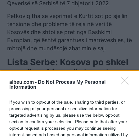
Qeverisë së Serbisë të 7 dhjetorit 2022.
Petkoviq tha se veprimet e Kurtit sot po sjellin
tensione dhe probleme të reja në veri të
Kosovës dhe shtoi se pret nga Bashkimi
Evropian, që është garantues i marrëveshjes, të
mbrojë dhe mundësojë zbatimin e saj.
Lista Serbe: Kosova po shkel
marrëveshjen për targat
albeu.com -
Do Not Process My Personal
Lista Serbe, partia kryesore e serbëve në
Information
Kosovë, tha se “regjimi diktatorial i Albin Kurtit
po vazhdon të torturojë, keqtrajtojë serbë dhe
If you wish to opt-out of the sale, sharing to third parties, or
të shkelë marrëveshjet e nënshkruara”
processing of your personal or sensitive information for
targeted advertising by us, please use the below opt-out
përderisa përfaqësuesit ndërkombëtarë po
section to confirm your selection. Please note that after your
heshtin.
opt-out request is processed you may continue seeing
interest-based ads based on personal information utilized by
Kjo parti po ashtu u bëri thirrje përfaqësuesve