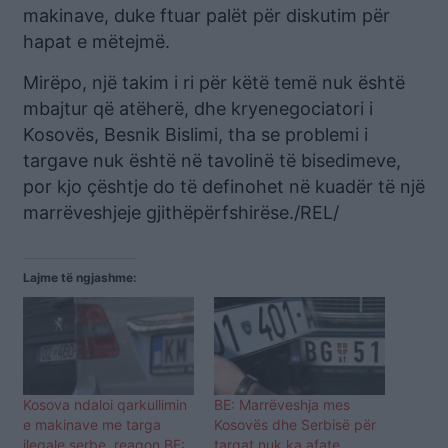
makinave, duke ftuar palët për diskutim për
hapat e mëtejmë.
Mirëpo, një takim i ri për këtë temë nuk është
mbajtur që atëherë, dhe kryenegociatori i
Kosovës, Besnik Bislimi, tha se problemi i
targave nuk është në tavolinë të bisedimeve,
por kjo çështje do të definohet në kuadër të një
marrëveshjeje gjithëpërfshirëse./REL/
Lajme të ngjashme:
Kosova ndaloi qarkullimin
BE: Marrëveshja mes
e makinave me targa
Kosovës dhe Serbisë për
ilegale serbe, reagon BE:
targat nuk ka afate