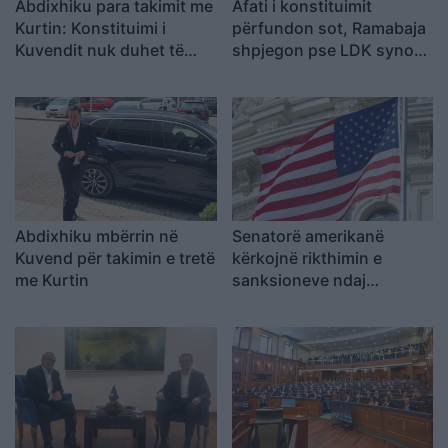
Abdixhiku para takimit me
Afati i konstituimit
Kurtin: Konstituimi i
përfundon sot, Ramabaja
Kuvendit nuk duhet të
shpjegon pse LDK synon
shtyhet
postin e presidentit dhe
akuzon ashpër opozitën
Abdixhiku mbërrin në
Senatorë amerikanë
Kuvend për takimin e tretë
kërkojnë rikthimin e
me Kurtin
sanksioneve ndaj
zyrtarëve të Republikës
Sërpska