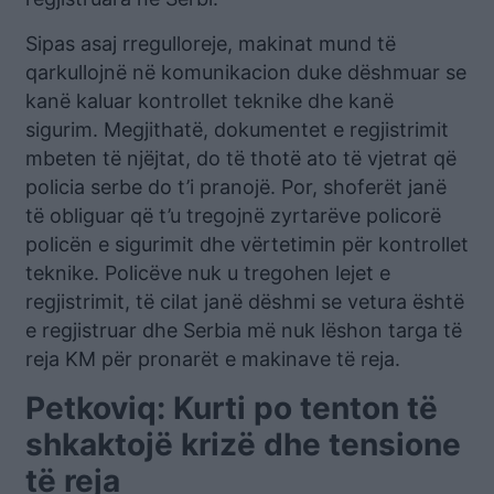
Sipas asaj rregulloreje, makinat mund të
qarkullojnë në komunikacion duke dëshmuar se
kanë kaluar kontrollet teknike dhe kanë
sigurim. Megjithatë, dokumentet e regjistrimit
mbeten të njëjtat, do të thotë ato të vjetrat që
policia serbe do t’i pranojë. Por, shoferët janë
të obliguar që t’u tregojnë zyrtarëve policorë
policën e sigurimit dhe vërtetimin për kontrollet
teknike. Policëve nuk u tregohen lejet e
regjistrimit, të cilat janë dëshmi se vetura është
e regjistruar dhe Serbia më nuk lëshon targa të
reja KM për pronarët e makinave të reja.
Petkoviq: Kurti po tenton të
shkaktojë krizë dhe tensione
të reja