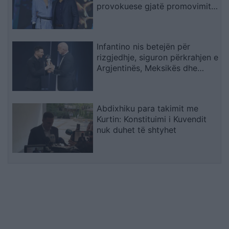
provokuese gjatë promovimit
të filmit “The Odyssey
Infantino nis betejën për
rizgjedhje, siguron përkrahjen e
Argjentinës, Meksikës dhe
Afrikës
Abdixhiku para takimit me
Kurtin: Konstituimi i Kuvendit
nuk duhet të shtyhet