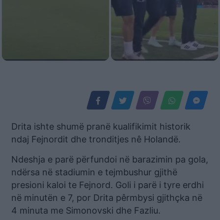
Drita ishte shumë pranë kualifikimit historik
ndaj Fejnordit dhe tronditjes nê Holandë.
Ndeshja e parë përfundoi në barazimin pa gola,
ndërsa në stadiumin e tejmbushur gjithë
presioni kaloi te Fejnord. Goli i parë i tyre erdhi
në minutën e 7, por Drita pêrmbysi gjithçka në
4 minuta me Simonovski dhe Fazliu.