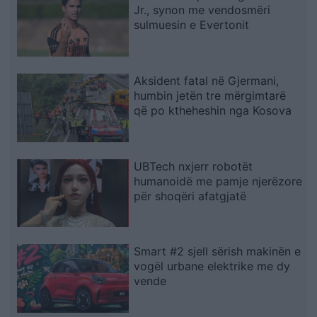
Jr., synon me vendosmëri
sulmuesin e Evertonit
Aksident fatal në Gjermani,
humbin jetën tre mërgimtarë
që po ktheheshin nga Kosova
UBTech nxjerr robotët
humanoidë me pamje njerëzore
për shoqëri afatgjatë
Smart #2 sjell sërish makinën e
vogël urbane elektrike me dy
vende