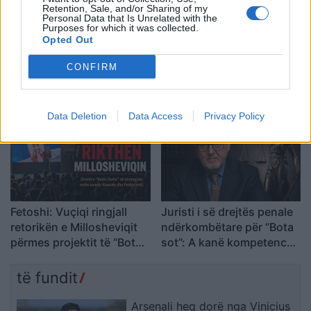
Retention, Sale, and/or Sharing of my
Personal Data that Is Unrelated with the
Purposes for which it was collected.
Opted Out
Nagavci: Të gjithë
Universiteti i Prizrenit
deputetët mbajnë
mirëpret studentë nga
CONFIRM
përgjegjësi për zgjedhjen
vende të ndryshme në
e Presidentit
Shkollën Verore
Ndërkombëtare
Data Deletion
Data Access
Privacy Policy
Fetoshi: Vuçiqi ringjall
Juristi i së drejtës penale
retorikën e Millosheviqit
ndërkombëtare për “Bota
përmes projektit të “Botës
sot”: A kanë kompetencë
Serbe
Dhomat e Specializuara të
Kosovës për krime kundër
të fundit
njerëzimit pas zbulimit
të…
Arsenali heq dorë nga Vinicius