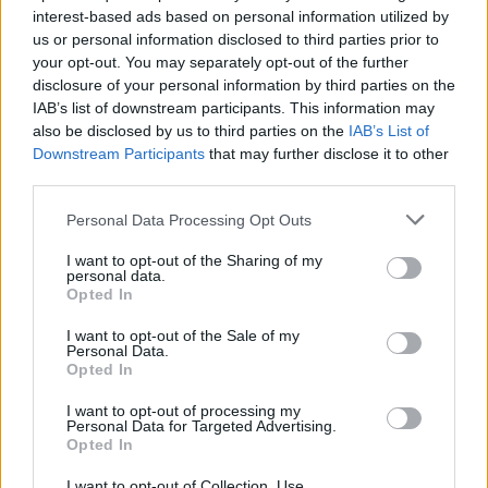
interest-based ads based on personal information utilized by
us or personal information disclosed to third parties prior to
your opt-out. You may separately opt-out of the further
Aksident fatal në
Muçibaba vijon të ketë
disclosure of your personal information by third parties on the
Gjermani, humbin jetën
pritjet më të gjata në pikat
IAB’s list of downstream participants. This information may
tre mërgimtarë që po
kufitare
also be disclosed by us to third parties on the
IAB’s List of
ktheheshin nga Kosova
Downstream Participants
that may further disclose it to other
third parties.
Personal Data Processing Opt Outs
I want to opt-out of the Sharing of my
personal data.
Opted In
Aksident fatal në
Sinani: LDK-ja nuk pranon
I want to opt-out of the Sale of my
Gjermani, humbin jetën
bashkëqeverisje me
Personal Data.
tre anëtarë të një familjeje
Kurtin pa një marrëveshje
Opted In
nga Ferizaj që po
të balancuar
I want to opt-out of processing my
ktheheshin prej Kosovës
Personal Data for Targeted Advertising.
Opted In
I want to opt-out of Collection, Use,