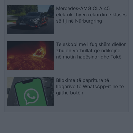
Mercedes-AMG CLA 45
elektrik thyen rekordin e klasës
së tij në Nürburgring
Teleskopi më i fuqishëm diellor
zbulon vorbullat që ndikojnë
në motin hapësinor dhe Tokë
Bllokime të papritura të
llogarive të WhatsApp-it në të
gjithë botën