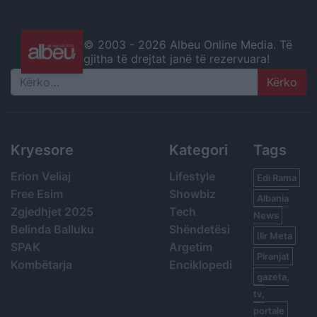
© 2003 -
2026 Albeu Online Media. Të
gjitha të drejtat janë të rezervuara!
Search
Kryesore
Kategori
Tags
Erion Veliaj
Lifestyle
Edi Rama
Free Esim
Showbiz
Albania
Zgjedhjet 2025
Tech
News
Belinda Balluku
Shëndetësi
Ilir Meta
SPAK
Argetim
Piranjat
Kombëtarja
Enciklopedi
gazeta,
tv,
portale