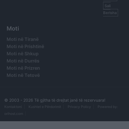
Sali
Berisha
Moti
Moti në Tiranë
Moti në Prishtinë
Moti në Shkup
Moti në Durrës
Moti në Prizren
Moti në Tetovë
© 2003 -
2026 Të gjitha të drejtat janë të rezervuara!
Kontaktoni
Kushtet e Përdorimit
Privacy Policy
Powered by:
orihost.com