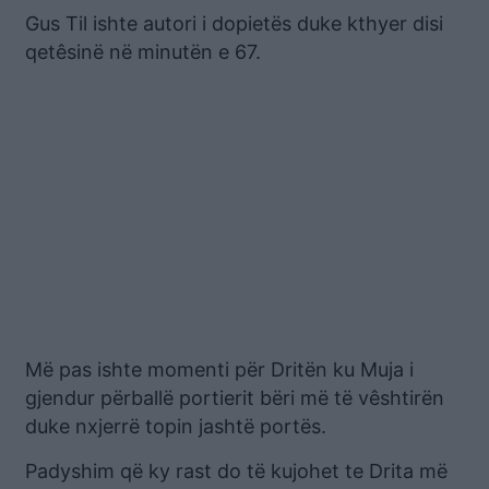
Gus Til ishte autori i dopietës duke kthyer disi
qetêsinë në minutën e 67.
Më pas ishte momenti për Dritën ku Muja i
gjendur përballë portierit bëri më të vêshtirën
duke nxjerrë topin jashtë portës.
Padyshim që ky rast do të kujohet te Drita më