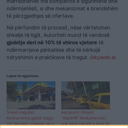
marrëdhëniet me kompanitë e sigurimeve dhe
ndërmjetësit, si dhe mekanizmat e brendshëm
të përzgjedhjes së ofertave.
Në përfundim të procesit, nëse vërtetohen
shkelje të ligjit, Autoriteti mund të vendosë
gjobitje deri në 10% të xhiros vjetore
të
ndërmarrjeve përkatëse dhe të kërkojë
ndryshimin e praktikave të tregut. /
skyweb.al
Lajme të ngjashme:
Shkeli rregullat,
Aeroporti i Rinasit
Konkurrenca gjobit Gega
“shpërfill” Konkurrencën,
Oil: Veprimi i ndaluar që u
nuk lejon taksitë e tjera të