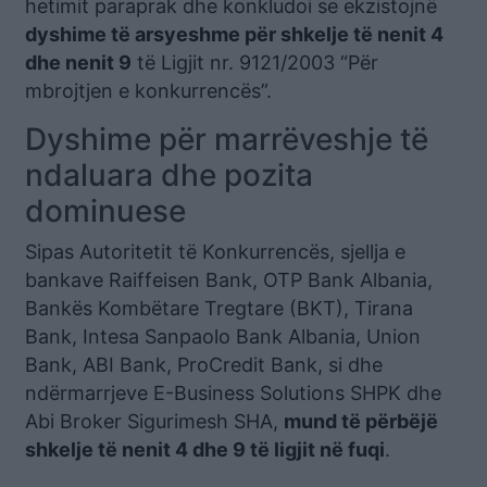
hetimit paraprak dhe konkludoi se ekzistojnë
dyshime të arsyeshme për shkelje të nenit 4
dhe nenit 9
të Ligjit nr. 9121/2003 “Për
mbrojtjen e konkurrencës”.
Dyshime për marrëveshje të
ndaluara dhe pozita
dominuese
Sipas Autoritetit të Konkurrencës, sjellja e
bankave Raiffeisen Bank, OTP Bank Albania,
Bankës Kombëtare Tregtare (BKT), Tirana
Bank, Intesa Sanpaolo Bank Albania, Union
Bank, ABI Bank, ProCredit Bank, si dhe
ndërmarrjeve E-Business Solutions SHPK dhe
Abi Broker Sigurimesh SHA,
mund të përbëjë
shkelje të nenit 4 dhe 9 të ligjit në fuqi
.