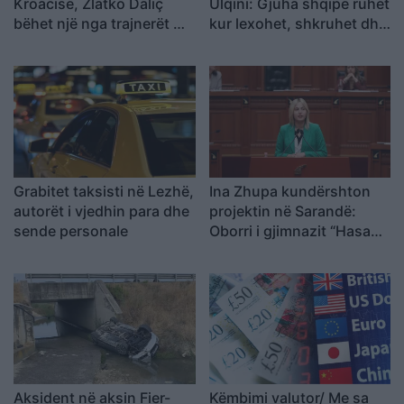
Kroacisë, Zlatko Daliç
Ulqini: Gjuha shqipe ruhet
bëhet një nga trajnerët më
kur lexohet, shkruhet dhe
të paguar në botë
u përcillet fëmijëve
Grabitet taksisti në Lezhë,
Ina Zhupa kundërshton
autorët i vjedhin para dhe
projektin në Sarandë:
sende personale
Oborri i gjimnazit “Hasan
Tahsini” të mos
shndërrohet në parking
publik
Aksident në aksin Fier-
Këmbimi valutor/ Me sa