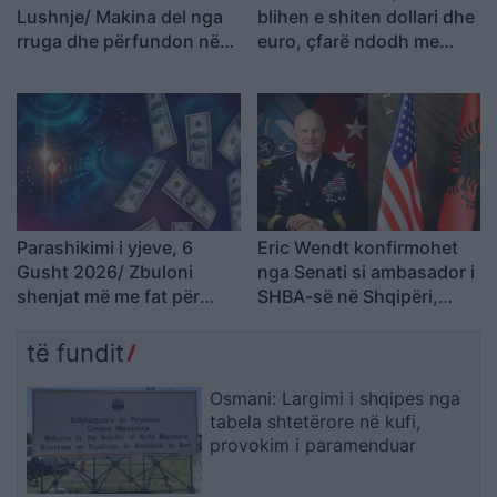
Lushnje/ Makina del nga
blihen e shiten dollari dhe
rruga dhe përfundon në
euro, çfarë ndodh me
nënkalim, plagoset
monedhat e tjera
drejtuesi
Parashikimi i yjeve, 6
Eric Wendt konfirmohet
Gusht 2026/ Zbuloni
nga Senati si ambasador i
shenjat më me fat për
SHBA-së në Shqipëri,
ditën e sotme
emërimi pret firmën e
Trump
të fundit
Osmani: Largimi i shqipes nga
tabela shtetërore në kufi,
provokim i paramenduar