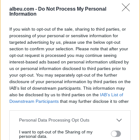
kap
marrin pasagjerë, nisin
hetimet e thelluara
albeu.com -
Do Not Process My Personal
Information
If you wish to opt-out of the sale, sharing to third parties, or
processing of your personal or sensitive information for
targeted advertising by us, please use the below opt-out
section to confirm your selection. Please note that after your
Zhvatën konsumatorët në
opt-out request is processed you may continue seeing
kohë krize, Konkurrenca
“fal” grosistët e vajit
interest-based ads based on personal information utilized by
vegjetal: Nuk gjetëm
us or personal information disclosed to third parties prior to
asnjë shkelje
your opt-out. You may separately opt-out of the further
disclosure of your personal information by third parties on the
IAB’s list of downstream participants. This information may
also be disclosed by us to third parties on the
IAB’s List of
Downstream Participants
that may further disclose it to other
third parties.
Personal Data Processing Opt Outs
I want to opt-out of the Sharing of my
personal data.