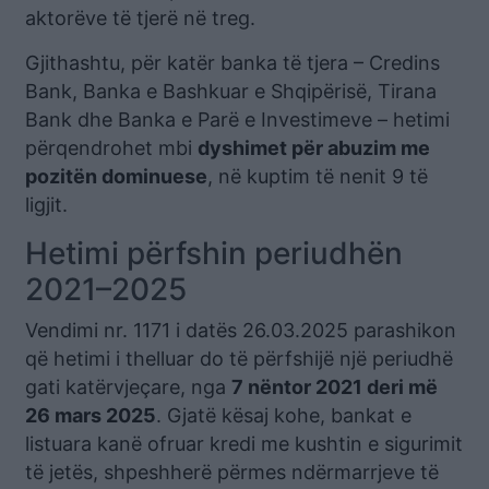
aktorëve të tjerë në treg.
Gjithashtu, për katër banka të tjera – Credins
Bank, Banka e Bashkuar e Shqipërisë, Tirana
Bank dhe Banka e Parë e Investimeve – hetimi
përqendrohet mbi
dyshimet për abuzim me
pozitën dominuese
, në kuptim të nenit 9 të
ligjit.
Hetimi përfshin periudhën
2021–2025
Vendimi nr. 1171 i datës 26.03.2025 parashikon
që hetimi i thelluar do të përfshijë një periudhë
gati katërvjeçare, nga
7 nëntor 2021 deri më
26 mars 2025
. Gjatë kësaj kohe, bankat e
listuara kanë ofruar kredi me kushtin e sigurimit
të jetës, shpeshherë përmes ndërmarrjeve të