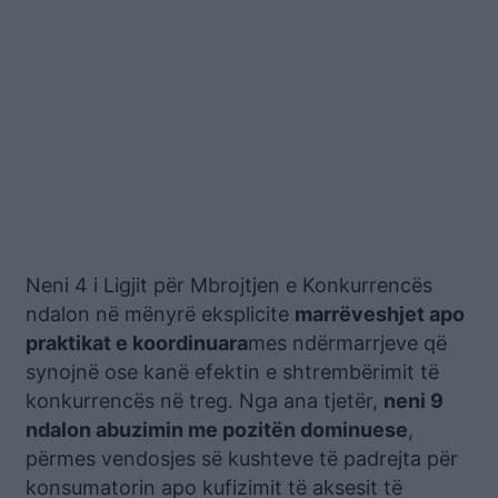
Neni 4 i Ligjit për Mbrojtjen e Konkurrencës
ndalon në mënyrë eksplicite
marrëveshjet apo
praktikat e koordinuara
mes ndërmarrjeve që
synojnë ose kanë efektin e shtrembërimit të
konkurrencës në treg. Nga ana tjetër,
neni 9
ndalon abuzimin me pozitën dominuese
,
përmes vendosjes së kushteve të padrejta për
konsumatorin apo kufizimit të aksesit të