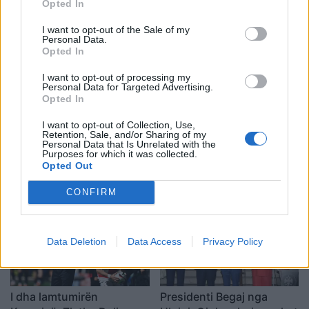
Opted In
I want to opt-out of the Sale of my
Personal Data.
Opted In
I want to opt-out of processing my
Personal Data for Targeted Advertising.
Shtuar
më
9.04.2025 12:54
Opted In
I want to opt-out of Collection, Use,
Retention, Sale, and/or Sharing of my
Personal Data that Is Unrelated with the
Purposes for which it was collected.
Opted Out
CONFIRM
Data Deletion
Data Access
Privacy Policy
I dha lamtumirën
Presidenti Begaj nga