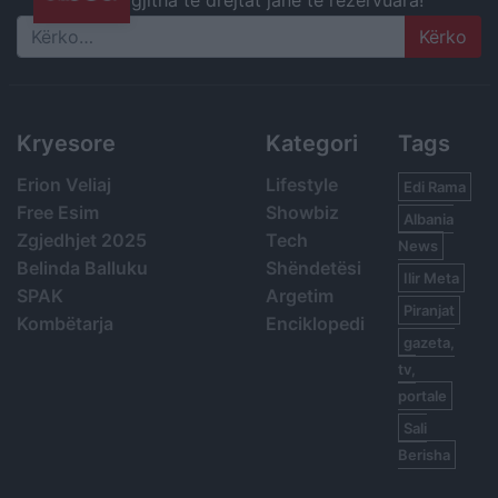
gjitha të drejtat janë të rezervuara!
Search
Kryesore
Kategori
Tags
Erion Veliaj
Lifestyle
Edi Rama
Free Esim
Showbiz
Albania
Zgjedhjet 2025
Tech
News
Belinda Balluku
Shëndetësi
Ilir Meta
SPAK
Argetim
Piranjat
Kombëtarja
Enciklopedi
gazeta,
tv,
portale
Sali
Berisha