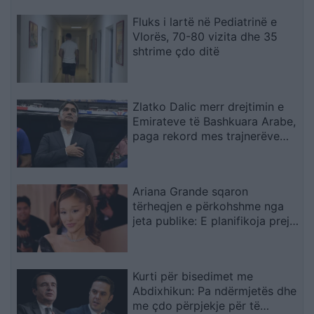
Fluks i lartë në Pediatrinë e
Vlorës, 70-80 vizita dhe 35
shtrime çdo ditë
Zlatko Dalic merr drejtimin e
Emirateve të Bashkuara Arabe,
paga rekord mes trajnerëve
kroatë
Ariana Grande sqaron
tërheqjen e përkohshme nga
jeta publike: E planifikoja prej
kohësh
Kurti për bisedimet me
Abdixhikun: Pa ndërmjetës dhe
me çdo përpjekje për të