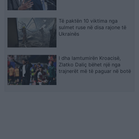
evituar zgjedhjet e reja
Të paktën 10 viktima nga
sulmet ruse në disa rajone të
Ukrainës
I dha lamtumirën Kroacisë,
Zlatko Daliç bëhet një nga
trajnerët më të paguar në botë