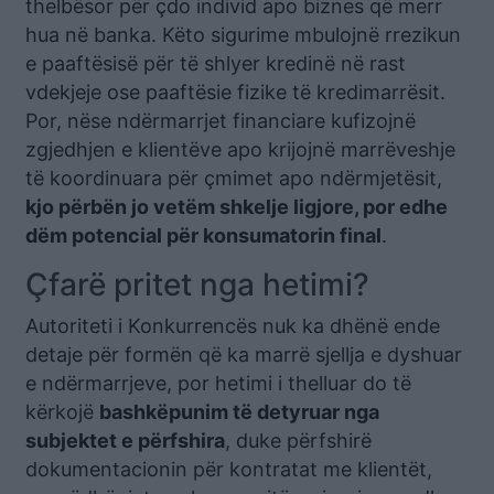
thelbësor për çdo individ apo biznes që merr
hua në banka. Këto sigurime mbulojnë rrezikun
e paaftësisë për të shlyer kredinë në rast
vdekjeje ose paaftësie fizike të kredimarrësit.
Por, nëse ndërmarrjet financiare kufizojnë
zgjedhjen e klientëve apo krijojnë marrëveshje
të koordinuara për çmimet apo ndërmjetësit,
kjo përbën jo vetëm shkelje ligjore, por edhe
dëm potencial për konsumatorin final
.
Çfarë pritet nga hetimi?
Autoriteti i Konkurrencës nuk ka dhënë ende
detaje për formën që ka marrë sjellja e dyshuar
e ndërmarrjeve, por hetimi i thelluar do të
kërkojë
bashkëpunim të detyruar nga
subjektet e përfshira
, duke përfshirë
dokumentacionin për kontratat me klientët,