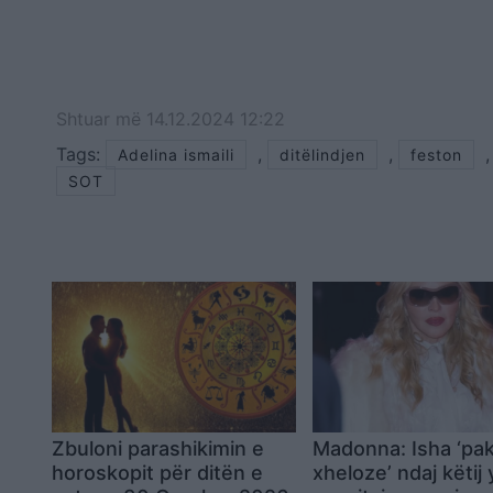
Shtuar
më
14.12.2024 12:22
Tags:
,
,
,
Adelina ismaili
ditëlindjen
feston
SOT
Zbuloni parashikimin e
Madonna: Isha ‘pa
horoskopit për ditën e
xheloze’ ndaj këtij y