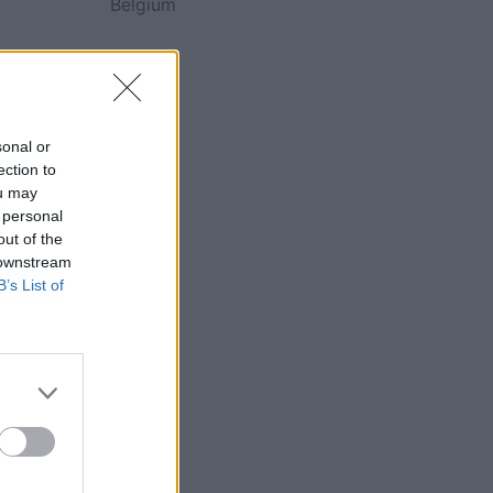
Belgium
sonal or
ection to
ou may
 personal
out of the
 downstream
B’s List of