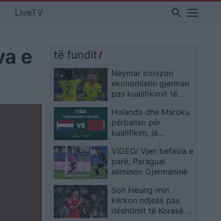
search
LiveTV
va e
të fundit
Neymar ironizon
ekonomistin gjerman
pas kualifikimit të
Brazilit: Provoje sërish
Holanda dhe Maroku
në Botërorin e
përballen për
ardhshëm
kualifikim, ja
formacionet zyrtare
VIDEO/ Vjen befasia e
parë, Paraguai
eliminon Gjermaninë
Son Heung-min
kërkon ndjesë pas
dështimit të Koresë së
Jugut: E pamundur të