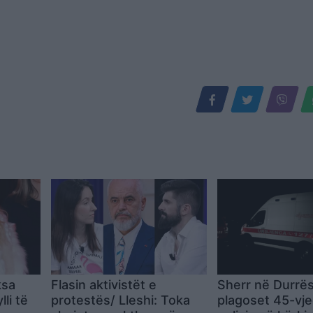
ksa
Flasin aktivistët e
Sherr në Durrës
lli të
protestës/ Lleshi: Toka
plagoset 45-vje