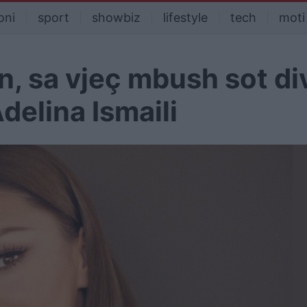
oni
sport
showbiz
lifestyle
tech
moti
n, sa vjeç mbush sot di
delina Ismaili