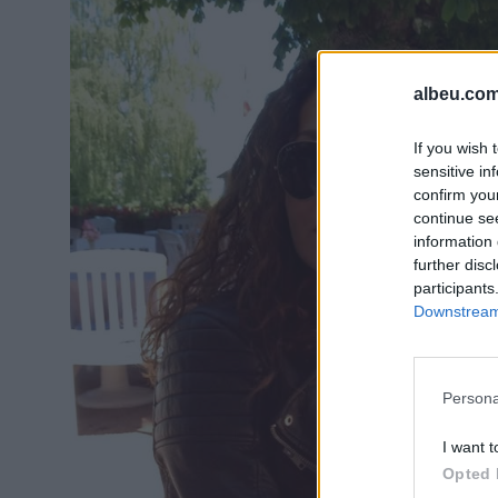
albeu.com
If you wish 
sensitive in
confirm you
continue se
information 
further disc
participants
Downstream 
Persona
I want t
Opted 