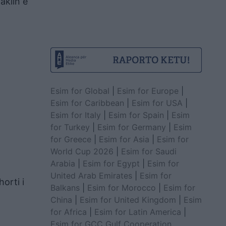
aklin e
Esim for Global
|
Esim for Europe
|
Esim for Caribbean
|
Esim for USA
|
Esim for Italy
|
Esim for Spain
|
Esim
for Turkey
|
Esim for Germany
|
Esim
for Greece
|
Esim for Asia
|
Esim for
World Cup 2026
|
Esim for Saudi
Arabia
|
Esim for Egypt
|
Esim for
United Arab Emirates
|
Esim for
orti i
Balkans
|
Esim for Morocco
|
Esim for
China
|
Esim for United Kingdom
|
Esim
for Africa
|
Esim for Latin America
|
Esim for GCC Gulf Cooperation