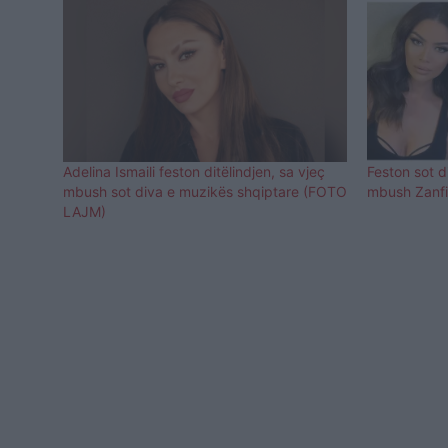
Adelina Ismaili feston ditëlindjen, sa vjeç
Feston sot di
mbush sot diva e muzikës shqiptare (FOTO
mbush Zanfi
LAJM)