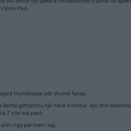
he sot është një pjesë e rëndësishme e jurisë në spekt
Vizion Plus.
 figurë frymëzuese për shumë fansa.
a është gjithashtu një nënë e lumtur. Ajo dhe bashkësh
jetë 7 vite më parë.
urim nga partneri i saj.