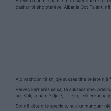
Adelina ruan një pamje të freskët dhe të re, d
dashur të shqiptarëve, Albania Got Talent, në 
Ajo vazhdon të shijojë sukses dhe të jetë një
Përveç karrierës së saj të suksesshme, Adelin
saj, Vali, kanë një djalë, Uliksin, i cili erdhi në 
Sot në këtë ditë speciale, nuk ka munguar një 