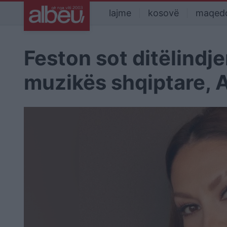
lajme
kosovë
maqed
Feston sot ditëlindje
muzikës shqiptare, A