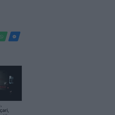
,
çari,