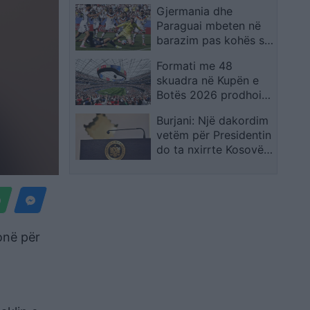
Gjermania dhe
shpreh dhimbjen që
Paraguai mbeten në
ndiejmë
barazim pas kohës së
rregullt, kualifikimi
Formati me 48
vendoset në
skuadra në Kupën e
vazhdime
Botës 2026 prodhoi
rrëfime të veçanta,
Burjani: Një dakordim
por favoritët mbetën
vetëm për Presidentin
thuajse të paprekur
do ta nxirrte Kosovën
nga ngërçi politik
onë për