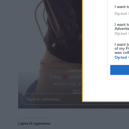
I want t
Opted 
I want 
Advertis
Opted 
I want t
of my P
was col
Opted 
Lajme të ngjashme: