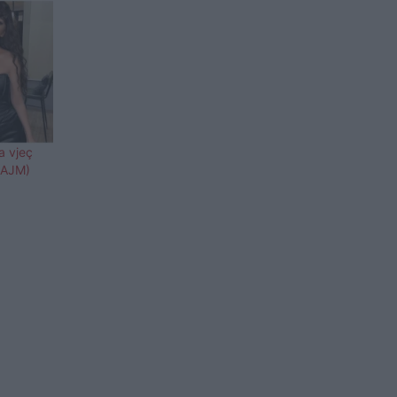
a vjeç
LAJM)