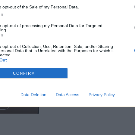
o opt-out of the Sale of my Personal Data.
In
to opt-out of processing my Personal Data for Targeted
ing.
In
o opt-out of Collection, Use, Retention, Sale, and/or Sharing
ersonal Data that Is Unrelated with the Purposes for which it
lected.
Out
CONFIRM
Data Deletion
Data Access
Privacy Policy