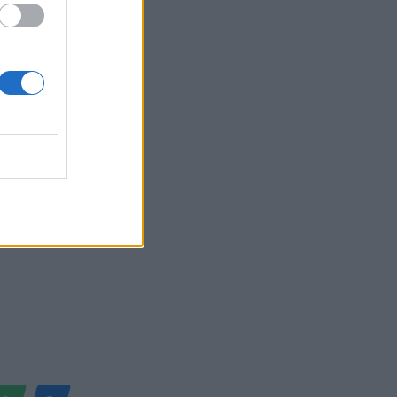
a, 3
ndit të