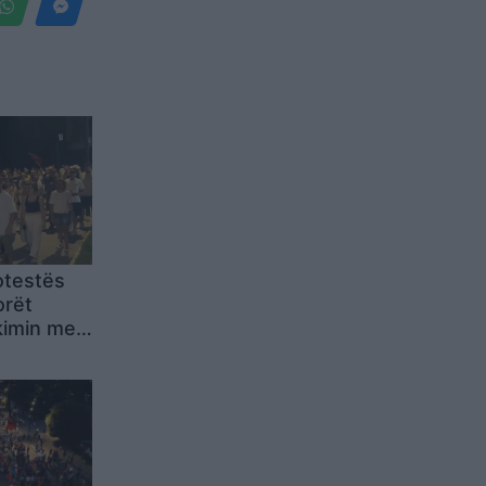
otestës
orët
kimin me