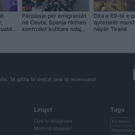
jë
Përplasje për emigrantët
Dita e 69-të e p
,
në Ceuta, Spanja rikthen
qytetarët mars
ituatën
kontrollet kufitare ndaj
nëpër Tiranë
udhëtarëve nga Italia
a. Të gjitha të drejtat janë të rezervuara!
Linqet
Tags
Live tv shqiptare
Edi Rama
Moti në Shqipëri
Albania New