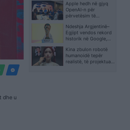
Apple hedh në gjyq
Shpërthimeve dhe
OpenAI-n për
Fatkeqësive Natyrore
përvetësim të
paligjshëm të
Ndeshja Argjentinë–
sekreteve industriale
Egjipt vendos rekord
historik në Google,
kërkimet arrijnë nivele
Kina zbulon robotë
të papara
humanoidë tepër
realistë, të projektuar
për shoqëri afatgjatë
t dhe u