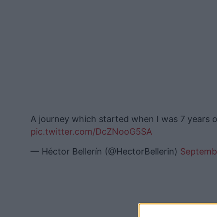
A journey which started when I was 7 years 
pic.twitter.com/DcZNooG5SA
— Héctor Bellerín (@HectorBellerin)
Septembe