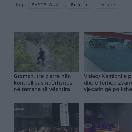
Tags:
,
,
BARCELONA
Bellerin
zyrtare
Gramsh, tre zjarre nën
Video/ Kamioni e p
kontroll pas ndërhyrjes
dhe e tërheq zvarr
në terrene të vështira
vjeçarin që po kth
nga shkolla, i mitur
shpëton mrekullish