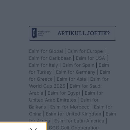
Esim for Global
|
Esim for Europe
|
Esim for Caribbean
|
Esim for USA
|
Esim for Italy
|
Esim for Spain
|
Esim
for Turkey
|
Esim for Germany
|
Esim
for Greece
|
Esim for Asia
|
Esim for
World Cup 2026
|
Esim for Saudi
Arabia
|
Esim for Egypt
|
Esim for
United Arab Emirates
|
Esim for
Balkans
|
Esim for Morocco
|
Esim for
China
|
Esim for United Kingdom
|
Esim
for Africa
|
Esim for Latin America
|
Esim for GCC Gulf Cooperation