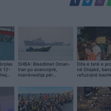
ërplas
SHBA: Bisedimet Oman-
Dita e tetë e pr
ë 12-
Iran po avancojnë,
në Divjakë, ban
ehej
marrëveshja për
refuzojnë bash
i
lundrimin në Hormuz
Lushnjen
t
pritet së shpejti