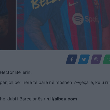
 Hector Bellerin.
spanjoll për herë të parë në moshën 7-vjeçare, ku u rri
dhe klubi i Barcelonës./
h.ll/albeu.com