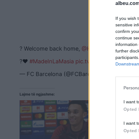
albeu.com
If you wish 
sensitive in
confirm you
continue se
information 
? Welcome back home,
@HectorBellerin
!
further disc
participants
?❤️
#MadeInLaMasia
pic.twitter.com/EC4sy
Downstream 
— FC Barcelona (@FCBarcelona)
September 
Persona
Lajme të ngjashme:
I want t
Opted 
I want t
Opted 