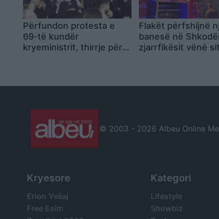
Përfundon protesta e
Flakët përfshijnë n
69-të kundër
banesë në Shkodër
kryeministrit, thirrje për
zjarrfikësit vënë s
burgosjen e Ramës dhe
nën kontroll
Berishës: “Nesër do të
jemi më shumë, nuk
ndalemi”
© 2003 -
2026 Albeu Online Medi
Kryesore
Kategori
Erion Veliaj
Lifestyle
Free Esim
Showbiz