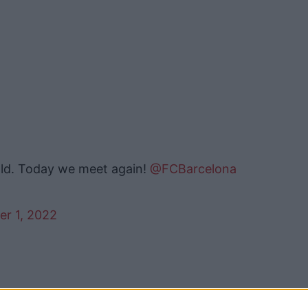
old. Today we meet again!
@FCBarcelona
r 1, 2022