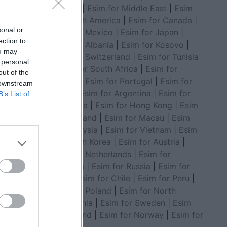
Council
|
Esim for Middle East
|
Esim
for South America
|
Esim for Canada
|
sonal or
Esim for Mexico
|
Esim for Japan
|
ection to
Esim for Albania
|
Esim for Kosovo
|
ou may
Esim for Switzerland
|
Esim for Tunisia
 personal
|
Esim for South Africa
|
Esim for
out of the
Algeria
|
Esim for Portugal
|
Esim for
 downstream
Brazil
|
Esim for Argentina
|
Esim for
B’s List of
Colombia
|
Esim for Hong Kong
|
Esim
for Thailand
|
Esim for Macau
|
Esim
for Malaysia
|
Esim for Vietnam
|
Esim
for South Korea
|
Esim for Austria
|
Esim for Netherlands
|
Esim for
Australia
|
Esim for Russia
|
Esim for
India
|
Esim for Chile
|
Esim for Peru
|
Esim for Poland
|
Esim for North
Macedonia
|
Esim for Sweden
|
Esim
for Finland
|
Esim for Norway
|
Esim for
Belgium