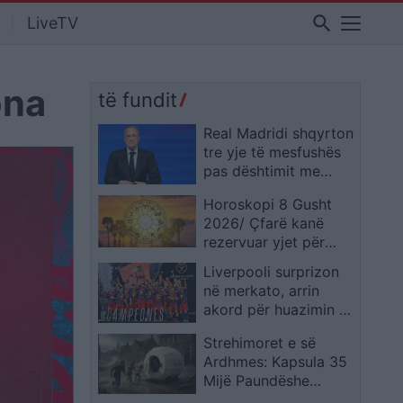
search
LiveTV
ona
të fundit
Real Madridi shqyrton
tre yje të mesfushës
pas dështimit me
Rodrin
Horoskopi 8 Gusht
2026/ Çfarë kanë
rezervuar yjet për
secilën shenjë?
Liverpooli surprizon
në merkato, arrin
akord për huazimin e
Ronald Araujos
Strehimoret e së
Ardhmes: Kapsula 35
Mijë Paundëshe
Kundër Plumbave,