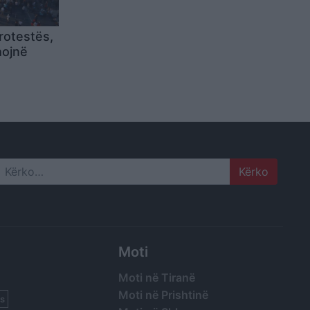
rotestës,
hojnë
Search
Moti
Moti në Tiranë
Moti në Prishtinë
s