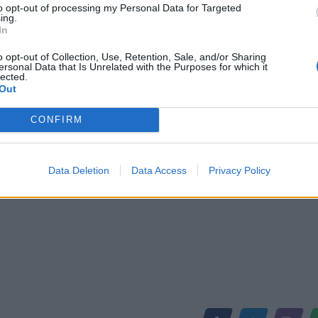
to opt-out of processing my Personal Data for Targeted
ing.
In
rënë dakord për një kontratë me
Alonso, Bellerin dhe Bernardo Silv
opsionet e Barcelonës në orët e fu
o opt-out of Collection, Use, Retention, Sale, and/or Sharing
merkatos
ersonal Data that Is Unrelated with the Purposes for which it
lected.
Out
CONFIRM
Data Deletion
Data Access
Privacy Policy