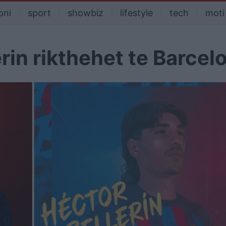
oni
sport
showbiz
lifestyle
tech
moti
erin rikthehet te Barcel