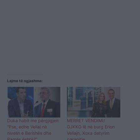
Lajme të ngjashme:
Duka habit me përgjigjen:
MERRET VENDIMI/
“Pse, edhe Veliaj në
GJKKO lë në burg Erion
nivelin e Berishës dhe
Veliajn, Xoxa detyrim
Ramës është?”
paraqitje