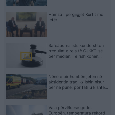
Hamza i përgjigjet Kurtit me
letër
SafeJournalists kundërshton
rregullat e reja të GJKKO-së
për median: Të rishikohen
kufizimet ndaj gazetarëve dhe
informimit publik
Nënë e bir humbën jetën në
aksidentin tragjik/ Ishin nisur
për në punë, por fati u kishte
rezervuar udhëtimin e fundit
(FOTO)
Vala përvëluese godet
Europën, temperatura rekord