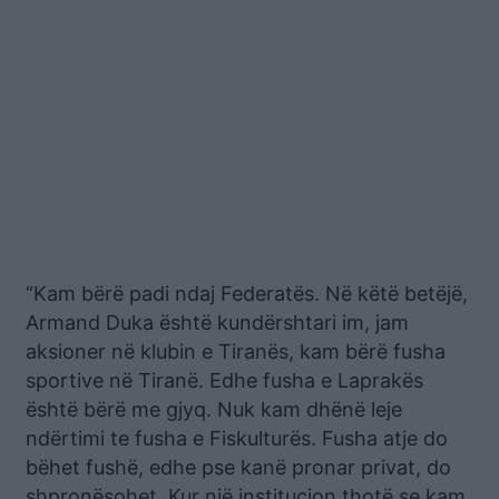
“Kam bërë padi ndaj Federatës. Në këtë betëjë,
Armand Duka është kundërshtari im, jam
aksioner në klubin e Tiranës, kam bërë fusha
sportive në Tiranë. Edhe fusha e Laprakës
është bërë me gjyq. Nuk kam dhënë leje
ndërtimi te fusha e Fiskulturës. Fusha atje do
bëhet fushë, edhe pse kanë pronar privat, do
shpronësohet. Kur një institucion thotë se kam