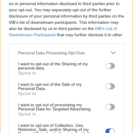
SafeJournalists
Nënë e bir humbën jetën
us or personal information disclosed to third parties prior to
kundërshton rregullat e
në aksidentin tragjik/
your opt-out. You may separately opt-out of the further
reja të GJKKO-së për
Ishin nisur për në punë,
disclosure of your personal information by third parties on the
median: Të rishikohen
por fati u kishte rezervuar
IAB’s list of downstream participants. This information may
kufizimet ndaj gazetarëve
udhëtimin e fundit (FOTO)
also be disclosed by us to third parties on the
IAB’s List of
dhe informimit publik
Downstream Participants
that may further disclose it to other
third parties.
Personal Data Processing Opt Outs
I want to opt-out of the Sharing of my
personal data.
Vala përvëluese godet
Europa nën pushtetin e të
Opted In
Europën, temperatura
nxehtit ekstrem, Italia
rekord dhe mijëra jetë të
shpall alarm të kuq në të
I want to opt-out of the Sale of my
Personal Data.
humbura nga nxehtësia
gjitha qytetet kryesore!
Opted In
Austria dhe Sllovakia,
temperatura rekord
I want to opt-out of processing my
Personal Data for Targeted Advertising.
Opted In
I want to opt-out of Collection, Use,
Retention, Sale, and/or Sharing of my