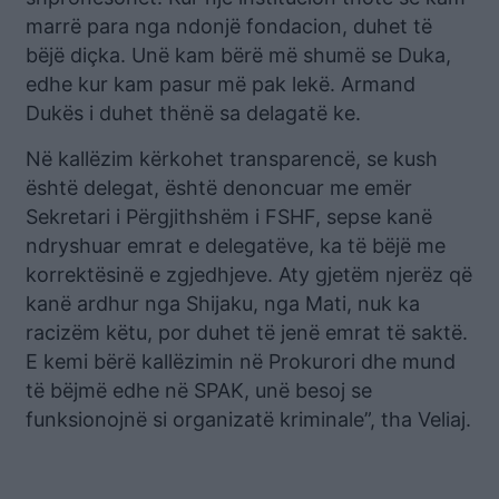
marrë para nga ndonjë fondacion, duhet të
bëjë diçka. Unë kam bërë më shumë se Duka,
edhe kur kam pasur më pak lekë. Armand
Dukës i duhet thënë sa delagatë ke.
Në kallëzim kërkohet transparencë, se kush
është delegat, është denoncuar me emër
Sekretari i Përgjithshëm i FSHF, sepse kanë
ndryshuar emrat e delegatëve, ka të bëjë me
korrektësinë e zgjedhjeve. Aty gjetëm njerëz që
kanë ardhur nga Shijaku, nga Mati, nuk ka
racizëm këtu, por duhet të jenë emrat të saktë.
E kemi bërë kallëzimin në Prokurori dhe mund
të bëjmë edhe në SPAK, unë besoj se
funksionojnë si organizatë kriminale”, tha Veliaj.