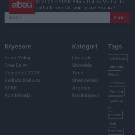
© 2003 -
2026 Albeu Online Media. Të
gjitha të drejtat janë të rezervuara!
Search
Kryesore
Kategori
Tags
Erion Veliaj
Lifestyle
Edi Rama
Free Esim
Showbiz
Albania
Zgjedhjet 2025
Tech
News
Belinda Balluku
Shëndetësi
Ilir Meta
SPAK
Argetim
Piranjat
Kombëtarja
Enciklopedi
gazeta,
tv,
portale
Sali
Berisha