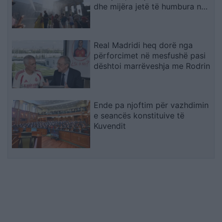
dhe mijëra jetë të humbura nga
nxehtësia
Real Madridi heq dorë nga
përforcimet në mesfushë pasi
dështoi marrëveshja me Rodrin
Ende pa njoftim për vazhdimin
e seancës konstituive të
Kuvendit