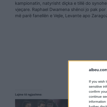
kampionatin, natyrisht diçka e tillë do synoh
vjeçare. Raphael Dwamena shënoi jo pak por 2
më parë fanellën e Vejle, Levante apo Zarago
albeu.com
If you wish 
sensitive in
confirm you
Lajme të ngjashme:
continue se
information 
further disc