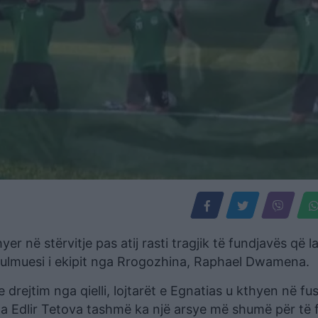
hyer në stërvitje pas atij rasti tragjik të fundjavës që 
të sulmuesi i ekipit nga Rrogozhina, Raphael Dwamena.
rejtim nga qielli, lojtarët e Egnatias u kthyen në fu
ga Edlir Tetova tashmë ka një arsye më shumë për të f