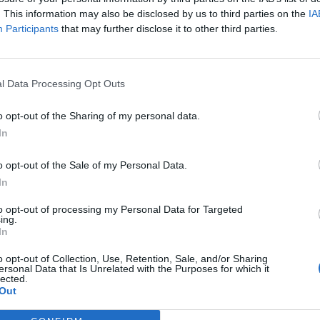
. This information may also be disclosed by us to third parties on the
IA
Participants
that may further disclose it to other third parties.
l Data Processing Opt Outs
 që bëri për vete zemrat e
Humbi jetën pasi pësoi atak kardi
e lë zemra në fushë, kush
fushë, përcillet për në banesën e f
o opt-out of the Sharing of my personal data.
ena
Dwamena
In
o opt-out of the Sale of my Personal Data.
In
to opt-out of processing my Personal Data for Targeted
ing.
In
o opt-out of Collection, Use, Retention, Sale, and/or Sharing
ersonal Data that Is Unrelated with the Purposes for which it
lected.
Out