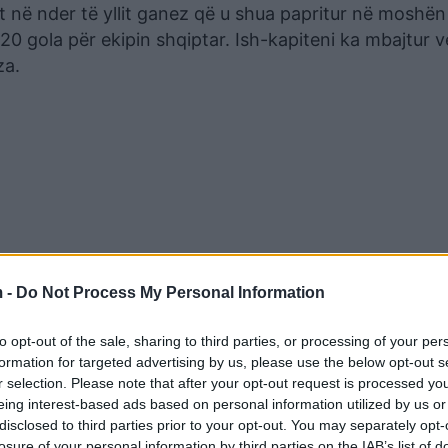
et në nder të yllit ganez që u shua papritur në moshën
0 gola për ekipin shqiptar. Ish-kapiteni ka mbajtur 
za.
 -
Do Not Process My Personal Information
to opt-out of the sale, sharing to third parties, or processing of your per
formation for targeted advertising by us, please use the below opt-out s
r selection. Please note that after your opt-out request is processed y
eing interest-based ads based on personal information utilized by us or
disclosed to third parties prior to your opt-out. You may separately opt-
losure of your personal information by third parties on the IAB’s list of