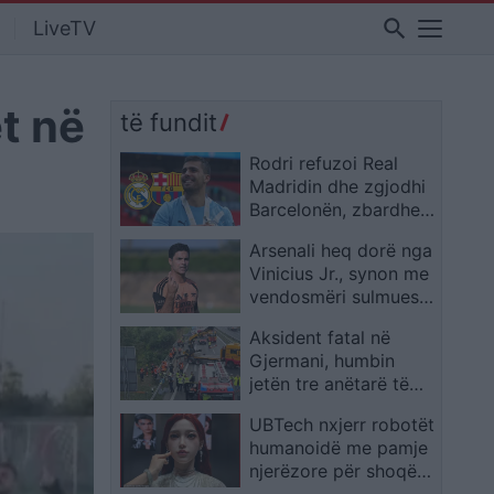
search
LiveTV
t në
të fundit
Rodri refuzoi Real
Madridin dhe zgjodhi
Barcelonën, zbardhen
tri arsyet e vendimit
Arsenali heq dorë nga
Vinicius Jr., synon me
vendosmëri sulmuesin
e Evertonit
Aksident fatal në
Gjermani, humbin
jetën tre anëtarë të
një familjeje nga
UBTech nxjerr robotët
Ferizaji që po
humanoidë me pamje
ktheheshin nga
njerëzore për shoqëri
Kosova
afatgjatë