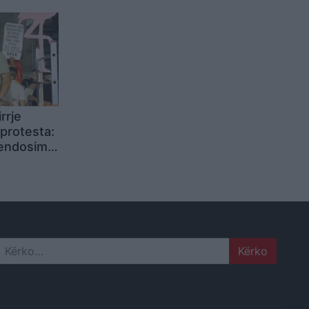
rrje
protesta:
vendosim
ardhur
ri
Search