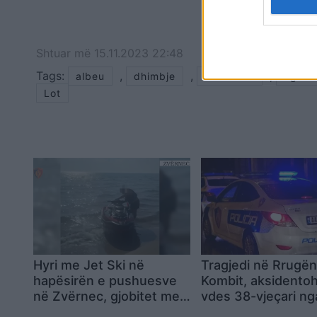
Shtuar
më
15.11.2023 22:48
Tags:
,
,
,
albeu
dhimbje
dwamena
egnat
Lot
Hyri me Jet Ski në
Tragjedi në Rrugën
hapësirën e pushuesve
Kombit, aksidento
në Zvërnec, gjobitet me
vdes 38-vjeçari ng
300 mijë lekë drejtuesi
Kosova