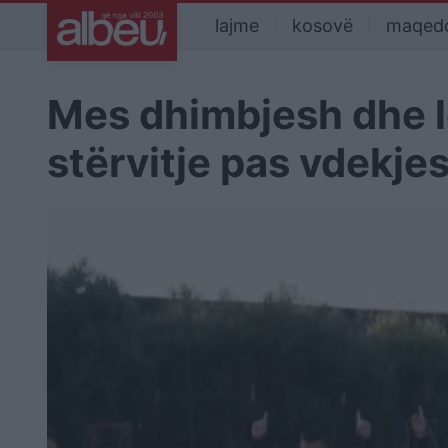
lajme
kosovë
maqed
Mes dhimbjesh dhe l
stërvitje pas vdekj