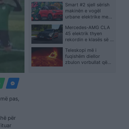
Smart #2 sjell sërish
makinën e vogël
urbane elektrike me
dy vende
Mercedes-AMG CLA
45 elektrik thyen
rekordin e klasës së tij
në Nürburgring
Teleskopi më i
fuqishëm diellor
zbulon vorbullat që
ndikojnë në motin
hapësinor dhe Tokë
lamë pas,
shë për
ituar