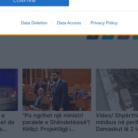
CONFIRM
Data Deletion
Data Access
Privacy Policy
,
ia
 e
“Po ngrihet një ministri
Video/ Shpërthi
het de
paralele e Shëndetësisë”/
minibus në perif
a
Këlliçi: Projektligji i
Damaskut lë 2 
shtatorit i hap rrugë
dhe 13 të plago