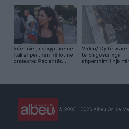
Infermierja shqiptare në
Video/ Dy të vrarë
Itali shpërthen në lot në
të plagosur nga
protestë: Pacientët
shpërthimi i një mi
detyrohen të kërkojnë
pranë Damaskut
kurim jashtë vendit
© 2003 -
2026 Albeu Online Medi