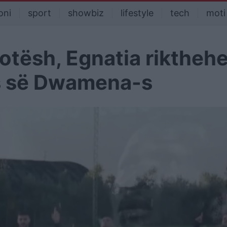
oni
sport
showbiz
lifestyle
tech
moti
otësh, Egnatia rikthehe
es së Dwamena-s