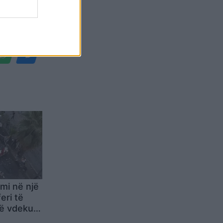
Belgium
mi në një
eri të
të vdekur
sur