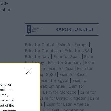
 28-
veshur
Esim for Global
|
Esim for Europe
|
Esim for Caribbean
|
Esim for USA
|
Esim for Italy
|
Esim for Spain
|
Esim
for Turkey
|
Esim for Germany
|
Esim
for Greece
|
Esim for Asia
|
Esim for
World Cup 2026
|
Esim for Saudi
Arabia
|
Esim for Egypt
|
Esim for
sonal or
United Arab Emirates
|
Esim for
ection to
Balkans
|
Esim for Morocco
|
Esim for
ou may
China
|
Esim for United Kingdom
|
Esim
 personal
for Africa
|
Esim for Latin America
|
out of the
Esim for GCC Gulf Cooperation
 downstream