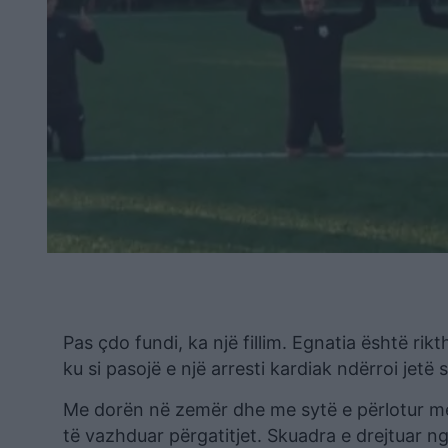
Pas çdo fundi, ka një fillim. Egnatia është rikt
ku si pasojë e një arresti kardiak ndërroi je
Me dorën në zemër dhe me sytë e përlotur me d
të vazhduar përgatitjet. Skuadra e drejtuar n