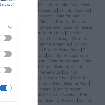
Council
|
Esim for Middle East
|
Esim
B’s List of
for South America
|
Esim for Canada
|
Esim for Mexico
|
Esim for Japan
|
Esim for Albania
|
Esim for Kosovo
|
Esim for Switzerland
|
Esim for Tunisia
|
Esim for South Africa
|
Esim for
ak në
undit
Algeria
|
Esim for Portugal
|
Esim for
Brazil
|
Esim for Argentina
|
Esim for
Colombia
|
Esim for Hong Kong
|
Esim
for Thailand
|
Esim for Macau
|
Esim
for Malaysia
|
Esim for Vietnam
|
Esim
for South Korea
|
Esim for Austria
|
Esim for Netherlands
|
Esim for
Australia
|
Esim for Russia
|
Esim for
India
|
Esim for Chile
|
Esim for Peru
|
Esim for Poland
|
Esim for North
Macedonia
|
Esim for Sweden
|
Esim
for Finland
|
Esim for Norway
|
Esim for