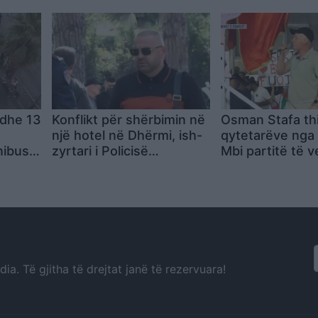
monopolit, SPAK të
ndërhyjë
 dhe 13
Konflikt për shërbimin në
Osman Stafa thi
një hotel në Dhërmi, ish-
qytetarëve nga 
nibusi
zyrtari i Policisë
Mbi partitë të 
dyshohet se kërcënoi
Shqipërinë, ka 
kamerierin dhe
koha e brezit të 
administratorin
a. Të gjitha të drejtat janë të rezervuara!