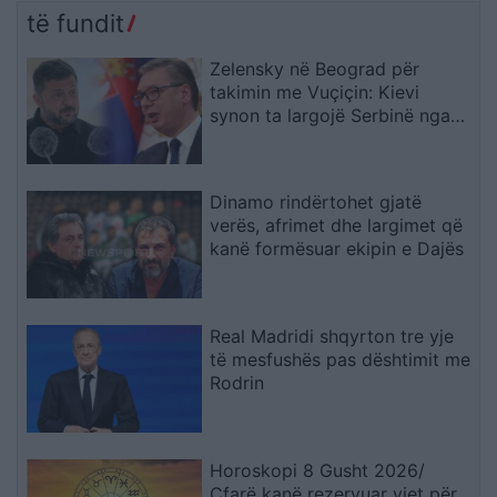
akademisë
të fundit
Zelensky në Beograd për
takimin me Vuçiçin: Kievi
synon ta largojë Serbinë nga
kampi rus
Dinamo rindërtohet gjatë
verës, afrimet dhe largimet që
kanë formësuar ekipin e Dajës
Real Madridi shqyrton tre yje
të mesfushës pas dështimit me
Rodrin
Horoskopi 8 Gusht 2026/
Çfarë kanë rezervuar yjet për