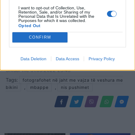
ka nisur pushimet në një
jaht ku ndodhet së
I want to opt-out of Collection, Use,
Retention, Sale, and/or Sharing of my
bashku…
Personal Data that Is Unrelated with the
Purposes for which it was collected.
Opted Out
CONFIRM
Data Deletion
Data Access
Privacy Policy
Shtuar
më
31.05.2022 23:43
Tags:
fotografohet në jaht me vajza të veshura me
,
,
bikini
mbappe
nis pushimet