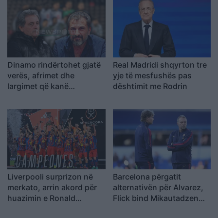
Dinamo rindërtohet gjatë
Real Madridi shqyrton tre
verës, afrimet dhe
yje të mesfushës pas
largimet që kanë
dështimit me Rodrin
formësuar ekipin e Dajës
Liverpooli surprizon në
Barcelona përgatit
merkato, arrin akord për
alternativën për Alvarez,
huazimin e Ronald
Flick bind Mikautadzen
Araujos
për një transferim në