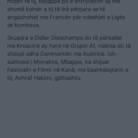
miqsh të tij. Mbappe po e shfrytëzon sa më
shumë kohën e tij të lirë përpara se të
angazhohet me Francën për ndeshjet e Ligës
së Kombeve.
Skuadra e Didier Dieschamps do të përballet
me Kroacinë dy herë në Grupin A1, ndërsa do të
sfidojë edhe Danimarkën me Austrinë. Ish-
sulmuesi i Monakos, Mbappe, ka shijuar
Festivalin e Filmit në Kanë, me bashkëlojtarin e
tij, Achraf Hakimi, gjithashtu.