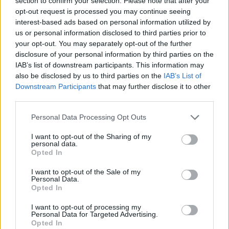
section to confirm your selection. Please note that after your
opt-out request is processed you may continue seeing
Kylian Mbappe dhe
Konflikti mes PSG-së dhe
interest-based ads based on personal information utilized by
aktorja spanjolle Ester
ambientalistëve vazhdon:
us or personal information disclosed to third parties prior to
Exposito fotografohen së
Greenpeace mbajti një
your opt-out. You may separately opt-out of the further
bashku në një jaht luksoz
protestë duke sjellë një
disclosure of your personal information by third parties on the
në Sardenjë
jaht me rërë për Galtier
IAB’s list of downstream participants. This information may
dhe Mbappe
also be disclosed by us to third parties on the
IAB’s List of
Downstream Participants
that may further disclose it to other
Aktorja turke nis
third parties.
pushimet, harxhon mijëra
euro për luksin në jaht
Personal Data Processing Opt Outs
(FOTO LAJM)
Aktorje turke Demet
I want to opt-out of the Sharing of my
Ozdemir e njohur si
personal data.
“Sanem” nga seriali
Opted In
“Erkenci kus”, ka qenë e
para që ka hapur sezonin
I want to opt-out of the Sale of my
Personal Data.
turistik këtë verë.
Opted In
Ndryshe nga kolegët e
saj të cilët janë ende duke
I want to opt-out of processing my
xhiruar për të mbyllur
Personal Data for Targeted Advertising.
sezonin televiziv, Demet
Opted In