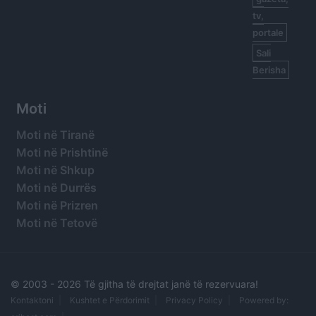
tv,
portale
Sali
Berisha
Moti
Moti në Tiranë
Moti në Prishtinë
Moti në Shkup
Moti në Durrës
Moti në Prizren
Moti në Tetovë
© 2003 -
2026 Të gjitha të drejtat janë të rezervuara!
Kontaktoni
Kushtet e Përdorimit
Privacy Policy
Powered by: