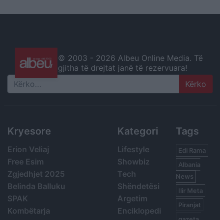
© 2003 -
2026 Albeu Online Media. Të
gjitha të drejtat janë të rezervuara!
Search
Kryesore
Kategori
Tags
Erion Veliaj
Lifestyle
Edi Rama
Free Esim
Showbiz
Albania
Zgjedhjet 2025
Tech
News
Belinda Balluku
Shëndetësi
Ilir Meta
SPAK
Argetim
Piranjat
Kombëtarja
Enciklopedi
gazeta,