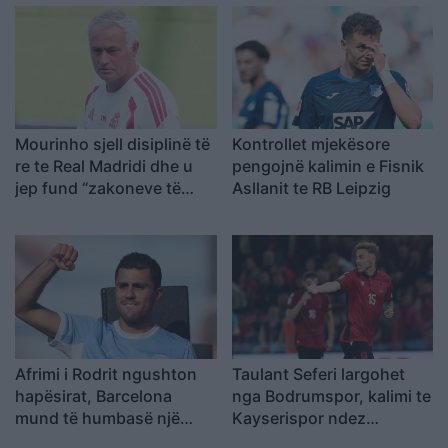
“Camp Nou
Mourinho sjell disiplinë të
Kontrollet mjekësore
re te Real Madridi dhe u
pengojnë kalimin e Fisnik
jep fund “zakoneve të
Asllanit te RB Leipzig
këqija
Afrimi i Rodrit ngushton
Taulant Seferi largohet
hapësirat, Barcelona
nga Bodrumspor, kalimi te
mund të humbasë një
Kayserispor ndez
tjetër xhevahir të
rivalitetin turk