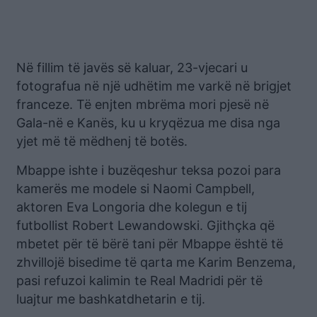
Në fillim të javës së kaluar, 23-vjecari u
fotografua në një udhëtim me varkë në brigjet
franceze. Të enjten mbrëma mori pjesë në
Gala-në e Kanës, ku u kryqëzua me disa nga
yjet më të mëdhenj të botës.
Mbappe ishte i buzëqeshur teksa pozoi para
kamerës me modele si Naomi Campbell,
aktoren Eva Longoria dhe kolegun e tij
futbollist Robert Lewandowski. Gjithçka që
mbetet për të bërë tani për Mbappe është të
zhvillojë bisedime të qarta me Karim Benzema,
pasi refuzoi kalimin te Real Madridi për të
luajtur me bashkatdhetarin e tij.