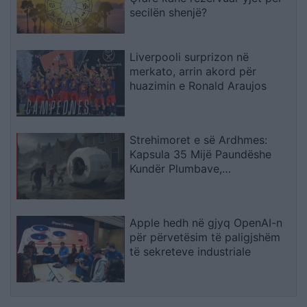
secilën shenjë?
Liverpooli surprizon në
merkato, arrin akord për
huazimin e Ronald Araujos
Strehimoret e së Ardhmes:
Kapsula 35 Mijë Paundëshe
Kundër Plumbave,
Shpërthimeve dhe Fatkeqësive
Natyrore
Apple hedh në gjyq OpenAI-n
për përvetësim të paligjshëm
të sekreteve industriale