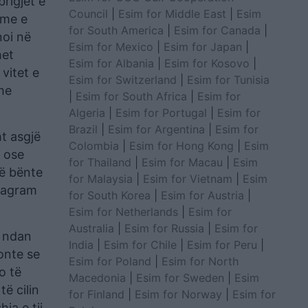
rigjet e
Council
|
Esim for Middle East
|
Esim
hme e
for South America
|
Esim for Canada
|
noi në
Esim for Mexico
|
Esim for Japan
|
het
Esim for Albania
|
Esim for Kosovo
|
vitet e
Esim for Switzerland
|
Esim for Tunisia
 me
|
Esim for South Africa
|
Esim for
Algeria
|
Esim for Portugal
|
Esim for
Brazil
|
Esim for Argentina
|
Esim for
ht asgjë
Colombia
|
Esim for Hong Kong
|
Esim
n ose
for Thailand
|
Esim for Macau
|
Esim
të bënte
for Malaysia
|
Esim for Vietnam
|
Esim
stagram
for South Korea
|
Esim for Austria
|
Esim for Netherlands
|
Esim for
Australia
|
Esim for Russia
|
Esim for
i ndan
India
|
Esim for Chile
|
Esim for Peru
|
donte se
Esim for Poland
|
Esim for North
o të
Macedonia
|
Esim for Sweden
|
Esim
të cilin
for Finland
|
Esim for Norway
|
Esim for
ja e tij