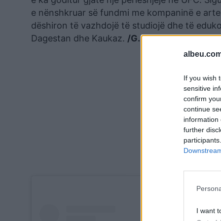
e nënshkruar së fundmi me kompaninë e artev
dëshiron të vazhdojë të studiojë dhe të eduko
Dagestan dhe Kaukaz.
/G.D albeu.com/
albeu.com
If you wish 
sensitive in
confirm you
continue se
information 
further disc
participants
Downstream 
Persona
I want t