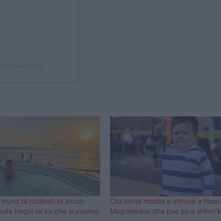
a.hushetskiy)
mund të ndalosh të jetosh
Cila është mosha e vërtetë e Hasb
ulla tregoi se ku dhe si pushon
Magomedov dhe pse po e shihni 