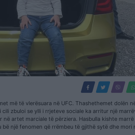
et më të vlerësuara në UFC. Thashethemet dolën në
cili zbuloi se ylli i rrjeteve sociale ka arritur një marr
në artet marciale të përziera. Hasbulla kishte marrë
 bë një fenomen që rrëmbeu të gjithë sytë dhe mori 