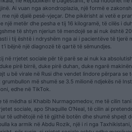
kala, në Republikën e Dagestanit, e cila ndodhet në b
gjinë. Ai vuan nga akondroplazia, një formë e zakons
 me një djalë pesë-vjeçar. Dhe pikërisht ai vetë e pra
shte një metër dhe pesha e tij 16 kilogramë, të cilës i du
shme të shtyn njeriun të mendojë se ai nuk është 20 
asti i tij është i ndryshëm nga ai i pacientëve të tjerë
’i bëjnë një diagnozë të qartë të sëmundjes.
j në rrjetet sociale për të parë se ai nuk ka absolutis
 duke pirë birrë, duke pirë duhan, duke ngarë makinë
jt u bë virale në Rusi dhe vendet lindore përpara se 
isht grumbullon më shumë se 3.5 milionë ndjekës në In
ioni, edhe në TikTok.
ete të mëdha si Khabib Nurmagomedov, me të cilin tan
etet sociale, apo Shaquille O’Neal, të cilin ai preten
ur të udhëtojë në të gjithë botën dhe shumë shpejt d
ulla ka armik në Abdu Rozik, një i ri nga Taxhikistani, 
isht, për rusin, si rrjetet sociale ashtu edhe marrëvesh