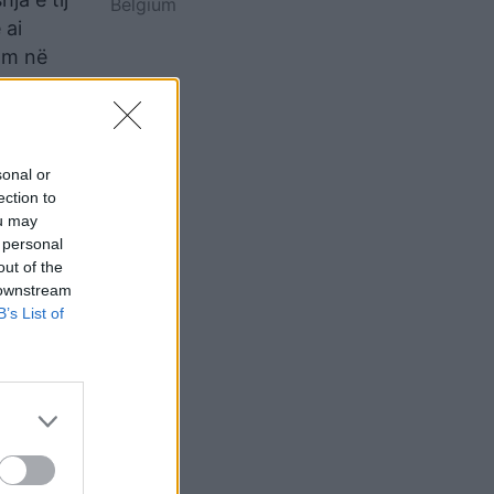
Belgium
 ai
lam në
sonal or
ection to
ou may
 personal
out of the
 downstream
B’s List of