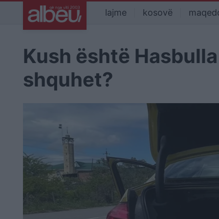
lajme
kosovë
maqed
Kush është Hasbull
shquhet?