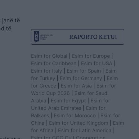
 janë të
nd të
Esim for Global
|
Esim for Europe
|
Esim for Caribbean
|
Esim for USA
|
Esim for Italy
|
Esim for Spain
|
Esim
for Turkey
|
Esim for Germany
|
Esim
for Greece
|
Esim for Asia
|
Esim for
World Cup 2026
|
Esim for Saudi
Arabia
|
Esim for Egypt
|
Esim for
United Arab Emirates
|
Esim for
Balkans
|
Esim for Morocco
|
Esim for
China
|
Esim for United Kingdom
|
Esim
for Africa
|
Esim for Latin America
|
Esim for GCC Gulf Cooperation