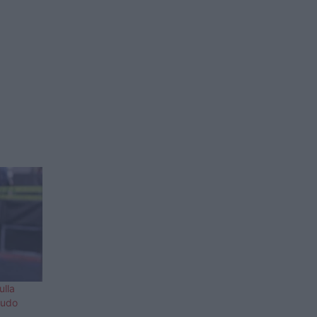
ulla
kudo