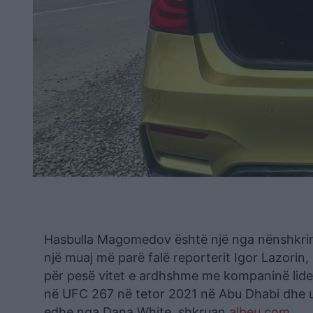
Hasbulla Magomedov është një nga nënshkrim
një muaj më parë falë reporterit Igor Lazorin, i 
për pesë vitet e ardhshme me kompaninë lider 
në UFC 267 në tetor 2021 në Abu Dhabi dhe u
edhe nga Dana White, shkruan
albeu.com
.