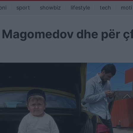
oni
sport
showbiz
lifestyle
tech
moti
a Magomedov dhe për ç