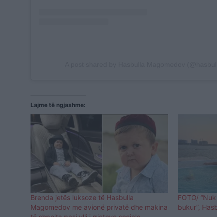
A post shared by Hasbulla Magomedov (@hasbull
Lajme të ngjashme:
Brenda jetës luksoze të Hasbulla
FOTO/ “Nuk 
Magomedov me avionë privatë dhe makina
bukur”, Hasb
të shpejta pasi ylli i rrjeteve sociale