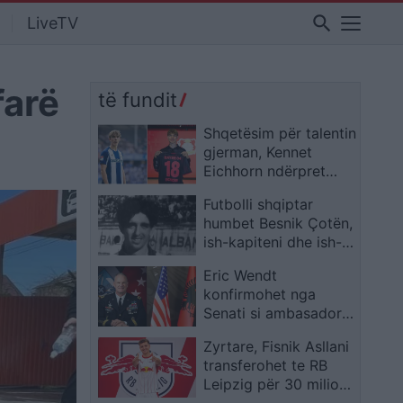
search
LiveTV
farë
të fundit
Shqetësim për talentin
gjerman, Kennet
Eichhorn ndërpret
përkohësisht karrierën
Futbolli shqiptar
për arsye
humbet Besnik Çotën,
shëndetësore
ish-kapiteni dhe ish-
trajneri i Sopotit
Eric Wendt
ndahet nga jeta në
konfirmohet nga
moshën 56-vjeçare
Senati si ambasador i
SHBA-së në Shqipëri,
Zyrtare, Fisnik Asllani
emërimi pret firmën e
transferohet te RB
Trump
Leipzig për 30 milionë
euro