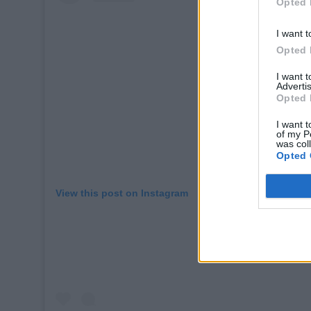
Opted 
I want t
Opted 
I want 
Advertis
Opted 
I want t
of my P
was col
Opted 
View this post on Instagram