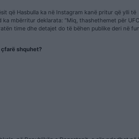
it që Hasbulla ka në Instagram kanë pritur që ylli të
 ka mbërritur deklarata: “Miq, thashethemet për UFC
atën time dhe detajet do të bëhen publike deri në fu
 çfarë shquhet?