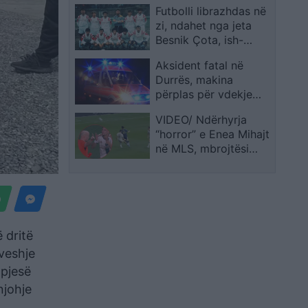
Futbolli librazhdas në
zi, ndahet nga jeta
Besnik Çota, ish-
kapiten dhe ish-
Aksident fatal në
trajner i Sopotit
Durrës, makina
përplas për vdekje
këmbësorin; drejtuesi
VIDEO/ Ndërhyrja
shoqërohet në polici
“horror” e Enea Mihajt
në MLS, mbrojtësi
ndëshkohet me të kuq
dhe gjobë
 dritë
ëveshje
 pjesë
njohje