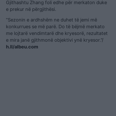
Gjithashtu Zhang foli edhe për merkaton duke
e prekur në përgjithësi.
“Sezonin e ardhshëm ne duhet të jemi më
konkurrues se më parë. Do të bëjmë merkato
me lojtarë vendimtarë dhe kryesorë, rezultatet
e mira janë gjithmonë objektivi ynë kryesor.”/
h.ll/albeu.com