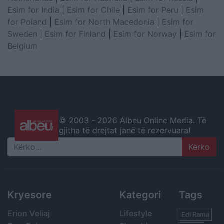
Esim for India
|
Esim for Chile
|
Esim for Peru
|
Esim
for Poland
|
Esim for North Macedonia
|
Esim for
Sweden
|
Esim for Finland
|
Esim for Norway
|
Esim for
Belgium
© 2003 -
2026 Albeu Online Media. Të
gjitha të drejtat janë të rezervuara!
Search
Kryesore
Kategori
Tags
Erion Veliaj
Lifestyle
Edi Rama