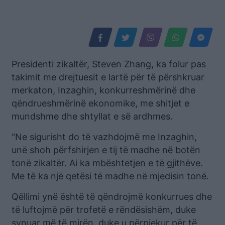
Presidenti zikaltër, Steven Zhang, ka folur pas
takimit me drejtuesit e lartë për të përshkruar
merkaton, Inzaghin, konkurreshmërinë dhe
qëndrueshmërinë ekonomike, me shitjet e
mundshme dhe shtyllat e së ardhmes.
“Ne sigurisht do të vazhdojmë me Inzaghin,
unë shoh përfshirjen e tij të madhe në botën
tonë zikaltër. Ai ka mbështetjen e të gjithëve.
Me të ka një qetësi të madhe në mjedisin tonë.
Qëllimi ynë është të qëndrojmë konkurrues dhe
të luftojmë për trofetë e rëndësishëm, duke
synuar më të mirën, duke u përpjekur për të