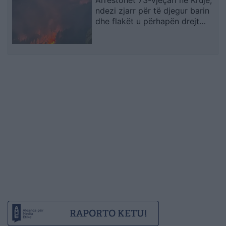
Arrestohet 73-vjeçari në Krujë,
ndezi zjarr për të djegur barin
dhe flakët u përhapën drejt
malit