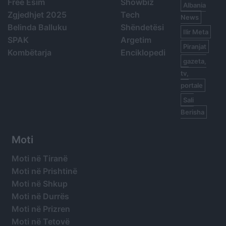
Free Esim
Showbiz
Albania
Zgjedhjet 2025
Tech
News
Belinda Balluku
Shëndetësi
Ilir Meta
SPAK
Argetim
Piranjat
Kombëtarja
Enciklopedi
gazeta,
tv,
portale
Sali
Berisha
Moti
Moti në Tiranë
Moti në Prishtinë
Moti në Shkup
Moti në Durrës
Moti në Prizren
Moti në Tetovë