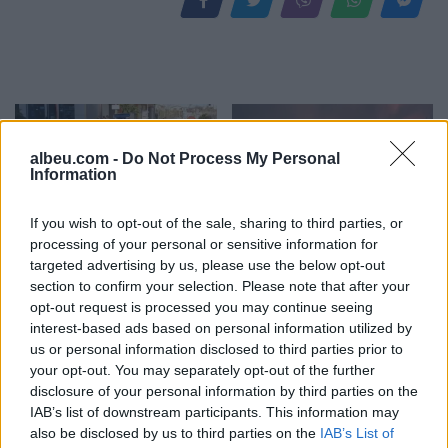
albeu.com -
Do Not Process My Personal
Information
If you wish to opt-out of the sale, sharing to third parties, or
Pas dy vitesh në kërkim
Arrestohet 73-vjeçari në
processing of your personal or sensitive information for
për dosjen e inceneratorit
Krujë, ndezi zjarr për të
targeted advertising by us, please use the below opt-out
të Tiranës, arrestohet
djegur barin dhe flakët u
section to confirm your selection. Please note that after your
Renardo Nallbani në
përhapën drejt malit
opt-out request is processed you may continue seeing
interest-based ads based on personal information utilized by
Palasë
us or personal information disclosed to third parties prior to
your opt-out. You may separately opt-out of the further
disclosure of your personal information by third parties on the
IAB’s list of downstream participants. This information may
also be disclosed by us to third parties on the
IAB’s List of