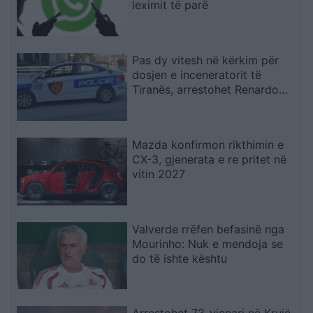
leximit të parë
Pas dy vitesh në kërkim për
dosjen e inceneratorit të
Tiranës, arrestohet Renardo
Nallbani në Palasë
Mazda konfirmon rikthimin e
CX-3, gjenerata e re pritet në
vitin 2027
Valverde rrëfen befasinë nga
Mourinho: Nuk e mendoja se
do të ishte kështu