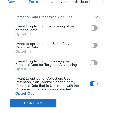
Downstream Participants
that may further disclose it to other
Zjarri në Krujë përhapet
Arrestohet pranë banesës
third parties.
më tej, evakuohen
i dyshuari për vrasjen e
banorët e Barabit–Lluban,
20-vjeçarit në Korçë
Personal Data Processing Opt Outs
raportohen shpërthime
I want to opt-out of the Sharing of my
armatimesh
personal data.
Opted In
I want to opt-out of the Sale of my
Personal Data.
Opted In
I want to opt-out of processing my
Ankaraja u kërkon
Përfundon pas 4 orësh
Personal Data for Targeted Advertising.
Opted In
Moskës dhe Kievit
protesta kundër klasës
armëpushim në Detin e Zi
politike: “Nesër më
I want to opt-out of Collection, Use,
shumë!”
Retention, Sale, and/or Sharing of my
Personal Data that Is Unrelated with the
Purposes for which it was collected.
Opted Out
CONFIRM