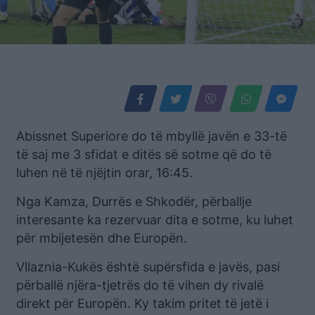
Abissnet Superiore do të mbyllë javën e 33-të
të saj me 3 sfidat e ditës së sotme që do të
luhen në të njëjtin orar, 16:45.
Nga Kamza, Durrës e Shkodër, përballje
interesante ka rezervuar dita e sotme, ku luhet
për mbijetesën dhe Europën.
Vllaznia-Kukës është supërsfida e javës, pasi
përballë njëra-tjetrës do të vihen dy rivalë
direkt për Europën. Ky takim pritet të jetë i