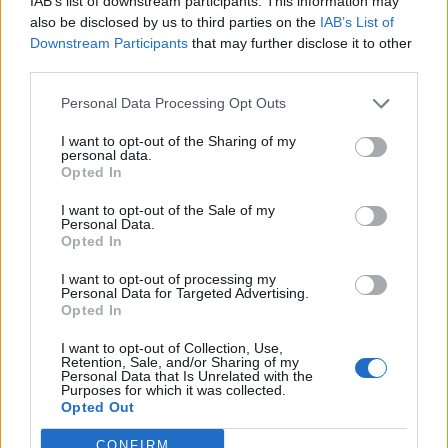
IAB’s list of downstream participants. This information may
also be disclosed by us to third parties on the
IAB’s List of
Downstream Participants
that may further disclose it to other
third parties.
Zjarret në vend, Ministria
Thirrje nga Rrogozhina:
Personal Data Processing Opt Outs
e Mbrojtjes: Nëntë vatra
Banorët kundërshtojnë
nën monitorim, zonat e
bashkimin me Kavajën,
I want to opt-out of the Sharing of my
personal data.
banuara jashtë rrezikut
kërkojnë ruajtjen e
Opted In
bashkisë së tyre
I want to opt-out of the Sale of my
Personal Data.
Opted In
I want to opt-out of processing my
Personal Data for Targeted Advertising.
Opted In
Protesta e dytë në
Diaspora proteston në
Memaliaj kundër reformës
Sheshin Skënderbej,
I want to opt-out of Collection, Use,
Retention, Sale, and/or Sharing of my
territoriale, banorët
emigranti: Shqiptarët
Personal Data that Is Unrelated with the
Purposes for which it was collected.
refuzojnë bashkimin me
meritojnë meritokraci dhe
Opted Out
Tepelenën
një qeveri europiane
CONFIRM