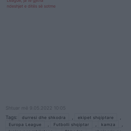
League, ja të gjitha
ndeshjet e ditës së sotme
Shtuar
më
9.05.2022 10:05
Tags:
,
,
durresi dhe shkodra
ekipet shqiptare
,
,
,
Europa League
Futbolli shqiptar
kamza