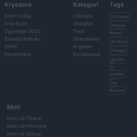
Kryesore
Kategori
Tags
Erion Veliaj
Lifestyle
Edi Rama
Free Esim
Showbiz
Albania
Zgjedhjet 2025
Tech
News
Belinda Balluku
Shëndetësi
Ilir Meta
SPAK
Argetim
Piranjat
Kombëtarja
Enciklopedi
gazeta,
tv,
portale
Sali
Berisha
Moti
Moti në Tiranë
Moti në Prishtinë
Moti në Shkup