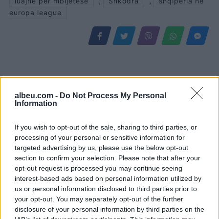
,
,
luajne per mbijetese
Shkodra
shqiperia ne
europa league
albeu.com -
Do Not Process My Personal
Information
If you wish to opt-out of the sale, sharing to third parties, or
processing of your personal or sensitive information for
targeted advertising by us, please use the below opt-out
Dita e 69-të e protestës,
Kakavijë, kolona e
section to confirm your selection. Please note that after your
qytetarët marshojnë
automjeteve shtrihet për
opt-out request is processed you may continue seeing
nëpër Tiranë
5 km në territorin grek
interest-based ads based on personal information utilized by
us or personal information disclosed to third parties prior to
your opt-out. You may separately opt-out of the further
disclosure of your personal information by third parties on the