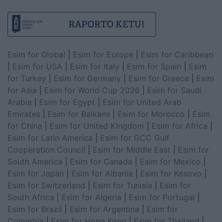
Esim for Global
|
Esim for Europe
|
Esim for Caribbean
|
Esim for USA
|
Esim for Italy
|
Esim for Spain
|
Esim
for Turkey
|
Esim for Germany
|
Esim for Greece
|
Esim
for Asia
|
Esim for World Cup 2026
|
Esim for Saudi
Arabia
|
Esim for Egypt
|
Esim for United Arab
Emirates
|
Esim for Balkans
|
Esim for Morocco
|
Esim
for China
|
Esim for United Kingdom
|
Esim for Africa
|
Esim for Latin America
|
Esim for GCC Gulf
Cooperation Council
|
Esim for Middle East
|
Esim for
South America
|
Esim for Canada
|
Esim for Mexico
|
Esim for Japan
|
Esim for Albania
|
Esim for Kosovo
|
Esim for Switzerland
|
Esim for Tunisia
|
Esim for
South Africa
|
Esim for Algeria
|
Esim for Portugal
|
Esim for Brazil
|
Esim for Argentina
|
Esim for
Colombia
|
Esim for Hong Kong
|
Esim for Thailand
|