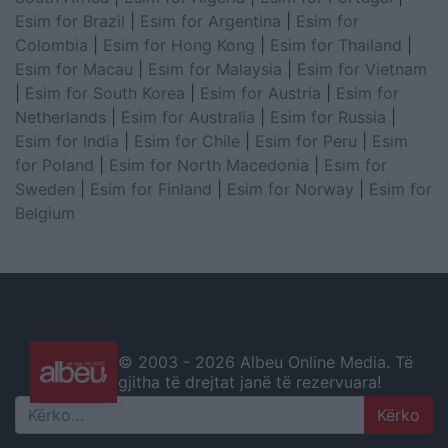
Esim for Brazil
|
Esim for Argentina
|
Esim for
Colombia
|
Esim for Hong Kong
|
Esim for Thailand
|
Esim for Macau
|
Esim for Malaysia
|
Esim for Vietnam
|
Esim for South Korea
|
Esim for Austria
|
Esim for
Netherlands
|
Esim for Australia
|
Esim for Russia
|
Esim for India
|
Esim for Chile
|
Esim for Peru
|
Esim
for Poland
|
Esim for North Macedonia
|
Esim for
Sweden
|
Esim for Finland
|
Esim for Norway
|
Esim for
Belgium
© 2003 -
2026 Albeu Online Media. Të
gjitha të drejtat janë të rezervuara!
Search