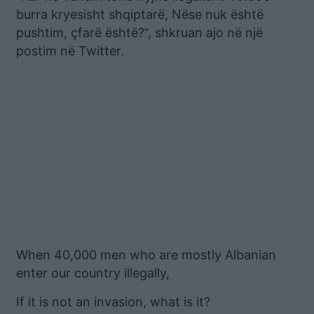
burra kryesisht shqiptarë, Nëse nuk është
pushtim, çfarë është?”, shkruan ajo në një
postim në Twitter.
When 40,000 men who are mostly Albanian
enter our country illegally,
If it is not an invasion, what is it?