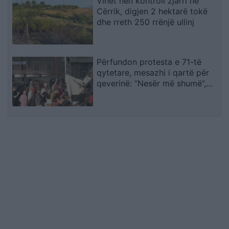
Vihet nën kontroll zjarri në
Cërrik, digjen 2 hektarë tokë
dhe rreth 250 rrënjë ullinj
Përfundon protesta e 71-të
qytetare, mesazhi i qartë për
qeverinë: “Nesër më shumë”,
kërkohet largimi i Ramës