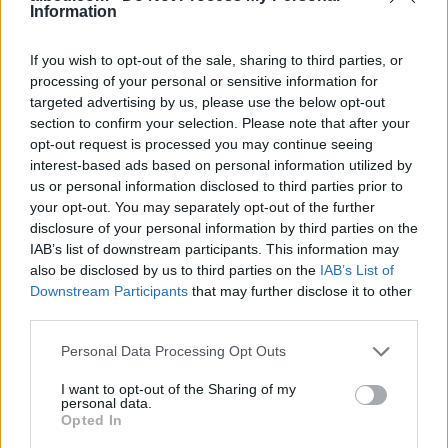
Information
Tags:
,
princ leka per shqiptaret
princ leka
,
shqiptaret ne britani
Sophie Corcoran princ
If you wish to opt-out of the sale, sharing to third parties, or
leka
processing of your personal or sensitive information for
targeted advertising by us, please use the below opt-out
section to confirm your selection. Please note that after your
opt-out request is processed you may continue seeing
interest-based ads based on personal information utilized by
us or personal information disclosed to third parties prior to
your opt-out. You may separately opt-out of the further
disclosure of your personal information by third parties on the
IAB’s list of downstream participants. This information may
also be disclosed by us to third parties on the
IAB’s List of
Downstream Participants
that may further disclose it to other
third parties.
Personal Data Processing Opt Outs
Zelensky rikonfirmon në
Vihet nën kontroll zjarri në
Serbi qëndrimin për
Cërrik, digjen 2 hektarë
I want to opt-out of the Sharing of my
personal data.
Kosovën, deputeti
tokë dhe rreth 250 rrënjë
Opted In
ukrainas: Gabim
ullinj