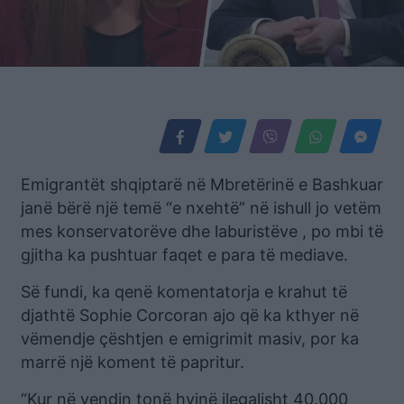
Emigrantët shqiptarë në Mbretërinë e Bashkuar
janë bërë një temë “e nxehtë” në ishull jo vetëm
mes konservatorëve dhe laburistëve , po mbi të
gjitha ka pushtuar faqet e para të mediave.
Së fundi, ka qenë komentatorja e krahut të
djathtë Sophie Corcoran ajo që ka kthyer në
vëmendje çështjen e emigrimit masiv, por ka
marrë një koment të papritur.
“Kur në vendin tonë hyjnë ilegalisht 40.000