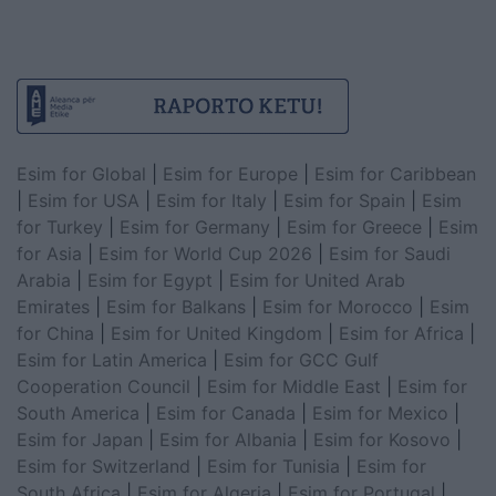
Esim for Global
|
Esim for Europe
|
Esim for Caribbean
|
Esim for USA
|
Esim for Italy
|
Esim for Spain
|
Esim
for Turkey
|
Esim for Germany
|
Esim for Greece
|
Esim
for Asia
|
Esim for World Cup 2026
|
Esim for Saudi
Arabia
|
Esim for Egypt
|
Esim for United Arab
Emirates
|
Esim for Balkans
|
Esim for Morocco
|
Esim
for China
|
Esim for United Kingdom
|
Esim for Africa
|
Esim for Latin America
|
Esim for GCC Gulf
Cooperation Council
|
Esim for Middle East
|
Esim for
South America
|
Esim for Canada
|
Esim for Mexico
|
Esim for Japan
|
Esim for Albania
|
Esim for Kosovo
|
Esim for Switzerland
|
Esim for Tunisia
|
Esim for
South Africa
|
Esim for Algeria
|
Esim for Portugal
|