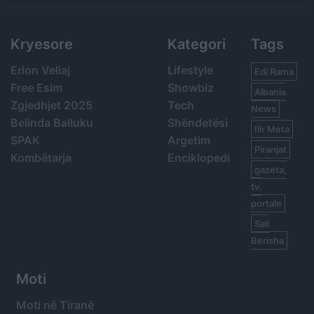
Kryesore
Kategori
Tags
Erion Veliaj
Lifestyle
Edi Rama
Free Esim
Showbiz
Albania
Zgjedhjet 2025
Tech
News
Belinda Balluku
Shëndetësi
Ilir Meta
SPAK
Argetim
Piranjat
Kombëtarja
Enciklopedi
gazeta,
tv,
portale
Sali
Berisha
Moti
Moti në Tiranë