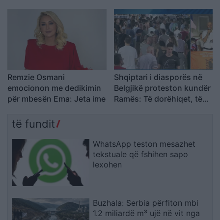
krim të organizuar
Remzie Osmani
Shqiptari i diasporës në
emocionon me dedikimin
Belgjikë proteston kundër
për mbesën Ema: Jeta ime
Ramës: Të dorëhiqet, të
rinjtë të drejtojnë
Shqipërinë larg politikës
të fundit
së vjetër
WhatsApp teston mesazhet
tekstuale që fshihen sapo
lexohen
Buzhala: Serbia përfiton mbi
1.2 miliardë m³ ujë në vit nga