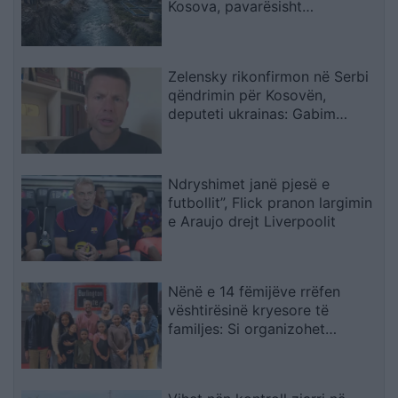
Kosova, pavarësisht
kërcënimeve për Ibërin
Zelensky rikonfirmon në Serbi
qëndrimin për Kosovën,
deputeti ukrainas: Gabim
diplomatik, Ukraina duhet ta
njohë
Ndryshimet janë pjesë e
futbollit”, Flick pranon largimin
e Araujo drejt Liverpoolit
Nënë e 14 fëmijëve rrëfen
vështirësinë kryesore të
familjes: Si organizohet
transporti