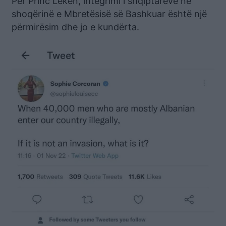
Për Princ Lekën, integrimi i shqiptarëve në
shoqërinë e Mbretësisë së Bashkuar është një
përmirësim dhe jo e kundërta.