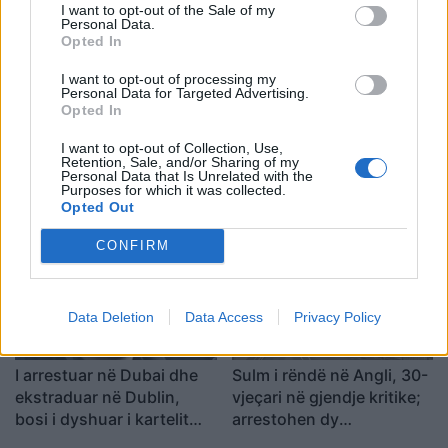
diplomatik, Ukraina duhet
I want to opt-out of the Sale of my
Personal Data.
ta njohë
Opted In
I want to opt-out of processing my
Personal Data for Targeted Advertising.
Opted In
Përfundon protesta e 71-
Trump për Iranin: Po
I want to opt-out of Collection, Use,
Retention, Sale, and/or Sharing of my
të qytetare, mesazhi i
zhvillojmë negociata të
Personal Data that Is Unrelated with the
qartë për qeverinë: “Nesër
kufizuara, Teherani
Purposes for which it was collected.
Opted Out
më shumë”, kërkohet
ndodhet në krizë të rëndë
largimi i Ramës
ekonomike
CONFIRM
Data Deletion
Data Access
Privacy Policy
I arrestuar në Dubai dhe
Sulm i rëndë në Angli, 30-
ekstraduar në Dublin,
vjeçari në gjendje kritike;
bosi i dyshuar i kartelit
arrestohen dy
përballet me akuza për
adoleshentë