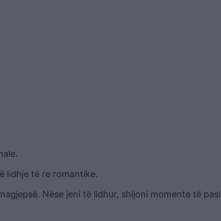
nale.
 lidhje të re romantike.
 magjepsë. Nëse jeni të lidhur, shijoni momente të pa