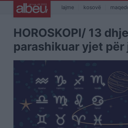
lajme
kosovë
maqed
HOROSKOPI/ 13 dhjet
parashikuar yjet për 