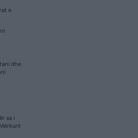
rat e
ni
tani dhe
oni
ër sa i
Mërkurit