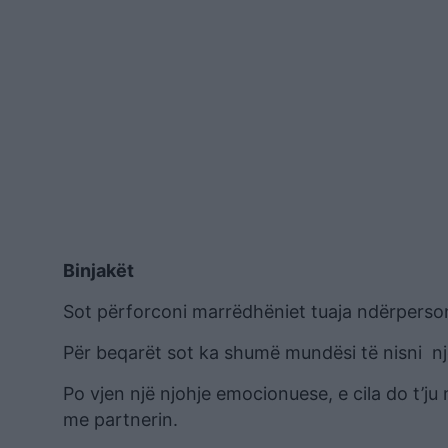
Binjakët
Sot përforconi marrëdhëniet tuaja ndërperso
Për beqarët sot ka shumë mundësi të nisni një
Po vjen një njohje emocionuese, e cila do t’ju
me partnerin.