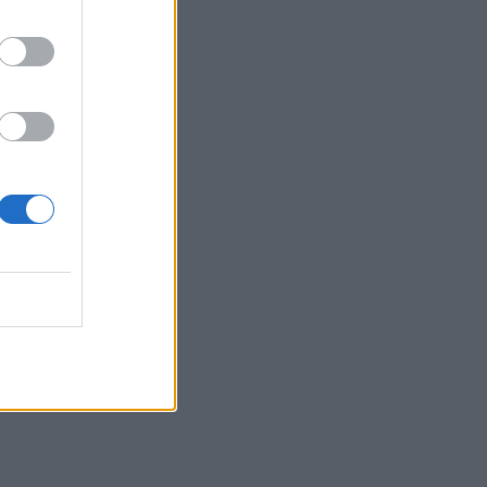
oblemet
itetin e
i
shtjet