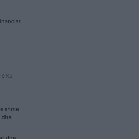
financiar
le ku
dësishme
e dhe
tat dhe