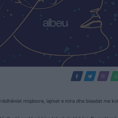
rëdhëniet miqësore, lajmet e mira dhe bisedat me ko