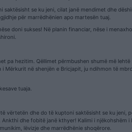
ni saktësisht se ku jeni, cilat janë mendimet dhe dëshi
 zgjidhje për marrëdhënien apo martesën tuaj.
 nëse doni sukses! Në planin financiar, nëse i menaxho
hironi.
imet pa hezitim. Qëllimet përmbushen shumë më lehtë 
 i Mërkurit në shenjën e Bricjapit, ju ndihmon të mbr
rkesave tuaja.
ë të vërtetën dhe do të kuptoni saktësisht se ku jeni, p
Ankthi dhe fobitë janë kthyer! Kalimi i njëkohshëm i 
omunikim, lëvizje dhe marrëdhënie shoqërore.