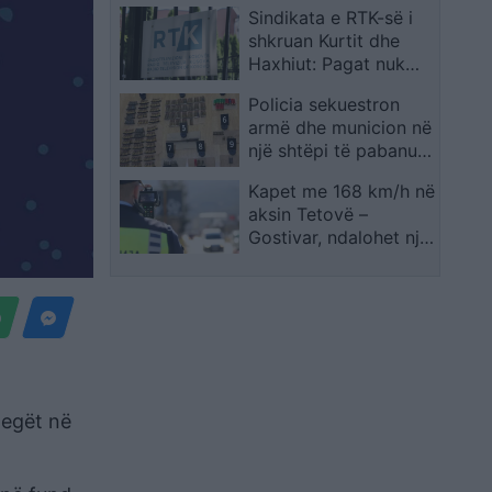
Sindikata e RTK-së i
reja së bashku…
shkruan Kurtit dhe
Haxhiut: Pagat nuk
janë ekzekutuar,
Policia sekuestron
kërkohet reagim i
armë dhe municion në
menjëhershëm
një shtëpi të pabanuar
institucional
në Zubin Potok
Kapet me 168 km/h në
aksin Tetovë –
Gostivar, ndalohet një
shofer nga rajoni i
Shkupit
legët në