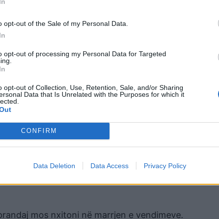
In
ohuni të mos jeni pasivë, në çështjet familjare dhe pr
ërkurit në shenjën e Bricjapit, ju ndihmon në pjesën e
o opt-out of the Sale of my Personal Data.
In
to opt-out of processing my Personal Data for Targeted
 ndiheni të sigurt në mënyra të ndryshme, për sinqer
ing.
htimin e tij ndaj jush!
In
o opt-out of Collection, Use, Retention, Sale, and/or Sharing
ersonal Data that Is Unrelated with the Purposes for which it
lected.
 të bëjnë me punën dhe familjen. Kalimi i njëkohshëm 
Out
ë komunikim, në shtëpi dhe familje.
CONFIRM
të re interesante sot.
in me shpirtin tuaj binjak, duke gjetur zgjidhje për çë
Data Deletion
Data Access
Privacy Policy
 prandaj mos nxitoni në marrjen e vendimeve.