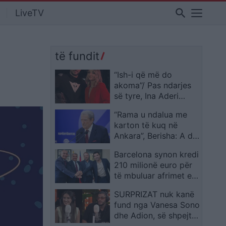
search
LiveTV
të fundit
“Ish-i që më do
akoma”/ Pas ndarjes
së tyre, Ina Aderi
thumbon Keijsin
“Rama u ndalua me
(FOTO)
karton të kuq në
Ankara”, Berisha: A do
të jetë samiti i radhës
Barcelona synon kredi
në Tiranë? Nuk
210 milionë euro për
dëgjova të thuhej
të mbuluar afrimet e
“mirupafshim në
merkatos së verës
Shqipëri”
SURPRIZAT nuk kanë
fund nga Vanesa Sono
dhe Adion, së shpejti
edhe dy projekte të