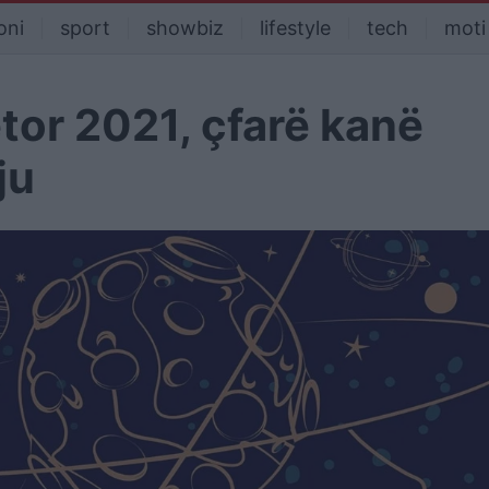
oni
sport
showbiz
lifestyle
tech
moti
or 2021, çfarë kanë
ju