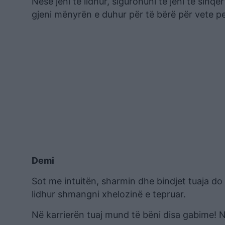
Nëse jeni të lidhur, sigurohuni të jeni të sin
gjeni mënyrën e duhur për të bërë për vete pe
Demi
Sot me intuitën, sharmin dhe bindjet tuaja do a
lidhur shmangni xhelozinë e tepruar.
Në karrierën tuaj mund të bëni disa gabime! N