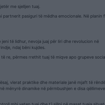
etër me sjelljen tuaj.
ni partnerit pasiguri të mëdha emocionale. Në planin 
eni të lidhur, nevoja juaj për liri dhe revolucion në
indje, ndaj bëni kujdes.
e të re, përmes rrethit tuaj të miqve apo grupeve socia
ësaj, vlerat praktike dhe materiale janë mjaft të rën
a në mënyrë dinamike në përmbushjen e disa qëllimev
troll mbi veten tuaj dhe t’i sillni në masat tuaja situa