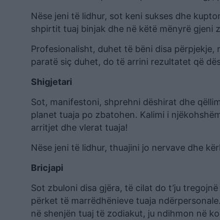
Nëse jeni të lidhur, sot keni sukses dhe kupto
shpirtit tuaj binjak dhe në këtë mënyrë gjeni
Profesionalisht, duhet të bëni disa përpjekje,
paratë siç duhet, do të arrini rezultatet që dës
Shigjetari
Sot, manifestoni, shprehni dëshirat dhe qëll
planet tuaja po zbatohen. Kalimi i njëkohshëm
arritjet dhe vlerat tuaja!
Nëse jeni të lidhur, thuajini jo nervave dhe kë
Bricjapi
Sot zbuloni disa gjëra, të cilat do t’ju tregojn
përket të marrëdhënieve tuaja ndërpersonale. 
në shenjën tuaj të zodiakut, ju ndihmon në k