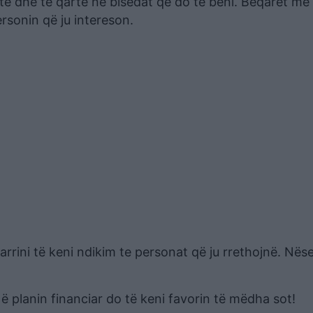
qertë dhe të qartë në bisedat që do të bëni. Beqarët më
rsonin që ju intereson.
rrini të keni ndikim te personat që ju rrethojnë. Nëse
ë planin financiar do të keni favorin të mëdha sot!