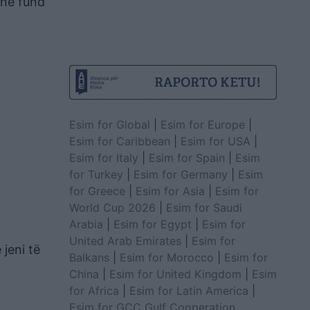
 në fund
Esim for Global
|
Esim for Europe
|
Esim for Caribbean
|
Esim for USA
|
Esim for Italy
|
Esim for Spain
|
Esim
for Turkey
|
Esim for Germany
|
Esim
for Greece
|
Esim for Asia
|
Esim for
World Cup 2026
|
Esim for Saudi
Arabia
|
Esim for Egypt
|
Esim for
United Arab Emirates
|
Esim for
 jeni të
Balkans
|
Esim for Morocco
|
Esim for
China
|
Esim for United Kingdom
|
Esim
for Africa
|
Esim for Latin America
|
Esim for GCC Gulf Cooperation