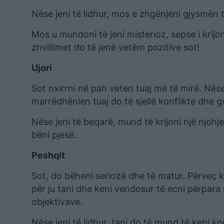
Nëse jeni të lidhur, mos e zhgënjeni gjysmën tj
Mos u mundoni të jeni misterioz, sepse i krijo
zhvillimet do të jenë vetëm pozitive sot!
Ujori
Sot nxirrni në pah veten tuaj më të mirë. Nëse j
marrëdhënien tuaj do të sjellë konflikte dhe gr
Nëse jeni të beqarë, mund të krijoni një njohj
bëni pjesë.
Peshqit
Sot, do bëheni seriozë dhe të matur. Përveç k
për ju tani dhe keni vendosur të ecni përpar
objektivave.
Nëse jeni të lidhur, tani do të mund të keni kon