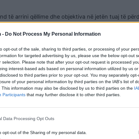
nd të arrini qëllime dhe objektiva në jetën tuaj të për
 i kryeni detyrimet dhe mbyllni çështjet e pazgjidhura
 -
Do Not Process My Personal Information
ale nga partneri juaj, pasi keni prioritet çështjet prak
to opt-out of the sale, sharing to third parties, or processing of your per
formation for targeted advertising by us, please use the below opt-out s
r selection. Please note that after your opt-out request is processed y
mes hapësirës tuaj profesionale, më në fund u përgjigj
eing interest-based ads based on personal information utilized by us or
disclosed to third parties prior to your opt-out. You may separately opt-
losure of your personal information by third parties on the IAB’s list of
. This information may also be disclosed by us to third parties on the
IA
Participants
that may further disclose it to other third parties.
 prisni një ditë krejtësisht argëtuese dhe të këndshme
tuaj binjak momente pasionante, por edhe romantike.
l Data Processing Opt Outs
krijimtarinë tuaj.
o opt-out of the Sharing of my personal data.