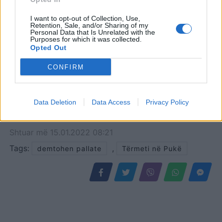
të strehohen qindra
I want to opt-out of Collection, Use,
banorë të Durrësit në
Retention, Sale, and/or Sharing of my
pamundësi për të gjetur…
Personal Data that Is Unrelated with the
Purposes for which it was collected.
Opted Out
CONFIRM
Data Deletion
Data Access
Privacy Policy
Shtuar
më
15.01.2022 08:21
Tags:
,
demtohen pallate
Tërmeti në Pukë