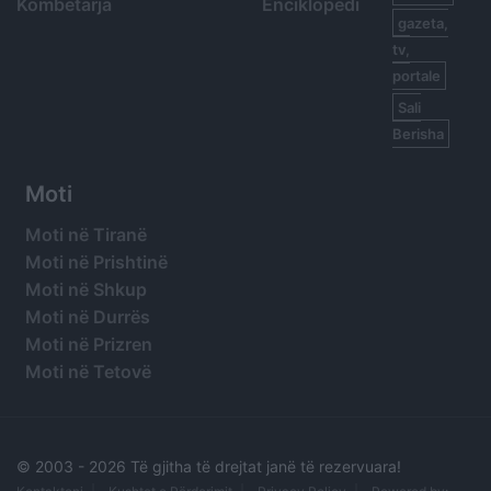
Kombëtarja
Enciklopedi
gazeta,
tv,
portale
Sali
Berisha
Moti
Moti në Tiranë
Moti në Prishtinë
Moti në Shkup
Moti në Durrës
Moti në Prizren
Moti në Tetovë
© 2003 -
2026 Të gjitha të drejtat janë të rezervuara!