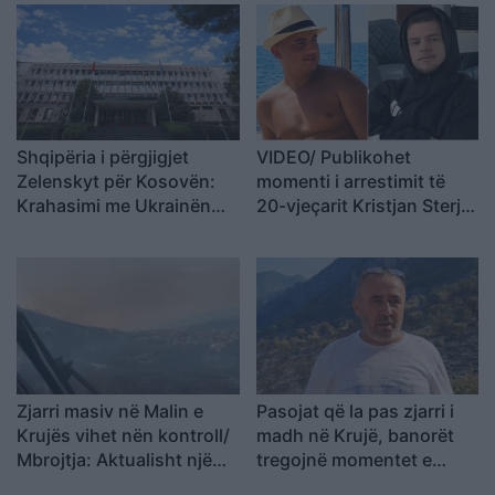
Shqipëria i përgjigjet
VIDEO/ Publikohet
Zelenskyt për Kosovën:
momenti i arrestimit të
Krahasimi me Ukrainën
20-vjeçarit Kristjan Sterjo,
është i gabuar
akuzohet për vrasjen e
Joan Zukos
Zjarri masiv në Malin e
Pasojat që la pas zjarri i
Krujës vihet nën kontroll/
madh në Krujë, banorët
Mbrojtja: Aktualisht një
tregojnë momentet e
vatër aktive
tmerrit: Flakët i kemi