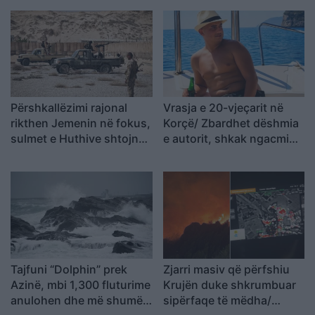
mbajtur vetë nën kontroll,
zjarrfikësja fiku vetëm
vatrat e vogla (VIDEO)
Përshkallëzimi rajonal
Vrasja e 20-vjeçarit në
rikthen Jemenin në fokus,
Korçë/ Zbardhet dëshmia
sulmet e Huthive shtojnë
e autorit, shkak ngacmimi
rrezikun e zgjerimit të
i të dashurës nga viktima
luftës
Tajfuni “Dolphin” prek
Zjarri masiv që përfshiu
Azinë, mbi 1,300 fluturime
Krujën duke shkrumbuar
anulohen dhe më shumë
sipërfaqe të mëdha/