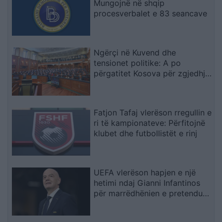
Mungojnë në shqip
procesverbalet e 83 seancave
Ngërçi në Kuvend dhe
tensionet politike: A po
përgatitet Kosova për zgjedhje
të tjera?
Fatjon Tafaj vlerëson rregullin e
ri të kampionateve: Përfitojnë
klubet dhe futbollistët e rinj
UEFA vlerëson hapjen e një
hetimi ndaj Gianni Infantinos
për marrëdhënien e pretenduar
dhe pagesën gjashtëshifrore