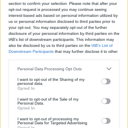
Lajme të ngjashme:
section to confirm your selection. Please note that after your
41 pallate të dëmtuara
Platforma online e
opt-out request is processed you may continue seeing
nga tërmeti në Tiranë, do
rindërtimit, ministria e
interest-based ads based on personal information utilized by
të shemben!
Zhvillimit: Mbyllet nesër
us or personal information disclosed to third parties prior to
Në zonën e Kinostudios
aplikimi
your opt-out. You may separately opt-out of the further
dhe Kombinatit në Tiranë
Nga 29 janari kur nisi
disclosure of your personal information by third parties on the
do të shemben 41 pallate
procesi i deklarimit online
IAB’s list of downstream participants. This information may
të dëmtuar nga tërmeti i
të familjeve të prekura
also be disclosed by us to third parties on the
IAB’s List of
26 Nëntorit. Nga
nga tërmeti deri tani në
Downstream Participants
that may further disclose it to other
Baldushku ku dorëzoi
platformë janë kryer
third parties.
çelësat e banesës së
36,100 aplikime. Sipas
Banorët e goditur nga
familjes Krasniqi, e
Ministrisë së Rindërtimit
Personal Data Processing Opt Outs
tërmeti nuk lirojnë hotelet:
dëmtuar nga tërmeti i
dhe Zhvillimit për shkak
Është rritur çmimi i qirave
Shtatorit të vitit të kaluar,
të fluksit të aplikimeve,
I want to opt-out of the Sharing of my
6 janari ishte dita kur të
Kreu i Bashkisë së
numri i tyre pritet të
personal data.
strehuarit në hotele,
Opted In
Tiranës, Erion Veliaj tha se
ndryshojë deri në
banesat e të cilëve u
qiratë…
përfundimin e afatit të
shkatërruan nga tërmeti i
I want to opt-out of the Sale of my
procesit. Procesi i…
Personal Data.
26 nëntorit, duhet t’i linin
Opted In
këto ambiente, por
pavarësisht kësaj ata nuk
I want to opt-out of processing my
janë larguar prej aty. Në
Personal Data for Targeted Advertising.
hotelet e Golemit vijojnë
Opted In