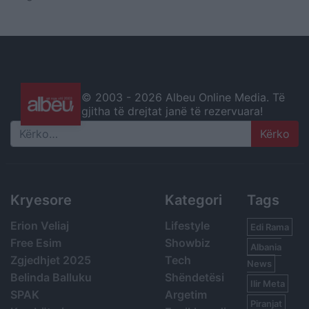
© 2003 -
2026 Albeu Online Media. Të
gjitha të drejtat janë të rezervuara!
Search
Kryesore
Kategori
Tags
Erion Veliaj
Lifestyle
Edi Rama
Free Esim
Showbiz
Albania
Zgjedhjet 2025
Tech
News
Belinda Balluku
Shëndetësi
Ilir Meta
SPAK
Argetim
Piranjat