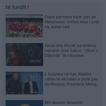
se 400 mijë banorë
Rama: Shmangëm një
evakuohen
bilanc tragjik
të fundit
Diallo përmend katër yjet që
Manchester United mezi i pret:
Na duhen tani
Korça dhe tifozët bardhekuq
vajtojnë Joan Zukon, “Ujkun e
Dëborës” të tribunave
E bujshme në Itali, Maldini
rrëfen të vërtetën e plotë pas
dorëheqjes: Presidenti Malago
na tha mos prekni…
BDI akuzon Qeverinë: