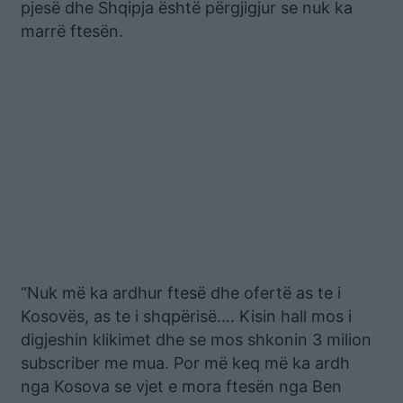
pjesë dhe Shqipja është përgjigjur se nuk ka
marrë ftesën.
“Nuk më ka ardhur ftesë dhe ofertë as te i
Kosovës, as te i shqpërisë…. Kisin hall mos i
digjeshin klikimet dhe se mos shkonin 3 milion
subscriber me mua. Por më keq më ka ardh
nga Kosova se vjet e mora ftesën nga Ben