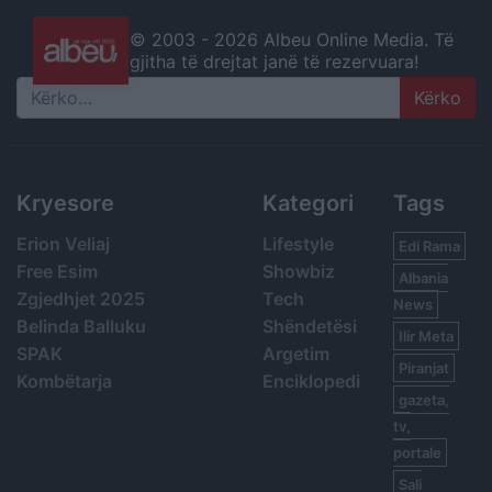
© 2003 -
2026 Albeu Online Media. Të
gjitha të drejtat janë të rezervuara!
Search
Kryesore
Kategori
Tags
Erion Veliaj
Lifestyle
Edi Rama
Free Esim
Showbiz
Albania
Zgjedhjet 2025
Tech
News
Belinda Balluku
Shëndetësi
Ilir Meta
SPAK
Argetim
Piranjat
Kombëtarja
Enciklopedi
gazeta,
tv,
portale
Sali