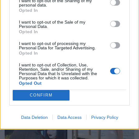
I want to opt-out of the Sharing of my
personal data.
Opted In
Remzie Osmani
Video/ “Verë dhe
emocionon me dedikimin
Portokalle” ndez Kavajën,
I want to opt-out of the Sale of my
për mbesën Ema: Jeta ime
humor dhe muzikë në
Personal Data.
Opted In
shëtitore
I want to opt-out of processing my
Personal Data for Targeted Advertising.
Opted In
I want to opt-out of Collection, Use,
Retention, Sale, and/or Sharing of my
Personal Data that Is Unrelated with the
Purposes for which it was collected.
Shtohen helmimet
Dalin mesazhet e fundit të
Opted Out
ushqimore nga
Liam Payne para vdekjes
CONFIRM
temperaturat e larta,
tragjike: Kërkoi 5 gramë
Brataj: Ruani zinxhirin
kokainë
ftohës
Data Deletion
Data Access
Privacy Policy