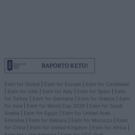
Esim for Global
|
Esim for Europe
|
Esim for Caribbean
|
Esim for USA
|
Esim for Italy
|
Esim for Spain
|
Esim
for Turkey
|
Esim for Germany
|
Esim for Greece
|
Esim
for Asia
|
Esim for World Cup 2026
|
Esim for Saudi
Arabia
|
Esim for Egypt
|
Esim for United Arab
Emirates
|
Esim for Balkans
|
Esim for Morocco
|
Esim
for China
|
Esim for United Kingdom
|
Esim for Africa
|
Esim for Latin America
|
Esim for GCC Gulf