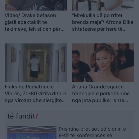
Video/ Drake befason
“Mrekullia që po rritet
gjatë spektaklit të
brenda meje”/ Afrona Dika
takimeve, leh si qen për
shtatzënë për herë të
vajzën që zgjodhi: “Do të
parë, kush është partneri
bëj gjithçka që më kërkon
misterioz i modeles?
Fluks në Pediatrinë e
Ariana Grande sqaron
Vlorës, 70-80 vizita ditore
tërheqjen e përkohshme
nga virozat dhe alergjitë
nga jeta publike: Ishte
te fëmijët
planifikuar prej kohësh, jo
një vendim impulsiv
të fundit
Prishtina pret sot edicionin e
9-të të Konferencës së