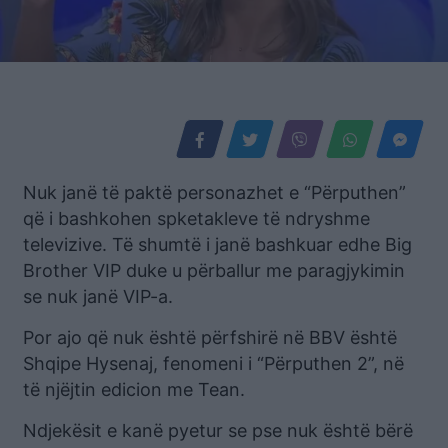
Nuk janë të paktë personazhet e “Përputhen”
që i bashkohen spketakleve të ndryshme
televizive. Të shumtë i janë bashkuar edhe Big
Brother VIP duke u përballur me paragjykimin
se nuk janë VIP-a.
Por ajo që nuk është përfshirë në BBV është
Shqipe Hysenaj, fenomeni i “Përputhen 2”, në
të njëjtin edicion me Tean.
Ndjekësit e kanë pyetur se pse nuk është bërë