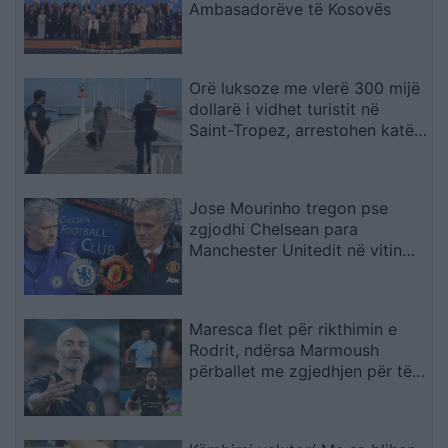
Ambasadorëve të Kosovës
Orë luksoze me vlerë 300 mijë
dollarë i vidhet turistit në
Saint-Tropez, arrestohen katër
spanjollë
Jose Mourinho tregon pse
zgjodhi Chelsean para
Manchester Unitedit në vitin
2013: “Kisha nevojë të
ndihesha i dashur
Maresca flet për rikthimin e
Rodrit, ndërsa Marmoush
përballet me zgjedhjen për të
ardhmen