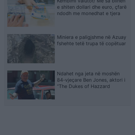
Këmbimi valutor/ Me sa blihen
e shiten dollari dhe euro, çfarë
ndodh me monedhat e tjera
Miniera e paligjshme në Azuay
fshehte tetë trupa të copëtuar
Ndahet nga jeta në moshën
84-vjeçare Ben Jones, aktori i
“The Dukes of Hazzard