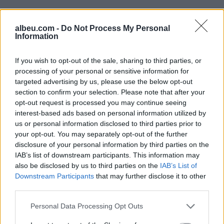
albeu.com -
Do Not Process My Personal
Information
If you wish to opt-out of the sale, sharing to third parties, or
Shtuar
më
8.02.2023 23:18
processing of your personal or sensitive information for
targeted advertising by us, please use the below opt-out
Tags:
,
shqipe hysenaj
shqipe hysenja
section to confirm your selection. Please note that after your
perputhen
opt-out request is processed you may continue seeing
interest-based ads based on personal information utilized by
us or personal information disclosed to third parties prior to
your opt-out. You may separately opt-out of the further
disclosure of your personal information by third parties on the
IAB’s list of downstream participants. This information may
also be disclosed by us to third parties on the
IAB’s List of
Downstream Participants
that may further disclose it to other
third parties.
Personal Data Processing Opt Outs