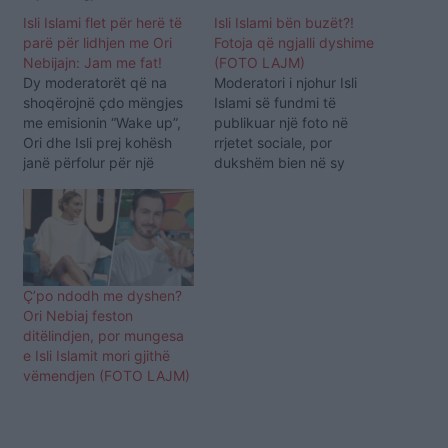
Isli Islami flet për herë të
Isli Islami bën buzët?!
parë për lidhjen me Ori
Fotoja që ngjalli dyshime
Nebijajn: Jam me fat!
(FOTO LAJM)
Dy moderatorët që na
Moderatori i njohur Isli
shoqërojnë çdo mëngjes
Islami së fundmi të
me emisionin “Wake up”,
publikuar një foto në
Ori dhe Isli prej kohësh
rrjetet sociale, por
janë përfolur për një
dukshëm bien në sy
lidhje. Dyshja deri më sot
buzët e tij. Ato duken më
kishte preferuar të mos i
të fryra se zakonisht dhe
komentonte këto
kjo ka bërë që ndjekësit
thashetheme. Por Isli i
të aludojnë për ndërhyrje.
ftuar pasditen e sotme
“Pse i bëre buzët pse?
tek “Rudina” ka folur për
Ishe më mirë ashtu”, i ka…
Ç’po ndodh me dyshen?
herë të parë për
Ori Nebiaj feston
marrëdhënien…
ditëlindjen, por mungesa
e Isli Islamit mori gjithë
vëmendjen (FOTO LAJM)