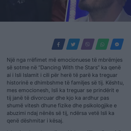
Një nga rrëfimet më emocionuese të mbrëmjes
së sotme në “Dancing With the Stars” ka qenë
ai i Isli Islamit i cili për herë të parë ka treguar
historinë e dhimbshme të familjes së tij. Kështu,
mes emocionesh, Isli ka treguar se prindërit e
tij janë të divorcuar dhe kjo ka ardhur pas
shumë vitesh dhune fizike dhe psikologjike e
abuzimi ndaj nënës së tij, ndërsa vetë Isli ka
qenë dëshmitar i kësaj.