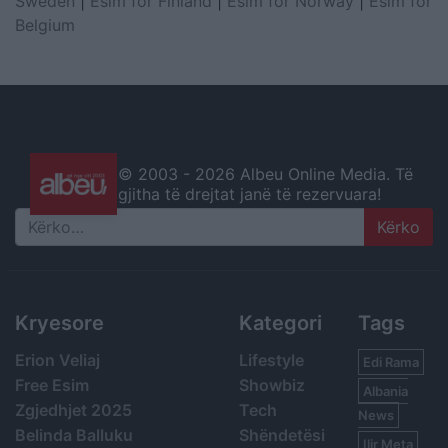
Sweden
|
Esim for Finland
|
Esim for Norway
|
Esim for
Belgium
© 2003 -
2026 Albeu Online Media. Të
gjitha të drejtat janë të rezervuara!
Search
Kryesore
Kategori
Tags
Erion Veliaj
Lifestyle
Edi Rama
Free Esim
Showbiz
Albania
Zgjedhjet 2025
Tech
News
Belinda Balluku
Shëndetësi
Ilir Meta