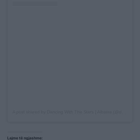
A post shared by Dancing With The Stars | Albania (@dwts.albania)
Lajme të ngjashme: