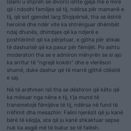
Islami u shpreh se divorci ishte gjëja më e mirë
që i ndodhi familjes së tij, ndërsa për mamanë e
tij, që sot gjendet larg Shqipërisë, tha se është
heroinë dhe ndër vite ka shtrënguar dhëmbët
ndaj dhunës, dhimbjes që ka ndjerë e
poshtërimit që ka përjetuar, e gjitha për shkak
të dashurisë që ka pasur për fëmijët. Po ashtu
moderatori tha se e admiron mënyrën se si ajo
ka arritur të “ngrejë kokën” dhe e vlerëson
shumë, duke dashur që të marrë gjithë cilësitë
e saj.
Në të ardhmen Isli tha se dëshiron që këto që
ka mësuar nga nëna e tij, t’ja mund të
transmetojë fëmijëve të tij, ndërsa në fund të
rrëfimit dha mesazhin: Falini njerëzit që ju kanë
bërë të këqija, ata që ju kanë shkaktuar sepse
nuk ka asgjë më të bukur se të falësh.