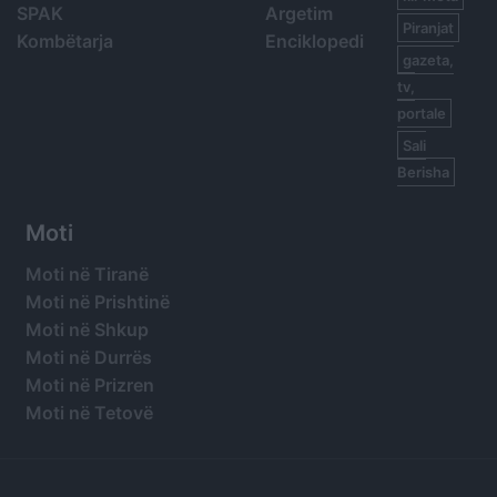
SPAK
Argetim
Piranjat
Kombëtarja
Enciklopedi
gazeta,
tv,
portale
Sali
Berisha
Moti
Moti në Tiranë
Moti në Prishtinë
Moti në Shkup
Moti në Durrës
Moti në Prizren
Moti në Tetovë