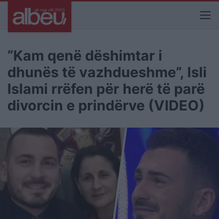
“Kam qenë dëshimtar i
dhunës të vazhdueshme”, Isli
Islami rrëfen për herë të parë
divorcin e prindërve (VIDEO)