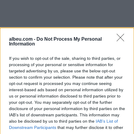
albeu.com -
Do Not Process My Personal
Information
If you wish to opt-out of the sale, sharing to third parties, or
processing of your personal or sensitive information for
targeted advertising by us, please use the below opt-out
section to confirm your selection. Please note that after your
Shtuar
më
17.12.2022 08:56
opt-out request is processed you may continue seeing
interest-based ads based on personal information utilized by
Tags:
,
,
isli dwst
isli islami
isli islami divorci i
us or personal information disclosed to third parties prior to
prinderve
your opt-out. You may separately opt-out of the further
disclosure of your personal information by third parties on the
IAB’s list of downstream participants. This information may
also be disclosed by us to third parties on the
IAB’s List of
Downstream Participants
that may further disclose it to other
third parties.