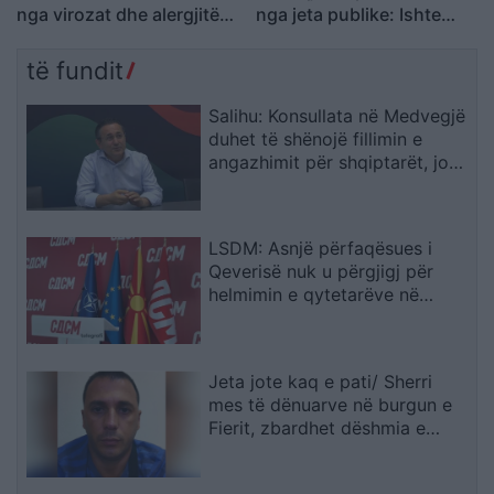
nga virozat dhe alergjitë
nga jeta publike: Ishte
te fëmijët
planifikuar prej kohësh, jo
një vendim impulsiv
të fundit
Salihu: Konsullata në Medvegjë
duhet të shënojë fillimin e
angazhimit për shqiptarët, jo
fundin e tij
LSDM: Asnjë përfaqësues i
Qeverisë nuk u përgjigj për
helmimin e qytetarëve në
Gostivar
Jeta jote kaq e pati/ Sherri
mes të dënuarve në burgun e
Fierit, zbardhet dëshmia e
Denis Bajrit: Urdhrin për të më
sulmuar e dha Ibrahim Lici…