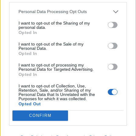
Personal Data Processing Opt Outs
I want to opt-out of the Sharing of my
personal data.
Opted In
I want to opt-out of the Sale of my
Personal Data.
Remzie Osmani
Video/ “Verë dhe
Opted In
emocionon me dedikimin
Portokalle” ndez Kavajën,
I want to opt-out of processing my
për mbesën Ema: Jeta ime
humor dhe muzikë në
Personal Data for Targeted Advertising.
shëtitore
Opted In
I want to opt-out of Collection, Use,
Retention, Sale, and/or Sharing of my
Personal Data that Is Unrelated with the
Purposes for which it was collected.
Opted Out
CONFIRM
Shtohen helmimet
Dalin mesazhet e fundit të
ushqimore nga
Liam Payne para vdekjes