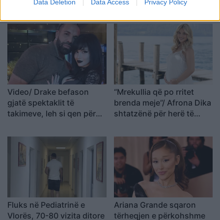
temperaturat e larta,
tragjike: Kërkoi 5 gramë
Data Deletion
Data Access
Privacy Policy
Brataj: Ruani zinxhirin
kokainë
ftohës
Video/ Drake befason
“Mrekullia që po rritet
gjatë spektaklit të
brenda meje”/ Afrona Dika
takimeve, leh si qen për
shtatzënë për herë të
vajzën që zgjodhi: “Do të
parë, kush është partneri
bëj gjithçka që më kërkon
misterioz i modeles?
Fluks në Pediatrinë e
Ariana Grande sqaron
Vlorës, 70-80 vizita ditore
tërheqjen e përkohshme