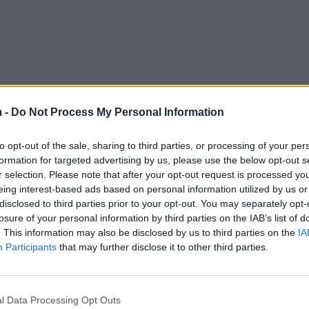
 -
Do Not Process My Personal Information
to opt-out of the sale, sharing to third parties, or processing of your per
formation for targeted advertising by us, please use the below opt-out s
o pak për qentë që i rreh rrugëve që del dhe i mbron 
r selection. Please note that after your opt-out request is processed y
nd Sashën e shkretë.
eing interest-based ads based on personal information utilized by us or
disclosed to third parties prior to your opt-out. You may separately opt-
 fëmijën tim atë.
losure of your personal information by third parties on the IAB’s list of
. This information may also be disclosed by us to third parties on the
IA
 ti i ke dhunuar kafshët
Participants
that may further disclose it to other third parties.
nohen
? Unë nuk e kam rrahur qenin tim.
l Data Processing Opt Outs