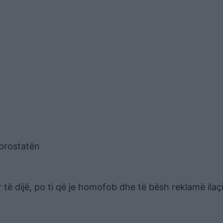
 prostatën
ë dijë, po ti që je homofob dhe të bësh reklamë ilaç