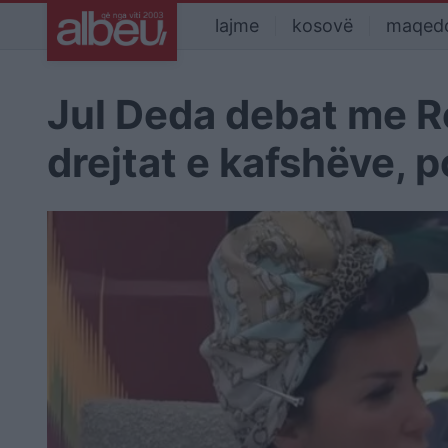
lajme
kosovë
maqed
Jul Deda debat me R
drejtat e kafshëve, p