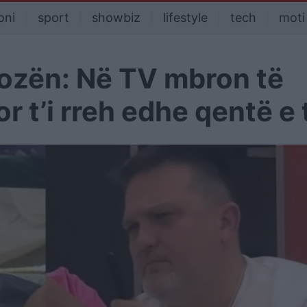
oni
sport
showbiz
lifestyle
tech
moti
ozën: Në TV mbron të
or t’i rreh edhe qentë e 