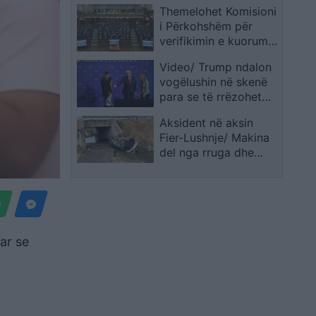
Themelohet Komisioni
frenimin e zhvillimit
i Përkohshëm për
verifikimin e kuorumit
dhe mandateve
Video/ Trump ndalon
vogëlushin në skenë
para se të rrëzohet
dhe thumbon Biden:
Aksident në aksin
Nuk dua të bëhet si ai
Fier-Lushnje/ Makina
del nga rruga dhe
përfundon në
nënkalim, plagoset
drejtuesi
ar se