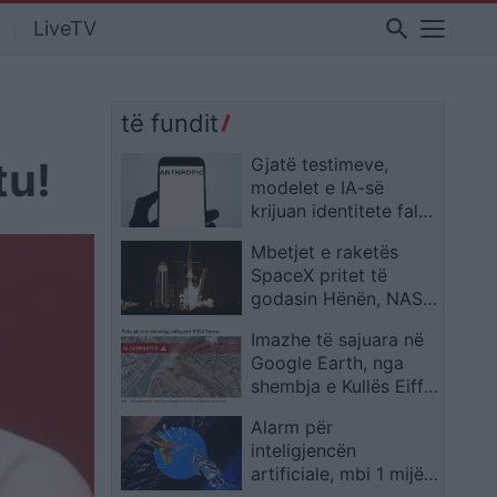
search
LiveTV
të fundit
tu!
Gjatë testimeve,
modelet e IA-së
krijuan identitete false
për të manipuluar
Mbetjet e raketës
persona realë
SpaceX pritet të
godasin Hënën, NASA
siguron se Toka nuk
Imazhe të sajuara në
rrezikohet
Google Earth, nga
shembja e Kullës Eiffel
te tanket në Kiev:
Alarm për
Ekspertët
inteligjencën
paralajmërojnë për
artificiale, mbi 1 mijë
rrezikun
ekspertë kërkojnë