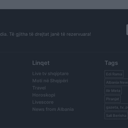
a. Të gjitha të drejtat janë të rezervuara!
Linqet
Tags
Live tv shqiptare
Edi Rama
Moti në Shqipëri
Albania New
Travel
Ilir Meta
Horoskopi
Piranjat
Livescore
gazeta, tv, p
News from Albania
Sali Berisha