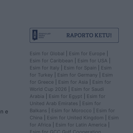
Esim for Global
|
Esim for Europe
|
Esim for Caribbean
|
Esim for USA
|
Esim for Italy
|
Esim for Spain
|
Esim
for Turkey
|
Esim for Germany
|
Esim
for Greece
|
Esim for Asia
|
Esim for
World Cup 2026
|
Esim for Saudi
Arabia
|
Esim for Egypt
|
Esim for
United Arab Emirates
|
Esim for
Balkans
|
Esim for Morocco
|
Esim for
in e
China
|
Esim for United Kingdom
|
Esim
for Africa
|
Esim for Latin America
|
Esim for GCC Gulf Cooperation