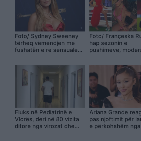
Foto/ Sydney Sweeney
Foto/ Françeska 
tërheq vëmendjen me
hap sezonin e
fushatën e re sensuale
pushimeve, modera
të markës së saj
e Top Channel tër
vëmendjen me poz
deti
Fluks në Pediatrinë e
Ariana Grande rea
Vlorës, deri në 80 vizita
pas njoftimit për l
ditore nga virozat dhe
e përkohshëm nga 
alergjitë
publike: E kisha m
prej kohësh