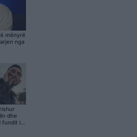
në mënyrë
darjen nga
rishur
lin dhe
 fundit i
 Big