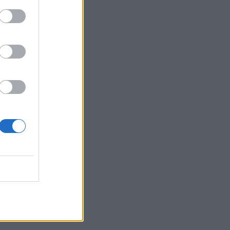
Belgium
 ti gjuaj
a Lati