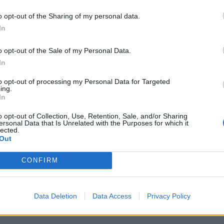
 hidhet fëmijës se do ti marrë topin, normalisht që do
o opt-out of the Sharing of my personal data.
In
ëmijës dhe asnjë gjë. Posht te lagja.
o opt-out of the Sale of my Personal Data.
In
to opt-out of processing my Personal Data for Targeted
ing.
In
o opt-out of Collection, Use, Retention, Sale, and/or Sharing
ersonal Data that Is Unrelated with the Purposes for which it
lected.
Out
CONFIRM
i? I kishte shoqe brenda BBV
“Jam e copëtuar, e thërrmuar”, Roz
jola, Ledjona dhe Rikja i bëjnë
pëson humbjen e madhe
Dedës?
Data Deletion
Data Access
Privacy Policy