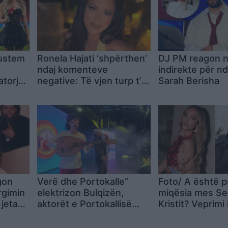
Rustem
Ronela Hajati ‘shpërthen’
DJ PM reagon 
ndaj komenteve
indirekte për n
torja
negative: Të vjen turp t’i
Sarah Berisha
heq
lexosh, jo më t’i shkruash
at nga
gon
Verë dhe Portokalle”
Foto/ A është p
argimin
elektrizon Bulqizën,
miqësia mes Se
jeta
aktorët e Portokallisë
Kristit? Veprimi i
enduar
dhurojnë emocione në
ish-banorëve të
qytetin minator
Brother VIP 5