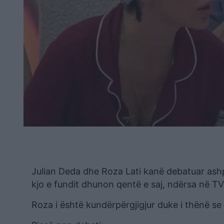
Julian Deda dhe Roza Lati kanë debatuar ashpë
kjo e fundit dhunon qentë e saj, ndërsa në TV
Roza i është kundërpërgjigjur duke i thënë se 