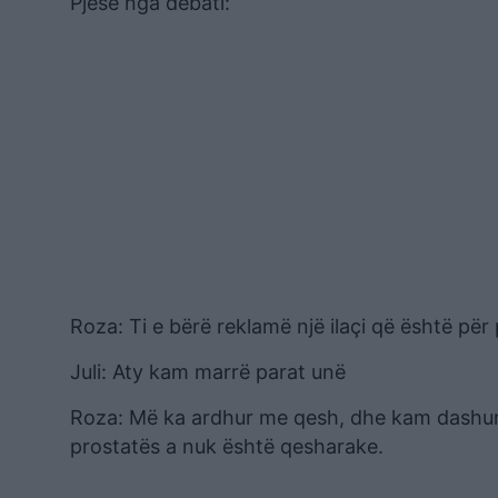
Pjesë nga debati:
Roza: Ti e bërë reklamë një ilaçi që është për
Juli: Aty kam marrë parat unë
Roza: Më ka ardhur me qesh, dhe kam dashur t
prostatës a nuk është qesharake.