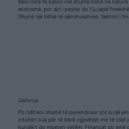
Bëni mirë të kaloni më shumë kohë në natyrë s
ekstreme, por ajri i pastër do t’ju japë fres
fillojnë një lidhje të qëndrueshme. Sektori i f
Gaforrja
Po ndiheni shumë të pavendosur sot ju që jeni
intuitën tuaj për të bërë zgjedhjet me të cilat 
kundërt do mbeten vetëm. Financat do jenë d