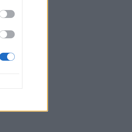
epuni
nin
a është
me. Në
 me
at janë