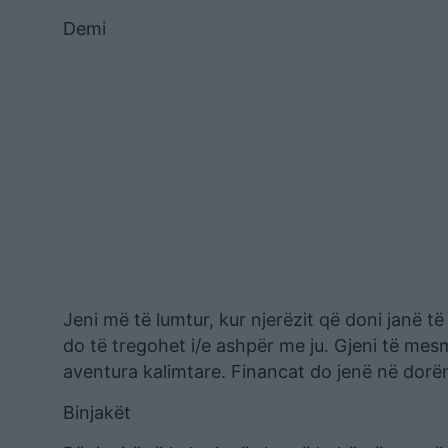
Demi
Jeni më të lumtur, kur njerëzit që doni janë të
do të tregohet i/e ashpër me ju. Gjeni të me
aventura kalimtare. Financat do jenë në dorë
Binjakët