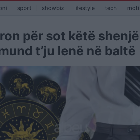
oni
sport
showbiz
lifestyle
tech
moti
on për sot këtë shenjë
mund t’ju lenë në baltë