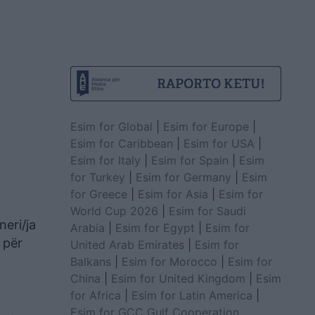
Esim for Global
|
Esim for Europe
|
Esim for Caribbean
|
Esim for USA
|
Esim for Italy
|
Esim for Spain
|
Esim
for Turkey
|
Esim for Germany
|
Esim
for Greece
|
Esim for Asia
|
Esim for
World Cup 2026
|
Esim for Saudi
neri/ja
Arabia
|
Esim for Egypt
|
Esim for
 për
United Arab Emirates
|
Esim for
Balkans
|
Esim for Morocco
|
Esim for
China
|
Esim for United Kingdom
|
Esim
for Africa
|
Esim for Latin America
|
Esim for GCC Gulf Cooperation