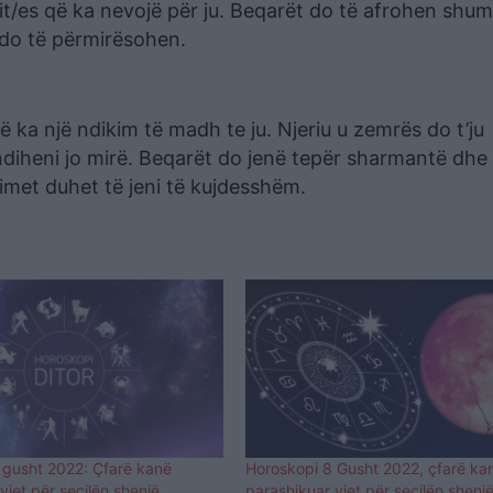
it/es që ka nevojë për ju. Beqarët do të afrohen shu
 do të përmirësohen.
 ka një ndikim të madh te ju. Njeriu u zemrës do t’ju
ën ndiheni jo mirë. Beqarët do jenë tepër sharmantë dhe
met duhet të jeni të kujdesshëm.
 gusht 2022: Çfarë kanë
Horoskopi 8 Gusht 2022, çfarë ka
yjet për secilën shenjë
parashikuar yjet për secilën shenj