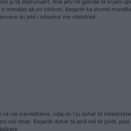
ot ju të dashuruarit. Nuk jeni në gjendje të kryeni sp
kinë e mendjes që po kërkoni. Beqarët ka shumë mundës
inancave do jetë i mbushur me vështirësi.
 në një marrëdhënie, ndaj do t’ju duhet të mbështete
jeni më rehat. Beqarët duhet të jenë më të çlirët, pasi
elikate.