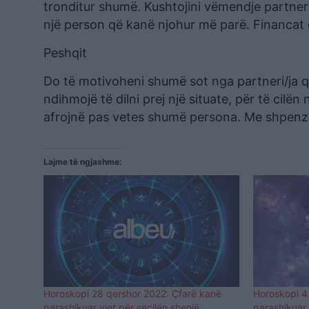
tronditur shumë. Kushtojini vëmendje partner
një person që kanë njohur më parë. Financat
Peshqit
Do të motivoheni shumë sot nga partneri/ja që
ndihmojë të dilni prej një situate, për të cil
afrojnë pas vetes shumë persona. Me shpenzi
Lajme të ngjashme:
Horoskopi 28 qershor 2022: Çfarë kanë
Horoskopi 4
parashikuar yjet për secilën shenjë
parashikuar 