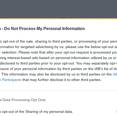
të bëjë veprime të çuditshme. Të gjithëve u pëlqen të 
et të sakrifikojnë shumë vetëm për të filluar një lidh
 -
Do Not Process My Personal Information
to opt-out of the sale, sharing to third parties, or processing of your per
formation for targeted advertising by us, please use the below opt-out s
r selection. Please note that after your opt-out request is processed y
 do t’ju bëjnë shumë entuziast dhe do të ndiheni me 
eing interest-based ads based on personal information utilized by us or
t mund të kenë dashuri me shikim të parë. Gjendja e
disclosed to third parties prior to your opt-out. You may separately opt-
losure of your personal information by third parties on the IAB’s list of
. This information may also be disclosed by us to third parties on the
IA
Participants
that may further disclose it to other third parties.
momentin ju që jeni në një marrëdhënie, pasi nuk ë
erizon. Beqarët do jenë të sinqertë me personat që d
l Data Processing Opt Outs
ncat do të jenë të mira.
o opt-out of the Sharing of my personal data.