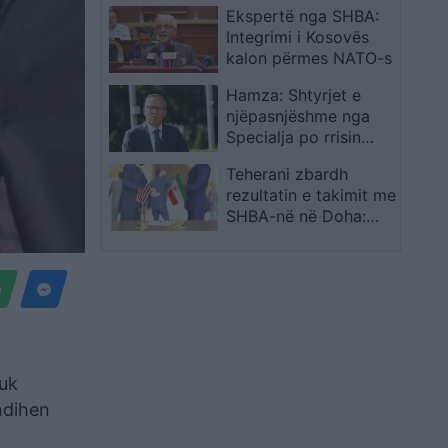
Ekspertë nga SHBA:
deputetit: Ne nuk
Integrimi i Kosovës
qëllojmë me grushte,
kalon përmes NATO-s
por me vezë. Kini
kujdes të mos shkelni
Hamza: Shtyrjet e
Braçen!
njëpasnjëshme nga
Specialja po rrisin
pakënaqësinë në
Teherani zbardh
Kosovë
rezultatin e takimit me
SHBA-në në Doha:
dakordësi për
monitorimin e
armëpushimit dhe
lirimin gradual të
fondeve iraniane
nuk
ndihen