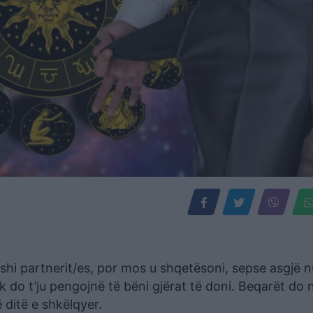
shi partnerit/es, por mos u shqetësoni, sepse asgjë 
 do t’ju pengojnë të bëni gjërat të doni. Beqarët do 
 ditë e shkëlqyer.