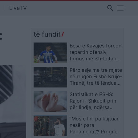
search
LiveTV
:
të fundit
Besa e Kavajës forcon
repartin ofensiv,
firmos me ish-lojtarin
e Tiranës Melsi Cereni
Përplasje me tre mjete
në rrugën Fushë Krujë-
Tiranë, tre të lënduar
dërgohen te Trauma
Statistikat e ESHS:
Rajoni i Shkupit prin
për lindje, ndërsa
Lindja renditet e
“Mos e lini pa kujtuar,
fundit në vend
nesër para
Parlamentit”/ Progni
me ironi ndaj