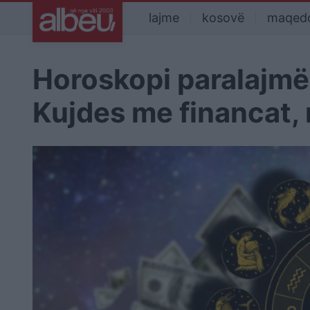
lajme
kosovë
maqed
Horoskopi paralajmër
Kujdes me financat, 