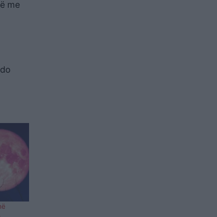
më me
 do
në
ë