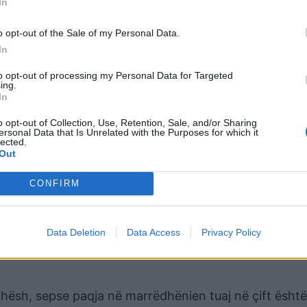
In
k nga koha juaj e lirë, ndaj mos ngurroni gjatë, por j
o opt-out of the Sale of my Personal Data.
ë dot të realizojnë takimet që kanë ëndërruar. Në pla
In
to opt-out of processing my Personal Data for Targeted
ing.
In
d ta përballoni çmimin e të qenët i paguximshëm. Jet
o opt-out of Collection, Use, Retention, Sale, and/or Sharing
kt. Beqarët do kenë plot mundësi për njohje dhe taki
ersonal Data that Is Unrelated with the Purposes for which it
lected.
Out
CONFIRM
 shkojnë disa gjëra që ju kanë ndihmuar të ruani paqen
 është ajo që egoja ju udhëzon, por ndonjëherë gjër
Data Deletion
Data Access
Privacy Policy
ë ato që synojnë. Kujdes me shpenzimet.
kohësh, sepse paqja në marrëdhënien tuaj në çift është