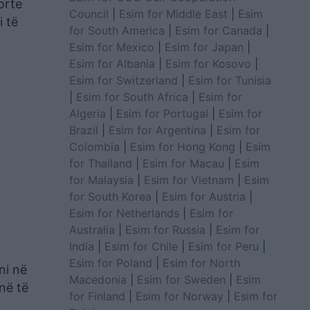
orte
Council
|
Esim for Middle East
|
Esim
i të
for South America
|
Esim for Canada
|
Esim for Mexico
|
Esim for Japan
|
Esim for Albania
|
Esim for Kosovo
|
Esim for Switzerland
|
Esim for Tunisia
|
Esim for South Africa
|
Esim for
Algeria
|
Esim for Portugal
|
Esim for
Brazil
|
Esim for Argentina
|
Esim for
Colombia
|
Esim for Hong Kong
|
Esim
for Thailand
|
Esim for Macau
|
Esim
for Malaysia
|
Esim for Vietnam
|
Esim
for South Korea
|
Esim for Austria
|
Esim for Netherlands
|
Esim for
Australia
|
Esim for Russia
|
Esim for
India
|
Esim for Chile
|
Esim for Peru
|
Esim for Poland
|
Esim for North
ni në
Macedonia
|
Esim for Sweden
|
Esim
 në të
for Finland
|
Esim for Norway
|
Esim for