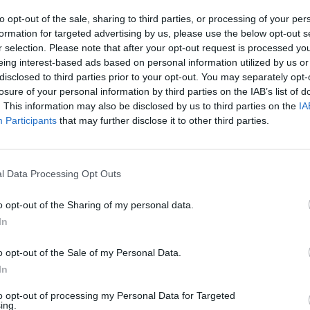
 ka qenë gjithmonë e qartë se vendimi i Kosovës për
to opt-out of the sale, sharing to third parties, or processing of your per
hatë, sipas Marrëveshjeve të Dialogut për lëvizjen Lirë
formation for targeted advertising by us, please use the below opt-out s
r selection. Please note that after your opt-out request is processed y
jepet kohë e mjaftueshme zbatimit të këtij plani, si d
eing interest-based ads based on personal information utilized by us or
htë me qytetarët e prekur dhe në përputhje praktikat
disclosed to third parties prior to your opt-out. You may separately opt-
e lëvizjes së lirë nga viti 2016 përfshinin afate koho
losure of your personal information by third parties on the IAB’s list of
. Prandaj, që nga fillimi i këtij procesi, ne i kemi rek
. This information may also be disclosed by us to third parties on the
IA
Participants
that may further disclose it to other third parties.
 12 mujore për riregjistrimin. Duke ndjekur të njëjti
ës që të shtyjë afatin ekzistues për 10 muaj. Kjo sht
onsultime më thelbësore dhe gjithëpërfshirëse me po
l Data Processing Opt Outs
sovës që të gjithë serbëve të Kosovës në veri t’u lës
. Duhet të shmanget përshkallëzimi i tensioneve dhe,
o opt-out of the Sharing of my personal data.
është e një rëndësie të veçantë në kontekstin aktual g
In
ë rajon.
o opt-out of the Sale of my Personal Data.
In
to opt-out of processing my Personal Data for Targeted
ing.