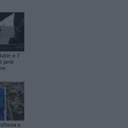
atin e 7
ët janë
ëm
sftesa e