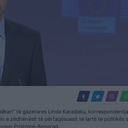
“Ballkan” të gazetares Linda Karadaku, korrespondentj
in e zëdhënësit të përfaqësuesit të lartë të politikës 
alogun Prishtinë-Beograd.