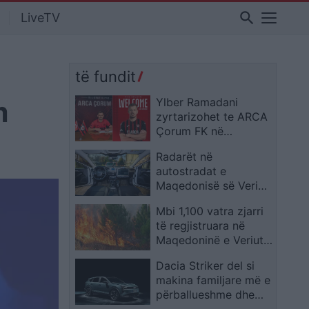
search
LiveTV
të fundit
m
Ylber Ramadani
zyrtarizohet te ARCA
Çorum FK në
Superligën e Turqisë
Radarët në
autostradat e
Maqedonisë së Veriut
monitorojnë
Mbi 1,100 vatra zjarri
shpejtësinë e
të regjistruara në
automjeteve
Maqedoninë e Veriut
gjatë gjashtë muajve
Dacia Striker del si
të parë të vitit
makina familjare më e
përballueshme dhe
shumëfunksionale në