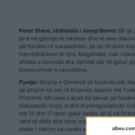
Peter Stano, zëdhënës i Josep Borrel:
BE-ja 
jenë në gjendje të takohen dhe të bien dakord 
përfundimi të suksesshëm, që do të ishte mar
marrëdhënieve të tyre. Megjithatë, nuk i tak
aftësia e Kosovës dhe Serbisë për të gjetur pj
kompromiset e nevojshme.
Pyetje:
Shtyrja e Qeverisë së Kosovës për zba
që jetojnë në veri të Kosovës skadon më 1 në
Prishtinë, Miroslav Lajçak ka takuar së fundmi
Aleksandër Vuçiç si dhe kryenegociatorët e të d
më 13 dhe 17 tetor gjatë vizitës së tij në Pri
rend të ditës dhe ishte urgjentisht e nevojsh
albeu.com
datës 1 nëntor në nivelin e kryenegociatorëv