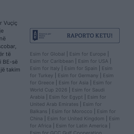
r Vuçiç
je
 në
scobar,
Esim for Global
|
Esim for Europe
|
ër të
Esim for Caribbean
|
Esim for USA
|
 i BE-së
Esim for Italy
|
Esim for Spain
|
Esim
jë takim
for Turkey
|
Esim for Germany
|
Esim
for Greece
|
Esim for Asia
|
Esim for
World Cup 2026
|
Esim for Saudi
Arabia
|
Esim for Egypt
|
Esim for
United Arab Emirates
|
Esim for
Balkans
|
Esim for Morocco
|
Esim for
China
|
Esim for United Kingdom
|
Esim
for Africa
|
Esim for Latin America
|
Esim for GCC Gulf Cooperation