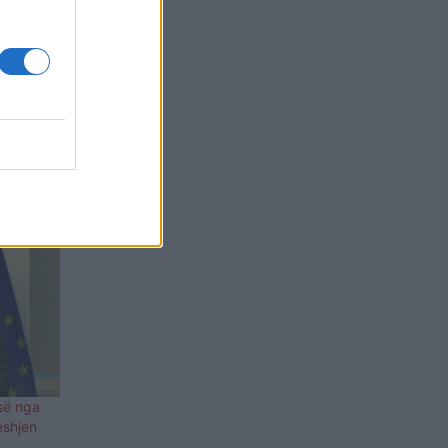
së nga
eshjen