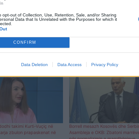
In
o opt-out of Collection, Use, Retention, Sale, and/or Sharing
ersonal Data that Is Unrelated with the Purposes for which it
lected.
Out
CONFIRM
Data Deletion
Data Access
Privacy Policy
odhi takimi Kurti-Vuçiç në
Borrell mesazh Kosovës dhe Serbi
tarja zbulon prapaskenat në
Asambleja e OKB: Zbatoni marrëv
për normalizimin e marrdhënieve