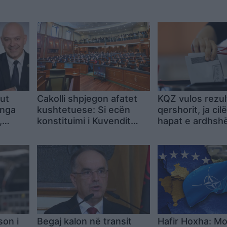
aut
Cakolli shpjegon afatet
KQZ vulos rezult
 nga
kushtetuese: Si ecën
qershorit, ja cil
,
konstituimi i Kuvendit
hapat e ardhsh
yre në
dhe rruga drejt Qeverisë
së re
son i
Begaj kalon në transit
Hafir Hoxha: Mo