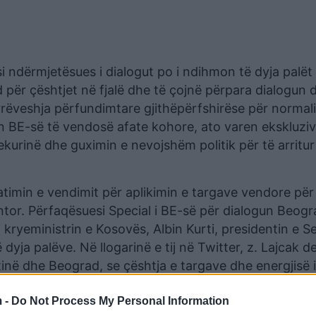
si ndërmjetësues i dialogut po i ndihmon të dyja palët
për çështjet në fjalë dhe të çojnë përpara dialogun d
rëveshja përfundimtare gjithëpërfshirëse për normali
on BE-së të vendosë afate kohore, ato varen ekskluziv
ekurinë dhe guximin e nevojshëm politik për të arritur
timin e vendimit për aplikimin e targave vendore për
ntor. Përfaqësuesi Special i BE-së për dialogun Beogr
 kryeministrin e Kosovës, Albin Kurti, presidentin e Se
yja palëve. Në llogarinë e tij në Twitter, z. Lajcak de
shtinë dhe Beograd, se çështja e targave dhe energjisë 
me. A e parashikon Lajçak një raund të ri targash përp
 -
Do Not Process My Personal Information
e?