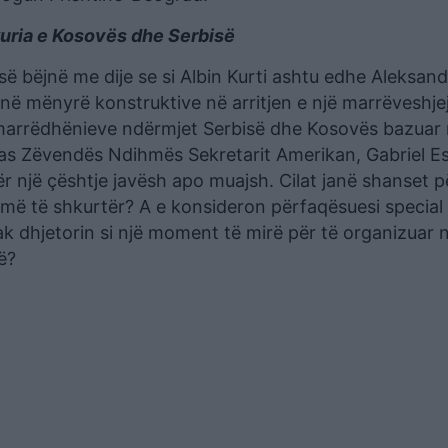
kuria e Kosovës dhe Serbisë
ë bëjnë me dije se si Albin Kurti ashtu edhe Aleksand
 në mënyrë konstruktive në arritjen e një marrëveshje
e marrëdhënieve ndërmjet Serbisë dhe Kosovës bazuar
as Zëvendës Ndihmës Sekretarit Amerikan, Gabriel E
ër një çështje javësh apo muajsh. Cilat janë shanset p
humë të shkurtër? A e konsideron përfaqësuesi special
k dhjetorin si një moment të mirë për të organizuar n
ë?