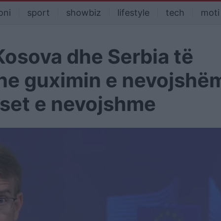
oni
sport
showbiz
lifestyle
tech
moti
 Kosova dhe Serbia të
dhe guximin e nevojshë
iset e nevojshme