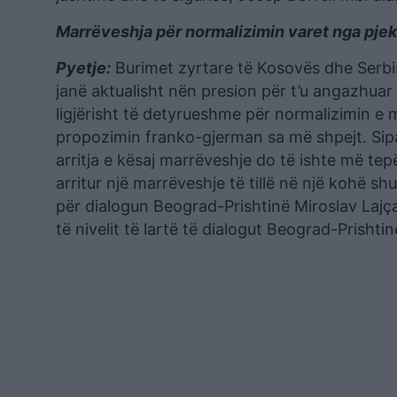
Marrëveshja për normalizimin varet nga pje
Pyetje:
Burimet zyrtare të Kosovës dhe Serbis
janë aktualisht nën presion për t’u angazhuar
ligjërisht të detyrueshme për normalizimin 
propozimin franko-gjerman sa më shpejt. Sip
arritja e kësaj marrëveshje do të ishte më tep
arritur një marrëveshje të tillë në një kohë s
për dialogun Beograd-Prishtinë Miroslav Lajça
të nivelit të lartë të dialogut Beograd-Prishtin