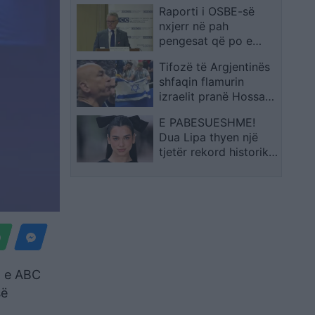
Raporti i OSBE-së
Evropë
nxjerr në pah
pengesat që po e
ngadalësojnë
Tifozë të Argjentinës
drejtësinë për krimet
shfaqin flamurin
e luftës
izraelit pranë Hossam
Hassanit, trajneri i
E PABESUESHME!
Egjiptit pështyn në
Dua Lipa thyen një
drejtim të tyre
tjetër rekord historik,
bëhet fjalë për…
a e ABC
së