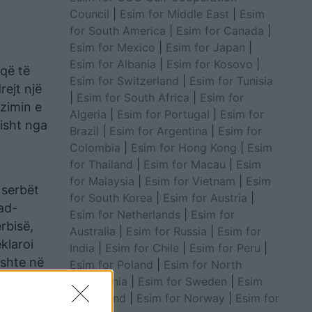
Council
|
Esim for Middle East
|
Esim
for South America
|
Esim for Canada
|
Esim for Mexico
|
Esim for Japan
|
Esim for Albania
|
Esim for Kosovo
|
 që të
Esim for Switzerland
|
Esim for Tunisia
rejt një
|
Esim for South Africa
|
Esim for
zimin e
Algeria
|
Esim for Portugal
|
Esim for
isht nga
Brazil
|
Esim for Argentina
|
Esim for
Colombia
|
Esim for Hong Kong
|
Esim
for Thailand
|
Esim for Macau
|
Esim
for Malaysia
|
Esim for Vietnam
|
Esim
 serbët
for South Korea
|
Esim for Austria
|
ad-
Esim for Netherlands
|
Esim for
rbisë,
Australia
|
Esim for Russia
|
Esim for
klaroi
India
|
Esim for Chile
|
Esim for Peru
|
ishte në
Esim for Poland
|
Esim for North
ara
Macedonia
|
Esim for Sweden
|
Esim
for Finland
|
Esim for Norway
|
Esim for