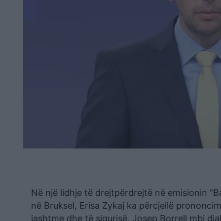
Në një lidhje të drejtpërdrejtë në emisionin 
në Bruksel, Erisa Zykaj ka përcjellë prononcim
jashtme dhe të sigurisë, Josep Borrell mbi di