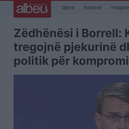
lajme
kosovë
maqed
Zëdhënësi i Borrell:
tregojnë pjekurinë 
politik për komprom