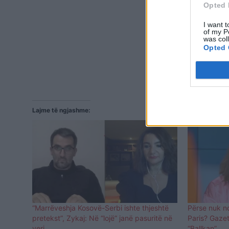
Opted 
I want t
of my P
was col
Opted 
Lajme të ngjashme:
“Marrëveshja Kosovë-Serbi ishte thjeshtë
Përse nuk nd
pretekst”, Zykaj: Në “lojë” janë pasuritë në
Paris? Gaze
veri
“Ballkan”