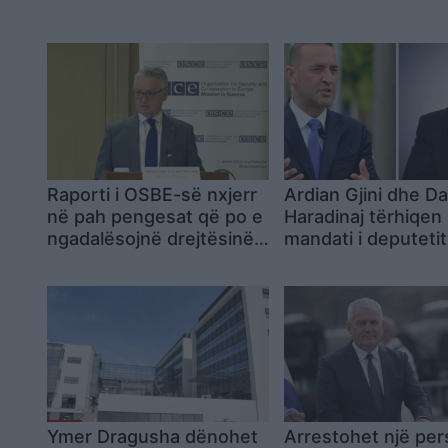
Raporti i OSBE-së nxjerr
Ardian Gjini dhe D
në pah pengesat që po e
Haradinaj tërhiqen
ngadalësojnë drejtësinë
mandati i deputetit
për krimet e luftës
zëvendësuesit e t
Kuvend
Ymer Dragusha dënohet
Arrestohet një per