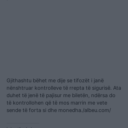
Gjithashtu bëhet me dije se tifozët i janë
nënshtruar kontrolleve të rrepta të sigurisë. Ata
duhet të jenë të pajisur me biletën, ndërsa do
të kontrollohen që të mos marrin me vete
sende të forta si dhe monedha./albeu.com/