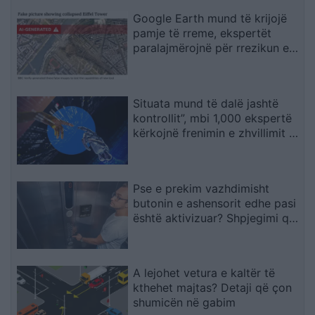
Google Earth mund të krijojë
pamje të rreme, ekspertët
paralajmërojnë për rrezikun e
dezinformimit
Situata mund të dalë jashtë
kontrollit”, mbi 1,000 ekspertë
kërkojnë frenimin e zhvillimit të
IA-së
Pse e prekim vazhdimisht
butonin e ashensorit edhe pasi
është aktivizuar? Shpjegimi që
jep psikologjia
A lejohet vetura e kaltër të
kthehet majtas? Detaji që çon
shumicën në gabim