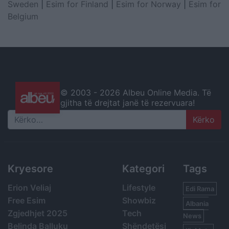
Sweden
|
Esim for Finland
|
Esim for Norway
|
Esim for
Belgium
© 2003 -
2026 Albeu Online Media. Të
gjitha të drejtat janë të rezervuara!
Search
Kryesore
Kategori
Tags
Erion Veliaj
Lifestyle
Edi Rama
Free Esim
Showbiz
Albania
Zgjedhjet 2025
Tech
News
Belinda Balluku
Shëndetësi