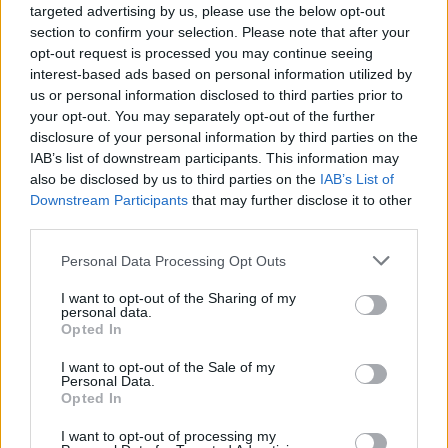
Zi, shtohen paqartësitë
dhe katër të plagosur në
targeted advertising by us, please use the below opt-out
për tregtinë detare
përplasjen midis furgonit
section to confirm your selection. Please note that after your
dhe kamionit
opt-out request is processed you may continue seeing
interest-based ads based on personal information utilized by
us or personal information disclosed to third parties prior to
your opt-out. You may separately opt-out of the further
disclosure of your personal information by third parties on the
IAB’s list of downstream participants. This information may
also be disclosed by us to third parties on the
IAB’s List of
Rënia historike e Danubit
Ankaraja u kërkon
Downstream Participants
that may further disclose it to other
nxjerr nga uji anije naziste
Moskës dhe Kievit
third parties.
dhe municione të
armëpushim në Detin e Zi
pashpërthyera të Luftës
Personal Data Processing Opt Outs
së Dytë Botërore
I want to opt-out of the Sharing of my
personal data.
Opted In
I want to opt-out of the Sale of my
Personal Data.
Opted In
Zelensky paralajmëron:
Senati konfirmon me
I want to opt-out of processing my
Rusia mund të presë deri
rezultat të ngushtë ish-