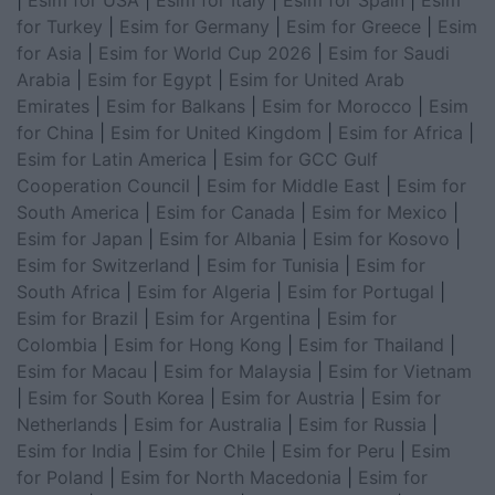
|
Esim for USA
|
Esim for Italy
|
Esim for Spain
|
Esim
for Turkey
|
Esim for Germany
|
Esim for Greece
|
Esim
for Asia
|
Esim for World Cup 2026
|
Esim for Saudi
Arabia
|
Esim for Egypt
|
Esim for United Arab
Emirates
|
Esim for Balkans
|
Esim for Morocco
|
Esim
for China
|
Esim for United Kingdom
|
Esim for Africa
|
Esim for Latin America
|
Esim for GCC Gulf
Cooperation Council
|
Esim for Middle East
|
Esim for
South America
|
Esim for Canada
|
Esim for Mexico
|
Esim for Japan
|
Esim for Albania
|
Esim for Kosovo
|
Esim for Switzerland
|
Esim for Tunisia
|
Esim for
South Africa
|
Esim for Algeria
|
Esim for Portugal
|
Esim for Brazil
|
Esim for Argentina
|
Esim for
Colombia
|
Esim for Hong Kong
|
Esim for Thailand
|
Esim for Macau
|
Esim for Malaysia
|
Esim for Vietnam
|
Esim for South Korea
|
Esim for Austria
|
Esim for
Netherlands
|
Esim for Australia
|
Esim for Russia
|
Esim for India
|
Esim for Chile
|
Esim for Peru
|
Esim
for Poland
|
Esim for North Macedonia
|
Esim for