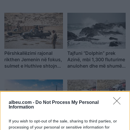
Përshkallëzimi rajonal
Tajfuni “Dolphin” prek
rikthen Jemenin në fokus,
Azinë, mbi 1,300 fluturime
sulmet e Huthive shtojnë
anulohen dhe më shumë
rrezikun e zgjerimit të
se 400 mijë banorë
luftës
evakuohen
albeu.com -
Do Not Process My Personal
Information
Turqia vendos kufizime
Aksident në Peru/
If you wish to opt-out of the sale, sharing to third parties, or
për disa anije drejt Detit të
Trembëdhjetë të vdekur
processing of your personal or sensitive information for