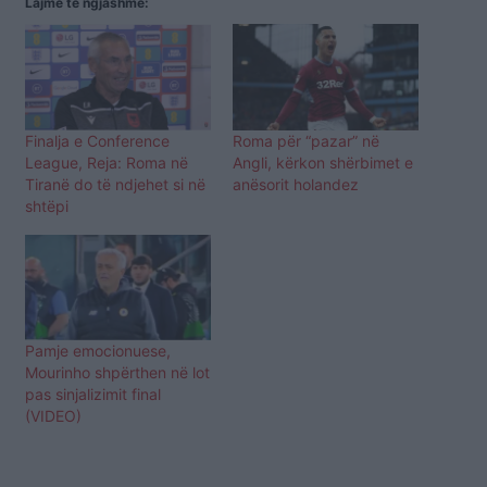
Lajme të ngjashme:
Finalja e Conference
Roma për “pazar” në
League, Reja: Roma në
Angli, kërkon shërbimet e
Tiranë do të ndjehet si në
anësorit holandez
shtëpi
Pamje emocionuese,
Mourinho shpërthen në lot
pas sinjalizimit final
(VIDEO)