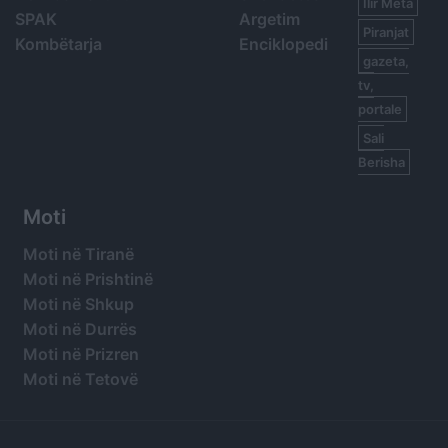
Ilir Meta
SPAK
Argetim
Piranjat
Kombëtarja
Enciklopedi
gazeta,
tv,
portale
Sali
Berisha
Moti
Moti në Tiranë
Moti në Prishtinë
Moti në Shkup
Moti në Durrës
Moti në Prizren
Moti në Tetovë