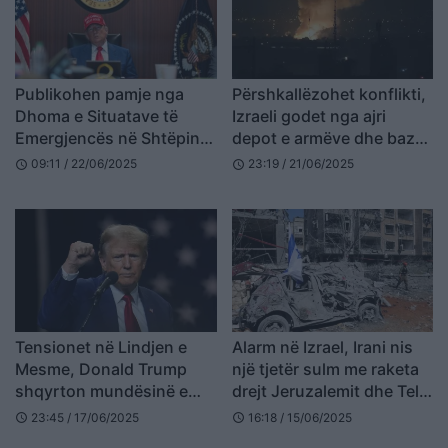
Publikohen pamje nga
Përshkallëzohet konflikti,
Dhoma e Situatave të
Izraeli godet nga ajri
Emergjencës në Shtëpinë
depot e armëve dhe bazat
e Bardhë, ja si Trump
ushtarake në Iran
09:11 / 22/06/2025
23:19 / 21/06/2025
schedule
schedule
ndoqi live sulmet e SHBA
ndaj Iranit
Tensionet në Lindjen e
Alarm në Izrael, Irani nis
Mesme, Donald Trump
një tjetër sulm me raketa
shqyrton mundësinë e
drejt Jeruzalemit dhe Tel
bashkimit me Izraelin për
Aviv
23:45 / 17/06/2025
16:18 / 15/06/2025
schedule
schedule
të sulmuar centralet