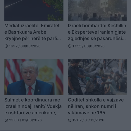
Mediat izraelite: Emiratet
Izraeli bombardoi Këshillin
e Bashkuara Arabe
e Ekspertëve iranian gjatë
kryejnë për herë të parë
zgjedhjes së pasardhësit
sulm në Iran
të Khameneit
16:12 / 08/03/2026
17:55 / 03/03/2026
schedule
schedule
Sulmet e koordinuara me
Goditet shkolla e vajzave
Izraelin ndaj Iranit/ Vdekja
në Iran, shkon numri i
e ushtarëve amerikanë,
viktimave në 165
Trump kërcënon: SHBA do
23:03 / 01/03/2026
19:02 / 01/03/2026
schedule
schedule
të hakmerret