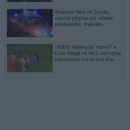
Aksident fatal në Durrës,
makina përplas për vdekje
këmbësorin; drejtuesi
shoqërohet në polici
VIDEO/ Ndërhyrja “horror” e
Enea Mihajt në MLS, mbrojtësi
ndëshkohet me të kuq dhe
gjobë