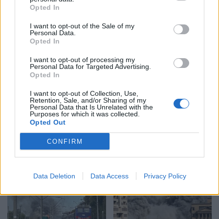
sulmin terrorist në
vdekjeprurës në plazhin
Opted In
Australi/ 43-vjeçari i mori
australian: T’i japim fund
21:09 / 14/12/2025
17:37 / 14/12/2025
schedule
schedule
I want to opt-out of the Sale of my
armën autorit dhe shpëtoi
së bashku antisemitizmit
Personal Data.
dhjetëra jetë
Opted In
I want to opt-out of processing my
Personal Data for Targeted Advertising.
Opted In
I want to opt-out of Collection, Use,
Retention, Sale, and/or Sharing of my
Personal Data that Is Unrelated with the
Purposes for which it was collected.
Sulm me armë në
Biznesmeni i njohur
Opted Out
Universitetin Lincoln/
qëllohet në mes të ditës
Humb jetën një person,
jashtë rezidencës së tij
CONFIRM
plagoset 6 të tjerë
(FOTO)
08:43 / 26/10/2025
08:36 / 15/10/2025
schedule
schedule
Data Deletion
Data Access
Privacy Policy