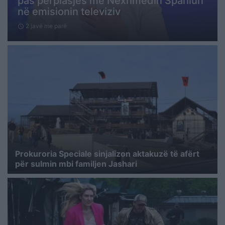
pas përplasjes me Nexhmedin Spahiun
në emisionin televiziv
2 javë me parë
schedule
Prokuroria Speciale sinjalizon aktakuzë të afërt
për sulmin mbi familjen Jashari