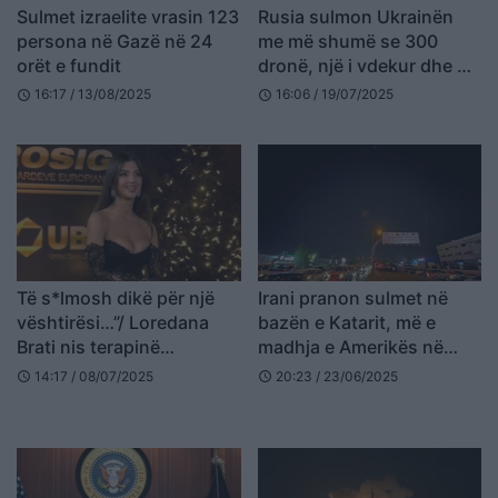
Sulmet izraelite vrasin 123
Rusia sulmon Ukrainën
persona në Gazë në 24
me më shumë se 300
orët e fundit
dronë, një i vdekur dhe 6
të plagosur
16:17 / 13/08/2025
16:06 / 19/07/2025
schedule
schedule
Të s*lmosh dikë për një
Irani pranon sulmet në
vështirësi…”/ Loredana
bazën e Katarit, më e
Brati nis terapinë
madhja e Amerikës në
logopedike (FOTO)
Lindjen e Mesme
14:17 / 08/07/2025
20:23 / 23/06/2025
schedule
schedule