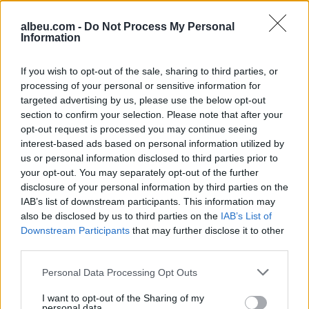
albeu.com -
Do Not Process My Personal
Information
If you wish to opt-out of the sale, sharing to third parties, or
processing of your personal or sensitive information for
targeted advertising by us, please use the below opt-out
Tjetër sulm në Dubai,
Gjendet nën rrënoja trupi
section to confirm your selection. Please note that after your
goditet Aeroporti
liderit suprem të Iranit,
opt-out request is processed you may continue seeing
interest-based ads based on personal information utilized by
Ndërkombëtar njerëzit
Ajatollah Ali Khamenei, u
us or personal information disclosed to third parties prior to
dërgohen në hapësira
vra pas sulmeve ajrore në
22:47 / 28/02/2026
21:51 / 28/02/2026
schedule
schedule
your opt-out. You may separately opt-out of the further
nëntokësore për më
Teheran
disclosure of your personal information by third parties on the
shumë siguri
IAB’s list of downstream participants. This information may
also be disclosed by us to third parties on the
IAB’s List of
Downstream Participants
that may further disclose it to other
third parties.
Personal Data Processing Opt Outs
Heroi mysliman që
“Akt i pështirë”/ Bota
I want to opt-out of the Sharing of my
shpëtoi hebrenjtë në
dënon sulmin
personal data.