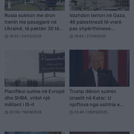
Rusia sulmon me dron
Vazhdon terrori në Gaza,
trenin me pasagjerë në
46 palestinezë të vrarë
Ukrainë, të paktën 30 të
pas shpërthimeve
plagosur, raportohet edhe
mbrëmjen e kaluar
16:35 / 04/10/2025
18:45 / 21/09/2025
schedule
schedule
për viktima
Planifikoi sulme në Evropë
Trump dënon sulmin
dhe SHBA, vritet një
izraelit në Katar: U
militant i IS-it
njoftova nga ushtria e
SHBA, jo nga Izraeli
23:36 / 19/09/2025
23:40 / 09/09/2025
schedule
schedule