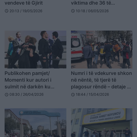
vendeve të Gjirit
viktima dhe 36 të
plagosur nga zjarri në një
20:13 / 19/05/2026
10:18 / 06/05/2026
schedule
schedule
qendër tregtare pranë
Teheranit
Publikohen pamjet/
Numri i të vdekurve shkon
Momenti kur autori i
në nëntë, të tjerë të
sulmit në darkën ku
plagosur rëndë – detaje të
ndodhej Donald Trump
tjera nga sulmi me armë
08:30 / 26/04/2026
18:44 / 15/04/2026
schedule
schedule
“çan” sigurinë dhe futet
në një shkollë të Turqisë
me shpejtësi në sallë
(VIDEO)