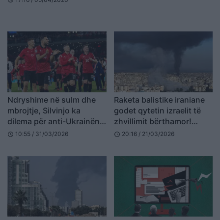
Ndryshime në sulm dhe
Raketa balistike iraniane
mbrojtje, Silvinjo ka
godet qytetin izraelit të
dilema për anti-Ukrainën,
zhvillimit bërthamor!
ja formacioni i mundshëm
Izraeli shënjestron 200
10:55 / 31/03/2026
20:16 / 21/03/2026
schedule
schedule
objektiva të Hezbollahut