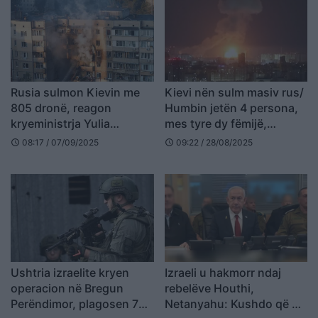
Rusia sulmon Kievin me
Kievi nën sulm masiv rus/
805 dronë, reagon
Humbin jetën 4 persona,
kryeministrja Yulia
mes tyre dy fëmijë,
Svyrydenko: Çatia dhe
plagosen dhjetëra të tjerë
08:17 / 07/09/2025
09:22 / 28/08/2025
schedule
schedule
katet e sipërme të selisë
qeveritare u dëmtuan
Ushtria izraelite kryen
Izraeli u hakmorr ndaj
operacion në Bregun
rebelëve Houthi,
Perëndimor, plagosen 7
Netanyahu: Kushdo që na