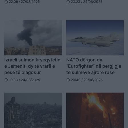
persona
sulmon, do të goditet
22:09 / 27/08/2025
23:23 / 24/08/2025
schedule
schedule
Izraeli sulmon kryeqytetin
NATO dërgon dy
e Jemenit, dy të vrarë e
“Eurofighter” në përgjigje
pesë të plagosur
të sulmeve ajrore ruse
19:03 / 24/08/2025
20:40 / 20/08/2025
schedule
schedule