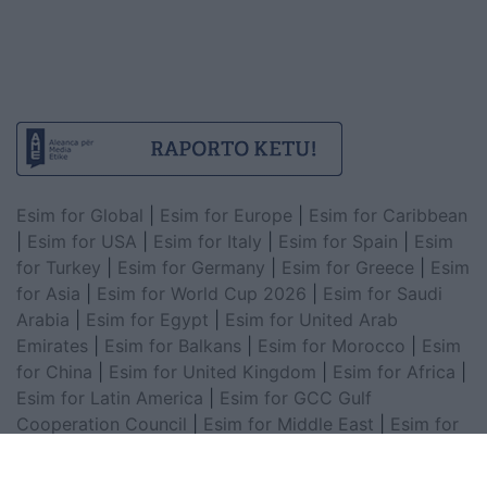
Esim for Global
|
Esim for Europe
|
Esim for Caribbean
|
Esim for USA
|
Esim for Italy
|
Esim for Spain
|
Esim
for Turkey
|
Esim for Germany
|
Esim for Greece
|
Esim
for Asia
|
Esim for World Cup 2026
|
Esim for Saudi
Arabia
|
Esim for Egypt
|
Esim for United Arab
Emirates
|
Esim for Balkans
|
Esim for Morocco
|
Esim
for China
|
Esim for United Kingdom
|
Esim for Africa
|
Esim for Latin America
|
Esim for GCC Gulf
Cooperation Council
|
Esim for Middle East
|
Esim for
South America
|
Esim for Canada
|
Esim for Mexico
|
Esim for Japan
|
Esim for Albania
|
Esim for Kosovo
|