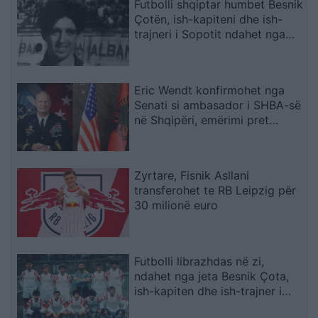
Futbolli shqiptar humbet Besnik
Çotën, ish-kapiteni dhe ish-
trajneri i Sopotit ndahet nga
jeta në moshën 56-vjeçare
Eric Wendt konfirmohet nga
Senati si ambasador i SHBA-së
në Shqipëri, emërimi pret
firmën e Trump
Zyrtare, Fisnik Asllani
transferohet te RB Leipzig për
30 milionë euro
Futbolli librazhdas në zi,
ndahet nga jeta Besnik Çota,
ish-kapiten dhe ish-trajner i
Sopotit