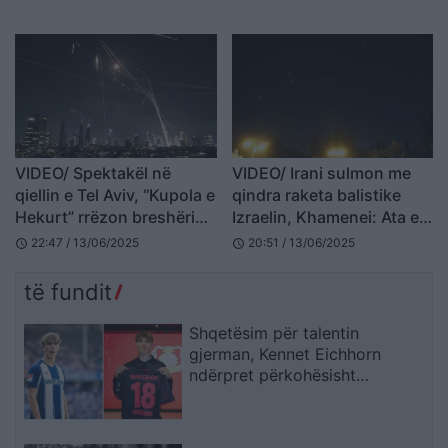
bërthamore të Iranit
VIDEO/ Spektakël në
VIDEO/ Irani sulmon me
qiellin e Tel Aviv, “Kupola e
qindra raketa balistike
Hekurt” rrëzon breshërinë
Izraelin, Khamenei: Ata e
e raketave iraniane
nisën luftën, do t’ju
22:47 / 13/06/2025
20:51 / 13/06/2025
schedule
schedule
shkaktojmë goditje të
rënda
të fundit
Shqetësim për talentin
gjerman, Kennet Eichhorn
ndërpret përkohësisht
karrierën për arsye
shëndetësore