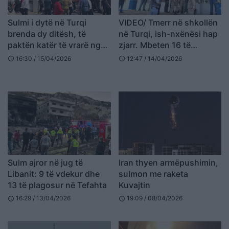
Sulmi i dytë në Turqi
VIDEO/ Tmerr në shkollën
brenda dy ditësh, të
në Turqi, ish-nxënësi hap
paktën katër të vrarë nga
zjarr. Mbeten 16 të
të shtënat në një shkollë
pl*gosur
16:30 / 15/04/2026
12:47 / 14/04/2026
schedule
schedule
të mesme
Sulm ajror në jug të
Iran thyen armëpushimin,
Libanit: 9 të vdekur dhe
sulmon me raketa
13 të plagosur në Tefahta
Kuvajtin
16:29 / 13/04/2026
19:09 / 08/04/2026
schedule
schedule