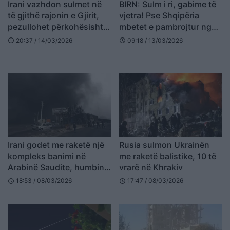
Irani vazhdon sulmet në
BIRN: Sulm i ri, gabime të
të gjithë rajonin e Gjirit,
vjetra! Pse Shqipëria
pezullohet përkohësisht
mbetet e pambrojtur nga
disa operacione nafte
hakerat iranianë?
20:37 / 14/03/2026
09:18 / 13/03/2026
schedule
schedule
Irani godet me raketë një
Rusia sulmon Ukrainën
kompleks banimi në
me raketë balistike, 10 të
Arabinë Saudite, humbin
vrarë në Khrakiv
jetën 2 persona dhe
18:53 / 08/03/2026
17:47 / 08/03/2026
schedule
schedule
plagosen 12 të tjerë