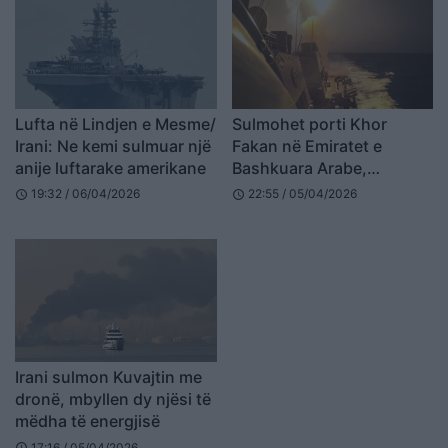
Lufta në Lindjen e Mesme/
Sulmohet porti Khor
Irani: Ne kemi sulmuar një
Fakan në Emiratet e
anije luftarake amerikane
Bashkuara Arabe,
plagosen katër persona
19:32 / 06/04/2026
22:55 / 05/04/2026
schedule
schedule
Irani sulmon Kuvajtin me
dronë, mbyllen dy njësi të
mëdha të energjisë
17:16 / 05/04/2026
schedule