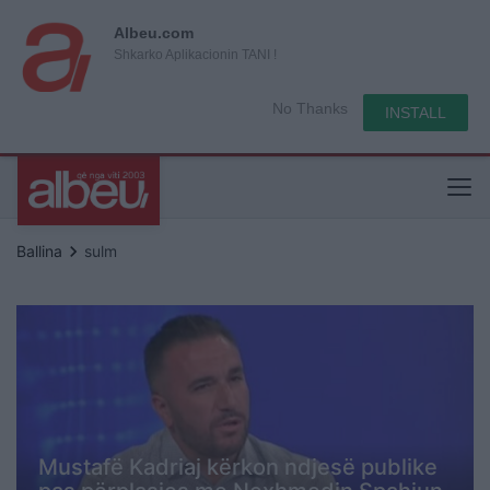
Albeu.com
Shkarko Aplikacionin TANI !
No Thanks
INSTALL
keyboard_arrow_right
Ballina
sulm
Mustafë Kadriaj kërkon ndjesë publike